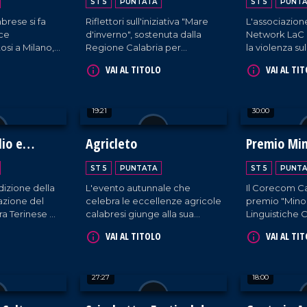
ST 5
PUNTATA
ST 5
PUNTA
brese si fa
Riflettori sull'iniziativa "Mare
L'associazione
oce
d'inverno", sostenuta dalla
Network LaC 
osi a Milano,
Regione Calabria per
la violenza su
perato di 225
promuovere il pesce azzurro.
straordinaria i
VAI AL TITOLO
VAI AL TI
 nel
Tra le 11 tappe nella nostra
organizzata 
nale.
regione, Rossella Galati e
Calabria.
Gianluca Mosca catturano
19:21
30:00
quella nel quartiere Lido di
Catanzaro.
lio e
Agricleto
Premio Mi
Linguistich
ST 5
PUNTATA
ST 5
PUNTA
izione della
L'evento autunnale che
Il Corecom Ca
azione del
celebra le eccellenze agricole
premio "Mino
a Terinese a
calabresi giunge alla sua
Linguistiche C
co.
quarta edizione.
giorni che na
VAI AL TITOLO
VAI AL TI
di promuovere
regione Calab
27:27
18:00