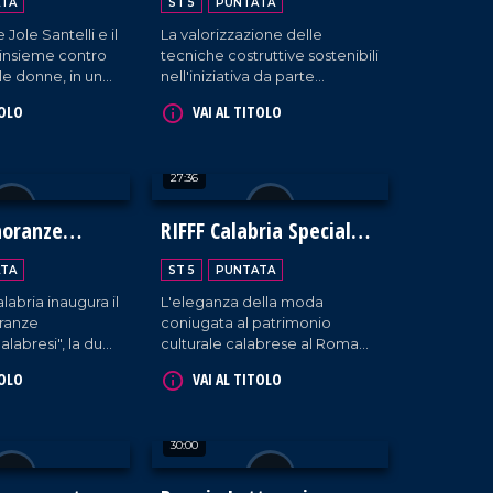
TA
ST 5
PUNTATA
 Jole Santelli e il
La valorizzazione delle
insieme contro
tecniche costruttive sostenibili
lle donne, in una
nell'iniziativa da parte
niziativa
dell'associazione "Città della
TOLO
VAI AL TITOLO
a Reggio
terra cruda" a Zambrone.
27:36
noranze
RIFFF Calabria Special
e Calabresi
Edition
TA
ST 5
PUNTATA
labria inaugura il
L'eleganza della moda
ranze
coniugata al patrimonio
alabresi", la due
culturale calabrese al Roma
sce con lo scopo
International Fashion Film
TOLO
VAI AL TITOLO
 l'identità della
Festival che per la prima volta
ria.
fa tappa in Calabria.
30:00