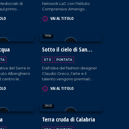
ediocrati di
Network LaC con l'Istituto
sul primo
Comprensivo Amerigo
l'economia
Vespucci e la Lory Volley,
TOLO
VAI AL TITOLO
cooperazione
nasce un'iniziativa che aiuta i
.
giovani studenti a toccare con
mano Informazione e
19:56
Solidarietà. Il PalaSport di
Pizzo diventa, così, luogo di
incontro, sensibilizzazione e
cqua
Sotto il cielo di San
perfino convivialità grazie alle
Francesco
prelibatezze del Riva
TA
ST 5
PUNTATA
Restaurant di Falerna.
ativa del Serre in
Dall'idea del fashion designer
tituto Alberghiero
Claudio Greco, l'arte e il
l centro le
talento vengono premiati
imentari
all'insegna del nome del
TOLO
VAI AL TITOLO
Patrono della Calabria.
28:02
la
Terra cruda di Calabria