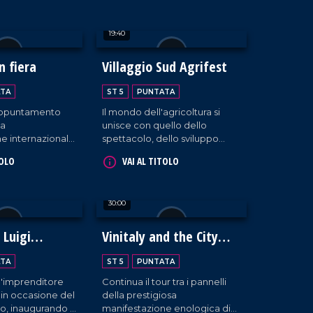
rra Madre".
ugurale ha messo
19:40
ema della
ridefinita come
le e valore
n fiera
Villaggio Sud Agrifest
piano culturale,
sociale.
TA
ST 5
PUNTATA
'appuntamento
Il mondo dell'agricoltura si
la
unisce con quello dello
e internazionale
spettacolo, dello sviluppo
rti, ai mestieri e
tecnologico e del lavoro
TOLO
VAI AL TITOLO
nomia.
etico, dando vita a un grande
progetto di innovazione
territoriale a Taurianova.
30:00
 Luigi
Vinitaly and the City
Parte II
TA
ST 5
PUNTATA
a l'imprenditore
Continua il tour tra i pannelli
 in occasione del
della prestigiosa
o, inaugurando il
manifestazione enologica di