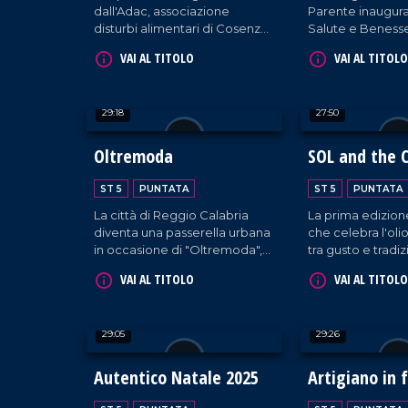
dall'Adac, associazione
Parente inaugur
disturbi alimentari di Cosenza,
Salute e Benesse
in occasione della giornata
Catanzaro, la gra
VAI AL TITOLO
VAI AL TITOLO
nazionale del Fiocchetto Lilla.
servizi integrati d
robotica e medic
sport.
29:18
27:50
Oltremoda
SOL and the C
ST 5
PUNTATA
ST 5
PUNTATA
La città di Reggio Calabria
La prima edizione
diventa una passerella urbana
che celebra l'oli
in occasione di "Oltremoda",
tra gusto e tradiz
la due giorni presieduta da
nell'area fieristic
VAI AL TITOLO
VAI AL TITOLO
ospiti di prestigio.
Catanzaro.
29:05
29:26
Autentico Natale 2025
Artigiano in 