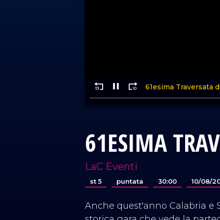
61ESIMA TRAV
LaC Eventi
st 5
puntata
30:00
10/08/2
Anche quest'anno Calabria e Sic
storica gara che vede la partec