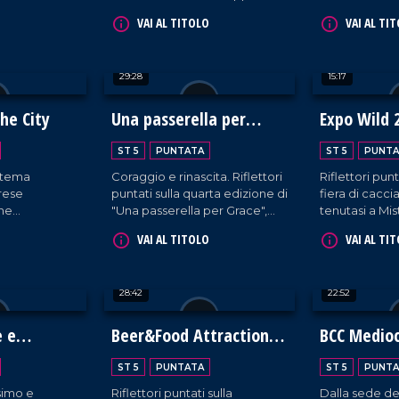
uirenti in
Bergomi è protagonista di
nuovo centr
VAI AL TITOLO
VAI AL TI
l mondo.
una serata all'insegna della
IperContè all
memoria calcistica, trascorsa
straordinaria 
ai piedi del castello di Cleto.
29:28
15:17
the City
Una passerella per
Expo Wild 
Grace
ST 5
PUNTATA
ST 5
PUNTA
istema
Coraggio e rinascita. Riflettori
Riflettori punt
brese
puntati sulla quarta edizione di
fiera di cacc
one
"Una passerella per Grace",
tenutasi a Mis
 Vinitaly di
l'iniziativa a sostegno delle
provincia di C
VAI AL TITOLO
VAI AL TI
izioni,
donne oncologiche che non si
eccellenze
lasciano abbattere dalla
malattia, sfilando in tutto il loro
28:42
22:52
splendore.
e e
Beer&Food Attraction
BCC Medioc
2026
ST 5
PUNTATA
ST 5
PUNTA
simo e
Riflettori puntati sulla
Dalla sede de