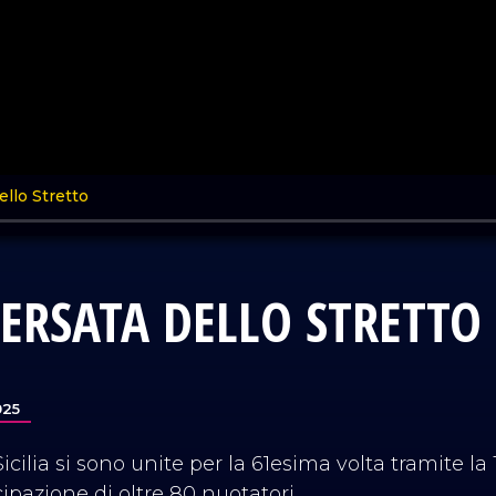
ERSATA DELLO STRETTO
025
ilia si sono unite per la 61esima volta tramite la T
ipazione di oltre 80 nuotatori.