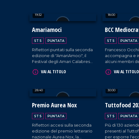
artistico-culturale calabrese e
degustazioni, tal
nazionale.
e appuntamenti cu
19:32
18:00
Amariamoci
BCC Mediocrat
Speciale Vati
ST 5
PUNTATA
ST 5
PUNTATA
Riflettori puntati sulla seconda
Francesco Occhi
edizione di "AmariAmoci", il
accompagna e in
Festival degli Amari Calabresi
alcuni membri de
tenutosi a Montalto Uffugo.
Delegazione di
VAI AL TITOLO
VAI AL TITOLO
rappresentanti di
Banche di Credi
Cooperativo, rice
28:40
30:00
udienza da Papa
nel cuore del Vat
Premio Aurea Nox
Tuttofood 20
ST 5
PUNTATA
ST 5
PUNTATA
Riflettori accesi sulla seconda
Più di 130 aziend
edizione del premio letterario
presenti al Tutt
nazionale Aurea Nox, la
per esporre l'ec