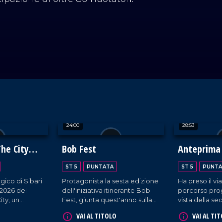
24:00
28:53
The City
Bob Fest
Anteprima
ST 5
PUNTATA
ST 5
PUNTA
gico di Sibari
Protagonista la sesta edizione
Ha preso il vi
 2026 del
dell'iniziativa itinerante Bob
percorso pro
ity, un
Fest, giunta quest'anno sulla
vista della s
rta dei vini
Riviera dei Cedri. Sullo sfondo
edizione del 
VAI AL TITOLO
VAI AL TI
 tra
uno scopo benefico:
di Torino trami