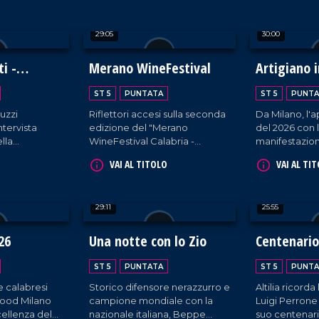
k, masterclass
sostenere Airc nella ricerca
"Anteprima Te
lturali.
contro il cancro.
L'evento ina
29:05
30:00
al centro il t
biodiversità, 
risorsa crucia
i -
Merano WineFestival
Artigiano i
condiviso sul 
cano
ambientale e 
ST 5
PUNTATA
ST 5
PUNTA
uzzi
Riflettori accesi sulla seconda
Da Milano, l
tervista
edizione del "Merano
del 2026 con 
lla
WineFestival Calabria -
manifestazion
Essenza del Sud" tra chef,
dedicata alle a
VAI AL TITOLO
VAI AL TI
 oltre 200
produttori food, centinaia di
all'enogastro
to
espositori e acquirenti di
vuti in
provenienza nazionale ed
29:11
25:55
 Leone XIV
estera.
icano.
26
Una notte con lo Zio
Centenario
Perrone
ST 5
PUNTATA
ST 5
PUNTA
e calabresi
Storico difensore nerazzurro e
Altilia ricord
ofood Milano
campione mondiale con la
Luigi Perrone
cellenza del
nazionale italiana, Beppe
suo centenari