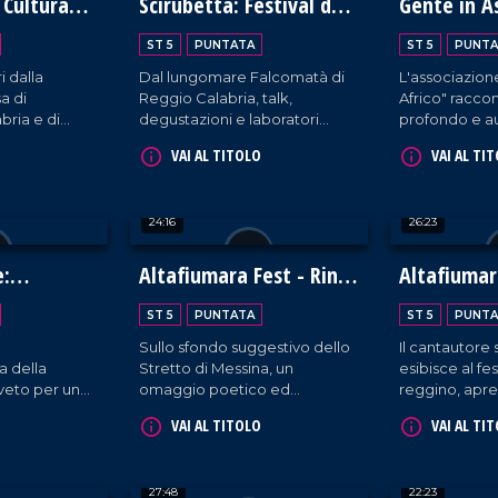
 Cultura
Scirubetta: Festival del
Gente in 
a
Gelato Artigianale
ST 5
PUNTATA
ST 5
PUNTA
i dalla
Dal lungomare Falcomatà di
L'associazion
a di
Reggio Calabria, talk,
Africo" raccont
bria e di
degustazioni e laboratori
profondo e au
la
incentrati sulla meravigliosa
zona della Ca
VAI AL TITOLO
VAI AL TI
edizione del
maestria culinaria di gelatieri
spesso tenuta
l Teatro
provenienti da tutto il mondo.
24:16
26:23
e:
Altafiumara Fest - Rino
Altafiumar
bellezza
Gaetano Band
Mario Venu
ST 5
PUNTATA
ST 5
PUNTA
Sullo sfondo suggestivo dello
Il cantautore s
 della
Stretto di Messina, un
esibisce al fes
oveto per un
omaggio poetico ed
reggino, apre
me
energico al cantautore
nostri microfo
VAI AL TITOLO
VAI AL TI
llezza.
calabrese da parte della sua
tribute band.
27:48
22:23