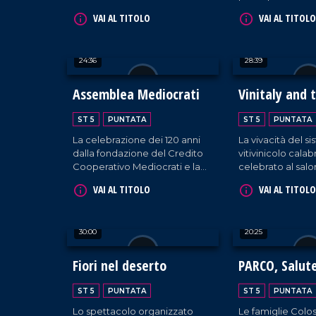
prestigiosa manifestazione
territorio agli acq
VAI AL TITOLO
VAI AL TITOLO
tenutasi a Chiaravalle Centrale
arrivo da tutto i
con il sostegno
dell'amministrazione
24:36
28:39
comunale e della Consulta
della Cultura.
Assemblea Mediocrati
Vinitaly and 
ST 5
PUNTATA
ST 5
PUNTATA
La celebrazione dei 120 anni
La vivacità del s
dalla fondazione del Credito
vitivinicolo cala
Cooperativo Mediocrati e la
celebrato al sal
consegna del Premio
internazionale del
VAI AL TITOLO
VAI AL TITOLO
Melagrana d'Argento.
Verona, tra espos
masterclass ed 
regionali.
30:00
20:25
Fiori nel deserto
PARCO, Salut
Benessere
ST 5
PUNTATA
ST 5
PUNTATA
Lo spettacolo organizzato
Le famiglie Colo