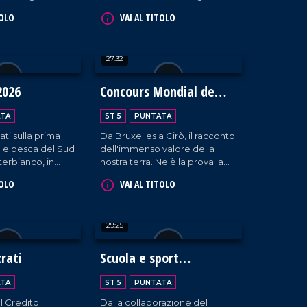
o commerciale
Veronca, tra esposizioni,
TOLO
VAI AL TITOLO
a presenza
interviste formative,
di Albano Carrisi.
masterclass ed eccellenze
calabresi.
27:32
2026
Concours Mondial de
Bruxelles
TA
ST 5
PUNTATA
ati sulla prima
Da Bruxelles a Cirò, il racconto
ia e pesca del Sud
dell'immenso valore della
terbianco, in
nostra terra. Ne è la prova la
atania.
scelta della Calabria da parte
TOLO
VAI AL TITOLO
del "Concours Mondial de
Bruxelles" per la sessione
dedicata ai vini rosati, che ha
29:25
visto la partecipazione di 20
Paesi, oltre 100 etichette e i
palati più esperti al mondo.
rati
Scuola e sport
incontrano
TA
ST 5
PUNTATA
l'informazione
l Credito
Dalla collaborazione del