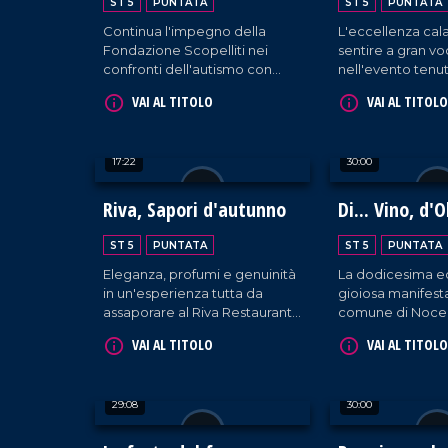
ST 5
PUNTATA
ST 5
PUNTATA
Continua l'impegno della
L'eccellenza cala
Fondazione Scopelliti nei
sentire a gran v
confronti dell'autismo con
nell'evento tenut
attività svolte a Reggio
raccogliendo l'o
VAI AL TITOLO
VAI AL TITOLO
Calabria.
aziende presenti
padiglione regio
17:22
30:00
Riva, Sapori d'autunno
Di... Vino, d'O
Dintorni
ST 5
PUNTATA
ST 5
PUNTATA
Eleganza, profumi e genuinità
La dodicesima ed
in un'esperienza tutta da
gioiosa manifest
assaporare al Riva Restaurant
comune di Nocer
di Falerna.
cura della Pro Lo
VAI AL TITOLO
VAI AL TITOLO
29:08
30:00