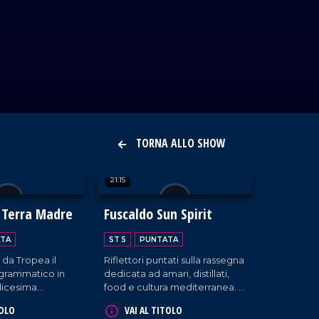
TORNA ALLO SHOW
21:15
 Terra Madre
Fuscaldo Sun Spirit
TA
ST 5
PUNTATA
a da Tropea il
Riflettori puntati sulla rassegna
grammatico in
dedicata ad amari, distillati,
edicesima
food e cultura mediterranea. A
Salone del Gusto
Fuscaldo, imperdibile l'evento
TOLO
VAI AL TITOLO
te l'iniziativa
'Sun Spirit'.