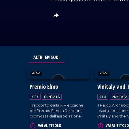
ALTRI EPISODI
27:00
24:00
Premio Elmo
Vinitaly and 
2026
ST 5
PUNTATA
ST 5
PUNTATA
Il racconto della XIV edizione
Il Parco Archeolo
del Premio Elmo a Rizziconi,
ospita l'edizione
promossa dall'associazione
Vinitaly and the C
Dalì per omaggiare le
viaggio alla scope
VAI AL TITOLO
VAI AL TITOLO
eccellenze del panorama
del Mediterraneo