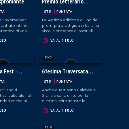
Aspromonte
Premio Letterario
Caccuri
TA
ST 5
PUNTATA
e "Insieme per
La 14esima edizione di uno dei
a il lato intimo,
premi più prestigiosi in Italia ha
tentico di una
visto la presenza di ospiti di
labria troppo
alto rilievo, provenienti dal
TOLO
VAI AL TITOLO
 ai margini.
settore della comunicazione
e della società.
30:00
a Fest -
61esima Traversata
ti
dello Stretto
TA
ST 5
PUNTATA
iciliano si
Anche quest'anno Calabria e
tival culturale nel
Sicilia si sono unite per la
ndosi anche ai
61esima volta tramite la
ni.
Traversata dello Stretto, la
TOLO
VAI AL TITOLO
storica gara che vede la
partecipazione di oltre 80
nuotatori.
29:45