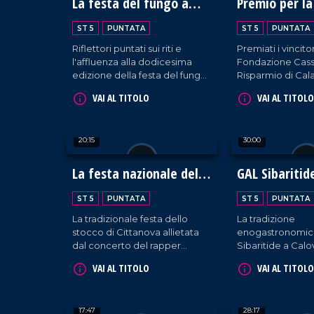
La festa del fungo a
Premio per la
Serra San Bruno
Mediterrane
ST 5
PUNTATA
ST 5
PUNTATA
Riflettori puntati sui riti e
Premiati i vincitor
l'affluenza alla dodicesima
Fondazione Cass
edizione della festa del fungo
Risparmio di Cala
nelle serre vibonesi, teatro di
Lucania durante 
VAI AL TITOLO
VAI AL TITOLO
biodiversità e turismo
diciannovesima 
sostenibile.
Premio tenutasi a
Rendano.
20:15
30:00
La festa nazionale dello
GAL Sibaritid
stocco
governare la 
ST 5
PUNTATA
ST 5
PUNTATA
La tradizionale festa dello
La tradizione
stocco di Cittanova allietata
enogastronomica
dal concerto del rapper
Sibaritide a Cal
Fedez.
confronto su co
VAI AL TITOLO
VAI AL TITOLO
governarne le be
17:47
28:17