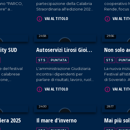
ano "PARCO,
partecipazione della Calabria
cooperativo M
re" a
Straordinaria all'edizione 2026
Rende, focus 
nde rete di
del Beer&Food Attraction di
rapporto sul
VAI AL TITOLO
VAI AL TI
i riabilitazione
Rimini.
sociale e la 
ina dello
della Calabria
24:58
29:36
ity SUD
Autoservizi Lirosi Gioia
Non solo a
Tauro: Lavoro e legalità
ST 5
PUNTATA
ST 5
PUNTA
 del festival
L'amministrazione Giudiziaria
La nuova inizi
o calabrese
incontra i dipendenti per
Festival all'Is
ione,
parlare di risultati, lavoro, ruolo
di Soverato. A
a di
delle istituzioni e buone
eccellenze al
VAI AL TITOLO
VAI AL TI
pratiche in territori complessi.
calabresi.
24:00
28:17
fiera 2025
Il mare d'inverno
Mai più so