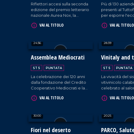
Riflettori accesi sulla seconda
Più di 130 aziend
edizione del premio letterario
presenti al Tutt
nazionale Aurea Nox, la
per esporre l'ec
prestigiosa manifestazione
territorio agli acq
VAI AL TITOLO
VAI AL TITOLO
tenutasi a Chiaravalle Centrale
arrivo da tutto i
con il sostegno
dell'amministrazione
24:36
28:39
comunale e della Consulta
della Cultura.
Assemblea Mediocrati
Vinitaly and 
ST 5
PUNTATA
ST 5
PUNTATA
La celebrazione dei 120 anni
La vivacità del s
dalla fondazione del Credito
vitivinicolo cala
Cooperativo Mediocrati e la
celebrato al sal
consegna del Premio
internazionale del
VAI AL TITOLO
VAI AL TITOLO
Melagrana d'Argento.
Verona, tra espos
masterclass ed 
regionali.
30:00
20:25
Fiori nel deserto
PARCO, Salut