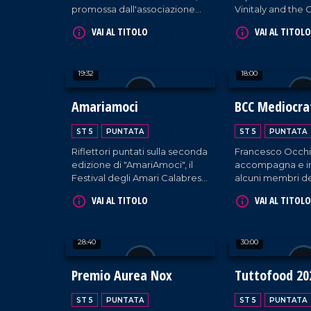
promossa dall'associazione
Vinitaly and the C
Dalì per omaggiare le
viaggio alla scope
VAI AL TITOLO
VAI AL TITOLO
eccellenze del panorama
del Mediterraneo
artistico-culturale calabrese e
degustazioni, tal
nazionale.
e appuntamenti cu
19:32
18:00
Amariamoci
BCC Mediocrat
Speciale Vati
ST 5
PUNTATA
ST 5
PUNTATA
Riflettori puntati sulla seconda
Francesco Occhi
edizione di "AmariAmoci", il
accompagna e in
Festival degli Amari Calabresi
alcuni membri de
tenutosi a Montalto Uffugo.
Delegazione di
VAI AL TITOLO
VAI AL TITOLO
rappresentanti di
Banche di Credi
Cooperativo, rice
28:40
30:00
udienza da Papa
nel cuore del Vat
Premio Aurea Nox
Tuttofood 20
ST 5
PUNTATA
ST 5
PUNTATA