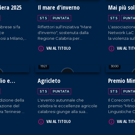
fiera 2025
Il mare d'inverno
Mai più so
ST 5
PUNTATA
ST 5
PUNTA
brese si fa
Riflettori sull'iniziativa "Mare
L'associazione
oce
d'inverno", sostenuta dalla
Network LaC 
osi a Milano,
Regione Calabria per
la violenza su
perato di 225
promuovere il pesce azzurro.
straordinaria i
VAI AL TITOLO
VAI AL TI
 nel
Tra le 11 tappe nella nostra
organizzata 
nale.
regione, Rossella Galati e
Calabria.
Gianluca Mosca catturano
19:21
30:00
quella nel quartiere Lido di
Catanzaro.
lio e
Agricleto
Premio Mi
Linguistich
ST 5
PUNTATA
ST 5
PUNTA
izione della
L'evento autunnale che
Il Corecom Ca
azione del
celebra le eccellenze agricole
premio "Mino
a Terinese a
calabresi giunge alla sua
Linguistiche C
co.
quarta edizione.
giorni che na
VAI AL TITOLO
VAI AL TI
di promuovere
regione Calab