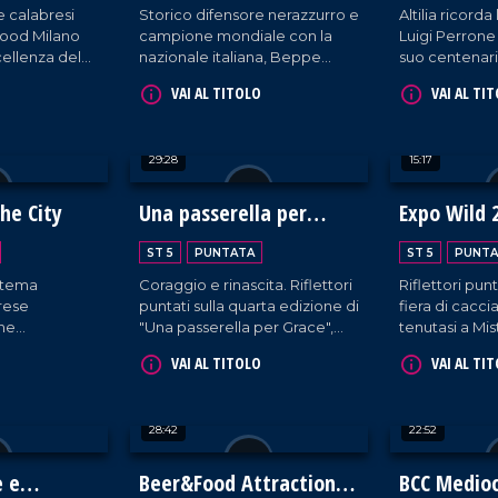
e calabresi
Storico difensore nerazzurro e
Altilia ricord
ofood Milano
campione mondiale con la
Luigi Perrone
cellenza del
nazionale italiana, Beppe
suo centenari
uirenti in
Bergomi è protagonista di
nuovo centr
VAI AL TITOLO
VAI AL TI
l mondo.
una serata all'insegna della
IperContè all
memoria calcistica, trascorsa
straordinaria 
ai piedi del castello di Cleto.
29:28
15:17
the City
Una passerella per
Expo Wild 
Grace
ST 5
PUNTATA
ST 5
PUNTA
istema
Coraggio e rinascita. Riflettori
Riflettori punt
brese
puntati sulla quarta edizione di
fiera di cacc
one
"Una passerella per Grace",
tenutasi a Mis
 Vinitaly di
l'iniziativa a sostegno delle
provincia di C
VAI AL TITOLO
VAI AL TI
izioni,
donne oncologiche che non si
eccellenze
lasciano abbattere dalla
malattia, sfilando in tutto il loro
28:42
22:52
splendore.
e e
Beer&Food Attraction
BCC Medioc