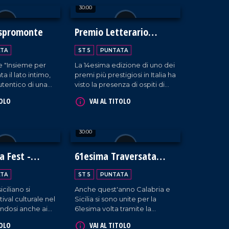
30:00
Aspromonte
Premio Letterario
Caccuri
TA
ST 5
PUNTATA
e "Insieme per
La 14esima edizione di uno dei
a il lato intimo,
premi più prestigiosi in Italia ha
tentico di una
visto la presenza di ospiti di
labria troppo
alto rilievo, provenienti dal
TOLO
VAI AL TITOLO
 ai margini.
settore della comunicazione
e della società.
30:00
a Fest -
61esima Traversata
ti
dello Stretto
TA
ST 5
PUNTATA
iciliano si
Anche quest'anno Calabria e
tival culturale nel
Sicilia si sono unite per la
ndosi anche ai
61esima volta tramite la
ni.
Traversata dello Stretto, la
TOLO
VAI AL TITOLO
storica gara che vede la