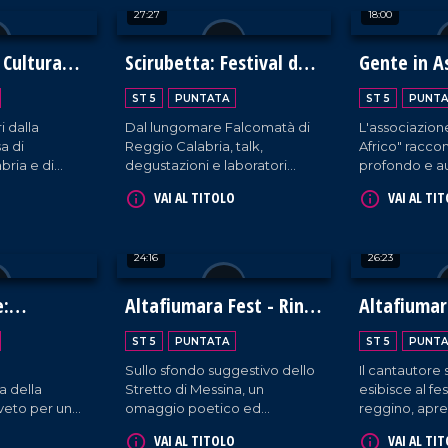
27:27
18:00
 Cultura
Scirubetta: Festival del
Gente in 
a
Gelato Artigianale
ST 5
PUNTATA
ST 5
PUNTA
i dalla
Dal lungomare Falcomatà di
L'associazion
a di
Reggio Calabria, talk,
Africo" raccont
bria e di
degustazioni e laboratori
profondo e au
la
incentrati sulla meravigliosa
zona della Ca
VAI AL TITOLO
VAI AL TI
edizione del
maestria culinaria di gelatieri
spesso tenuta
l Teatro
provenienti da tutto il mondo.
24:16
26:23
e:
Altafiumara Fest - Rino
Altafiumar
bellezza
Gaetano Band
Mario Venu
ST 5
PUNTATA
ST 5
PUNTA
Sullo sfondo suggestivo dello
Il cantautore s
 della
Stretto di Messina, un
esibisce al fes
oveto per un
omaggio poetico ed
reggino, apre
me
energico al cantautore
nostri microfo
VAI AL TITOLO
VAI AL TI
llezza.
calabrese da parte della sua