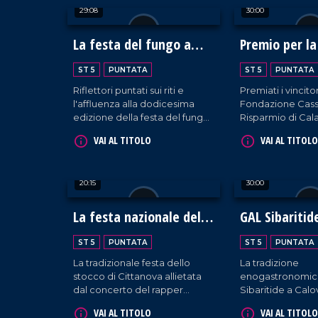
29:08
30:00
La festa del fungo a
Premio per la
Serra San Bruno
Mediterrane
ST 5
PUNTATA
ST 5
PUNTATA
Riflettori puntati sui riti e
Premiati i vincitor
l'affluenza alla dodicesima
Fondazione Cass
edizione della festa del fungo
Risparmio di Cala
nelle serre vibonesi, teatro di
Lucania durante 
VAI AL TITOLO
VAI AL TITOLO
biodiversità e turismo
diciannovesima 
sostenibile.
Premio tenutasi a
Rendano.
20:15
30:00
La festa nazionale dello
GAL Sibaritid
stocco
governare la 
ST 5
PUNTATA
ST 5
PUNTATA
La tradizionale festa dello
La tradizione
stocco di Cittanova allietata
enogastronomica
dal concerto del rapper
Sibaritide a Cal
Fedez.
confronto su co
VAI AL TITOLO
VAI AL TITOLO
governarne le be