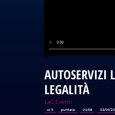
AUTOSERVIZI 
LEGALITÀ
LaC Eventi
st 5
puntata
24:58
03/01/2