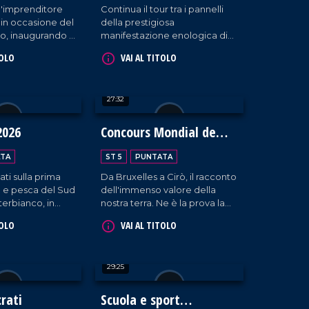
a l'imprenditore
Continua il tour tra i pannelli
 in occasione del
della prestigiosa
o, inaugurando il
manifestazione enologica di
o commerciale
Veronca, tra esposizioni,
TOLO
VAI AL TITOLO
a presenza
interviste formative,
di Albano Carrisi.
masterclass ed eccellenze
calabresi.
27:32
2026
Concours Mondial de
Bruxelles
TA
ST 5
PUNTATA
ati sulla prima
Da Bruxelles a Cirò, il racconto
ia e pesca del Sud
dell'immenso valore della
terbianco, in
nostra terra. Ne è la prova la
atania.
scelta della Calabria da parte
TOLO
VAI AL TITOLO
del "Concours Mondial de
Bruxelles" per la sessione
dedicata ai vini rosati, che ha
29:25
visto la partecipazione di 20
Paesi, oltre 100 etichette e i
palati più esperti al mondo.
rati
Scuola e sport