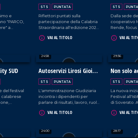
2026
ST 5
PUNTATA
ST 5
PUNTA
simo e
Riflettori puntati sulla
Dalla sede de
ano "PARCO,
partecipazione della Calabria
cooperativo M
re" a
Straordinaria all'edizione 2026
Rende, focus 
nde rete di
del Beer&Food Attraction di
rapporto sul
VAI AL TITOLO
VAI AL TI
i riabilitazione
Rimini.
sociale e la 
ina dello
della Calabria
24:58
29:36
ity SUD
Autoservizi Lirosi Gioia
Non solo a
Tauro: Lavoro e legalità
ST 5
PUNTATA
ST 5
PUNTA
 del festival
L'amministrazione Giudiziaria
La nuova inizi
o calabrese
incontra i dipendenti per
Festival all'Is
ione,
parlare di risultati, lavoro, ruolo
di Soverato. A
a di
delle istituzioni e buone
eccellenze al
VAI AL TITOLO
VAI AL TI
pratiche in territori complessi.
calabresi.
24:00
28:17