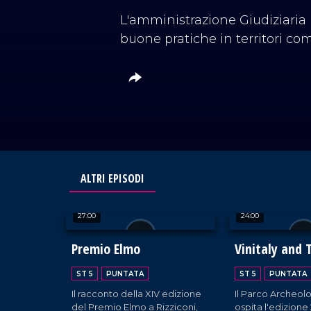
L'amministrazione Giudiziaria in
buone pratiche in territori com
ALTRI EPISODI
27:00
24:00
Premio Elmo
Vinitaly and 
2026
ST 5
PUNTATA
ST 5
PUNTATA
Il racconto della XIV edizione
Il Parco Archeolo
del Premio Elmo a Rizziconi,
ospita l'edizione