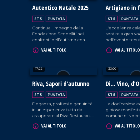
Autentico Natale 2025
Artigiano in 
ST 5
PUNTATA
ST 5
PUNTATA
Continua l'impegno della
L'eccellenza cala
Fondazione Scopelliti nei
sentire a gran v
confronti dell'autismo con
nell'evento tenut
attività svolte a Reggio
raccogliendo l'o
VAI AL TITOLO
VAI AL TITOLO
Calabria.
aziende presenti
padiglione regio
17:22
30:00
Riva, Sapori d'autunno
Di... Vino, d'O
Dintorni
ST 5
PUNTATA
ST 5
PUNTATA
Eleganza, profumi e genuinità
La dodicesima ed
in un'esperienza tutta da
gioiosa manifest
assaporare al Riva Restaurant
comune di Nocer
di Falerna.
cura della Pro Lo
VAI AL TITOLO
VAI AL TITOLO