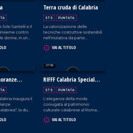
la
Terra cruda di Calabria
TA
ST 5
PUNTATA
 Jole Santelli e il
La valorizzazione delle
insieme contro
tecniche costruttive sostenibili
lle donne, in una
nell'iniziativa da parte
niziativa
dell'associazione "Città della
TOLO
VAI AL TITOLO
a Reggio
terra cruda" a Zambrone.
27:36
noranze
RIFFF Calabria Special
e Calabresi
Edition
TA
ST 5
PUNTATA
labria inaugura il
L'eleganza della moda
ranze
coniugata al patrimonio
alabresi", la due
culturale calabrese al Roma
sce con lo scopo
International Fashion Film
TOLO
VAI AL TITOLO
 l'identità della
Festival che per la prima volta
ria.
fa tappa in Calabria.