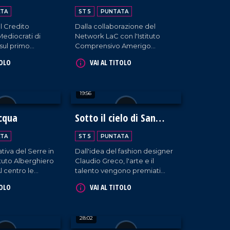
incontrano
TA
ST 5
PUNTATA
l'informazione
l Credito
Dalla collaborazione del
ediocrati di
Network LaC con l'Istituto
sul primo
Comprensivo Amerigo
l'economia
Vespucci e la Lory Volley,
TOLO
VAI AL TITOLO
cooperazione
nasce un'iniziativa che aiuta i
.
giovani studenti a toccare con
mano Informazione e
19:56
Solidarietà. Il PalaSport di
Pizzo diventa, così, luogo di
incontro, sensibilizzazione e
cqua
Sotto il cielo di San
perfino convivialità grazie alle
Francesco
prelibatezze del Riva
TA
ST 5
PUNTATA
Restaurant di Falerna.
ativa del Serre in
Dall'idea del fashion designer
tituto Alberghiero
Claudio Greco, l'arte e il
l centro le
talento vengono premiati
imentari
all'insegna del nome del
TOLO
VAI AL TITOLO
Patrono della Calabria.
28:02