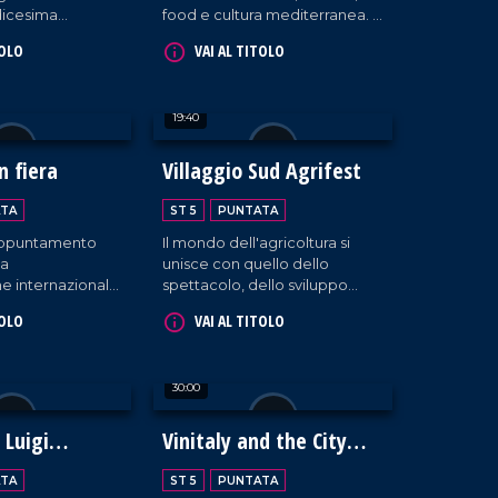
edicesima
food e cultura mediterranea. A
Salone del Gusto
Fuscaldo, imperdibile l'evento
TOLO
VAI AL TITOLO
te l'iniziativa
'Sun Spirit'.
rra Madre".
ugurale ha messo
19:40
ema della
ridefinita come
le e valore
n fiera
Villaggio Sud Agrifest
piano culturale,
sociale.
TA
ST 5
PUNTATA
'appuntamento
Il mondo dell'agricoltura si
la
unisce con quello dello
e internazionale
spettacolo, dello sviluppo
rti, ai mestieri e
tecnologico e del lavoro
TOLO
VAI AL TITOLO
nomia.
etico, dando vita a un grande
progetto di innovazione
territoriale a Taurianova.
30:00
 Luigi
Vinitaly and the City
Parte II
TA
ST 5
PUNTATA