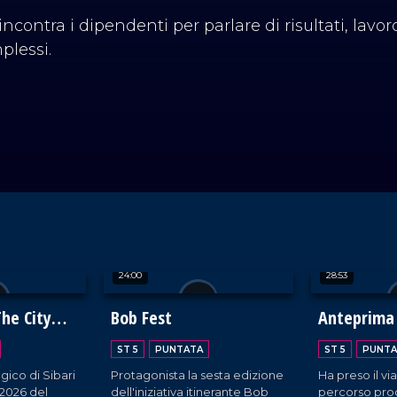
contra i dipendenti per parlare di risultati, lavoro,
plessi.
24:00
28:53
The City
Bob Fest
Anteprima
ST 5
PUNTATA
ST 5
PUNTA
gico di Sibari
Protagonista la sesta edizione
Ha preso il vi
 2026 del
dell'iniziativa itinerante Bob
percorso pro