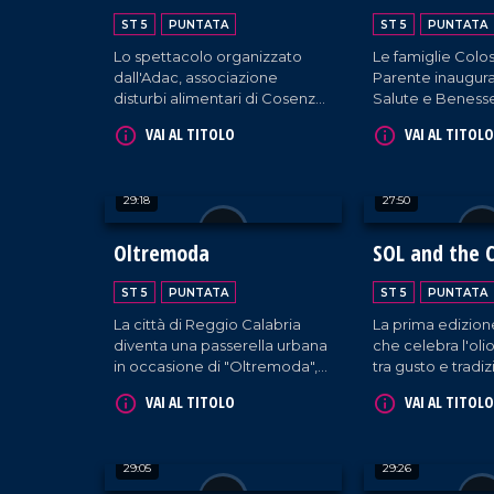
Benessere
ST 5
PUNTATA
ST 5
PUNTATA
Lo spettacolo organizzato
Le famiglie Colo
dall'Adac, associazione
Parente inaugur
disturbi alimentari di Cosenza,
Salute e Benesse
in occasione della giornata
Catanzaro, la gra
VAI AL TITOLO
VAI AL TITOLO
nazionale del Fiocchetto Lilla.
servizi integrati d
robotica e medic
sport.
29:18
27:50
Oltremoda
SOL and the C
ST 5
PUNTATA
ST 5
PUNTATA
La città di Reggio Calabria
La prima edizione
diventa una passerella urbana
che celebra l'oli
in occasione di "Oltremoda",
tra gusto e tradiz
la due giorni presieduta da
nell'area fieristic
VAI AL TITOLO
VAI AL TITOLO
ospiti di prestigio.
Catanzaro.
29:05
29:26