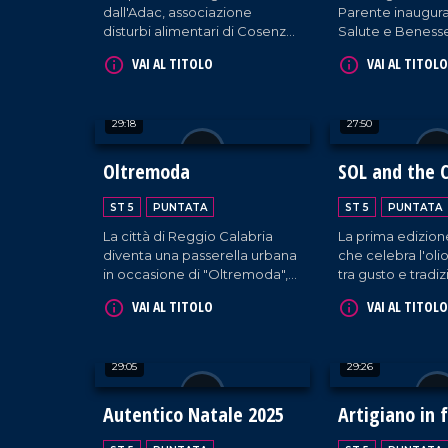
dall'Adac, associazione
Parente inaugur
disturbi alimentari di Cosenza,
Salute e Benesse
in occasione della giornata
Catanzaro, la gra
VAI AL TITOLO
VAI AL TITOLO
nazionale del Fiocchetto Lilla.
servizi integrati d
robotica e medic
sport.
29:18
27:50
Oltremoda
SOL and the C
ST 5
PUNTATA
ST 5
PUNTATA
La città di Reggio Calabria
La prima edizione
diventa una passerella urbana
che celebra l'oli
in occasione di "Oltremoda",
tra gusto e tradiz
la due giorni presieduta da
nell'area fieristic
VAI AL TITOLO
VAI AL TITOLO
ospiti di prestigio.
Catanzaro.
29:05
29:26
Autentico Natale 2025
Artigiano in 