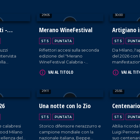
k, masterclass
sostenere Airc nella ricerca
"Anteprima Te
lturali.
contro il cancro.
L'evento ina
29:05
30:00
al centro il t
biodiversità, 
risorsa crucia
i -
Merano WineFestival
Artigiano i
condiviso sul 
cano
ambientale e 
ST 5
PUNTATA
ST 5
PUNTA
uzzi
Riflettori accesi sulla seconda
Da Milano, l
tervista
edizione del "Merano
del 2026 con 
lla
WineFestival Calabria -
manifestazion
Essenza del Sud" tra chef,
dedicata alle a
VAI AL TITOLO
VAI AL TI
 oltre 200
produttori food, centinaia di
all'enogastro
to
espositori e acquirenti di
vuti in
provenienza nazionale ed
29:11
25:55
 Leone XIV
estera.
icano.
26
Una notte con lo Zio
Centenario
Perrone
ST 5
PUNTATA
ST 5
PUNTA
e calabresi
Storico difensore nerazzurro e
Altilia ricord
ofood Milano
campione mondiale con la
Luigi Perrone
cellenza del
nazionale italiana, Beppe
suo centenari