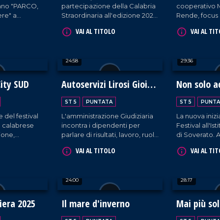
ano "PARCO,
partecipazione della Calabria
cooperativo M
re" a
Straordinaria all'edizione 2026
Rende, focus 
nde rete di
del Beer&Food Attraction di
rapporto sul
VAI AL TITOLO
VAI AL TI
i riabilitazione
Rimini.
sociale e la 
ina dello
della Calabria
24:58
29:36
ity SUD
Autoservizi Lirosi Gioia
Non solo a
Tauro: Lavoro e legalità
ST 5
PUNTATA
ST 5
PUNTA
 del festival
L'amministrazione Giudiziaria
La nuova inizi
o calabrese
incontra i dipendenti per
Festival all'Is
ione,
parlare di risultati, lavoro, ruolo
di Soverato. A
a di
delle istituzioni e buone
eccellenze al
VAI AL TITOLO
VAI AL TI
pratiche in territori complessi.
calabresi.
24:00
28:17
fiera 2025
Il mare d'inverno
Mai più so