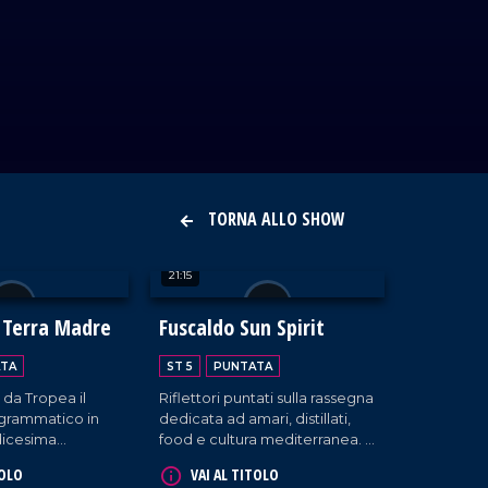
TORNA ALLO SHOW
21:15
 Terra Madre
Fuscaldo Sun Spirit
TA
ST 5
PUNTATA
a da Tropea il
Riflettori puntati sulla rassegna
grammatico in
dedicata ad amari, distillati,
edicesima
food e cultura mediterranea. A
Salone del Gusto
Fuscaldo, imperdibile l'evento
TOLO
VAI AL TITOLO
te l'iniziativa
'Sun Spirit'.