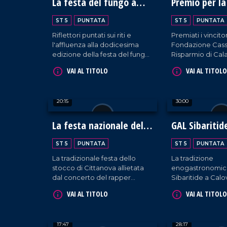
La festa del fungo a
Premio per la
Serra San Bruno
Mediterrane
ST 5
PUNTATA
ST 5
PUNTATA
Riflettori puntati sui riti e
Premiati i vincitor
l'affluenza alla dodicesima
Fondazione Cass
edizione della festa del fungo
Risparmio di Cala
nelle serre vibonesi, teatro di
Lucania durante 
VAI AL TITOLO
VAI AL TITOLO
biodiversità e turismo
diciannovesima 
sostenibile.
Premio tenutasi a
Rendano.
20:15
30:00
La festa nazionale dello
GAL Sibaritid
stocco
governare la 
ST 5
PUNTATA
ST 5
PUNTATA
La tradizionale festa dello
La tradizione
stocco di Cittanova allietata
enogastronomica
dal concerto del rapper
Sibaritide a Cal
Fedez.
confronto su co
VAI AL TITOLO
VAI AL TITOLO
governarne le be
17:47
28:17