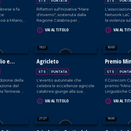
ST 5
PUNTATA
ST 5
PUNTA
brese si fa
Riflettori sull'iniziativa "Mare
L'associazione
oce
d'inverno", sostenuta dalla
Network LaC 
osi a Milano,
Regione Calabria per
la violenza su
perato di 225
promuovere il pesce azzurro.
straordinaria i
VAI AL TITOLO
VAI AL TI
 nel
Tra le 11 tappe nella nostra
organizzata 
nale.
regione, Rossella Galati e
Calabria.
Gianluca Mosca catturano
19:21
30:00
quella nel quartiere Lido di
Catanzaro.
lio e
Agricleto
Premio Mi
Linguistich
ST 5
PUNTATA
ST 5
PUNTA
izione della
L'evento autunnale che
Il Corecom Ca
azione del
celebra le eccellenze agricole
premio "Mino
a Terinese a
calabresi giunge alla sua
Linguistiche C
co.
quarta edizione.
giorni che na
VAI AL TITOLO
VAI AL TI
di promuovere
regione Calab
27:27
18:00