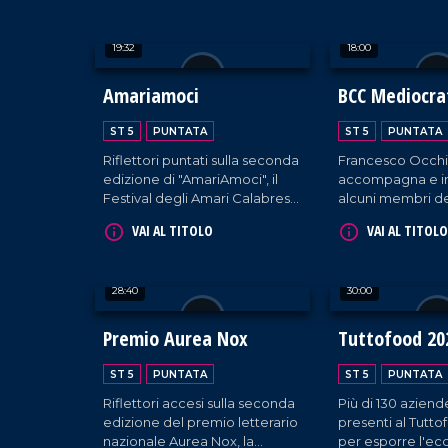
artistico-culturale calabrese e
degustazioni, tal
nazionale.
e appuntamenti cu
19:32
18:00
Amariamoci
BCC Mediocrat
Speciale Vati
ST 5
PUNTATA
ST 5
PUNTATA
Riflettori puntati sulla seconda
Francesco Occhi
edizione di "AmariAmoci", il
accompagna e in
Festival degli Amari Calabresi
alcuni membri de
tenutosi a Montalto Uffugo.
Delegazione di
VAI AL TITOLO
VAI AL TITOLO
rappresentanti di
Banche di Credi
Cooperativo, rice
28:40
30:00
udienza da Papa
nel cuore del Vat
Premio Aurea Nox
Tuttofood 20
ST 5
PUNTATA
ST 5
PUNTATA
Riflettori accesi sulla seconda
Più di 130 aziend
edizione del premio letterario
presenti al Tutt
nazionale Aurea Nox, la
per esporre l'ec