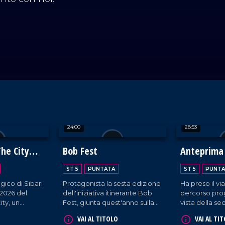
24:00
28:53
The City
Bob Fest
Anteprima
ST 5
PUNTATA
ST 5
PUNTA
gico di Sibari
Protagonista la sesta edizione
Ha preso il vi
 2026 del
dell'iniziativa itinerante Bob
percorso pro
ity, un
Fest, giunta quest'anno sulla
vista della s
rta dei vini
Riviera dei Cedri. Sullo sfondo
edizione del 
VAI AL TITOLO
VAI AL TI
 tra
uno scopo benefico:
di Torino trami