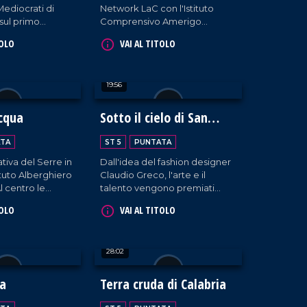
ediocrati di
Network LaC con l'Istituto
sul primo
Comprensivo Amerigo
l'economia
Vespucci e la Lory Volley,
TOLO
VAI AL TITOLO
cooperazione
nasce un'iniziativa che aiuta i
.
giovani studenti a toccare con
mano Informazione e
19:56
Solidarietà. Il PalaSport di
Pizzo diventa, così, luogo di
incontro, sensibilizzazione e
cqua
Sotto il cielo di San
perfino convivialità grazie alle
Francesco
prelibatezze del Riva
TA
ST 5
PUNTATA
Restaurant di Falerna.
ativa del Serre in
Dall'idea del fashion designer
tituto Alberghiero
Claudio Greco, l'arte e il
l centro le
talento vengono premiati
imentari
all'insegna del nome del
TOLO
VAI AL TITOLO
Patrono della Calabria.
28:02
la
Terra cruda di Calabria