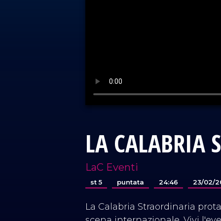
LA CALABRIA 
LaC Eventi
st 5
puntata
24:46
23/02/2
La Calabria Straordinaria prota
scena internazionale. Vivi l'ev