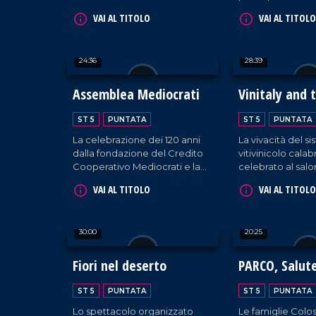
prestigiosa manifestazione
territorio agli acq
VAI AL TITOLO
VAI AL TITOLO
tenutasi a Chiaravalle Centrale
arrivo da tutto i
con il sostegno
dell'amministrazione
24:36
28:39
comunale e della Consulta
della Cultura.
Assemblea Mediocrati
Vinitaly and 
ST 5
PUNTATA
ST 5
PUNTATA
La celebrazione dei 120 anni
La vivacità del s
dalla fondazione del Credito
vitivinicolo cala
Cooperativo Mediocrati e la
celebrato al sal
consegna del Premio
internazionale del
VAI AL TITOLO
VAI AL TITOLO
Melagrana d'Argento.
Verona, tra espos
masterclass ed 
regionali.
30:00
20:25
Fiori nel deserto
PARCO, Salut
Benessere
ST 5
PUNTATA
ST 5
PUNTATA
Lo spettacolo organizzato
Le famiglie Colo