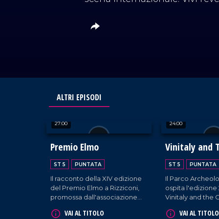
ALTRI EPISODI
27:00
24:00
Premio Elmo
Vinitaly and 
2026
ST 5
PUNTATA
ST 5
PUNTATA
Il racconto della XIV edizione
Il Parco Archeolo
del Premio Elmo a Rizziconi,
ospita l'edizione
promossa dall'associazione
Vinitaly and the C
Dalì per omaggiare le
viaggio alla scope
VAI AL TITOLO
VAI AL TITOLO
eccellenze del panorama
del Mediterraneo