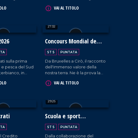
o commerciale
Veronca, tra esposizioni,
TOLO
VAI AL TITOLO
a presenza
interviste formative,
di Albano Carrisi.
masterclass ed eccellenze
calabresi.
27:32
2026
Concours Mondial de
Bruxelles
TA
ST 5
PUNTATA
ati sulla prima
Da Bruxelles a Cirò, il racconto
ia e pesca del Sud
dell'immenso valore della
terbianco, in
nostra terra. Ne è la prova la
atania.
scelta della Calabria da parte
TOLO
VAI AL TITOLO
del "Concours Mondial de
Bruxelles" per la sessione
dedicata ai vini rosati, che ha
29:25
visto la partecipazione di 20
Paesi, oltre 100 etichette e i
palati più esperti al mondo.
rati
Scuola e sport
incontrano
TA
ST 5
PUNTATA
l'informazione
l Credito
Dalla collaborazione del