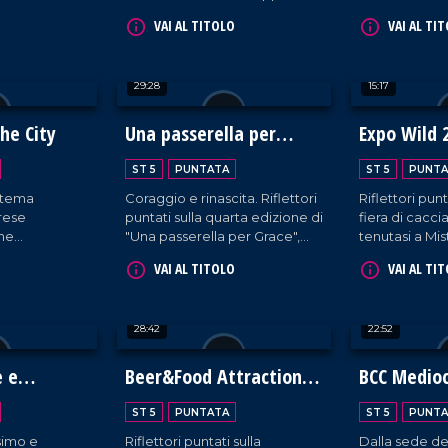
uirenti in
Bergomi è protagonista di
nuovo centr
VAI AL TITOLO
VAI AL TI
l mondo.
una serata all'insegna della
IperContè all
memoria calcistica, trascorsa
straordinaria 
ai piedi del castello di Cleto.
29:28
15:17
the City
Una passerella per
Expo Wild 
Grace
ST 5
PUNTATA
ST 5
PUNTA
istema
Coraggio e rinascita. Riflettori
Riflettori punt
brese
puntati sulla quarta edizione di
fiera di cacc
one
"Una passerella per Grace",
tenutasi a Mis
 Vinitaly di
l'iniziativa a sostegno delle
provincia di C
VAI AL TITOLO
VAI AL TI
izioni,
donne oncologiche che non si
eccellenze
lasciano abbattere dalla
malattia, sfilando in tutto il loro
28:42
22:52
splendore.
e e
Beer&Food Attraction
BCC Medioc
2026
ST 5
PUNTATA
ST 5
PUNTA
simo e
Riflettori puntati sulla
Dalla sede de