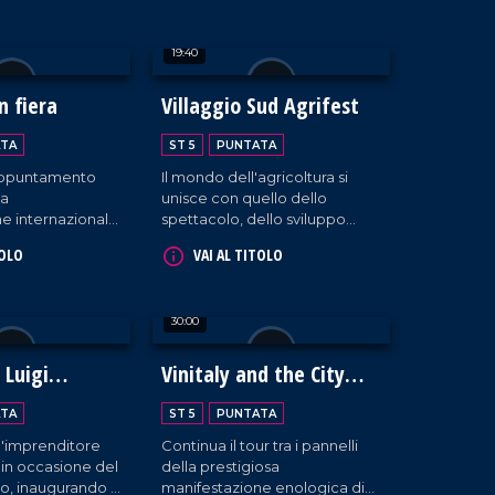
rra Madre".
ugurale ha messo
19:40
ema della
ridefinita come
le e valore
n fiera
Villaggio Sud Agrifest
piano culturale,
sociale.
TA
ST 5
PUNTATA
'appuntamento
Il mondo dell'agricoltura si
la
unisce con quello dello
e internazionale
spettacolo, dello sviluppo
rti, ai mestieri e
tecnologico e del lavoro
TOLO
VAI AL TITOLO
nomia.
etico, dando vita a un grande
progetto di innovazione
territoriale a Taurianova.
30:00
 Luigi
Vinitaly and the City
Parte II
TA
ST 5
PUNTATA
a l'imprenditore
Continua il tour tra i pannelli
 in occasione del
della prestigiosa
o, inaugurando il
manifestazione enologica di