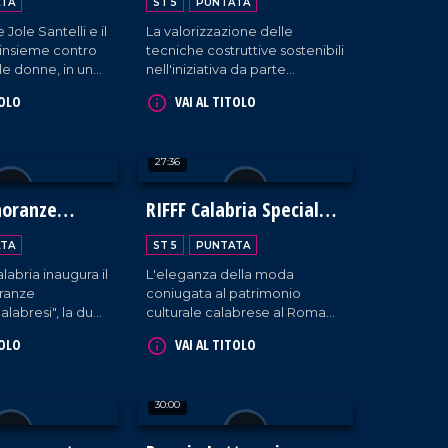
TA
ST 5
PUNTATA
 Jole Santelli e il
La valorizzazione delle
insieme contro
tecniche costruttive sostenibili
lle donne, in una
nell'iniziativa da parte
niziativa
dell'associazione "Città della
TOLO
VAI AL TITOLO
a Reggio
terra cruda" a Zambrone.
27:36
noranze
RIFFF Calabria Special
e Calabresi
Edition
TA
ST 5
PUNTATA
labria inaugura il
L'eleganza della moda
ranze
coniugata al patrimonio
alabresi", la due
culturale calabrese al Roma
sce con lo scopo
International Fashion Film
TOLO
VAI AL TITOLO
 l'identità della
Festival che per la prima volta
ria.
fa tappa in Calabria.
30:00