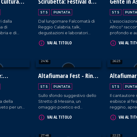
 Cultura
Scirubetta: Festival del
Gente in 
a
Gelato Artigianale
ST 5
PUNTATA
ST 5
PUNTA
i dalla
Dal lungomare Falcomatà di
L'associazion
a di
Reggio Calabria, talk,
Africo" raccont
bria e di
degustazioni e laboratori
profondo e au
la
incentrati sulla meravigliosa
zona della Ca
VAI AL TITOLO
VAI AL TI
edizione del
maestria culinaria di gelatieri
spesso tenuta
l Teatro
provenienti da tutto il mondo.
24:16
26:23
e:
Altafiumara Fest - Rino
Altafiumar
bellezza
Gaetano Band
Mario Venu
ST 5
PUNTATA
ST 5
PUNTA
Sullo sfondo suggestivo dello
Il cantautore s
 della
Stretto di Messina, un
esibisce al fes
oveto per un
omaggio poetico ed
reggino, apre
me
energico al cantautore
nostri microfo
VAI AL TITOLO
VAI AL TI
llezza.
calabrese da parte della sua
tribute band.
27:48
22:23