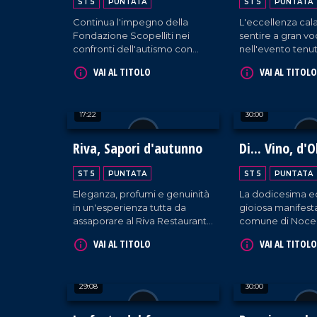
ST 5
PUNTATA
ST 5
PUNTATA
Continua l'impegno della
L'eccellenza cala
Fondazione Scopelliti nei
sentire a gran v
confronti dell'autismo con
nell'evento tenut
attività svolte a Reggio
raccogliendo l'o
VAI AL TITOLO
VAI AL TITOLO
Calabria.
aziende presenti
padiglione regio
17:22
30:00
Riva, Sapori d'autunno
Di... Vino, d'O
Dintorni
ST 5
PUNTATA
ST 5
PUNTATA
Eleganza, profumi e genuinità
La dodicesima ed
in un'esperienza tutta da
gioiosa manifest
assaporare al Riva Restaurant
comune di Nocer
di Falerna.
cura della Pro Lo
VAI AL TITOLO
VAI AL TITOLO
29:08
30:00