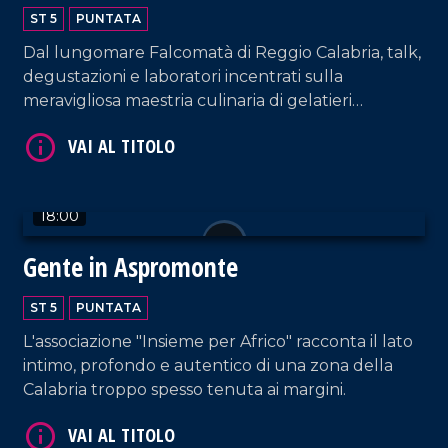
Artigianale
ST 5
PUNTATA
Dal lungomare Falcomatà di Reggio Calabria, talk,
degustazioni e laboratori incentrati sulla
meravigliosa maestria culinaria di gelatieri
provenienti da tutto il mondo.
VAI AL TITOLO
18:00
Gente in Aspromonte
ST 5
PUNTATA
L'associazione "Insieme per Africo" racconta il lato
intimo, profondo e autentico di una zona della
Calabria troppo spesso tenuta ai margini.
VAI AL TITOLO