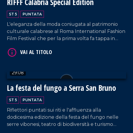
RIFFF Calabria Special Edition
ST 5
PUNTATA
L'eleganza della moda coniugata al patrimonio
culturale calabrese al Roma International Fashion
Film Festival che per la prima volta fa tappa in
Calabria.
VAI AL TITOLO
29:08
La festa del fungo a Serra San Bruno
ST 5
PUNTATA
Riflettori puntati sui riti e l'affluenza alla
dodicesima edizione della festa del fungo nelle
serre vibonesi, teatro di biodiversità e turismo
VAI AL TITOLO
sostenibile.