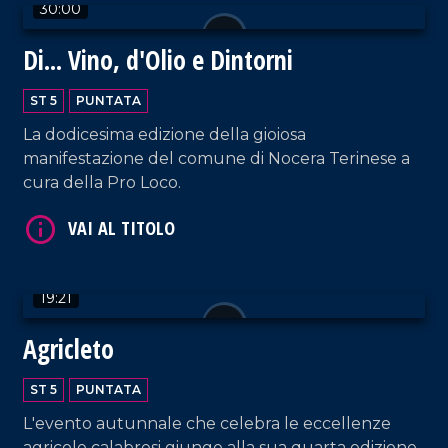
30:00
Di... Vino, d'Olio e Dintorni
ST 5
PUNTATA
La dodicesima edizione della gioiosa
manifestazione del comune di Nocera Terinese a
cura della Pro Loco.
VAI AL TITOLO
19:21
Agricleto
ST 5
PUNTATA
L'evento autunnale che celebra le eccellenze
VAI AL TITOLO
agricole calabresi giunge alla sua quarta edizione.