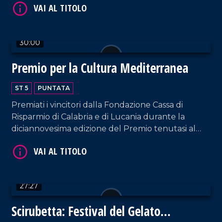
30:00
Premio per la Cultura Mediterranea
ST 5
PUNTATA
Premiati i vincitori dalla Fondazione Cassa di
VAI AL TITOLO
Risparmio di Calabria e di Lucania durante la
diciannovesima edizione del Premio tenutasi al
Teatro Rendano.
27:27
Scirubetta: Festival del Gelato
VAI AL TITOLO