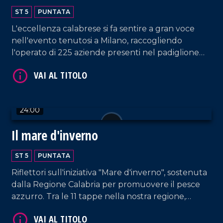
ST 5
PUNTATA
VAI AL TITOLO
L'eccellenza calabrese si fa sentire a gran voce
nell'evento tenutosi a Milano, raccogliendo
l'operato di 225 aziende presenti nel padiglione
regionale.
24:00
VAI AL TITOLO
Il mare d'inverno
ST 5
PUNTATA
Riflettori sull'iniziativa "Mare d'inverno", sostenuta
dalla Regione Calabria per promuovere il pesce
azzurro. Tra le 11 tappe nella nostra regione,
Rossella Galati e Gianluca Mosca catturano quella
nel quartiere Lido di Catanzaro.