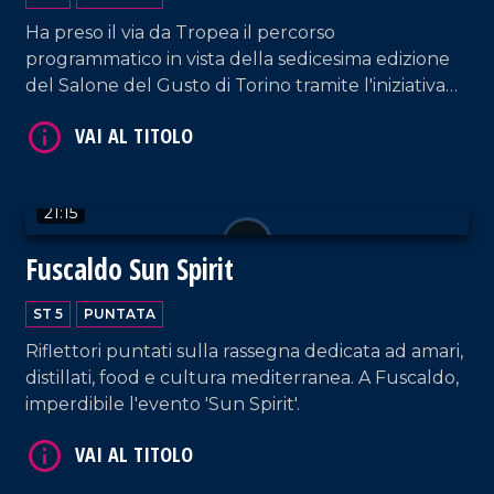
Ha preso il via da Tropea il percorso
programmatico in vista della sedicesima edizione
del Salone del Gusto di Torino tramite l'iniziativa
"Anteprima Terra Madre". L'evento inaugurale ha
messo al centro il tema della biodiversità, ridefinita
VAI AL TITOLO
come risorsa cruciale e valore condiviso sul piano
culturale, ambientale e sociale.
21:15
Fuscaldo Sun Spirit
ST 5
PUNTATA
Riflettori puntati sulla rassegna dedicata ad amari,
distillati, food e cultura mediterranea. A Fuscaldo,
VAI AL TITOLO
imperdibile l'evento 'Sun Spirit'.