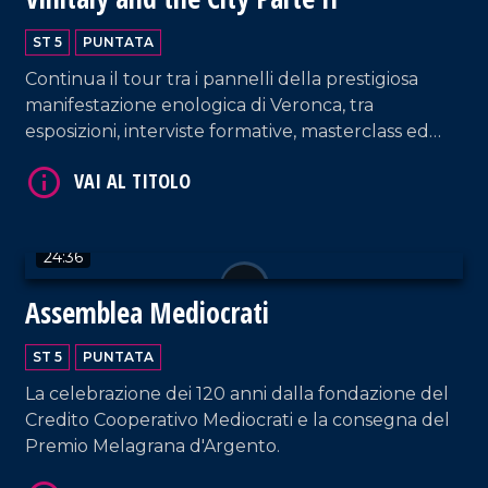
ST 5
PUNTATA
Continua il tour tra i pannelli della prestigiosa
manifestazione enologica di Veronca, tra
VAI AL TITOLO
esposizioni, interviste formative, masterclass ed
eccellenze calabresi.
24:36
Assemblea Mediocrati
VAI AL TITOLO
ST 5
PUNTATA
La celebrazione dei 120 anni dalla fondazione del
Credito Cooperativo Mediocrati e la consegna del
Premio Melagrana d'Argento.