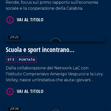
Rende, focus sul primo rapporto sull'economia
sociale e la cooperazione della Calabria.
VAI AL TITOLO
29:25
Scuola e sport incontrano
l'informazione
ST 5
PUNTATA
Dalla collaborazione del Network LaC con
l'Istituto Comprensivo Amerigo Vespucci e la Lory
VAI AL TITOLO
Volley, nasce un'iniziativa che aiuta i giovani
studenti a toccare con mano Informazione e
Solidarietà. Il PalaSport di Pizzo diventa, così,
luogo di incontro, sensibilizzazione e perfino
convivialità grazie alle prelibatezze del Riva
29:18
Restaurant di Falerna.