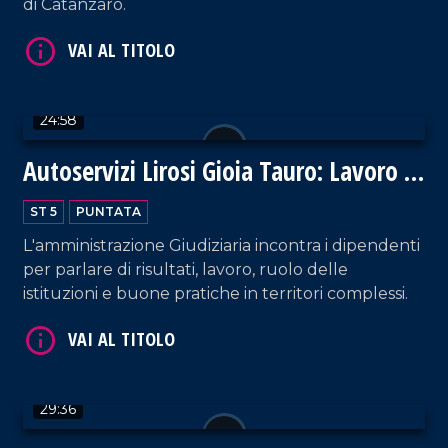
di Catanzaro.
VAI AL TITOLO
24:58
Autoservizi Lirosi Gioia Tauro: Lavoro e
legalità
ST 5
PUNTATA
L'amministrazione Giudiziaria incontra i dipendenti
per parlare di risultati, lavoro, ruolo delle
VAI AL TITOLO
istituzioni e buone pratiche in territori complessi.
29:36