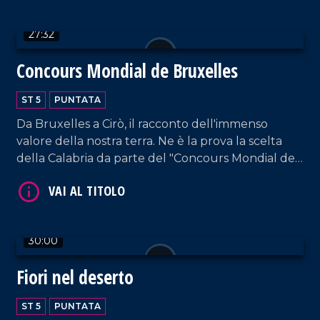
27:32
Concours Mondial de Bruxelles
VAI AL TITOLO
ST 5
PUNTATA
Da Bruxelles a Cirò, il racconto dell'immenso
valore della nostra terra. Ne è la prova la scelta
della Calabria da parte del "Concours Mondial de
Bruxelles" per la sessione dedicata ai vini rosati,
che ha visto la partecipazione di 20 Paesi, oltre 100
etichette e i palati più esperti al mondo.
VAI AL TITOLO
30:00
Fiori nel deserto
ST 5
PUNTATA