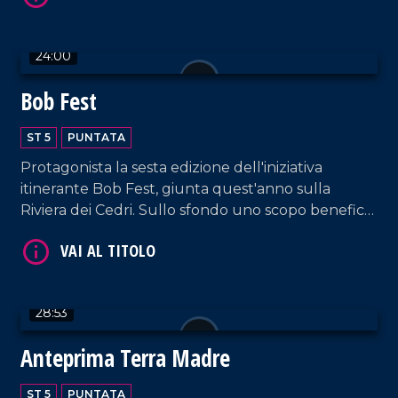
24:00
Bob Fest
VAI AL TITOLO
ST 5
PUNTATA
Protagonista la sesta edizione dell'iniziativa
itinerante Bob Fest, giunta quest'anno sulla
Riviera dei Cedri. Sullo sfondo uno scopo benefico:
sostenere Airc nella ricerca contro il cancro.
VAI AL TITOLO
28:53
Anteprima Terra Madre
ST 5
PUNTATA