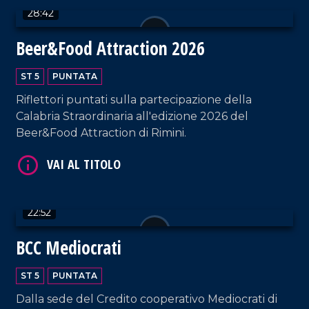
28:42
Beer&Food Attraction 2026
VAI AL TITOLO
ST 5
PUNTATA
Riflettori puntati sulla partecipazione della
Calabria Straordinaria all'edizione 2026 del
Beer&Food Attraction di Rimini.
VAI AL TITOLO
22:52
BCC Mediocrati
ST 5
PUNTATA
Dalla sede del Credito cooperativo Mediocrati di