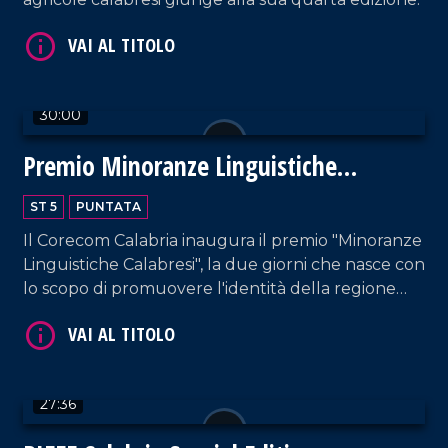
30:00
Premio Minoranze Linguistiche
Calabresi
ST 5
PUNTATA
VAI AL TITOLO
Il Corecom Calabria inaugura il premio "Minoranze
Linguistiche Calabresi", la due giorni che nasce con
lo scopo di promuovere l'identità della regione
Calabria.
27:36
VAI AL TITOLO