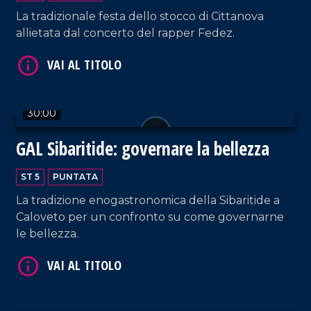
La tradizionale festa dello stocco di Cittanova
allietata dal concerto del rapper Fedez.
30:00
VAI AL TITOLO
GAL Sibaritide: governare la bellezza
ST 5
PUNTATA
La tradizione enogastronomica della Sibaritide a
Caloveto per un confronto su come governarne
le bellezza.
VAI AL TITOLO