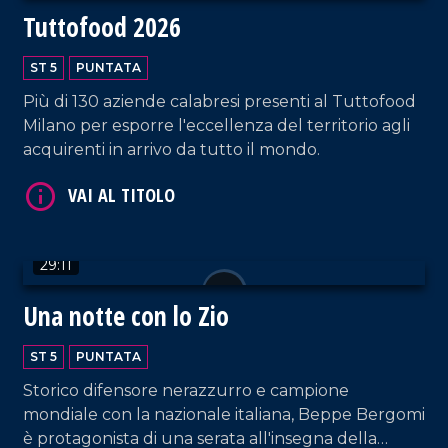
Tuttofood 2026
ST 5
PUNTATA
Più di 130 aziende calabresi presenti al Tuttofood
VAI AL TITOLO
Milano per esporre l'eccellenza del territorio agli
acquirenti in arrivo da tutto il mondo.
29:11
Una notte con lo Zio
VAI AL TITOLO
ST 5
PUNTATA
Storico difensore nerazzurro e campione
mondiale con la nazionale italiana, Beppe Bergomi
è protagonista di una serata all'insegna della