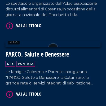
Lo spettacolo organizzato dall'Adac, associazione
disturbi alimentari di Cosenza, in occasione della
giornata nazionale del Fiocchetto Lilla.
VAI AL TITOLO
20:25
PARCO, Salute e Benessere
ST 5
PUNTATA
Le famiglie Colosimo e Parente inaugurano
VAI AL TITOLO
"PARCO, Salute e Benessere" a Catanzaro, la
grande rete di servizi integrati di riabilitazione
robotica e medicina dello sport.