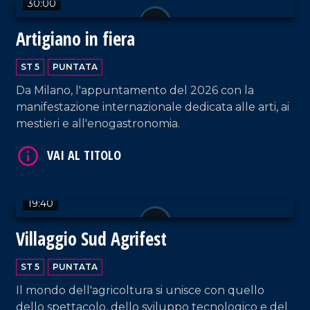
30:00
Artigiano in fiera
ST 5
PUNTATA
VAI AL TITOLO
Da Milano, l'appuntamento del 2026 con la
manifestazione internazionale dedicata alle arti, ai
mestieri e all'enogastronomia.
19:40
Villaggio Sud Agrifest
VAI AL TITOLO
ST 5
PUNTATA
Il mondo dell'agricoltura si unisce con quello
dello spettacolo, dello sviluppo tecnologico e del