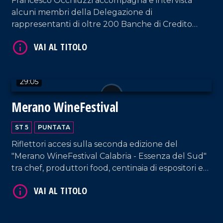
Francesco Occhiuzzi accompagna e intervista
alcuni membri della Delegazione di
rappresentanti di oltre 200 Banche di Credito
Cooperativo, ricevuti in udienza da Papa Leone
XIV nel cuore del Vaticano.
VAI AL TITOLO
29:05
Merano WineFestival
ST 5
PUNTATA
Riflettori accesi sulla seconda edizione del
"Merano WineFestival Calabria - Essenza del Sud"
tra chef, produttori food, centinaia di espositori e
VAI AL TITOLO
acquirenti di provenienza nazionale ed estera.