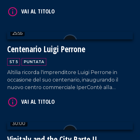
memoria calcistica, trascorsa ai piedi del castello di
Cleto.
VAI AL TITOLO
25:55
Centenario Luigi Perrone
ST 5
PUNTATA
Altilia ricorda l'imprenditore Luigi Perrone in
occasione del suo centenario, inaugurando il
nuovo centro commerciale IperContè alla
presenza straordinaria di Albano Carrisi.
VAI AL TITOLO
30:00
Vinitaly and the City Parte II