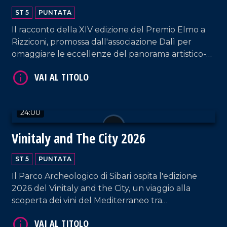
ST 5
PUNTATA
Il racconto della XIV edizione del Premio Elmo a
Rizziconi, promossa dall'associazione Dalì per
omaggiare le eccellenze del panorama artistico-
culturale calabrese e nazionale.
VAI AL TITOLO
24:00
Vinitaly and The City 2026
ST 5
PUNTATA
Il Parco Archeologico di Sibari ospita l'edizione
VAI AL TITOLO
2026 del Vinitaly and the City, un viaggio alla
scoperta dei vini del Mediterraneo tra
degustazioni, talk, masterclass e appuntamenti
culturali.