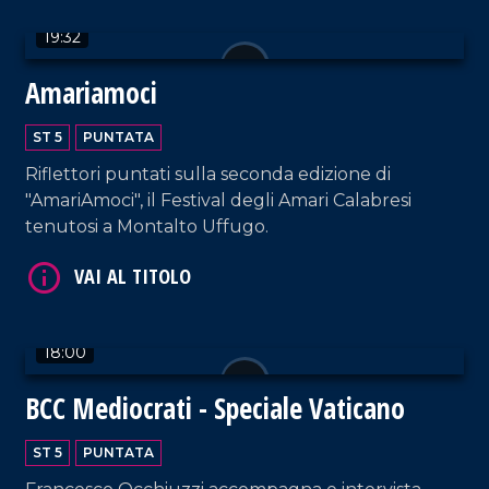
19:32
Amariamoci
VAI AL TITOLO
ST 5
PUNTATA
Riflettori puntati sulla seconda edizione di
"AmariAmoci", il Festival degli Amari Calabresi
tenutosi a Montalto Uffugo.
18:00
VAI AL TITOLO
BCC Mediocrati - Speciale Vaticano
ST 5
PUNTATA