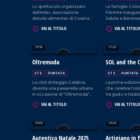
Lo spettacolo organizzato
Le famiglie Colo
dall'Adac, associazione
Parente inaugur
disturbi alimentari di Cosenza,
Salute e Benesse
in occasione della giornata
Catanzaro, la gra
VAI AL TITOLO
VAI AL TITOLO
nazionale del Fiocchetto Lilla.
servizi integrati d
robotica e medic
sport.
29:18
27:50
Oltremoda
SOL and the C
ST 5
PUNTATA
ST 5
PUNTATA
La città di Reggio Calabria
La prima edizione
diventa una passerella urbana
che celebra l'oli
in occasione di "Oltremoda",
tra gusto e tradiz
la due giorni presieduta da
nell'area fieristic
VAI AL TITOLO
VAI AL TITOLO
ospiti di prestigio.
Catanzaro.
29:05
29:26
Autentico Natale 2025
Artigiano in 