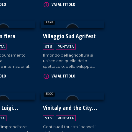
Salone del Gusto
Fuscaldo, imperdibile l'evento
TOLO
VAI AL TITOLO
te l'iniziativa
'Sun Spirit'.
rra Madre".
ugurale ha messo
19:40
ema della
ridefinita come
le e valore
n fiera
Villaggio Sud Agrifest
piano culturale,
sociale.
TA
ST 5
PUNTATA
'appuntamento
Il mondo dell'agricoltura si
la
unisce con quello dello
e internazionale
spettacolo, dello sviluppo
rti, ai mestieri e
tecnologico e del lavoro
TOLO
VAI AL TITOLO
nomia.
etico, dando vita a un grande
progetto di innovazione
territoriale a Taurianova.
30:00
 Luigi
Vinitaly and the City
Parte II
TA
ST 5
PUNTATA
a l'imprenditore
Continua il tour tra i pannelli