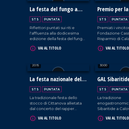
La festa del fungo a
Premio per la
Serra San Bruno
Mediterrane
ST 5
PUNTATA
ST 5
PUNTATA
Riflettori puntati sui riti e
Premiati i vincitor
l'affluenza alla dodicesima
Fondazione Cass
edizione della festa del fungo
Risparmio di Cala
nelle serre vibonesi, teatro di
Lucania durante 
VAI AL TITOLO
VAI AL TITOLO
biodiversità e turismo
diciannovesima 
sostenibile.
Premio tenutasi a
Rendano.
20:15
30:00
La festa nazionale dello
GAL Sibaritid
stocco
governare la 
ST 5
PUNTATA
ST 5
PUNTATA
La tradizionale festa dello
La tradizione
stocco di Cittanova allietata
enogastronomica
dal concerto del rapper
Sibaritide a Cal
Fedez.
confronto su co
VAI AL TITOLO
VAI AL TITOLO
governarne le be