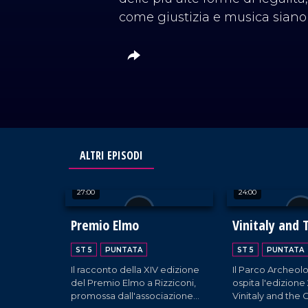
come giustizia e musica siano 
ALTRI EPISODI
27:00
24:00
Premio Elmo
Vinitaly and 
2026
ST 5
PUNTATA
ST 5
PUNTATA
Il racconto della XIV edizione
Il Parco Archeolo
del Premio Elmo a Rizziconi,
ospita l'edizione
promossa dall'associazione
Vinitaly and the C