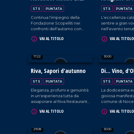
ST 5
PUNTATA
ST 5
PUNTATA
Continua l'impegno della
L'eccellenza cala
Fondazione Scopelliti nei
sentire a gran v
confronti dell'autismo con
nell'evento tenut
attività svolte a Reggio
raccogliendo l'o
VAI AL TITOLO
VAI AL TITOLO
Calabria.
aziende presenti
padiglione regio
17:22
30:00
Riva, Sapori d'autunno
Di... Vino, d'O
Dintorni
ST 5
PUNTATA
ST 5
PUNTATA
Eleganza, profumi e genuinità
La dodicesima ed
in un'esperienza tutta da
gioiosa manifest
assaporare al Riva Restaurant
comune di Nocer
di Falerna.
cura della Pro Lo
VAI AL TITOLO
VAI AL TITOLO
29:08
30:00