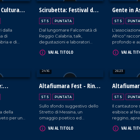
 Cultura
Scirubetta: Festival del
Gente in 
a
Gelato Artigianale
ST 5
PUNTATA
ST 5
PUNTA
i dalla
Dal lungomare Falcomatà di
L'associazion
a di
Reggio Calabria, talk,
Africo" raccont
bria e di
degustazioni e laboratori
profondo e au
la
incentrati sulla meravigliosa
zona della Ca
VAI AL TITOLO
VAI AL TI
edizione del
maestria culinaria di gelatieri
spesso tenuta
l Teatro
provenienti da tutto il mondo.
24:16
26:23
e:
Altafiumara Fest - Rino
Altafiumar
bellezza
Gaetano Band
Mario Venu
ST 5
PUNTATA
ST 5
PUNTA
Sullo sfondo suggestivo dello
Il cantautore s
 della
Stretto di Messina, un
esibisce al fes
oveto per un
omaggio poetico ed
reggino, apre
me
energico al cantautore
nostri microfo
VAI AL TITOLO
VAI AL TI
llezza.
calabrese da parte della sua
tribute band.