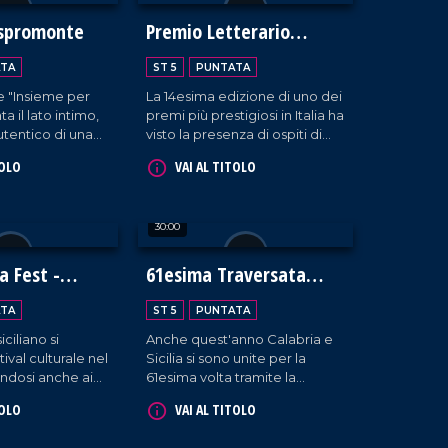
Aspromonte
Premio Letterario
Caccuri
TA
ST 5
PUNTATA
e "Insieme per
La 14esima edizione di uno dei
a il lato intimo,
premi più prestigiosi in Italia ha
tentico di una
visto la presenza di ospiti di
labria troppo
alto rilievo, provenienti dal
TOLO
VAI AL TITOLO
 ai margini.
settore della comunicazione
e della società.
30:00
a Fest -
61esima Traversata
ti
dello Stretto
TA
ST 5
PUNTATA
iciliano si
Anche quest'anno Calabria e
tival culturale nel
Sicilia si sono unite per la
ndosi anche ai
61esima volta tramite la
ni.
Traversata dello Stretto, la
TOLO
VAI AL TITOLO
storica gara che vede la
partecipazione di oltre 80