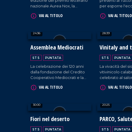
edizione del premio letterario
presenti al Tutt
nazionale Aurea Nox, la
per esporre l'ec
prestigiosa manifestazione
territorio agli acq
VAI AL TITOLO
VAI AL TITOLO
tenutasi a Chiaravalle Centrale
arrivo da tutto i
con il sostegno
dell'amministrazione
24:36
28:39
comunale e della Consulta
della Cultura.
Assemblea Mediocrati
Vinitaly and 
ST 5
PUNTATA
ST 5
PUNTATA
La celebrazione dei 120 anni
La vivacità del s
dalla fondazione del Credito
vitivinicolo cala
Cooperativo Mediocrati e la
celebrato al sal
consegna del Premio
internazionale del
VAI AL TITOLO
VAI AL TITOLO
Melagrana d'Argento.
Verona, tra espos
masterclass ed 
regionali.
30:00
20:25
Fiori nel deserto
PARCO, Salut
Benessere
ST 5
PUNTATA
ST 5
PUNTATA