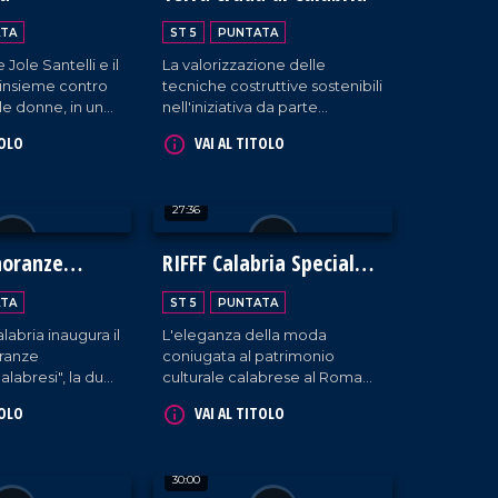
TA
ST 5
PUNTATA
 Jole Santelli e il
La valorizzazione delle
insieme contro
tecniche costruttive sostenibili
lle donne, in una
nell'iniziativa da parte
niziativa
dell'associazione "Città della
TOLO
VAI AL TITOLO
a Reggio
terra cruda" a Zambrone.
27:36
noranze
RIFFF Calabria Special
e Calabresi
Edition
TA
ST 5
PUNTATA
labria inaugura il
L'eleganza della moda
ranze
coniugata al patrimonio
alabresi", la due
culturale calabrese al Roma
sce con lo scopo
International Fashion Film
TOLO
VAI AL TITOLO
 l'identità della
Festival che per la prima volta
ria.
fa tappa in Calabria.
30:00