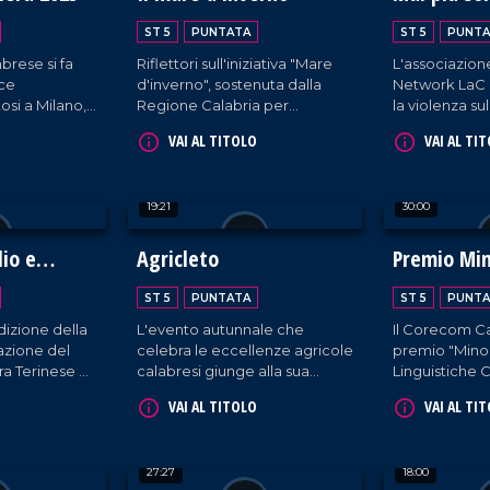
ST 5
PUNTATA
ST 5
PUNTA
brese si fa
Riflettori sull'iniziativa "Mare
L'associazione
oce
d'inverno", sostenuta dalla
Network LaC 
osi a Milano,
Regione Calabria per
la violenza su
perato di 225
promuovere il pesce azzurro.
straordinaria i
VAI AL TITOLO
VAI AL TI
 nel
Tra le 11 tappe nella nostra
organizzata 
nale.
regione, Rossella Galati e
Calabria.
Gianluca Mosca catturano
19:21
30:00
quella nel quartiere Lido di
Catanzaro.
lio e
Agricleto
Premio Mi
Linguistich
ST 5
PUNTATA
ST 5
PUNTA
izione della
L'evento autunnale che
Il Corecom Ca
azione del
celebra le eccellenze agricole
premio "Mino
a Terinese a
calabresi giunge alla sua
Linguistiche C
co.
quarta edizione.
giorni che na
VAI AL TITOLO
VAI AL TI
di promuovere
regione Calab
27:27
18:00