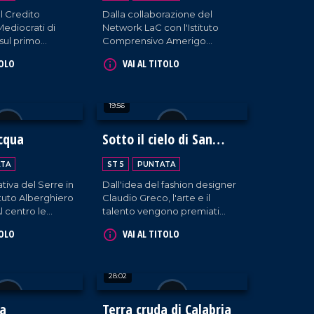
l'informazione
l Credito
Dalla collaborazione del
ediocrati di
Network LaC con l'Istituto
sul primo
Comprensivo Amerigo
l'economia
Vespucci e la Lory Volley,
TOLO
VAI AL TITOLO
cooperazione
nasce un'iniziativa che aiuta i
.
giovani studenti a toccare con
mano Informazione e
19:56
Solidarietà. Il PalaSport di
Pizzo diventa, così, luogo di
incontro, sensibilizzazione e
cqua
Sotto il cielo di San
perfino convivialità grazie alle
Francesco
prelibatezze del Riva
TA
ST 5
PUNTATA
Restaurant di Falerna.
ativa del Serre in
Dall'idea del fashion designer
tituto Alberghiero
Claudio Greco, l'arte e il
l centro le
talento vengono premiati
imentari
all'insegna del nome del
TOLO
VAI AL TITOLO
Patrono della Calabria.
28:02
la
Terra cruda di Calabria