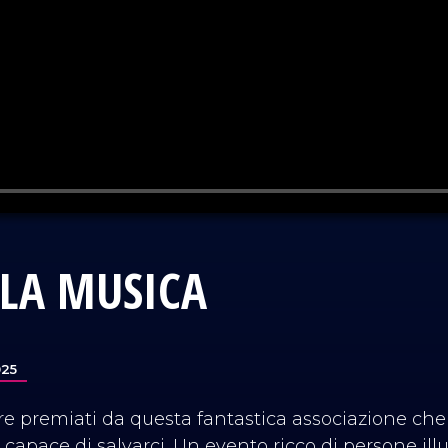
 LA MUSICA
025
re premiati da questa fantastica associazione che
à, capace di salvarci. Un evento ricco di persone il