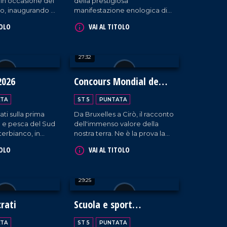
 in occasione del
della prestigiosa
o, inaugurando il
manifestazione enologica di
o commerciale
Veronca, tra esposizioni,
TOLO
VAI AL TITOLO
a presenza
interviste formative,
di Albano Carrisi.
masterclass ed eccellenze
calabresi.
27:32
2026
Concours Mondial de
Bruxelles
TA
ST 5
PUNTATA
ati sulla prima
Da Bruxelles a Cirò, il racconto
ia e pesca del Sud
dell'immenso valore della
terbianco, in
nostra terra. Ne è la prova la
atania.
scelta della Calabria da parte
TOLO
VAI AL TITOLO
del "Concours Mondial de
Bruxelles" per la sessione
dedicata ai vini rosati, che ha
29:25
visto la partecipazione di 20
Paesi, oltre 100 etichette e i
palati più esperti al mondo.
rati
Scuola e sport
incontrano
TA
ST 5
PUNTATA