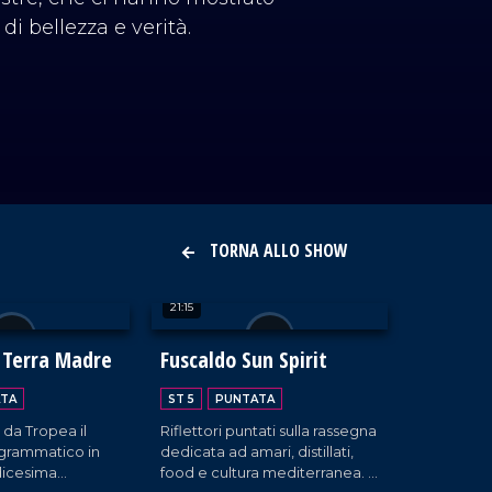
i bellezza e verità.
TORNA ALLO SHOW
21:15
 Terra Madre
Fuscaldo Sun Spirit
TA
ST 5
PUNTATA
a da Tropea il
Riflettori puntati sulla rassegna
grammatico in
dedicata ad amari, distillati,
edicesima
food e cultura mediterranea. A