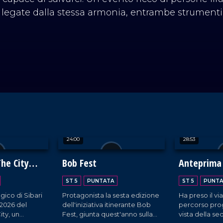
legate dalla stessa armonia, entrambe strumenti d
24:00
28:53
The City
Bob Fest
Anteprima
ST 5
PUNTATA
ST 5
PUNTA
gico di Sibari
Protagonista la sesta edizione
Ha preso il vi
 2026 del
dell'iniziativa itinerante Bob
percorso pro
ity, un
Fest, giunta quest'anno sulla
vista della s