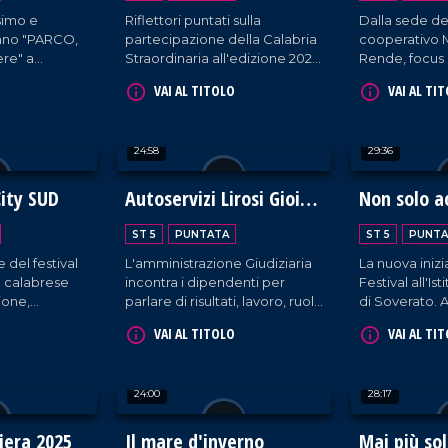
simo e
Riflettori puntati sulla
Dalla sede de
ano "PARCO,
partecipazione della Calabria
cooperativo M
re" a
Straordinaria all'edizione 2026
Rende, focus 
nde rete di
del Beer&Food Attraction di
rapporto sul
VAI AL TITOLO
VAI AL TI
i riabilitazione
Rimini.
sociale e la 
ina dello
della Calabria
24:58
29:36
ity SUD
Autoservizi Lirosi Gioia
Non solo a
Tauro: Lavoro e legalità
ST 5
PUNTATA
ST 5
PUNTA
 del festival
L'amministrazione Giudiziaria
La nuova inizi
o calabrese
incontra i dipendenti per
Festival all'Is
ione,
parlare di risultati, lavoro, ruolo
di Soverato. A
a di
delle istituzioni e buone
eccellenze al
VAI AL TITOLO
VAI AL TI
pratiche in territori complessi.
calabresi.
24:00
28:17
fiera 2025
Il mare d'inverno
Mai più so