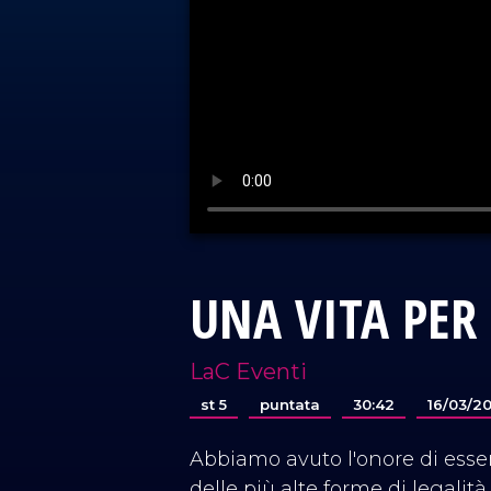
UNA VITA PER
LaC Eventi
st 5
puntata
30:42
16/03/2
Abbiamo avuto l'onore di esse
delle più alte forme di legalit