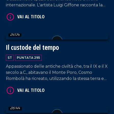
internazionale. L'artista Luigi Giffone racconta la
sua carriera, dagli anni trascorsi in Inghilterra al
rientro nella sua Tropea.
VAI AL TITOLO
26:06
Il custode del tempo
ST
PUNTATA 295
Appassionato delle antiche civiltà che, tra il IX e il X
secolo a.C., abitavano il Monte Poro, Cosmo
Rombolà ha ricreato, utilizzando la stessa terra e
le antiche tecniche di lavorazione, tutti i vasi
VAI AL TITOLO
rinvenuti nelle tombe della necropoli scoperta
nel 1922 dallarcheologo Paolo Orsi, trasformando
la sua abitazione in un piccolo museo.
28:44