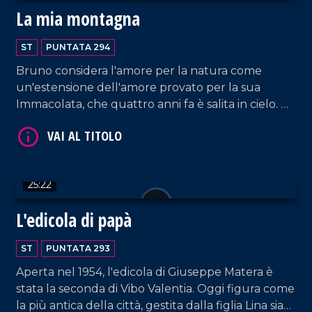
La mia montagna
ST
PUNTATA 294
Bruno considera l'amore per la natura come
VAI AL TITOLO
un'estensione dell'amore provato per la sua
Immacolata, che quattro anni fa è salita in cielo. Da
quel momento, Bruno vive da solo in campagna,
circondato dall'affetto dei suoi animali e
conducendo una vita molto semplice, nell'umiltà
delle attività campestri.
25:22
L'edicola di papà
VAI AL TITOLO
ST
PUNTATA 293
Aperta nel 1954, l'edicola di Giuseppe Matera è
stata la seconda di Vibo Valentia. Oggi figura come
la più antica della città, gestita dalla figlia Lina sia