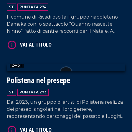
ST
PUNTATA 274
Il comune di Ricadi ospita il gruppo napoletano
VAI AL TITOLO
Damakà con lo spettacolo "Quanno nascette
Ninno", fatto di canti e racconti per il Natale. A
Ciaramiti viene inaugurato il primo presepe
vivente.
24:31
Polistena nel presepe
VAI AL TITOLO
ST
PUNTATA 273
Dal 2023, un gruppo di artisti di Polistena realizza
dei presepi singolari nel loro genere,
rappresentando personaggi del passato e luoghi
simbolo del comune reggino.