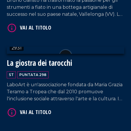
Bruno Garisto ha trasformato la passione per gli
strumenti a fiato in una bottega artigianale di
successo nel suo paese natale, Vallelonga (VV). La
sua storia è la prova di come determinazione e
amore per il territorio permettano di costruire il
VAI AL TITOLO
proprio futuro senza dover emigrare.
29:31
La giostra dei tarocchi
ST
PUNTATA 298
LaboArt è un'associazione fondata da Maria Grazia
Teramo a Tropea che dal 2010 promuove
l'inclusione sociale attraverso l'arte e la cultura. In
VAI AL TITOLO
questa puntata vi portiamo dietro le quinte del
loro recente e suggestivo spettacolo teatrale "La
Giostra dei Tarocchi", un viaggio interiore tra
simbolismo e forti emozioni.