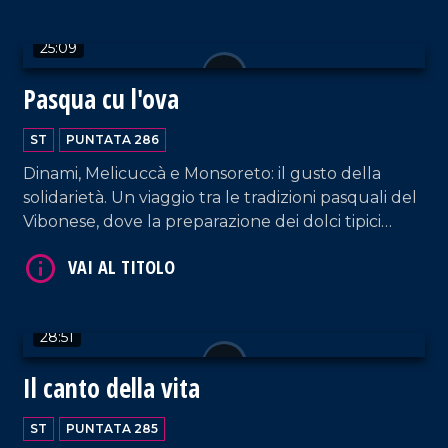
compirà il prossimo agosto 43 anni.
25:09
Pasqua cu l'ova
VAI AL TITOLO
ST
PUNTATA 286
Dinami, Melicuccà e Monsoreto: il gusto della
solidarietà. Un viaggio tra le tradizioni pasquali del
Vibonese, dove la preparazione dei dolci tipici
diventa un gesto corale di vicinanza per le zone
alluvionate della Sibaritide.
VAI AL TITOLO
28:51
Il canto della vita
ST
PUNTATA 285