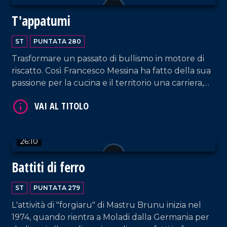
T'appatumi
VAI AL TITOLO
ST
PUNTATA 280
Trasformare un passato di bullismo in motore di
riscatto. Così Francesco Messina ha fatto della sua
passione per la cucina e il territorio una carriera,
esportando il dialetto e le specialità calabresi fuori
dai confini regionali, grazie ai suoi contenuti social
e tv.
26:10
VAI AL TITOLO
Battiti di ferro
ST
PUNTATA 279
L'attività di "forgiaru" di Mastru Brunu inizia nel
1974, quando rientra a Moladi dalla Germania per