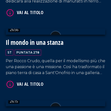
dedicarsi alla realizzazione di manufatti in ferro
battuto.
VAI AL TITOLO
26:56
Il mondo in una stanza
ST
PUNTATA 278
Per Rocco Crudo, quella per il modellismo più che
una passione è una missione. Così ha trasformato il
piano terra di casa a Sant'Onofrio in una galleria
VAI AL TITOLO
rinominata "Roccudriana", in cui conserva le sue
opere con lo scopo di farle visitare ai giovani
studenti affinché riconoscano il valore dell'arte e
della manualità.
26:15