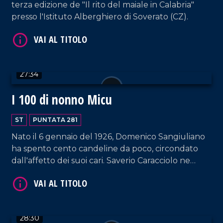
terza edizione de "Il rito del maiale in Calabria"
presso l'Istituto Alberghiero di Soverato (CZ).
VAI AL TITOLO
27:34
I 100 di nonno Micu
ST
PUNTATA 281
Nato il 6 gennaio del 1926, Domenico Sangiuliano
ha spento cento candeline da poco, circondato
VAI AL TITOLO
dall'affetto dei suoi cari. Saverio Caracciolo ne
ripercorre la vita in una nuova ed emozionante
puntata.
28:30