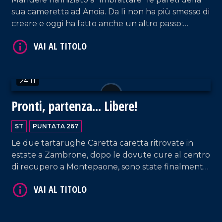
sua cameretta ad Anoia. Da lì non ha più smesso di
VAI AL TITOLO
creare e oggi ha fatto anche un altro passo:
scrivere il libro "Ti ricordi di me. Cosa cè prima della
vita".
24:11
Pronti, partenza... Libere!
VAI AL TITOLO
ST
PUNTATA 267
Le due tartarughe Caretta caretta ritrovate in
estate a Zambrone, dopo le dovute cure al centro
di recupero a Montepaone, sono state finalmente
liberate nelle acque di Ricadi.