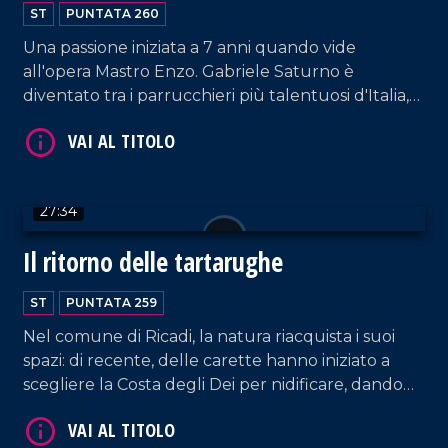
ST
PUNTATA 260
VAI AL TITOLO
Una passione iniziata a 7 anni quando vide
all'opera Mastro Enzo. Gabriele Saturno è
diventato tra i parrucchieri più talentuosi d'Italia,
lavorando per numerosi eventi regionali e
nazionali e trasformando così la sua passione in
lavoro.
27:34
VAI AL TITOLO
Il ritorno delle tartarughe
ST
PUNTATA 259
Nel comune di Ricadi, la natura riacquista i suoi
spazi: di recente, delle carette hanno iniziato a
scegliere la Costa degli Dei per nidificare, dando
vita a degli straordinari esemplari di tartarughe
marine.