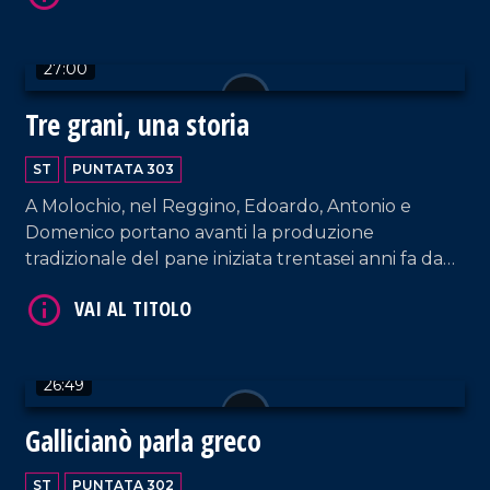
e tradizioni, tramandati di generazione in
generazione e profondamente legati alla storia e
27:00
all'identità del territorio.
Tre grani, una storia
VAI AL TITOLO
ST
PUNTATA 303
A Molochio, nel Reggino, Edoardo, Antonio e
Domenico portano avanti la produzione
tradizionale del pane iniziata trentasei anni fa da
nonna Rosa, il cui panificio offre una specialità
unica: il Pane dei Tre Grani, realizzato con tre
farine diverse.
VAI AL TITOLO
26:49
Gallicianò parla greco
ST
PUNTATA 302