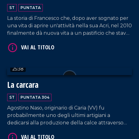
ST
PUNTATA
La storia di Francesco che, dopo aver sognato per
una vita di aprire un'attività nella sua Acri, nel 2010
finalmente dà nuova vita a un pastificio che stava
per chiudere, diventando punto di riferimento di
VAI AL TITOLO
ricerca, qualità e offerta di prodotti autentici
realizzati con le proprie mani.
25:38
La carcara
ST
PUNTATA 304
Agostino Naso, originario di Caria (VV) fu
VAI AL TITOLO
probabilmente uno degli ultimi artigiani a
dedicarsi alla produzione della calce attraverso
l'utilizzo della "carcara". La sua storia ci restituisce
un frammento di un passato fatto di saperi, fatica