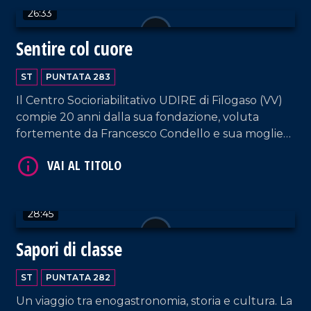
26:33
Sentire col cuore
VAI AL TITOLO
ST
PUNTATA 283
Il Centro Socioriabilitativo UDIRE di Filogaso (VV)
compie 20 anni dalla sua fondazione, voluta
fortemente da Francesco Condello e sua moglie
Marianna, genitori di tre figli sordi.
VAI AL TITOLO
28:45
Sapori di classe
ST
PUNTATA 282
Un viaggio tra enogastronomia, storia e cultura. La