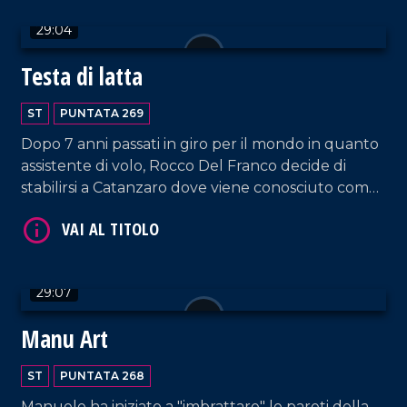
29:04
VAI AL TITOLO
Testa di latta
ST
PUNTATA 269
Dopo 7 anni passati in giro per il mondo in quanto
assistente di volo, Rocco Del Franco decide di
stabilirsi a Catanzaro dove viene conosciuto come
Testa di latta, un nome che evoca subito il
materiale principale impiegato per le sue opere
VAI AL TITOLO
artistiche: le lattine.
29:07
Manu Art
ST
PUNTATA 268
Manuele ha iniziato a "imbrattare" le pareti della