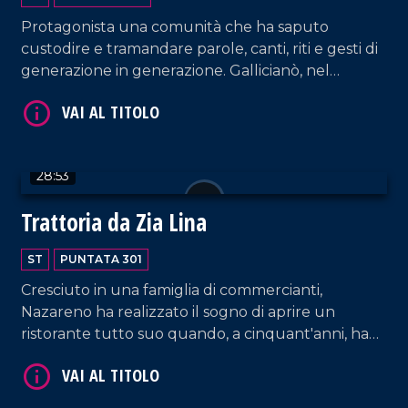
Protagonista una comunità che ha saputo
custodire e tramandare parole, canti, riti e gesti di
generazione in generazione. Gallicianò, nel
Reggino, rimane una delle ultime testimonianze
della cultura ellenofona, dove i cittadini ancora
VAI AL TITOLO
oggi parlano il greco di Calabria.
28:53
Trattoria da Zia Lina
ST
PUNTATA 301
Cresciuto in una famiglia di commercianti,
Nazareno ha realizzato il sogno di aprire un
VAI AL TITOLO
ristorante tutto suo quando, a cinquant'anni, ha
inaugurato la Trattoria da Zia Lina a Vibo Valentia,
dedicata alla sua amata mamma. Una bella
testimonianza di come la perseveranza ripaghi nel