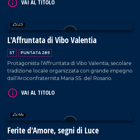
Crudo, un anziano zampognaro di Rombiolo, che
gli insegnò i segreti della costruzione della
zampogna.
25:23
VAI AL TITOLO
L'Affruntata di Vibo Valentia
ST
PUNTATA 289
Protagonista l'Affruntata di Vibo Valentia, secolare
tradizione locale organizzata con grande impegno
dall'Arciconfraternita Maria SS. del Rosario.
VAI AL TITOLO
25:46
Ferite d'Amore, segni di Luce