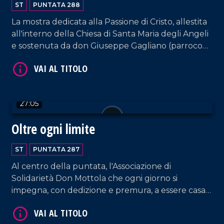
ST
PUNTATA 288
La mostra dedicata alla Passione di Cristo, allestita
all'interno della Chiesa di Santa Maria degli Angeli
e sostenuta da don Giuseppe Gagliano (parroco
VAI AL TITOLO
della Chiesa di Santa Maria La Nova di Vibo
Valentia), secondo iniziativa del collezionista di
cartoline Antonio Manco.
27:05
Oltre ogni limite
ST
PUNTATA 287
VAI AL TITOLO
Al centro della puntata, l'Associazione di
Solidarietà Don Mottola che ogni giorno si
impegna, con dedizione e premura, a essere casa
per ragazzi con disabilità. La struttura di Tropea,
voluta fortemente da un gruppo di mamme,