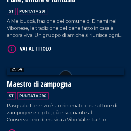
ST
PUNTATA 291
A Melicuccà, frazione del comune di Dinami nel
Vibonese, la tradizione del pane fatto in casa è
VAI AL TITOLO
ancora viva. Un gruppo di amiche si riunisce ogni
due settimane circa per preparare il pane con il
lievito madre, lo stesso utilizzato dalle loro nonne
e mamme, in quanto viene rigenerato
regolarmente ogni 15 giorni e trattato con la
29:54
stessa cura e affetto di un figlio.
Maestro di zampogna
VAI AL TITOLO
ST
PUNTATA 290
Pasquale Lorenzo è un rinomato costruttore di
zampogne e pipite, già insegnante al
Conservatorio di musica a Vibo Valentia. Un
incontro decisivo per lui fu quello con Ciccio