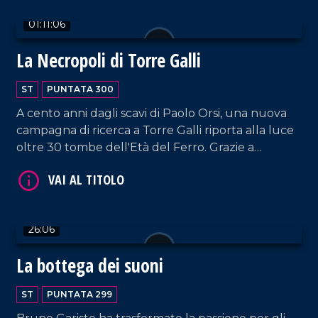
tempo.
01:11:06
La Necropoli di Torre Galli
VAI AL TITOLO
ST
PUNTATA 300
A cento anni dagli scavi di Paolo Orsi, una nuova
campagna di ricerca a Torre Galli riporta alla luce
oltre 30 tombe dell'Età del Ferro. Grazie a
tecnologie moderne, emergono armi inedite e
preziosi dettagli che svelano la vita delle
popolazioni indigene prima dei Greci.
26:06
VAI AL TITOLO
La bottega dei suoni
ST
PUNTATA 299