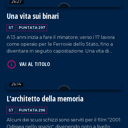
26:27
Una vita sui binari
ST
PUNTATA 297
VAI AL TITOLO
A 13 anni inizia a fare il minatore; verso i 17 lavora
come operaio per le Ferrovie dello Stato, fino a
diventare in seguito capostazione. Una vita di
sacrifici e dedizione, raccontata da Michele Vallone
che oggi, a cento anni, continua a vivere accanto
alla sua amata Adele.
26:14
L'architetto della memoria
VAI AL TITOLO
ST
PUNTATA 296
Alcuni dei scuoi schizzi sono serviti per il film "2001:
Odissea nello spazio", divenendo noto a livello