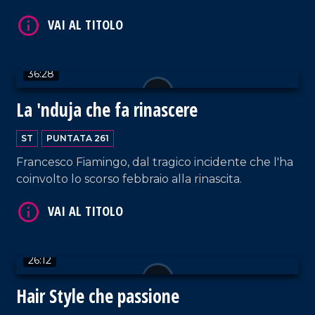
affascinante borgo calabrese divenuto per loro
VAI AL TITOLO
casa. La tranquillità e l'accoglienza del posto
rispettano la loro idea di crescita dei loro tre
bambini (l'ultima in arrivo).
36:28
La 'nduja che fa rinascere
ST
PUNTATA 261
Francesco Fiamingo, dal tragico incidente che l'ha
VAI AL TITOLO
coinvolto lo scorso febbraio alla rinascita.
26:12
Hair Style che passione