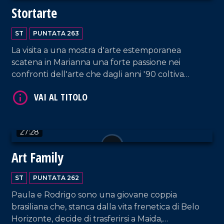
Stortarte
VAI AL TITOLO
ST
PUNTATA 263
La visita a una mostra d'arte estemporanea
scatena in Marianna una forte passione nei
confronti dell'arte che dagli anni '90 coltiva
attivamente sperimentando con tecniche e
materiali di ogni tipo.
VAI AL TITOLO
27:28
Art Family
ST
PUNTATA 262
Paula e Rodrigo sono una giovane coppia
brasiliana che, stanca dalla vita frenetica di Belo
Horizonte, decide di trasferirsi a Maida,