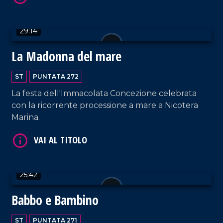
VAI AL TITOLO
29:14
La Madonna del mare
ST
PUNTATA 272
La festa dell'Immacolata Concezione celebrata
con la ricorrente processione a mare a Nicotera
Marina.
VAI AL TITOLO
25:42
Babbo e Bambino
ST
PUNTATA 271