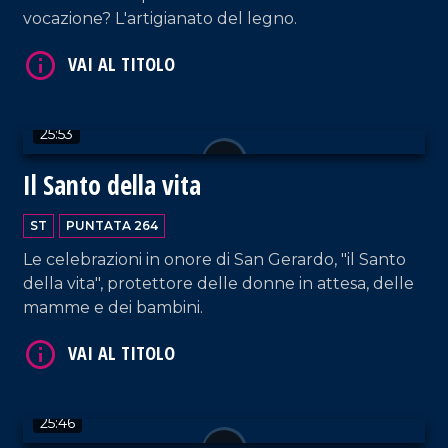
vocazione? L'artigianato del legno.
VAI AL TITOLO
25:53
Il Santo della vita
ST
PUNTATA 264
VAI AL TITOLO
Le celebrazioni in onore di San Gerardo, "il Santo
della vita", protettore delle donne in attesa, delle
mamme e dei bambini.
25:46