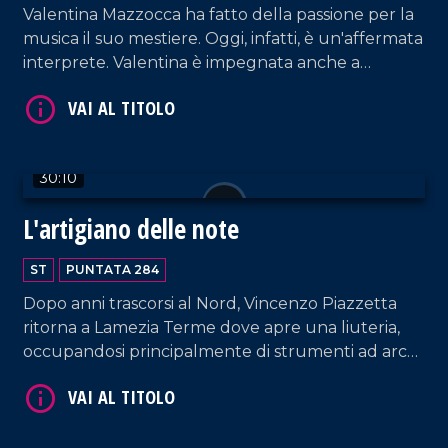
Valentina Mazzocca ha fatto della passione per la
musica il suo mestiere. Oggi, infatti, è un'affermata
interprete. Valentina è impegnata anche a
formare le giovani voci, nei cui confronti riserva
VAI AL TITOLO
non solo attenzioni tecniche ma anche umane.
30:10
L'artigiano delle note
ST
PUNTATA 284
Dopo anni trascorsi al Nord, Vincenzo Piazzetta
VAI AL TITOLO
ritorna a Lamezia Terme dove apre una liuteria,
occupandosi principalmente di strumenti ad arco
e tamburi a cornice e concentrando la propria
ricerca sulla Lira calabrese.