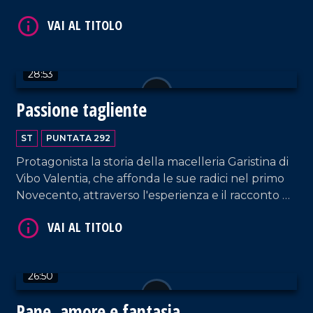
come servizio offerto alla comunità sia per
preservare la memoria e l'impegno di Giuseppe.
VAI AL TITOLO
28:53
Passione tagliente
ST
PUNTATA 292
Protagonista la storia della macelleria Garistina di
Vibo Valentia, che affonda le sue radici nel primo
Novecento, attraverso l'esperienza e il racconto di
Nunzio Garistina.
VAI AL TITOLO
26:50
Pane, amore e fantasia