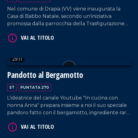
Nel comune di Drapia (VV) viene inaugurata la
VAI AL TITOLO
Casa di Babbo Natale, secondo un'iniziativa
promossa dalla parrocchia della Trasfigurazione
che intende ricordare come la magia del Natale
nasca sì dalle leggende estere ma soprattutto
dalla nascita di Gesù Bambino.
29:11
Pandotto al Bergamotto
VAI AL TITOLO
ST
PUNTATA 270
L'ideatrice del canale Youtube "In cucina con
nonna Anna" prepara insieme a noi il suo speciale
pandoro fatto con il bergamotto, ingrediente raro
da trovare nel Vibonese, ma ottenuto da Anna
Maria Loiacono grazie a un albero piantato 25 anni
fa dal fratello Domenico.