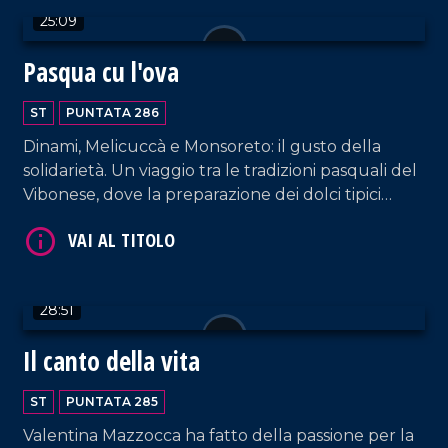
25:09
Pasqua cu l'ova
VAI AL TITOLO
ST
PUNTATA 286
Dinami, Melicuccà e Monsoreto: il gusto della
solidarietà. Un viaggio tra le tradizioni pasquali del
Vibonese, dove la preparazione dei dolci tipici
diventa un gesto corale di vicinanza per le zone
alluvionate della Sibaritide.
VAI AL TITOLO
28:51
Il canto della vita
ST
PUNTATA 285
Valentina Mazzocca ha fatto della passione per la