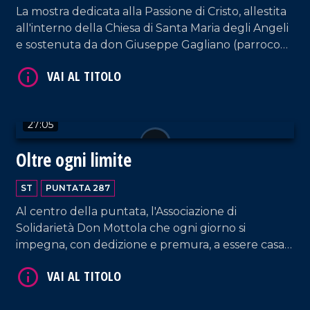
La mostra dedicata alla Passione di Cristo, allestita
all'interno della Chiesa di Santa Maria degli Angeli
e sostenuta da don Giuseppe Gagliano (parroco
VAI AL TITOLO
della Chiesa di Santa Maria La Nova di Vibo
Valentia), secondo iniziativa del collezionista di
cartoline Antonio Manco.
27:05
Oltre ogni limite
ST
PUNTATA 287
VAI AL TITOLO
Al centro della puntata, l'Associazione di
Solidarietà Don Mottola che ogni giorno si
impegna, con dedizione e premura, a essere casa
per ragazzi con disabilità. La struttura di Tropea,
voluta fortemente da un gruppo di mamme,
compirà il prossimo agosto 43 anni.