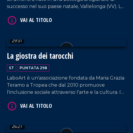
successo nel suo paese natale, Vallelonga (VV). La
sua storia è la prova di come determinazione e
amore per il territorio permettano di costruire il
proprio futuro senza dover emigrare.
VAI AL TITOLO
29:31
La giostra dei tarocchi
ST
PUNTATA 298
LaboArt è un'associazione fondata da Maria Grazia
Teramo a Tropea che dal 2010 promuove
l'inclusione sociale attraverso l'arte e la cultura. In
VAI AL TITOLO
questa puntata vi portiamo dietro le quinte del
loro recente e suggestivo spettacolo teatrale "La
Giostra dei Tarocchi", un viaggio interiore tra
simbolismo e forti emozioni.
26:27