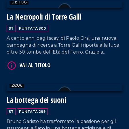
01:11:06
La Necropoli di Torre Galli
ST
PUNTATA 300
VAI AL TITOLO
A cento anni dagli scavi di Paolo Orsi, una nuova
campagna di ricerca a Torre Galli riporta alla luce
oltre 30 tombe dell'Età del Ferro. Grazie a
tecnologie moderne, emergono armi inedite e
preziosi dettagli che svelano la vita delle
popolazioni indigene prima dei Greci.
26:06
VAI AL TITOLO
La bottega dei suoni
ST
PUNTATA 299
Bruno Garisto ha trasformato la passione per gli
strumenti a fiato in una bottega artigianale di