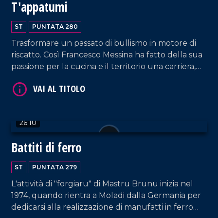
T'appatumi
ST
PUNTATA 280
VAI AL TITOLO
Trasformare un passato di bullismo in motore di
riscatto. Così Francesco Messina ha fatto della sua
passione per la cucina e il territorio una carriera,
esportando il dialetto e le specialità calabresi fuori
dai confini regionali, grazie ai suoi contenuti social
e tv.
26:10
VAI AL TITOLO
Battiti di ferro
ST
PUNTATA 279
L'attività di "forgiaru" di Mastru Brunu inizia nel
1974, quando rientra a Moladi dalla Germania per
dedicarsi alla realizzazione di manufatti in ferro