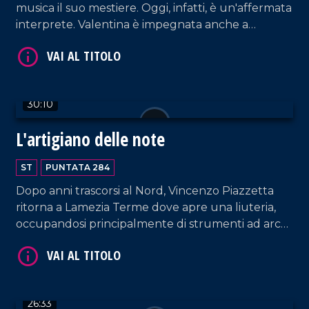
musica il suo mestiere. Oggi, infatti, è un'affermata
interprete. Valentina è impegnata anche a
formare le giovani voci, nei cui confronti riserva
VAI AL TITOLO
non solo attenzioni tecniche ma anche umane.
30:10
L'artigiano delle note
ST
PUNTATA 284
Dopo anni trascorsi al Nord, Vincenzo Piazzetta
VAI AL TITOLO
ritorna a Lamezia Terme dove apre una liuteria,
occupandosi principalmente di strumenti ad arco
e tamburi a cornice e concentrando la propria
ricerca sulla Lira calabrese.
26:33