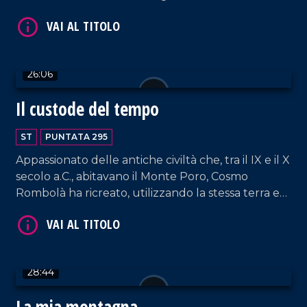
sua carriera, dagli anni trascorsi in Inghilterra al
rientro nella sua Tropea.
VAI AL TITOLO
26:06
Il custode del tempo
ST
PUNTATA 295
Appassionato delle antiche civiltà che, tra il IX e il X
secolo a.C., abitavano il Monte Poro, Cosmo
Rombolà ha ricreato, utilizzando la stessa terra e
le antiche tecniche di lavorazione, tutti i vasi
VAI AL TITOLO
rinvenuti nelle tombe della necropoli scoperta
nel 1922 dallarcheologo Paolo Orsi, trasformando
la sua abitazione in un piccolo museo.
28:44
La mia montagna