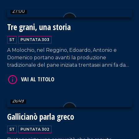
generazione e profondamente legati alla storia e
27:00
all'identità del territorio.
Tre grani, una storia
VAI AL TITOLO
ST
PUNTATA 303
A Molochio, nel Reggino, Edoardo, Antonio e
Domenico portano avanti la produzione
tradizionale del pane iniziata trentasei anni fa da
nonna Rosa, il cui panificio offre una specialità
unica: il Pane dei Tre Grani, realizzato con tre
farine diverse.
26:49
VAI AL TITOLO
Gallicianò parla greco
ST
PUNTATA 302