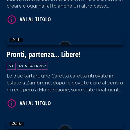
VAI AL TITOLO
creare e oggi ha fatto anche un altro passo:
scrivere il libro "Ti ricordi di me. Cosa cè prima della
vita".
24:11
Pronti, partenza... Libere!
ST
PUNTATA 267
VAI AL TITOLO
Le due tartarughe Caretta caretta ritrovate in
estate a Zambrone, dopo le dovute cure al centro
di recupero a Montepaone, sono state finalmente
liberate nelle acque di Ricadi.
26:18