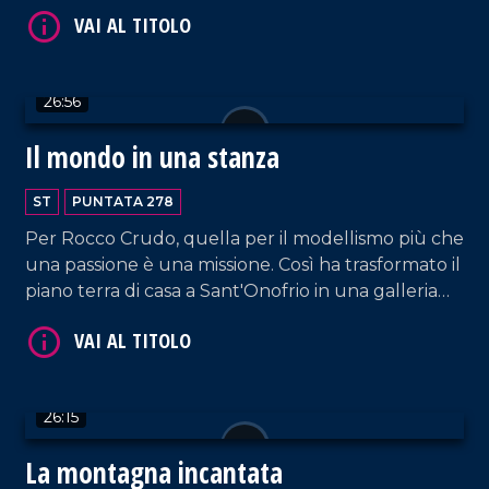
battuto.
VAI AL TITOLO
26:56
Il mondo in una stanza
ST
PUNTATA 278
Per Rocco Crudo, quella per il modellismo più che
una passione è una missione. Così ha trasformato il
piano terra di casa a Sant'Onofrio in una galleria
VAI AL TITOLO
rinominata "Roccudriana", in cui conserva le sue
opere con lo scopo di farle visitare ai giovani
studenti affinché riconoscano il valore dell'arte e
della manualità.
26:15
La montagna incantata