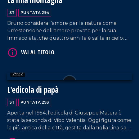
ST
PUNTATA 294
Bruno considera l'amore per la natura come
VAI AL TITOLO
un'estensione dell'amore provato per la sua
Immacolata, che quattro anni fa è salita in cielo. Da
quel momento, Bruno vive da solo in campagna,
circondato dall'affetto dei suoi animali e
conducendo una vita molto semplice, nell'umiltà
delle attività campestri.
25:22
L'edicola di papà
VAI AL TITOLO
ST
PUNTATA 293
Aperta nel 1954, l'edicola di Giuseppe Matera è
stata la seconda di Vibo Valentia. Oggi figura come
la più antica della città, gestita dalla figlia Lina sia
come servizio offerto alla comunità sia per