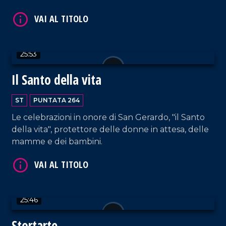
VAI AL TITOLO
25:53
Il Santo della vita
ST
PUNTATA 264
VAI AL TITOLO
Le celebrazioni in onore di San Gerardo, "il Santo
della vita", protettore delle donne in attesa, delle
mamme e dei bambini.
25:46
Stortarte