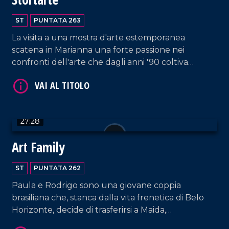
VAI AL TITOLO
ST
PUNTATA 263
La visita a una mostra d'arte estemporanea
scatena in Marianna una forte passione nei
confronti dell'arte che dagli anni '90 coltiva
attivamente sperimentando con tecniche e
materiali di ogni tipo.
VAI AL TITOLO
27:28
Art Family
ST
PUNTATA 262
Paula e Rodrigo sono una giovane coppia
brasiliana che, stanca dalla vita frenetica di Belo
Horizonte, decide di trasferirsi a Maida,
affascinante borgo calabrese divenuto per loro
VAI AL TITOLO