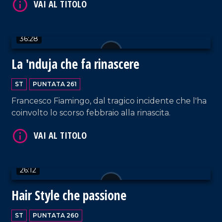
casa. La tranquillità e l'accoglienza del posto
rispettano la loro idea di crescita dei loro tre
bambini (l'ultima in arrivo).
36:28
La 'nduja che fa rinascere
ST
PUNTATA 261
Francesco Fiamingo, dal tragico incidente che l'ha
VAI AL TITOLO
coinvolto lo scorso febbraio alla rinascita.
26:12
Hair Style che passione
ST
PUNTATA 260
VAI AL TITOLO