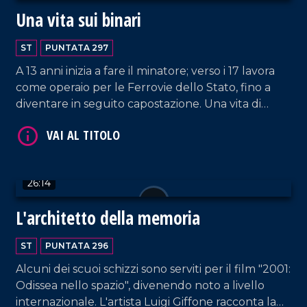
Una vita sui binari
ST
PUNTATA 297
VAI AL TITOLO
A 13 anni inizia a fare il minatore; verso i 17 lavora
come operaio per le Ferrovie dello Stato, fino a
diventare in seguito capostazione. Una vita di
sacrifici e dedizione, raccontata da Michele Vallone
che oggi, a cento anni, continua a vivere accanto
alla sua amata Adele.
26:14
L'architetto della memoria
VAI AL TITOLO
ST
PUNTATA 296
Alcuni dei scuoi schizzi sono serviti per il film "2001:
Odissea nello spazio", divenendo noto a livello
internazionale. L'artista Luigi Giffone racconta la