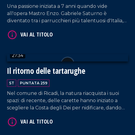
Una passione iniziata a 7 anni quando vide
all'opera Mastro Enzo. Gabriele Saturno è
diventato tra i parrucchieri più talentuosi d'Italia,
lavorando per numerosi eventi regionali e
nazionali e trasformando così la sua passione in
lavoro.
27:34
VAI AL TITOLO
Il ritorno delle tartarughe
ST
PUNTATA 259
Nel comune di Ricadi, la natura riacquista i suoi
spazi: di recente, delle carette hanno iniziato a
scegliere la Costa degli Dei per nidificare, dando
vita a degli straordinari esemplari di tartarughe
marine.
VAI AL TITOLO