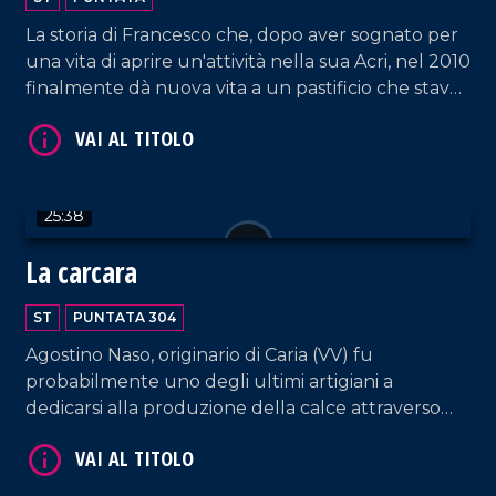
La storia di Francesco che, dopo aver sognato per
una vita di aprire un'attività nella sua Acri, nel 2010
finalmente dà nuova vita a un pastificio che stava
per chiudere, diventando punto di riferimento di
VAI AL TITOLO
ricerca, qualità e offerta di prodotti autentici
realizzati con le proprie mani.
25:38
La carcara
ST
PUNTATA 304
Agostino Naso, originario di Caria (VV) fu
VAI AL TITOLO
probabilmente uno degli ultimi artigiani a
dedicarsi alla produzione della calce attraverso
l'utilizzo della "carcara". La sua storia ci restituisce
un frammento di un passato fatto di saperi, fatica
e tradizioni, tramandati di generazione in