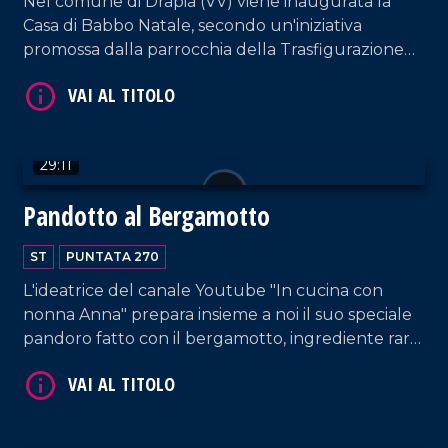
Nel comune di Drapia (VV) viene inaugurata la
VAI AL TITOLO
Casa di Babbo Natale, secondo un'iniziativa
promossa dalla parrocchia della Trasfigurazione
che intende ricordare come la magia del Natale
nasca sì dalle leggende estere ma soprattutto
dalla nascita di Gesù Bambino.
29:11
Pandotto al Bergamotto
VAI AL TITOLO
ST
PUNTATA 270
L'ideatrice del canale Youtube "In cucina con
nonna Anna" prepara insieme a noi il suo speciale
pandoro fatto con il bergamotto, ingrediente raro
da trovare nel Vibonese, ma ottenuto da Anna
Maria Loiacono grazie a un albero piantato 25 anni
fa dal fratello Domenico.