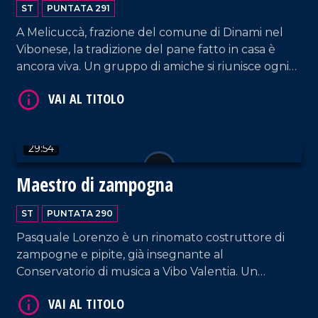
ST
PUNTATA 291
A Melicuccà, frazione del comune di Dinami nel
Vibonese, la tradizione del pane fatto in casa è
VAI AL TITOLO
ancora viva. Un gruppo di amiche si riunisce ogni
due settimane circa per preparare il pane con il
lievito madre, lo stesso utilizzato dalle loro nonne
e mamme, in quanto viene rigenerato
regolarmente ogni 15 giorni e trattato con la
29:54
stessa cura e affetto di un figlio.
Maestro di zampogna
ST
PUNTATA 290
VAI AL TITOLO
Pasquale Lorenzo è un rinomato costruttore di
zampogne e pipite, già insegnante al
Conservatorio di musica a Vibo Valentia. Un
incontro decisivo per lui fu quello con Ciccio
Crudo, un anziano zampognaro di Rombiolo, che