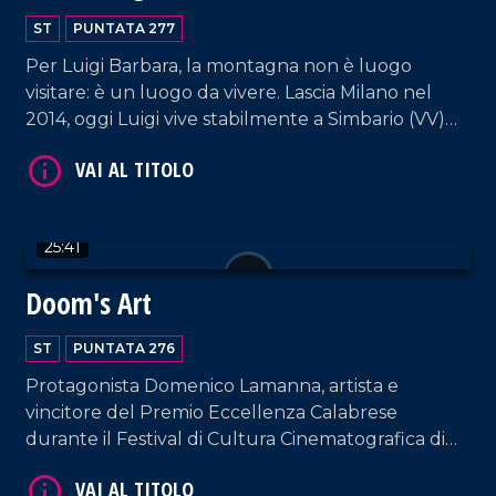
ST
PUNTATA 277
VAI AL TITOLO
Per Luigi Barbara, la montagna non è luogo
visitare: è un luogo da vivere. Lascia Milano nel
2014, oggi Luigi vive stabilmente a Simbario (VV)
coltivando la sua passione per la natura, da
esperto conoscitore dei lupi e del loro habitat.
25:41
Doom's Art
VAI AL TITOLO
ST
PUNTATA 276
Protagonista Domenico Lamanna, artista e
vincitore del Premio Eccellenza Calabrese
durante il Festival di Cultura Cinematografica di
Polistena.