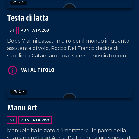
29:04
VAI AL TITOLO
Testa di latta
ST
PUNTATA 269
Dopo 7 anni passati in giro per il mondo in quanto
assistente di volo, Rocco Del Franco decide di
stabilirsi a Catanzaro dove viene conosciuto come
Testa di latta, un nome che evoca subito il
materiale principale impiegato per le sue opere
VAI AL TITOLO
artistiche: le lattine.
29:07
Manu Art
ST
PUNTATA 268
Manuele ha iniziato a "imbrattare" le pareti della
sua cameretta ad Anoia. Da lì non ha più smesso di