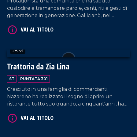
Protagonista una comunità che ha saputo
custodire e tramandare parole, canti, riti e gesti di
generazione in generazione. Gallicianò, nel
Reggino, rimane una delle ultime testimonianze
della cultura ellenofona, dove i cittadini ancora
VAI AL TITOLO
oggi parlano il greco di Calabria.
28:53
Trattoria da Zia Lina
ST
PUNTATA 301
Cresciuto in una famiglia di commercianti,
Nazareno ha realizzato il sogno di aprire un
VAI AL TITOLO
ristorante tutto suo quando, a cinquant'anni, ha
inaugurato la Trattoria da Zia Lina a Vibo Valentia,
dedicata alla sua amata mamma. Una bella
testimonianza di come la perseveranza ripaghi nel
tempo.