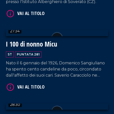
presso l'Istituto Alberghiero di Soverato (CZ).
VAI AL TITOLO
27:34
I 100 di nonno Micu
ST
PUNTATA 281
Nato il 6 gennaio del 1926, Domenico Sangiuliano
ha spento cento candeline da poco, circondato
VAI AL TITOLO
dall'affetto dei suoi cari. Saverio Caracciolo ne
ripercorre la vita in una nuova ed emozionante
puntata.
28:30