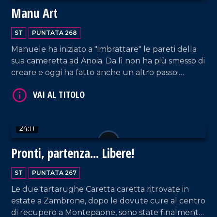
Manu Art
ST
PUNTATA 268
Manuele ha iniziato a "imbrattare" le pareti della
VAI AL TITOLO
sua cameretta ad Anoia. Da lì non ha più smesso di
creare e oggi ha fatto anche un altro passo:
scrivere il libro "Ti ricordi di me. Cosa cè prima della
vita".
24:11
Pronti, partenza... Libere!
VAI AL TITOLO
ST
PUNTATA 267
Le due tartarughe Caretta caretta ritrovate in
estate a Zambrone, dopo le dovute cure al centro
di recupero a Montepaone, sono state finalmente