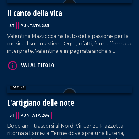
Il canto della vita
ST
PUNTATA 285
Valentina Mazzocca ha fatto della passione per la
musica il suo mestiere. Oggi, infatti, è un'affermata
interprete. Valentina è impegnata anche a
VAI AL TITOLO
formare le giovani voci, nei cui confronti riserva
non solo attenzioni tecniche ma anche umane.
30:10
L'artigiano delle note
ST
PUNTATA 284
VAI AL TITOLO
Dopo anni trascorsi al Nord, Vincenzo Piazzetta
ritorna a Lamezia Terme dove apre una liuteria,