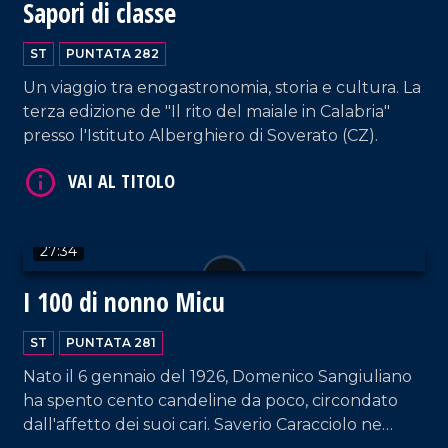
Sapori di classe
ST
PUNTATA 282
Un viaggio tra enogastronomia, storia e cultura. La
terza edizione de "Il rito del maiale in Calabria"
presso l'Istituto Alberghiero di Soverato (CZ).
VAI AL TITOLO
27:34
I 100 di nonno Micu
ST
PUNTATA 281
Nato il 6 gennaio del 1926, Domenico Sangiuliano
VAI AL TITOLO
ha spento cento candeline da poco, circondato
dall'affetto dei suoi cari. Saverio Caracciolo ne