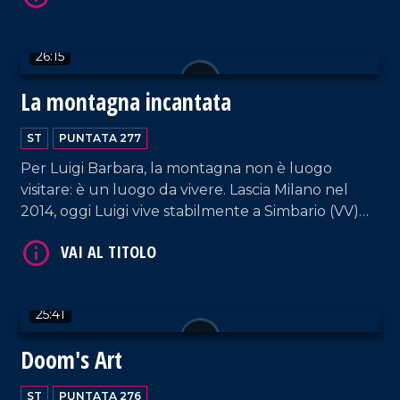
studenti affinché riconoscano il valore dell'arte e
della manualità.
26:15
La montagna incantata
VAI AL TITOLO
ST
PUNTATA 277
Per Luigi Barbara, la montagna non è luogo
visitare: è un luogo da vivere. Lascia Milano nel
2014, oggi Luigi vive stabilmente a Simbario (VV)
coltivando la sua passione per la natura, da
esperto conoscitore dei lupi e del loro habitat.
25:41
VAI AL TITOLO
Doom's Art
ST
PUNTATA 276