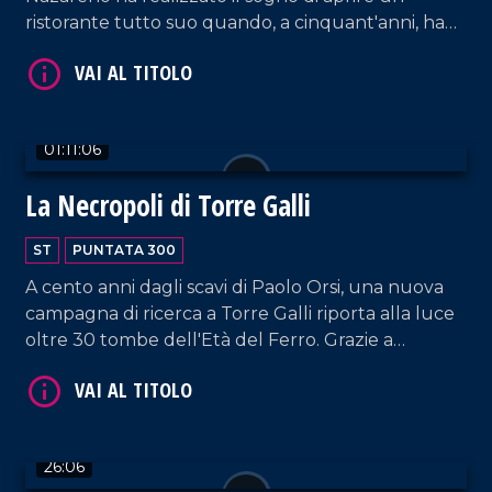
ristorante tutto suo quando, a cinquant'anni, ha
inaugurato la Trattoria da Zia Lina a Vibo Valentia,
dedicata alla sua amata mamma. Una bella
testimonianza di come la perseveranza ripaghi nel
tempo.
01:11:06
La Necropoli di Torre Galli
VAI AL TITOLO
ST
PUNTATA 300
A cento anni dagli scavi di Paolo Orsi, una nuova
campagna di ricerca a Torre Galli riporta alla luce
oltre 30 tombe dell'Età del Ferro. Grazie a
tecnologie moderne, emergono armi inedite e
preziosi dettagli che svelano la vita delle
popolazioni indigene prima dei Greci.
VAI AL TITOLO
26:06