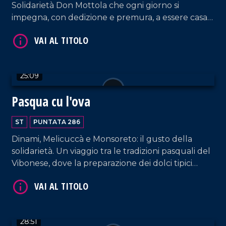
Solidarietà Don Mottola che ogni giorno si
impegna, con dedizione e premura, a essere casa
per ragazzi con disabilità. La struttura di Tropea,
voluta fortemente da un gruppo di mamme,
compirà il prossimo agosto 43 anni.
25:09
VAI AL TITOLO
Pasqua cu l'ova
ST
PUNTATA 286
Dinami, Melicuccà e Monsoreto: il gusto della
solidarietà. Un viaggio tra le tradizioni pasquali del
Vibonese, dove la preparazione dei dolci tipici
diventa un gesto corale di vicinanza per le zone
alluvionate della Sibaritide.
VAI AL TITOLO
28:51