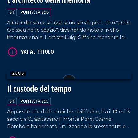
ST
PUNTATA 296
Alcuni dei scuoi schizzi sono serviti per il film "2001:
Odissea nello spazio", divenendo noto a livello
internazionale. L'artista Luigi Giffone racconta la
sua carriera, dagli anni trascorsi in Inghilterra al
rientro nella sua Tropea.
VAI AL TITOLO
26:06
Il custode del tempo
ST
PUNTATA 295
Appassionato delle antiche civiltà che, tra il IX e il X
secolo a.C., abitavano il Monte Poro, Cosmo
Rombolà ha ricreato, utilizzando la stessa terra e
VAI AL TITOLO
le antiche tecniche di lavorazione, tutti i vasi