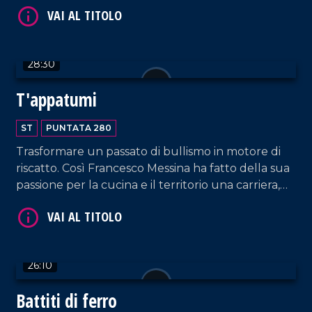
ripercorre la vita in una nuova ed emozionante
puntata.
28:30
T'appatumi
VAI AL TITOLO
ST
PUNTATA 280
Trasformare un passato di bullismo in motore di
riscatto. Così Francesco Messina ha fatto della sua
passione per la cucina e il territorio una carriera,
esportando il dialetto e le specialità calabresi fuori
dai confini regionali, grazie ai suoi contenuti social
e tv.
VAI AL TITOLO
26:10
Battiti di ferro