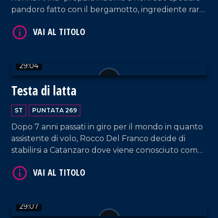
pandoro fatto con il bergamotto, ingrediente raro
da trovare nel Vibonese, ma ottenuto da Anna
Maria Loiacono grazie a un albero piantato 25 anni
fa dal fratello Domenico.
VAI AL TITOLO
29:04
Testa di latta
ST
PUNTATA 269
Dopo 7 anni passati in giro per il mondo in quanto
assistente di volo, Rocco Del Franco decide di
stabilirsi a Catanzaro dove viene conosciuto come
Testa di latta, un nome che evoca subito il
VAI AL TITOLO
materiale principale impiegato per le sue opere
artistiche: le lattine.
29:07