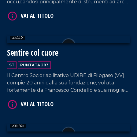
occupandosi principalmente di strumenti ad arco
e tamburi a cornice e concentrando la propria
ricerca sulla Lira calabrese.
26:33
Sentire col cuore
VAI AL TITOLO
ST
PUNTATA 283
Il Centro Socioriabilitativo UDIRE di Filogaso (VV)
compie 20 anni dalla sua fondazione, voluta
fortemente da Francesco Condello e sua moglie
Marianna, genitori di tre figli sordi.
VAI AL TITOLO
28:45