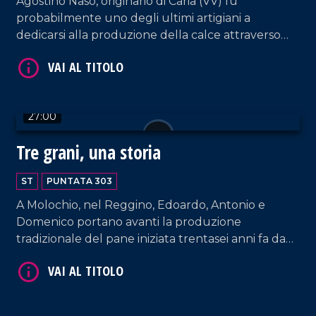
Agostino Naso, originario di Caria (VV) fu
probabilmente uno degli ultimi artigiani a
dedicarsi alla produzione della calce attraverso
l'utilizzo della "carcara". La sua storia ci restituisce
un frammento di un passato fatto di saperi, fatica
e tradizioni, tramandati di generazione in
generazione e profondamente legati alla storia e
27:00
all'identità del territorio.
Tre grani, una storia
VAI AL TITOLO
ST
PUNTATA 303
A Molochio, nel Reggino, Edoardo, Antonio e
Domenico portano avanti la produzione
tradizionale del pane iniziata trentasei anni fa da
nonna Rosa, il cui panificio offre una specialità
unica: il Pane dei Tre Grani, realizzato con tre
farine diverse.
VAI AL TITOLO