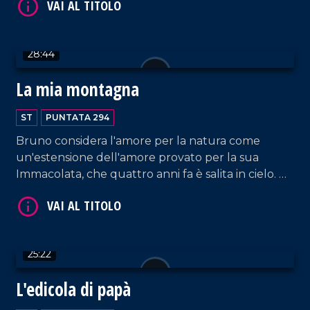
rinvenuti nelle tombe della necropoli scoperta
nel 1922 dallarcheologo Paolo Orsi, trasformando
la sua abitazione in un piccolo museo.
28:44
La mia montagna
ST
PUNTATA 294
VAI AL TITOLO
Bruno considera l'amore per la natura come
un'estensione dell'amore provato per la sua
Immacolata, che quattro anni fa è salita in cielo. Da
quel momento, Bruno vive da solo in campagna,
circondato dall'affetto dei suoi animali e
conducendo una vita molto semplice, nell'umiltà
delle attività campestri.
25:22
L'edicola di papà
VAI AL TITOLO