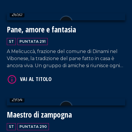
26:50
Pane, amore e fantasia
ST
PUNTATA 291
A Melicuccà, frazione del comune di Dinami nel
VAI AL TITOLO
Vibonese, la tradizione del pane fatto in casa è
ancora viva. Un gruppo di amiche si riunisce ogni
due settimane circa per preparare il pane con il
lievito madre, lo stesso utilizzato dalle loro nonne
e mamme, in quanto viene rigenerato
regolarmente ogni 15 giorni e trattato con la
29:54
stessa cura e affetto di un figlio.
Maestro di zampogna
VAI AL TITOLO
ST
PUNTATA 290