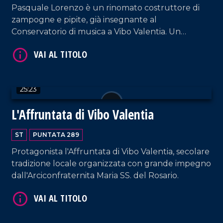
Pasquale Lorenzo è un rinomato costruttore di
zampogne e pipite, già insegnante al
Conservatorio di musica a Vibo Valentia. Un
incontro decisivo per lui fu quello con Ciccio
Crudo, un anziano zampognaro di Rombiolo, che
gli insegnò i segreti della costruzione della
zampogna.
VAI AL TITOLO
25:23
L'Affruntata di Vibo Valentia
ST
PUNTATA 289
Protagonista l'Affruntata di Vibo Valentia, secolare
tradizione locale organizzata con grande impegno
dall'Arciconfraternita Maria SS. del Rosario.
VAI AL TITOLO