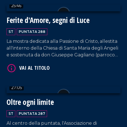
25:46
Ferite d'Amore, segni di Luce
ST
PUNTATA 288
La mostra dedicata alla Passione di Cristo, allestita
all'interno della Chiesa di Santa Maria degli Angeli
VAI AL TITOLO
e sostenuta da don Giuseppe Gagliano (parroco
della Chiesa di Santa Maria La Nova di Vibo
Valentia), secondo iniziativa del collezionista di
cartoline Antonio Manco.
27:05
Oltre ogni limite
VAI AL TITOLO
ST
PUNTATA 287
Al centro della puntata, l'Associazione di