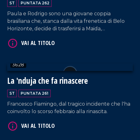
ST
PUNTATA 262
Paula e Rodrigo sono una giovane coppia
brasiliana che, stanca dalla vita frenetica di Belo
Horizonte, decide di trasferirsi a Maida,
VAI AL TITOLO
affascinante borgo calabrese divenuto per loro
casa. La tranquillità e l'accoglienza del posto
rispettano la loro idea di crescita dei loro tre
bambini (l'ultima in arrivo).
36:28
La 'nduja che fa rinascere
ST
PUNTATA 261
VAI AL TITOLO
Francesco Fiamingo, dal tragico incidente che l'ha
coinvolto lo scorso febbraio alla rinascita.