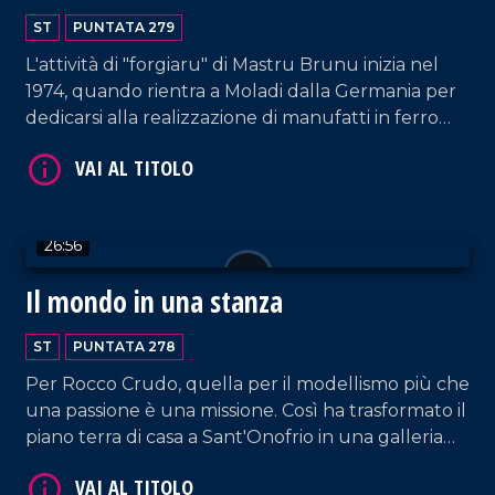
ST
PUNTATA 279
L'attività di "forgiaru" di Mastru Brunu inizia nel
1974, quando rientra a Moladi dalla Germania per
dedicarsi alla realizzazione di manufatti in ferro
battuto.
VAI AL TITOLO
26:56
Il mondo in una stanza
ST
PUNTATA 278
Per Rocco Crudo, quella per il modellismo più che
una passione è una missione. Così ha trasformato il
VAI AL TITOLO
piano terra di casa a Sant'Onofrio in una galleria
rinominata "Roccudriana", in cui conserva le sue
opere con lo scopo di farle visitare ai giovani