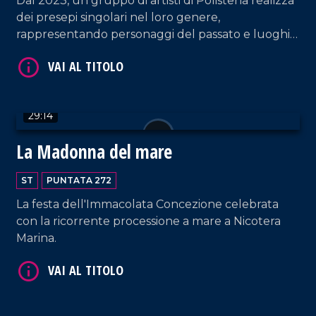
Dal 2023, un gruppo di artisti di Polistena realizza
dei presepi singolari nel loro genere,
rappresentando personaggi del passato e luoghi
simbolo del comune reggino.
VAI AL TITOLO
29:14
La Madonna del mare
ST
PUNTATA 272
La festa dell'Immacolata Concezione celebrata
con la ricorrente processione a mare a Nicotera
Marina.
VAI AL TITOLO