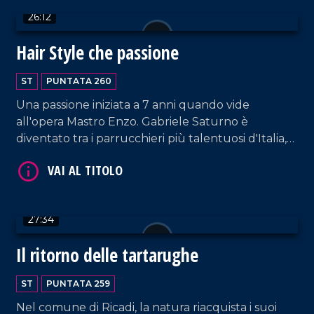
26:12
Hair Style che passione
VAI AL TITOLO
ST
PUNTATA 260
Una passione iniziata a 7 anni quando vide
all'opera Mastro Enzo. Gabriele Saturno è
diventato tra i parrucchieri più talentuosi d'Italia,
lavorando per numerosi eventi regionali e
nazionali e trasformando così la sua passione in
lavoro.
27:34
VAI AL TITOLO
Il ritorno delle tartarughe
ST
PUNTATA 259
Nel comune di Ricadi, la natura riacquista i suoi