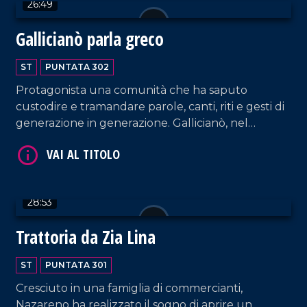
26:49
Gallicianò parla greco
ST
PUNTATA 302
Protagonista una comunità che ha saputo
custodire e tramandare parole, canti, riti e gesti di
generazione in generazione. Gallicianò, nel
Reggino, rimane una delle ultime testimonianze
VAI AL TITOLO
della cultura ellenofona, dove i cittadini ancora
oggi parlano il greco di Calabria.
28:53
Trattoria da Zia Lina
ST
PUNTATA 301
Cresciuto in una famiglia di commercianti,
VAI AL TITOLO
Nazareno ha realizzato il sogno di aprire un