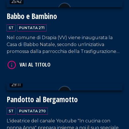
25:42
Babbo e Bambino
ST
PUNTATA 271
VAI AL TITOLO
Nel comune di Drapia (VV) viene inaugurata la
Casa di Babbo Natale, secondo un'iniziativa
promossa dalla parrocchia della Trasfigurazione
che intende ricordare come la magia del Natale
nasca sì dalle leggende estere ma soprattutto
dalla nascita di Gesù Bambino.
29:11
Pandotto al Bergamotto
VAI AL TITOLO
ST
PUNTATA 270
L'ideatrice del canale Youtube "In cucina con
nonna Anna" prepara insieme a noi il suo speciale