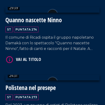
29:39
Quanno nascette Ninno
ST
PUNTATA 274
VAI AL TITOLO
Il comune di Ricadi ospita il gruppo napoletano
Damakà con lo spettacolo "Quanno nascette
Ninno", fatto di canti e racconti per il Natale. A
Ciaramiti viene inaugurato il primo presepe
vivente.
24:31
Polistena nel presepe
VAI AL TITOLO
ST
PUNTATA 273