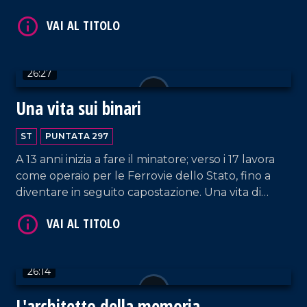
questa puntata vi portiamo dietro le quinte del
loro recente e suggestivo spettacolo teatrale "La
Giostra dei Tarocchi", un viaggio interiore tra
simbolismo e forti emozioni.
26:27
Una vita sui binari
VAI AL TITOLO
ST
PUNTATA 297
A 13 anni inizia a fare il minatore; verso i 17 lavora
come operaio per le Ferrovie dello Stato, fino a
diventare in seguito capostazione. Una vita di
sacrifici e dedizione, raccontata da Michele Vallone
che oggi, a cento anni, continua a vivere accanto
alla sua amata Adele.
26:14
VAI AL TITOLO
L'architetto della memoria