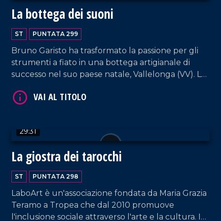
La bottega dei suoni
ST
PUNTATA 299
Bruno Garisto ha trasformato la passione per gli
strumenti a fiato in una bottega artigianale di
successo nel suo paese natale, Vallelonga (VV). La
sua storia è la prova di come determinazione e
VAI AL TITOLO
amore per il territorio permettano di costruire il
proprio futuro senza dover emigrare.
29:31
La giostra dei tarocchi
ST
PUNTATA 298
LaboArt è un'associazione fondata da Maria Grazia
Teramo a Tropea che dal 2010 promuove
VAI AL TITOLO
l'inclusione sociale attraverso l'arte e la cultura. In