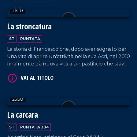
26:10
La stroncatura
ST
PUNTATA
La storia di Francesco che, dopo aver sognato per
una vita di aprire un'attività nella sua Acri, nel 2010
finalmente dà nuova vita a un pastificio che stava
VAI AL TITOLO
per chiudere, diventando punto di riferimento di
ricerca, qualità e offerta di prodotti autentici
realizzati con le proprie mani.
25:38
La carcara
ST
PUNTATA 304
VAI AL TITOLO