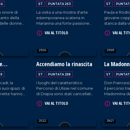
64
ST
PUNTATA 263
ST
PUNTAT
n onore di
La visita a una mostra d'arte
Paula e Rodr
Santo della
estemporanea scatena in
giovane coppi
 delle donne
Marianna una forte passione
stanca dalla v
 mamme e dei
nei confronti dell'arte che
Belo Horizont
VAI AL TITOLO
VAI AL TI
dagli anni '90 coltiva
trasferirsi a 
attivamente sperimentando
borgo calabr
con tecniche e materiali di
loro casa. La t
29:34
29:59
ogni tipo.
l'accoglienza
rispettano la 
crescita dei l
le
Accendiamo la rinascita
La Madonn
(l'ultima in arr
59
ST
PUNTATA 258
ST
PUNTAT
adi, la
I luoghi del caratteristico
Don Francesco 
 suoi spazi: di
Percorso di Ulisse nel comune
il percorso tr
arette hanno
di Drapia sono stati cancellati
Madonnina de
re la Costa
da un tragico incendio. Per
Maria di Ricad
VAI AL TITOLO
VAI AL TI
ificare, dando
denunciare l'accaduto e
anni '70.
rdinari
restituire dignità al territorio,
tarughe
un gruppo di giovani - insieme
25:22
28:21
a istituzioni e associazioni
locali - ha organizzato una