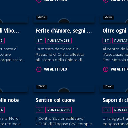
o. Da quel
della città, gestita dalla figlia
attraverso l'e
vive da solo
Lina sia come servizio offerto
racconto di N
rcondato
alla comunità sia per
25:46
27:05
uoi animali e
preservare la memoria e
vita molto
l'impegno di Giuseppe.
iltà delle
di Vibo
Ferite d'Amore, segni di
Oltre ogni 
.
Luce
89
ST
PUNTATA 288
ST
PUNTAT
runtata di
La mostra dedicata alla
Al centro dell
colare
Passione di Cristo, allestita
l'Associazione
e organizzata
all'interno della Chiesa di
Don Mottola 
egno
Santa Maria degli Angeli e
si impegna, c
VAI AL TITOLO
VAI AL TI
rnita Maria SS.
sostenuta da don Giuseppe
premura, a es
Gagliano (parroco della
ragazzi con di
Chiesa di Santa Maria La Nova
struttura di T
26:33
28:45
di Vibo Valentia), secondo
fortemente d
iniziativa del collezionista di
mamme, compi
cartoline Antonio Manco.
agosto 43 ann
elle note
Sentire col cuore
Sapori di c
84
ST
PUNTATA 283
ST
PUNTAT
si al Nord,
Il Centro Socioriabilitativo
Un viaggio tr
ta ritorna a
UDIRE di Filogaso (VV) compie
enogastronomi