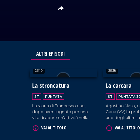
ALTRI EPISODI
26:10
25:38
La stroncatura
La carcara
ST
PUNTATA
ST
PUNTATA 3
La storia di Francesco che,
Agostino Naso, or
dopo aver sognato per una
Caria (VV) fu pr
vita di aprire un'attività nella
uno degli ultimi a
sua Acri, nel 2010 finalmente
dedicarsi alla p
VAI AL TITOLO
VAI AL TITOLO
dà nuova vita a un pastificio
della calce attrav
che stava per chiudere,
della "carcara". L