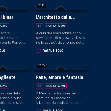
onianze della
Valentia, dedicata alla sua
26:14
fona, dove i
amata mamma. Una bella
ra oggi parlano il
testimonianza di come la
bria.
perseveranza ripaghi nel
i binari
L'architetto della
tempo.
memoria
A 297
ST
PUNTATA 296
 a fare il
Alcuni dei scuoi schizzi sono
o i 17 lavora
serviti per il film "2001: Odissea
 per le Ferrovie
nello spazio", divenendo noto
ino a diventare in
a livello internazionale.
TOLO
VAI AL TITOLO
stazione. Una
L'artista Luigi Giffone racconta
ci e dedizione,
la sua carriera, dagli anni
 Michele Vallone
trascorsi in Inghilterra al rientro
26:50
ento anni,
nella sua Tropea.
vere accanto alla
ele.
agliente
Pane, amore e fantasia
A 292
ST
PUNTATA 291
a storia della
A Melicuccà, frazione del
istina di Vibo
comune di Dinami nel
affonda le sue
Vibonese, la tradizione del
imo Novecento,
pane fatto in casa è ancora
TOLO
VAI AL TITOLO