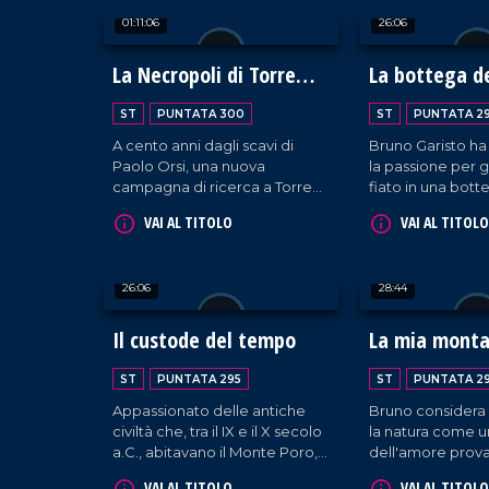
diventando punto di
restituisce un f
01:11:06
26:06
riferimento di ricerca, qualità
passato fatto di s
e offerta di prodotti autentici
tradizioni, traman
realizzati con le proprie mani.
generazione in 
La Necropoli di Torre
La bottega de
profondamente le
Galli
storia e all'identi
ST
PUNTATA 300
ST
PUNTATA 2
territorio.
A cento anni dagli scavi di
Bruno Garisto ha
Paolo Orsi, una nuova
la passione per g
campagna di ricerca a Torre
fiato in una bott
Galli riporta alla luce oltre 30
artigianale di su
VAI AL TITOLO
VAI AL TITOLO
tombe dell'Età del Ferro.
paese natale, Val
Grazie a tecnologie moderne,
La sua storia è la
emergono armi inedite e
come determina
26:06
28:44
preziosi dettagli che svelano
amore per il terri
la vita delle popolazioni
permettano di cos
indigene prima dei Greci.
proprio futuro s
Il custode del tempo
La mia mont
emigrare.
ST
PUNTATA 295
ST
PUNTATA 2
Appassionato delle antiche
Bruno considera
civiltà che, tra il IX e il X secolo
la natura come u
a.C., abitavano il Monte Poro,
dell'amore prova
Cosmo Rombolà ha ricreato,
Immacolata, che 
VAI AL TITOLO
VAI AL TITOLO