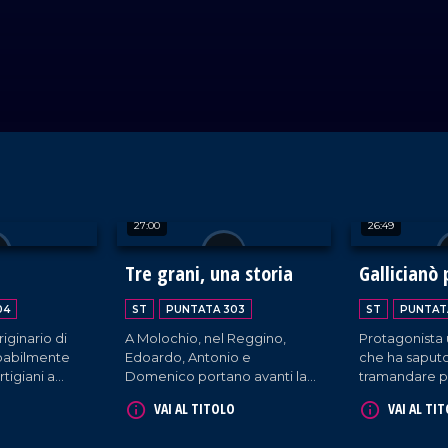
27:00
26:49
Tre grani, una storia
Gallicianò 
04
ST
PUNTATA 303
ST
PUNTAT
iginario di
A Molochio, nel Reggino,
Protagonista
obabilmente
Edoardo, Antonio e
che ha saputo
rtigiani a
Domenico portano avanti la
tramandare par
roduzione
produzione tradizionale del
gesti di gene
VAI AL TITOLO
VAI AL TI
erso l'utilizzo
pane iniziata trentasei anni fa
generazione. 
a sua storia ci
da nonna Rosa, il cui panificio
Reggino, rim