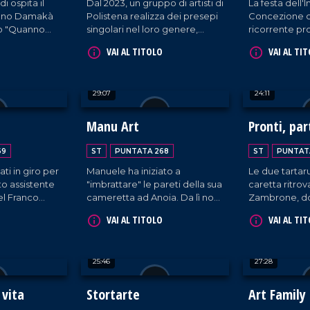
i ospita il
Dal 2023, un gruppo di artisti di
La festa dell
ano Damakà
Polistena realizza dei presepi
Concezione c
lo "Quanno
singolari nel loro genere,
ricorrente pr
fatto di canti
rappresentando personaggi
mare a Nicote
VAI AL TITOLO
VAI AL TI
Natale. A
del passato e luoghi simbolo
naugurato il
del comune reggino.
ivente.
29:07
24:11
a
Manu Art
Pronti, par
Libere!
69
ST
PUNTATA 268
ST
PUNTAT
ti in giro per
Manuele ha iniziato a
Le due tarta
to assistente
"imbrattare" le pareti della sua
caretta ritrov
el Franco
cameretta ad Anoia. Da lì non
Zambrone, do
rsi a Catanzaro
ha più smesso di creare e oggi
cure al centr
VAI AL TITOLO
VAI AL TI
sciuto come
ha fatto anche un altro passo:
Montepaone, 
n nome che
scrivere il libro "Ti ricordi di
finalmente li
ateriale
me. Cosa cè prima della vita".
acque di Rica
25:46
27:28
gato per le
he: le lattine.
 vita
Stortarte
Art Family