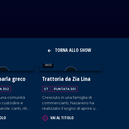
TORNA ALLO SHOW
28:53
parla greco
Trattoria da Zia Lina
A 302
ST
PUNTATA 301
 una comunità
Cresciuto in una famiglia di
 custodire e
commercianti, Nazareno ha
ole, canti, riti e
realizzato il sogno di aprire un
razione in
ristorante tutto suo quando, a
TOLO
VAI AL TITOLO
Gallicianò, nel
cinquant'anni, ha inaugurato la
ane una delle
Trattoria da Zia Lina a Vibo