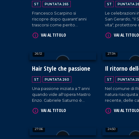
ST
PUNTATA 265
ST
PUNTATA 2
Francesco Scarpino si
Le celebrazioni i
riscopre dopo quarant'anni
San Gerardo, "il 
trascorsi come perito
vita", protettore
elettronico. La sua nuova
in attesa, delle
VAI AL TITOLO
VAI AL TITOLO
vocazione? L'artigianato del
bambini.
legno.
26:12
27:34
Hair Style che passione
Il ritorno del
tartarughe
ST
PUNTATA 260
ST
PUNTATA 2
Una passione iniziata a 7 anni
Nel comune di Ric
quando vide all'opera Mastro
natura riacquista i
Enzo. Gabriele Saturno è
recente, delle c
diventato tra i parrucchieri più
iniziato a sceglie
VAI AL TITOLO
VAI AL TITOLO
talentuosi d'Italia, lavorando
degli Dei per nid
per numerosi eventi regionali
vita a degli strao
e nazionali e trasformando
esemplari di tar
27:06
24:50
così la sua passione in lavoro.
marine.