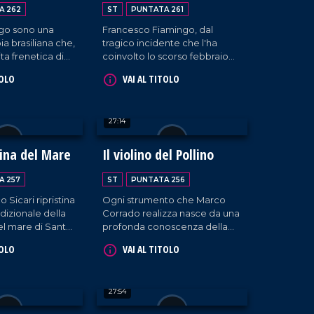
rinascere
A 262
ST
PUNTATA 261
igo sono una
Francesco Fiamingo, dal
a brasiliana che,
tragico incidente che l'ha
ita frenetica di
coinvolto lo scorso febbraio
e, decide di
alla rinascita.
TOLO
VAI AL TITOLO
Maida, affascinante
ese divenuto per
ranquillità e
27:14
 del posto
loro idea di
oro tre bambini
ina del Mare
Il violino del Pollino
ivo).
A 257
ST
PUNTATA 256
Sicari ripristina
Ogni strumento che Marco
adizionale della
Corrado realizza nasce da una
l mare di Santa
profonda conoscenza della
i, in disuso dagli
liuteria, costruita passo passo
TOLO
VAI AL TITOLO
da quando era piccolo. Oggi
lavora nel suo laboratorio
artigianale di Montegiordano
27:54
Marina, fianco a fianco con
papà Vincenzo.