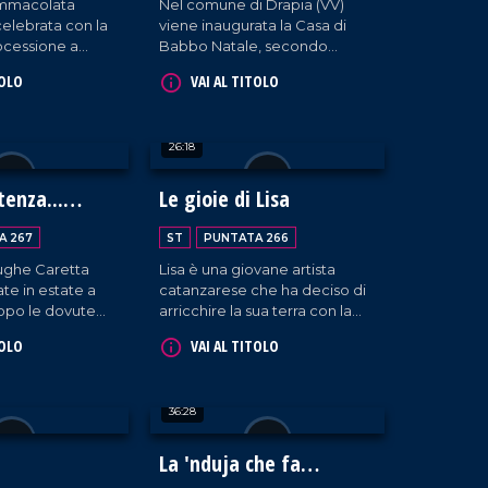
'Immacolata
Nel comune di Drapia (VV)
elebrata con la
viene inaugurata la Casa di
ocessione a
Babbo Natale, secondo
ra Marina.
un'iniziativa promossa dalla
TOLO
VAI AL TITOLO
parrocchia della
Trasfigurazione che intende
ricordare come la magia del
26:18
Natale nasca sì dalle
leggende estere ma
soprattutto dalla nascita di
tenza...
Le gioie di Lisa
Gesù Bambino.
A 267
ST
PUNTATA 266
rughe Caretta
Lisa è una giovane artista
ate in estate a
catanzarese che ha deciso di
po le dovute
arricchire la sua terra con la
o di recupero a
propria arte meravigliosa.
TOLO
VAI AL TITOLO
sono state
berate nelle
di.
36:28
La 'nduja che fa