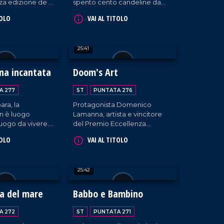
rza edizione de "Il
spento cento candeline da
e in Calabria"
poco, circondato dall'affetto
TOLO
VAI AL TITOLO
uto Alberghiero di
dei suoi cari. Saverio
.
Caracciolo ne ripercorre la
vita in una nuova ed
25:41
emozionante puntata.
na incantata
Doom's Art
A 277
ST
PUNTATA 276
ara, la
Protagonista Domenico
n è luogo
Lamanna, artista e vincitore
 luogo da vivere.
del Premio Eccellenza
nel 2014, oggi
Calabrese durante il Festival di
TOLO
VAI AL TITOLO
bilmente a
Cultura Cinematografica di
 coltivando la
Polistena.
per la natura, da
25:42
citore dei lupi e
at.
a del mare
Babbo e Bambino
A 272
ST
PUNTATA 271