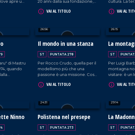
ove apre una
20 anni dalla sua fondazione,
cultura. La te
dosi
voluta fortemente da
rito del maial
VAI AL TITOLO
VAI AL TI
i strumenti
Francesco Condello e sua
presso l'Istit
i a cornice e
moglie Marianna, genitori di
Soverato (CZ)
propria
tre figli sordi.
26:56
26:15
 calabrese.
ro
Il mondo in una stanza
La montag
79
ST
PUNTATA 278
ST
PUNTAT
iaru" di Mastru
Per Rocco Crudo, quella per il
Per Luigi Barb
1974, quando
modellismo più che una
montagna no
alla
passione è una missione. Così
visitare: è un
icarsi alla
ha trasformato il piano terra di
Lascia Milano 
VAI AL TITOLO
VAI AL TI
manufatti in
casa a Sant'Onofrio in una
Luigi vive sta
galleria rinominata
Simbario (VV)
"Roccudriana", in cui conserva
sua passione 
24:31
29:14
le sue opere con lo scopo di
esperto conos
farle visitare ai giovani studenti
del loro habit
affinché riconoscano il valore
tte Ninno
Polistena nel presepe
La Madonn
dell'arte e della manualità.
74
ST
PUNTATA 273
ST
PUNTAT