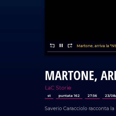
MARTONE, AR
LaC Storie
st
puntata 162
27:56
23/08
Saverio Caracciolo racconta la