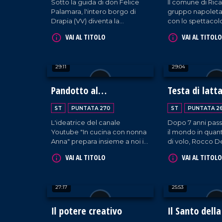
Sotto la guida di don Felice
Il comune di Ricad
Palamara, l'intero borgo di
gruppo napolet
Drapia (VV) diventa la
con lo spettaco
scenografia di un grande
nascette Ninno", 
VAI AL TITOLO
VAI AL TITOLO
presepe vivente.
e racconti per il 
Ciaramiti viene i
primo presepe v
29:11
29:04
Pandotto al
Testa di latt
Bergamotto
ST
PUNTATA 270
ST
PUNTATA 2
L'ideatrice del canale
Dopo 7 anni passa
Youtube "In cucina con nonna
il mondo in quan
Anna" prepara insieme a noi il
di volo, Rocco D
suo speciale pandoro fatto
decide di stabili
VAI AL TITOLO
VAI AL TITOLO
con il bergamotto,
dove viene cono
ingrediente raro da trovare
Testa di latta, u
nel Vibonese, ma ottenuto da
evoca subito il m
27:17
25:53
Anna Maria Loiacono grazie a
principale impie
un albero piantato 25 anni fa
sue opere artistic
dal fratello Domenico.
Il potere creativo
Il Santo della