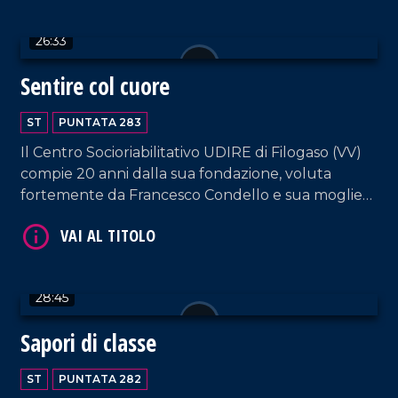
26:33
Sentire col cuore
VAI AL TITOLO
ST
PUNTATA 283
Il Centro Socioriabilitativo UDIRE di Filogaso (VV)
compie 20 anni dalla sua fondazione, voluta
fortemente da Francesco Condello e sua moglie
Marianna, genitori di tre figli sordi.
VAI AL TITOLO
28:45
Sapori di classe
ST
PUNTATA 282