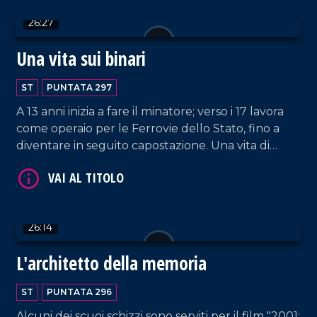
simbolismo e forti emozioni.
26:27
Una vita sui binari
ST
PUNTATA 297
VAI AL TITOLO
A 13 anni inizia a fare il minatore; verso i 17 lavora
come operaio per le Ferrovie dello Stato, fino a
diventare in seguito capostazione. Una vita di
sacrifici e dedizione, raccontata da Michele Vallone
che oggi, a cento anni, continua a vivere accanto
alla sua amata Adele.
26:14
VAI AL TITOLO
L'architetto della memoria
ST
PUNTATA 296
Alcuni dei scuoi schizzi sono serviti per il film "2001: