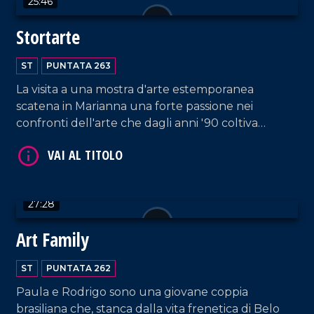
25:46
VAI AL TITOLO
Stortarte
ST
PUNTATA 263
La visita a una mostra d'arte estemporanea
scatena in Marianna una forte passione nei
confronti dell'arte che dagli anni '90 coltiva
attivamente sperimentando con tecniche e
materiali di ogni tipo.
VAI AL TITOLO
27:28
Art Family
ST
PUNTATA 262
Paula e Rodrigo sono una giovane coppia
brasiliana che, stanca dalla vita frenetica di Belo