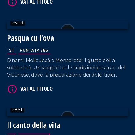
voluta fortemente da un gruppo di mamme,
compirà il prossimo agosto 43 anni.
25:09
VAI AL TITOLO
Pasqua cu l'ova
ST
PUNTATA 286
Dinami, Melicuccà e Monsoreto: il gusto della
solidarietà. Un viaggio tra le tradizioni pasquali del
Vibonese, dove la preparazione dei dolci tipici
diventa un gesto corale di vicinanza per le zone
alluvionate della Sibaritide.
VAI AL TITOLO
28:51
Il canto della vita