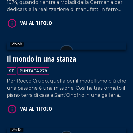
1974, quando rientra a Moladi dalla Germania per
dedicarsi alla realizzazione di manufatti in ferro
battuto.
VAI AL TITOLO
26:56
Il mondo in una stanza
ST
PUNTATA 278
Per Rocco Crudo, quella per il modellismo più che
una passione è una missione. Così ha trasformato il
VAI AL TITOLO
piano terra di casa a Sant'Onofrio in una galleria
rinominata "Roccudriana", in cui conserva le sue
opere con lo scopo di farle visitare ai giovani
studenti affinché riconoscano il valore dell'arte e
della manualità.
26:15