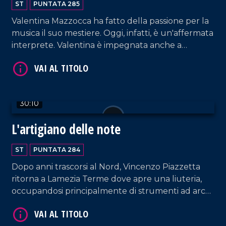
ST
PUNTATA 285
Valentina Mazzocca ha fatto della passione per la
musica il suo mestiere. Oggi, infatti, è un'affermata
interprete. Valentina è impegnata anche a
VAI AL TITOLO
formare le giovani voci, nei cui confronti riserva
non solo attenzioni tecniche ma anche umane.
30:10
L'artigiano delle note
ST
PUNTATA 284
Dopo anni trascorsi al Nord, Vincenzo Piazzetta
VAI AL TITOLO
ritorna a Lamezia Terme dove apre una liuteria,
occupandosi principalmente di strumenti ad arco
e tamburi a cornice e concentrando la propria
ricerca sulla Lira calabrese.