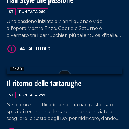
VAI AL TITOLO
ST
PUNTATA 260
Una passione iniziata a 7 anni quando vide
all'opera Mastro Enzo. Gabriele Saturno è
diventato tra i parrucchieri più talentuosi d'Italia,
lavorando per numerosi eventi regionali e
nazionali e trasformando così la sua passione in
lavoro.
27:34
VAI AL TITOLO
Il ritorno delle tartarughe
ST
PUNTATA 259
Nel comune di Ricadi, la natura riacquista i suoi
spazi: di recente, delle carette hanno iniziato a
scegliere la Costa degli Dei per nidificare, dando
vita a degli straordinari esemplari di tartarughe