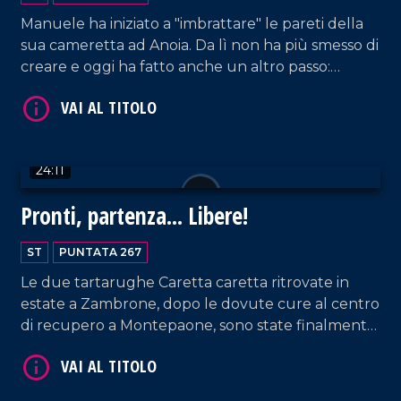
Manuele ha iniziato a "imbrattare" le pareti della
sua cameretta ad Anoia. Da lì non ha più smesso di
VAI AL TITOLO
creare e oggi ha fatto anche un altro passo:
scrivere il libro "Ti ricordi di me. Cosa cè prima della
vita".
24:11
Pronti, partenza... Libere!
VAI AL TITOLO
ST
PUNTATA 267
Le due tartarughe Caretta caretta ritrovate in
estate a Zambrone, dopo le dovute cure al centro
di recupero a Montepaone, sono state finalmente
liberate nelle acque di Ricadi.