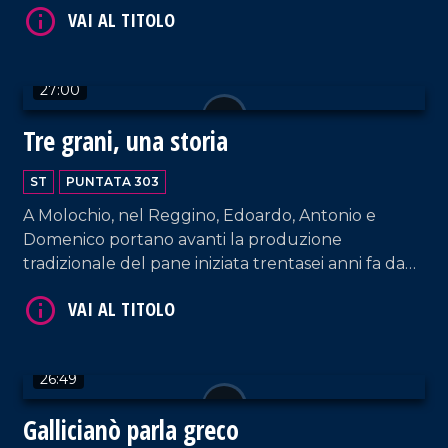
un frammento di un passato fatto di saperi, fatica
e tradizioni, tramandati di generazione in
generazione e profondamente legati alla storia e
27:00
all'identità del territorio.
Tre grani, una storia
VAI AL TITOLO
ST
PUNTATA 303
A Molochio, nel Reggino, Edoardo, Antonio e
Domenico portano avanti la produzione
tradizionale del pane iniziata trentasei anni fa da
nonna Rosa, il cui panificio offre una specialità
unica: il Pane dei Tre Grani, realizzato con tre
farine diverse.
VAI AL TITOLO
26:49
Gallicianò parla greco