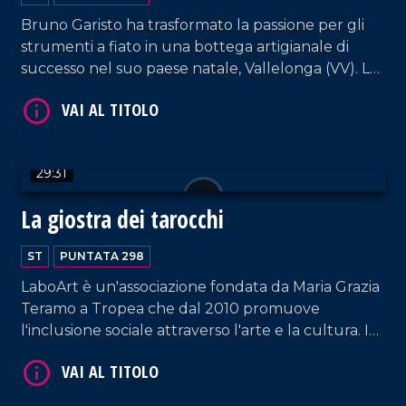
Bruno Garisto ha trasformato la passione per gli
strumenti a fiato in una bottega artigianale di
successo nel suo paese natale, Vallelonga (VV). La
sua storia è la prova di come determinazione e
amore per il territorio permettano di costruire il
VAI AL TITOLO
proprio futuro senza dover emigrare.
29:31
La giostra dei tarocchi
ST
PUNTATA 298
LaboArt è un'associazione fondata da Maria Grazia
Teramo a Tropea che dal 2010 promuove
VAI AL TITOLO
l'inclusione sociale attraverso l'arte e la cultura. In
questa puntata vi portiamo dietro le quinte del
loro recente e suggestivo spettacolo teatrale "La
Giostra dei Tarocchi", un viaggio interiore tra