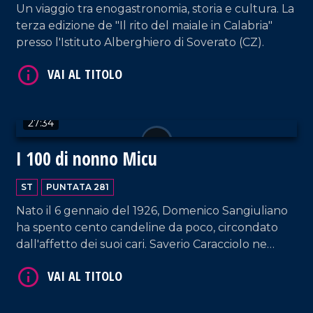
Un viaggio tra enogastronomia, storia e cultura. La
terza edizione de "Il rito del maiale in Calabria"
presso l'Istituto Alberghiero di Soverato (CZ).
VAI AL TITOLO
27:34
I 100 di nonno Micu
ST
PUNTATA 281
Nato il 6 gennaio del 1926, Domenico Sangiuliano
VAI AL TITOLO
ha spento cento candeline da poco, circondato
dall'affetto dei suoi cari. Saverio Caracciolo ne
ripercorre la vita in una nuova ed emozionante
puntata.