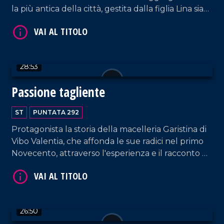
la più antica della città, gestita dalla figlia Lina sia
come servizio offerto alla comunità sia per
preservare la memoria e l'impegno di Giuseppe.
VAI AL TITOLO
28:53
Passione tagliente
ST
PUNTATA 292
Protagonista la storia della macelleria Garistina di
Vibo Valentia, che affonda le sue radici nel primo
Novecento, attraverso l'esperienza e il racconto di
Nunzio Garistina.
VAI AL TITOLO
26:50