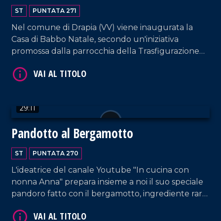
ST
PUNTATA 271
Nel comune di Drapia (VV) viene inaugurata la
VAI AL TITOLO
Casa di Babbo Natale, secondo un'iniziativa
promossa dalla parrocchia della Trasfigurazione
che intende ricordare come la magia del Natale
nasca sì dalle leggende estere ma soprattutto
dalla nascita di Gesù Bambino.
29:11
Pandotto al Bergamotto
VAI AL TITOLO
ST
PUNTATA 270
L'ideatrice del canale Youtube "In cucina con
nonna Anna" prepara insieme a noi il suo speciale
pandoro fatto con il bergamotto, ingrediente raro
da trovare nel Vibonese, ma ottenuto da Anna
Maria Loiacono grazie a un albero piantato 25 anni