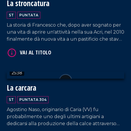
La stroncatura
ST
PUNTATA
La storia di Francesco che, dopo aver sognato per
una vita di aprire un'attività nella sua Acri, nel 2010
finalmente dà nuova vita a un pastificio che stava
VAI AL TITOLO
per chiudere, diventando punto di riferimento di
ricerca, qualità e offerta di prodotti autentici
realizzati con le proprie mani.
25:38
La carcara
ST
PUNTATA 304
Agostino Naso, originario di Caria (VV) fu
VAI AL TITOLO
probabilmente uno degli ultimi artigiani a
dedicarsi alla produzione della calce attraverso
l'utilizzo della "carcara". La sua storia ci restituisce