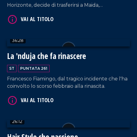
Horizonte, decide di trasferirsi a Maida,
VAI AL TITOLO
affascinante borgo calabrese divenuto per loro
casa. La tranquillità e l'accoglienza del posto
rispettano la loro idea di crescita dei loro tre
bambini (l'ultima in arrivo).
36:28
La 'nduja che fa rinascere
ST
PUNTATA 261
Francesco Fiamingo, dal tragico incidente che l'ha
VAI AL TITOLO
coinvolto lo scorso febbraio alla rinascita.
26:12
Hair Style che passione