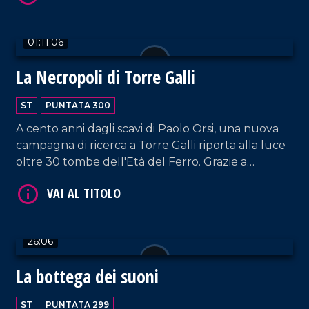
testimonianza di come la perseveranza ripaghi nel
tempo.
01:11:06
La Necropoli di Torre Galli
VAI AL TITOLO
ST
PUNTATA 300
A cento anni dagli scavi di Paolo Orsi, una nuova
campagna di ricerca a Torre Galli riporta alla luce
oltre 30 tombe dell'Età del Ferro. Grazie a
tecnologie moderne, emergono armi inedite e
preziosi dettagli che svelano la vita delle
popolazioni indigene prima dei Greci.
26:06
VAI AL TITOLO
La bottega dei suoni
ST
PUNTATA 299