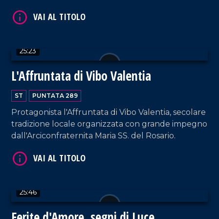
incontro decisivo per lui fu quello con Ciccio
Crudo, un anziano zampognaro di Rombiolo, che
gli insegnò i segreti della costruzione della
zampogna.
25:23
VAI AL TITOLO
L'Affruntata di Vibo Valentia
ST
PUNTATA 289
Protagonista l'Affruntata di Vibo Valentia, secolare
tradizione locale organizzata con grande impegno
dall'Arciconfraternita Maria SS. del Rosario.
VAI AL TITOLO
25:46
Ferite d'Amore, segni di Luce