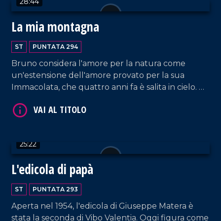
28:44
La mia montagna
ST
PUNTATA 294
Bruno considera l'amore per la natura come
VAI AL TITOLO
un'estensione dell'amore provato per la sua
Immacolata, che quattro anni fa è salita in cielo. Da
quel momento, Bruno vive da solo in campagna,
circondato dall'affetto dei suoi animali e
conducendo una vita molto semplice, nell'umiltà
delle attività campestri.
25:22
L'edicola di papà
VAI AL TITOLO
ST
PUNTATA 293
Aperta nel 1954, l'edicola di Giuseppe Matera è
stata la seconda di Vibo Valentia. Oggi figura come