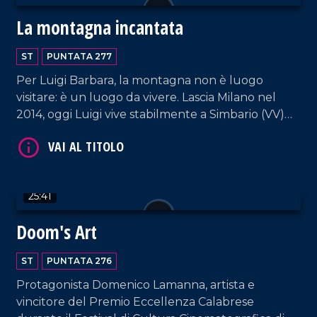
La montagna incantata
ST
PUNTATA 277
VAI AL TITOLO
Per Luigi Barbara, la montagna non è luogo
visitare: è un luogo da vivere. Lascia Milano nel
2014, oggi Luigi vive stabilmente a Simbario (VV)
coltivando la sua passione per la natura, da
esperto conoscitore dei lupi e del loro habitat.
25:41
VAI AL TITOLO
Doom's Art
ST
PUNTATA 276
Protagonista Domenico Lamanna, artista e
vincitore del Premio Eccellenza Calabrese