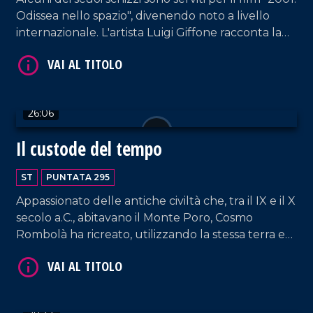
Odissea nello spazio", divenendo noto a livello
internazionale. L'artista Luigi Giffone racconta la
sua carriera, dagli anni trascorsi in Inghilterra al
rientro nella sua Tropea.
VAI AL TITOLO
26:06
Il custode del tempo
ST
PUNTATA 295
Appassionato delle antiche civiltà che, tra il IX e il X
secolo a.C., abitavano il Monte Poro, Cosmo
Rombolà ha ricreato, utilizzando la stessa terra e
VAI AL TITOLO
le antiche tecniche di lavorazione, tutti i vasi
rinvenuti nelle tombe della necropoli scoperta
nel 1922 dallarcheologo Paolo Orsi, trasformando
la sua abitazione in un piccolo museo.