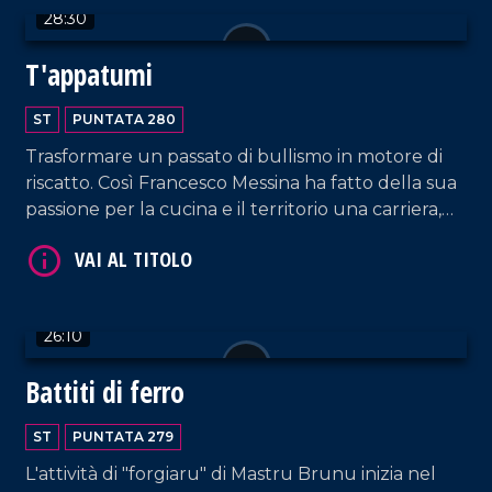
28:30
T'appatumi
VAI AL TITOLO
ST
PUNTATA 280
Trasformare un passato di bullismo in motore di
riscatto. Così Francesco Messina ha fatto della sua
passione per la cucina e il territorio una carriera,
esportando il dialetto e le specialità calabresi fuori
dai confini regionali, grazie ai suoi contenuti social
e tv.
26:10
VAI AL TITOLO
Battiti di ferro
ST
PUNTATA 279
L'attività di "forgiaru" di Mastru Brunu inizia nel