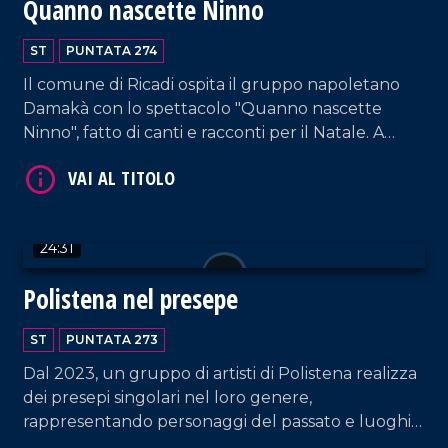
Quanno nascette Ninno
ST
PUNTATA 274
Il comune di Ricadi ospita il gruppo napoletano
VAI AL TITOLO
Damakà con lo spettacolo "Quanno nascette
Ninno", fatto di canti e racconti per il Natale. A
Ciaramiti viene inaugurato il primo presepe
vivente.
24:31
Polistena nel presepe
VAI AL TITOLO
ST
PUNTATA 273
Dal 2023, un gruppo di artisti di Polistena realizza
dei presepi singolari nel loro genere,
rappresentando personaggi del passato e luoghi
simbolo del comune reggino.