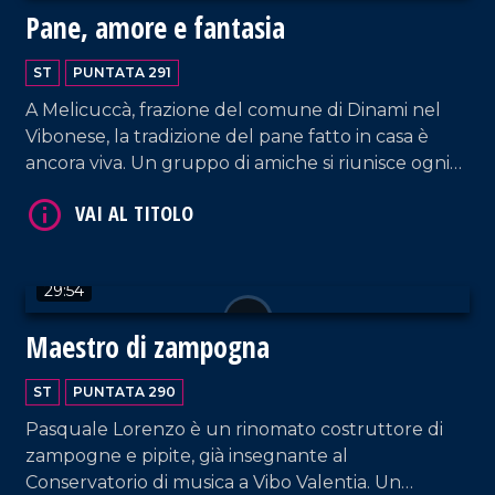
Pane, amore e fantasia
ST
PUNTATA 291
A Melicuccà, frazione del comune di Dinami nel
VAI AL TITOLO
Vibonese, la tradizione del pane fatto in casa è
ancora viva. Un gruppo di amiche si riunisce ogni
due settimane circa per preparare il pane con il
lievito madre, lo stesso utilizzato dalle loro nonne
e mamme, in quanto viene rigenerato
regolarmente ogni 15 giorni e trattato con la
29:54
stessa cura e affetto di un figlio.
Maestro di zampogna
VAI AL TITOLO
ST
PUNTATA 290
Pasquale Lorenzo è un rinomato costruttore di
zampogne e pipite, già insegnante al
Conservatorio di musica a Vibo Valentia. Un