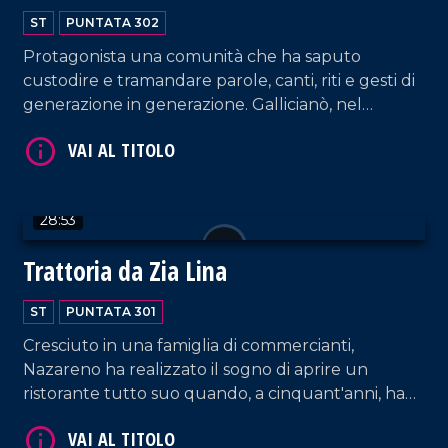
ST
PUNTATA 302
Protagonista una comunità che ha saputo
custodire e tramandare parole, canti, riti e gesti di
generazione in generazione. Gallicianò, nel
Reggino, rimane una delle ultime testimonianze
VAI AL TITOLO
della cultura ellenofona, dove i cittadini ancora
oggi parlano il greco di Calabria.
28:53
Trattoria da Zia Lina
ST
PUNTATA 301
Cresciuto in una famiglia di commercianti,
VAI AL TITOLO
Nazareno ha realizzato il sogno di aprire un
ristorante tutto suo quando, a cinquant'anni, ha
inaugurato la Trattoria da Zia Lina a Vibo Valentia,
dedicata alla sua amata mamma. Una bella