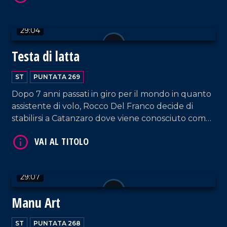
fa dal fratello Domenico.
VAI AL TITOLO
29:04
Testa di latta
ST
PUNTATA 269
Dopo 7 anni passati in giro per il mondo in quanto
assistente di volo, Rocco Del Franco decide di
stabilirsi a Catanzaro dove viene conosciuto come
Testa di latta, un nome che evoca subito il
VAI AL TITOLO
materiale principale impiegato per le sue opere
artistiche: le lattine.
29:07
Manu Art
ST
PUNTATA 268