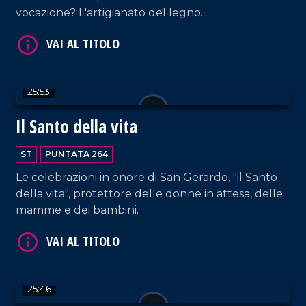
vocazione? L'artigianato del legno.
VAI AL TITOLO
25:53
Il Santo della vita
ST
PUNTATA 264
VAI AL TITOLO
Le celebrazioni in onore di San Gerardo, "il Santo
della vita", protettore delle donne in attesa, delle
mamme e dei bambini.
25:46