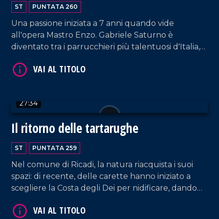
ST
PUNTATA 260
VAI AL TITOLO
Una passione iniziata a 7 anni quando vide
all'opera Mastro Enzo. Gabriele Saturno è
diventato tra i parrucchieri più talentuosi d'Italia,
lavorando per numerosi eventi regionali e
nazionali e trasformando così la sua passione in
lavoro.
27:34
VAI AL TITOLO
Il ritorno delle tartarughe
ST
PUNTATA 259
Nel comune di Ricadi, la natura riacquista i suoi
spazi: di recente, delle carette hanno iniziato a
scegliere la Costa degli Dei per nidificare, dando
vita a degli straordinari esemplari di tartarughe
marine.