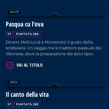
compirà il prossimo agosto 43 anni.
25:09
Pasqua cu l'ova
VAI AL TITOLO
ST
PUNTATA 286
Dinami, Melicuccà e Monsoreto: il gusto della
solidarietà. Un viaggio tra le tradizioni pasquali del
Vibonese, dove la preparazione dei dolci tipici
diventa un gesto corale di vicinanza per le zone
alluvionate della Sibaritide.
VAI AL TITOLO
28:51
Il canto della vita
ST
PUNTATA 285