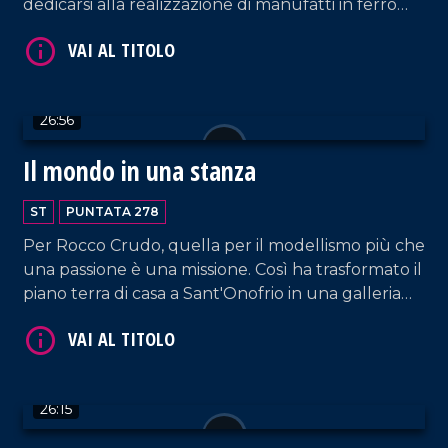
dedicarsi alla realizzazione di manufatti in ferro
battuto.
VAI AL TITOLO
26:56
Il mondo in una stanza
ST
PUNTATA 278
Per Rocco Crudo, quella per il modellismo più che
una passione è una missione. Così ha trasformato il
piano terra di casa a Sant'Onofrio in una galleria
VAI AL TITOLO
rinominata "Roccudriana", in cui conserva le sue
opere con lo scopo di farle visitare ai giovani
studenti affinché riconoscano il valore dell'arte e
della manualità.
26:15