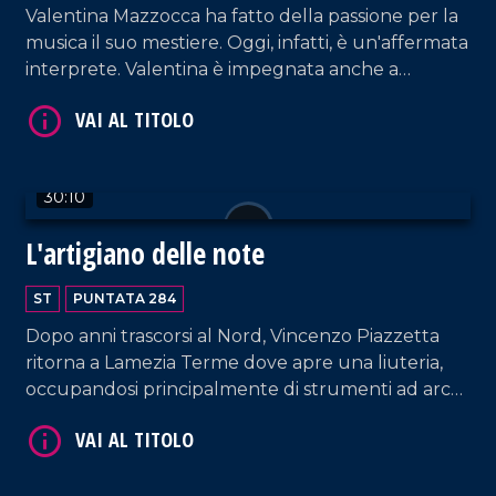
Valentina Mazzocca ha fatto della passione per la
musica il suo mestiere. Oggi, infatti, è un'affermata
interprete. Valentina è impegnata anche a
formare le giovani voci, nei cui confronti riserva
VAI AL TITOLO
non solo attenzioni tecniche ma anche umane.
30:10
L'artigiano delle note
ST
PUNTATA 284
Dopo anni trascorsi al Nord, Vincenzo Piazzetta
VAI AL TITOLO
ritorna a Lamezia Terme dove apre una liuteria,
occupandosi principalmente di strumenti ad arco
e tamburi a cornice e concentrando la propria
ricerca sulla Lira calabrese.