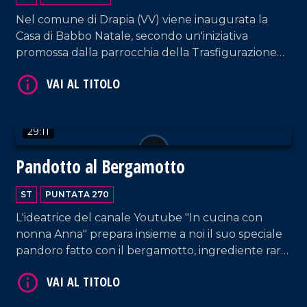
Nel comune di Drapia (VV) viene inaugurata la
VAI AL TITOLO
Casa di Babbo Natale, secondo un'iniziativa
promossa dalla parrocchia della Trasfigurazione
che intende ricordare come la magia del Natale
nasca sì dalle leggende estere ma soprattutto
dalla nascita di Gesù Bambino.
29:11
Pandotto al Bergamotto
VAI AL TITOLO
ST
PUNTATA 270
L'ideatrice del canale Youtube "In cucina con
nonna Anna" prepara insieme a noi il suo speciale
pandoro fatto con il bergamotto, ingrediente raro
da trovare nel Vibonese, ma ottenuto da Anna
Maria Loiacono grazie a un albero piantato 25 anni
fa dal fratello Domenico.