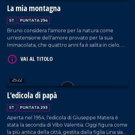
La mia montagna
ST
PUNTATA 294
Bruno considera l'amore per la natura come
VAI AL TITOLO
un'estensione dell'amore provato per la sua
Immacolata, che quattro anni fa è salita in cielo. Da
quel momento, Bruno vive da solo in campagna,
circondato dall'affetto dei suoi animali e
conducendo una vita molto semplice, nell'umiltà
delle attività campestri.
25:22
L'edicola di papà
VAI AL TITOLO
ST
PUNTATA 293
Aperta nel 1954, l'edicola di Giuseppe Matera è
stata la seconda di Vibo Valentia. Oggi figura come
la più antica della città, gestita dalla figlia Lina sia