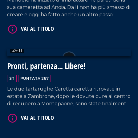
sua cameretta ad Anoia. Da lì non ha più smesso di
VAI AL TITOLO
creare e oggi ha fatto anche un altro passo:
scrivere il libro "Ti ricordi di me. Cosa cè prima della
vita".
24:11
Pronti, partenza... Libere!
VAI AL TITOLO
ST
PUNTATA 267
Le due tartarughe Caretta caretta ritrovate in
estate a Zambrone, dopo le dovute cure al centro
di recupero a Montepaone, sono state finalmente
liberate nelle acque di Ricadi.