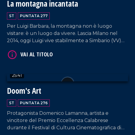
La montagna incantata
ST
PUNTATA 277
VAI AL TITOLO
Per Luigi Barbara, la montagna non è luogo
visitare: è un luogo da vivere. Lascia Milano nel
2014, oggi Luigi vive stabilmente a Simbario (VV)
coltivando la sua passione per la natura, da
esperto conoscitore dei lupi e del loro habitat.
25:41
Doom's Art
VAI AL TITOLO
ST
PUNTATA 276
Protagonista Domenico Lamanna, artista e
vincitore del Premio Eccellenza Calabrese
durante il Festival di Cultura Cinematografica di
Polistena.