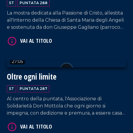
ST
PUNTATA 288
La mostra dedicata alla Passione di Cristo, allestita
all'interno della Chiesa di Santa Maria degli Angeli
e sostenuta da don Giuseppe Gagliano (parroco
VAI AL TITOLO
della Chiesa di Santa Maria La Nova di Vibo
Valentia), secondo iniziativa del collezionista di
cartoline Antonio Manco.
27:05
Oltre ogni limite
ST
PUNTATA 287
VAI AL TITOLO
Al centro della puntata, l'Associazione di
Solidarietà Don Mottola che ogni giorno si
impegna, con dedizione e premura, a essere casa
per ragazzi con disabilità. La struttura di Tropea,
voluta fortemente da un gruppo di mamme,