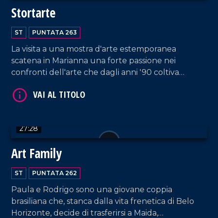
Stortarte
VAI AL TITOLO
ST
PUNTATA 263
La visita a una mostra d'arte estemporanea
scatena in Marianna una forte passione nei
confronti dell'arte che dagli anni '90 coltiva
attivamente sperimentando con tecniche e
materiali di ogni tipo.
VAI AL TITOLO
27:28
Art Family
ST
PUNTATA 262
Paula e Rodrigo sono una giovane coppia
brasiliana che, stanca dalla vita frenetica di Belo
Horizonte, decide di trasferirsi a Maida,