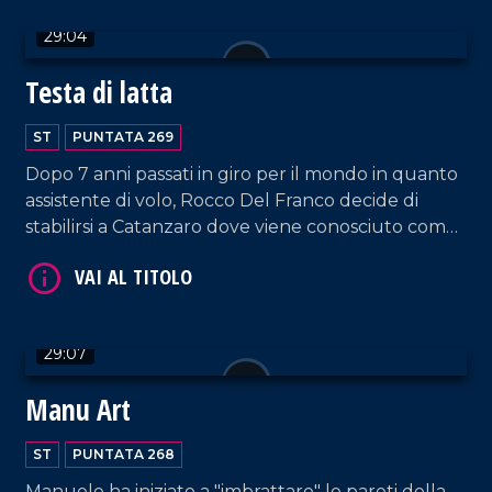
29:04
VAI AL TITOLO
Testa di latta
ST
PUNTATA 269
Dopo 7 anni passati in giro per il mondo in quanto
assistente di volo, Rocco Del Franco decide di
stabilirsi a Catanzaro dove viene conosciuto come
Testa di latta, un nome che evoca subito il
materiale principale impiegato per le sue opere
VAI AL TITOLO
artistiche: le lattine.
29:07
Manu Art
ST
PUNTATA 268
Manuele ha iniziato a "imbrattare" le pareti della