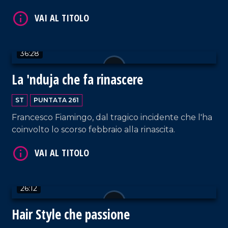
affascinante borgo calabrese divenuto per loro
VAI AL TITOLO
casa. La tranquillità e l'accoglienza del posto
rispettano la loro idea di crescita dei loro tre
bambini (l'ultima in arrivo).
36:28
La 'nduja che fa rinascere
ST
PUNTATA 261
Francesco Fiamingo, dal tragico incidente che l'ha
VAI AL TITOLO
coinvolto lo scorso febbraio alla rinascita.
26:12
Hair Style che passione