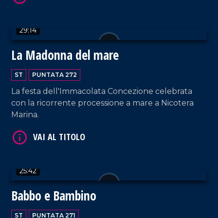
VAI AL TITOLO
29:14
La Madonna del mare
ST
PUNTATA 272
La festa dell'Immacolata Concezione celebrata
con la ricorrente processione a mare a Nicotera
Marina.
VAI AL TITOLO
25:42
Babbo e Bambino
ST
PUNTATA 271