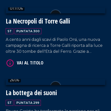
tempo.
01:11:06
La Necropoli di Torre Galli
VAI AL TITOLO
ST
PUNTATA 300
A cento anni dagli scavi di Paolo Orsi, una nuova
campagna di ricerca a Torre Galli riporta alla luce
oltre 30 tombe dell'Età del Ferro. Grazie a
tecnologie moderne, emergono armi inedite e
preziosi dettagli che svelano la vita delle
popolazioni indigene prima dei Greci.
26:06
VAI AL TITOLO
La bottega dei suoni
ST
PUNTATA 299