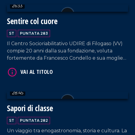
26:33
Sentire col cuore
VAI AL TITOLO
ST
PUNTATA 283
Il Centro Socioriabilitativo UDIRE di Filogaso (VV)
compie 20 anni dalla sua fondazione, voluta
fortemente da Francesco Condello e sua moglie
Marianna, genitori di tre figli sordi.
VAI AL TITOLO
28:45
Sapori di classe
ST
PUNTATA 282
Un viaggio tra enogastronomia, storia e cultura. La