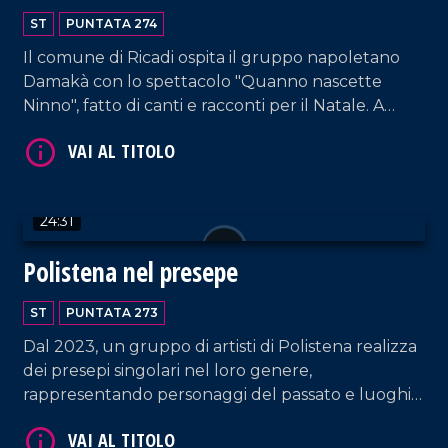
ST
PUNTATA 274
Il comune di Ricadi ospita il gruppo napoletano
VAI AL TITOLO
Damakà con lo spettacolo "Quanno nascette
Ninno", fatto di canti e racconti per il Natale. A
Ciaramiti viene inaugurato il primo presepe
vivente.
24:31
Polistena nel presepe
VAI AL TITOLO
ST
PUNTATA 273
Dal 2023, un gruppo di artisti di Polistena realizza
dei presepi singolari nel loro genere,
rappresentando personaggi del passato e luoghi
simbolo del comune reggino.