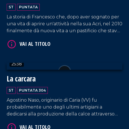
ST
PUNTATA
La storia di Francesco che, dopo aver sognato per
una vita di aprire un'attività nella sua Acri, nel 2010
finalmente dà nuova vita a un pastificio che stava
per chiudere, diventando punto di riferimento di
VAI AL TITOLO
ricerca, qualità e offerta di prodotti autentici
realizzati con le proprie mani.
25:38
La carcara
ST
PUNTATA 304
Agostino Naso, originario di Caria (VV) fu
VAI AL TITOLO
probabilmente uno degli ultimi artigiani a
dedicarsi alla produzione della calce attraverso
l'utilizzo della "carcara". La sua storia ci restituisce
un frammento di un passato fatto di saperi, fatica