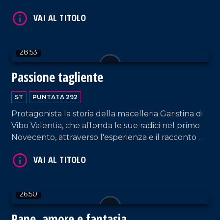
come servizio offerto alla comunità sia per
preservare la memoria e l'impegno di Giuseppe.
VAI AL TITOLO
28:53
Passione tagliente
ST
PUNTATA 292
Protagonista la storia della macelleria Garistina di
Vibo Valentia, che affonda le sue radici nel primo
Novecento, attraverso l'esperienza e il racconto di
Nunzio Garistina.
VAI AL TITOLO
26:50
Pane, amore e fantasia