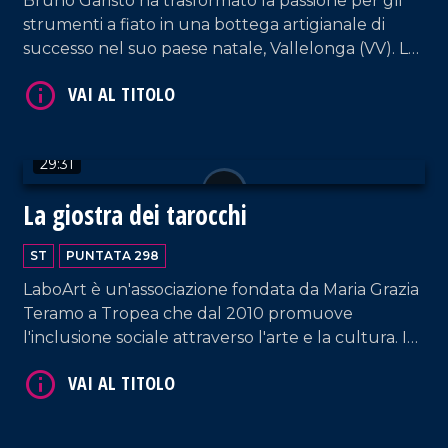
Bruno Garisto ha trasformato la passione per gli
strumenti a fiato in una bottega artigianale di
successo nel suo paese natale, Vallelonga (VV). La
sua storia è la prova di come determinazione e
amore per il territorio permettano di costruire il
VAI AL TITOLO
proprio futuro senza dover emigrare.
29:31
La giostra dei tarocchi
ST
PUNTATA 298
LaboArt è un'associazione fondata da Maria Grazia
Teramo a Tropea che dal 2010 promuove
l'inclusione sociale attraverso l'arte e la cultura. In
VAI AL TITOLO
questa puntata vi portiamo dietro le quinte del
loro recente e suggestivo spettacolo teatrale "La
Giostra dei Tarocchi", un viaggio interiore tra
simbolismo e forti emozioni.