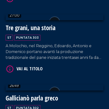
e tradizioni, tramandati di generazione in
generazione e profondamente legati alla storia e
27:00
all'identità del territorio.
Tre grani, una storia
VAI AL TITOLO
ST
PUNTATA 303
A Molochio, nel Reggino, Edoardo, Antonio e
Domenico portano avanti la produzione
tradizionale del pane iniziata trentasei anni fa da
nonna Rosa, il cui panificio offre una specialità
unica: il Pane dei Tre Grani, realizzato con tre
farine diverse.
VAI AL TITOLO
26:49
Gallicianò parla greco
ST
PUNTATA 302