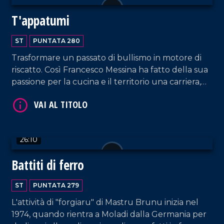
T'appatumi
VAI AL TITOLO
ST
PUNTATA 280
Trasformare un passato di bullismo in motore di
riscatto. Così Francesco Messina ha fatto della sua
passione per la cucina e il territorio una carriera,
esportando il dialetto e le specialità calabresi fuori
dai confini regionali, grazie ai suoi contenuti social
e tv.
26:10
VAI AL TITOLO
Battiti di ferro
ST
PUNTATA 279
L'attività di "forgiaru" di Mastru Brunu inizia nel
1974, quando rientra a Moladi dalla Germania per