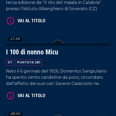
terza edizione de "Il rito del maiale in Calabria"
presso l'Istituto Alberghiero di Soverato (CZ).
VAI AL TITOLO
27:34
I 100 di nonno Micu
ST
PUNTATA 281
Nato il 6 gennaio del 1926, Domenico Sangiuliano
ha spento cento candeline da poco, circondato
VAI AL TITOLO
dall'affetto dei suoi cari. Saverio Caracciolo ne
ripercorre la vita in una nuova ed emozionante
puntata.
28:30