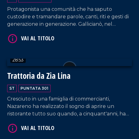
Protagonista una comunità che ha saputo
custodire e tramandare parole, canti, riti e gesti di
generazione in generazione. Gallicianò, nel
Reggino, rimane una delle ultime testimonianze
della cultura ellenofona, dove i cittadini ancora
VAI AL TITOLO
oggi parlano il greco di Calabria.
28:53
Trattoria da Zia Lina
ST
PUNTATA 301
Cresciuto in una famiglia di commercianti,
Nazareno ha realizzato il sogno di aprire un
VAI AL TITOLO
ristorante tutto suo quando, a cinquant'anni, ha
inaugurato la Trattoria da Zia Lina a Vibo Valentia,
dedicata alla sua amata mamma. Una bella
testimonianza di come la perseveranza ripaghi nel