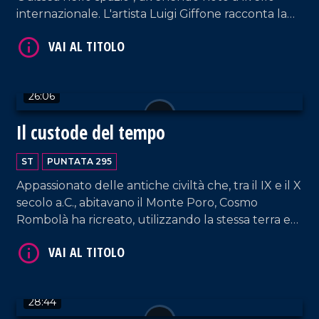
internazionale. L'artista Luigi Giffone racconta la
sua carriera, dagli anni trascorsi in Inghilterra al
rientro nella sua Tropea.
VAI AL TITOLO
26:06
Il custode del tempo
ST
PUNTATA 295
Appassionato delle antiche civiltà che, tra il IX e il X
secolo a.C., abitavano il Monte Poro, Cosmo
Rombolà ha ricreato, utilizzando la stessa terra e
le antiche tecniche di lavorazione, tutti i vasi
VAI AL TITOLO
rinvenuti nelle tombe della necropoli scoperta
nel 1922 dallarcheologo Paolo Orsi, trasformando
la sua abitazione in un piccolo museo.
28:44