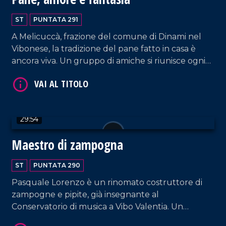
ST
PUNTATA 291
A Melicuccà, frazione del comune di Dinami nel
Vibonese, la tradizione del pane fatto in casa è
VAI AL TITOLO
ancora viva. Un gruppo di amiche si riunisce ogni
due settimane circa per preparare il pane con il
lievito madre, lo stesso utilizzato dalle loro nonne
e mamme, in quanto viene rigenerato
regolarmente ogni 15 giorni e trattato con la
29:54
stessa cura e affetto di un figlio.
Maestro di zampogna
VAI AL TITOLO
ST
PUNTATA 290
Pasquale Lorenzo è un rinomato costruttore di
zampogne e pipite, già insegnante al
Conservatorio di musica a Vibo Valentia. Un
incontro decisivo per lui fu quello con Ciccio