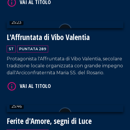
Crudo, un anziano zampognaro di Rombiolo, che
gli insegnò i segreti della costruzione della
zampogna.
25:23
VAI AL TITOLO
L'Affruntata di Vibo Valentia
ST
PUNTATA 289
Protagonista l'Affruntata di Vibo Valentia, secolare
tradizione locale organizzata con grande impegno
dall'Arciconfraternita Maria SS. del Rosario.
VAI AL TITOLO
25:46
Ferite d'Amore, segni di Luce