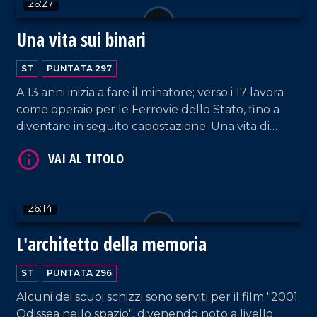
26:27
Una vita sui binari
ST
PUNTATA 297
VAI AL TITOLO
A 13 anni inizia a fare il minatore; verso i 17 lavora
come operaio per le Ferrovie dello Stato, fino a
diventare in seguito capostazione. Una vita di
sacrifici e dedizione, raccontata da Michele Vallone
che oggi, a cento anni, continua a vivere accanto
alla sua amata Adele.
26:14
L'architetto della memoria
VAI AL TITOLO
ST
PUNTATA 296
Alcuni dei scuoi schizzi sono serviti per il film "2001:
Odissea nello spazio", divenendo noto a livello