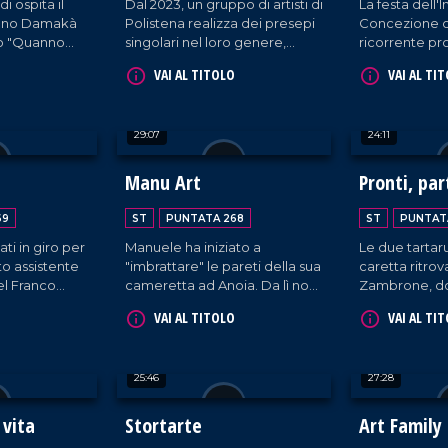
i ospita il
Dal 2023, un gruppo di artisti di
La festa dell
ano Damakà
Polistena realizza dei presepi
Concezione c
lo "Quanno
singolari nel loro genere,
ricorrente pr
fatto di canti
rappresentando personaggi
mare a Nicote
VAI AL TITOLO
VAI AL TI
Natale. A
del passato e luoghi simbolo
naugurato il
del comune reggino.
ivente.
29:07
24:11
a
Manu Art
Pronti, par
Libere!
69
ST
PUNTATA 268
ST
PUNTAT
ti in giro per
Manuele ha iniziato a
Le due tarta
to assistente
"imbrattare" le pareti della sua
caretta ritrov
el Franco
cameretta ad Anoia. Da lì non
Zambrone, do
rsi a Catanzaro
ha più smesso di creare e oggi
cure al centr
VAI AL TITOLO
VAI AL TI
sciuto come
ha fatto anche un altro passo:
Montepaone, 
n nome che
scrivere il libro "Ti ricordi di
finalmente li
ateriale
me. Cosa cè prima della vita".
acque di Rica
25:46
27:28
gato per le
he: le lattine.
 vita
Stortarte
Art Family