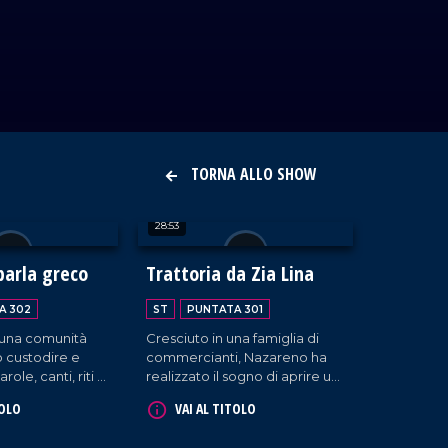
TORNA ALLO SHOW
28:53
parla greco
Trattoria da Zia Lina
A 302
ST
PUNTATA 301
 una comunità
Cresciuto in una famiglia di
 custodire e
commercianti, Nazareno ha
ole, canti, riti e
realizzato il sogno di aprire un
razione in
ristorante tutto suo quando, a
TOLO
VAI AL TITOLO
Gallicianò, nel
cinquant'anni, ha inaugurato la
ane una delle
Trattoria da Zia Lina a Vibo