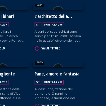
onianze della
Valentia, dedicata alla sua
26:14
fona, dove i
amata mamma. Una bella
ra oggi parlano il
testimonianza di come la
bria.
perseveranza ripaghi nel
i binari
L'architetto della
tempo.
memoria
A 297
ST
PUNTATA 296
 a fare il
Alcuni dei scuoi schizzi sono
o i 17 lavora
serviti per il film "2001: Odissea
 per le Ferrovie
nello spazio", divenendo noto
ino a diventare in
a livello internazionale.
TOLO
VAI AL TITOLO
stazione. Una
L'artista Luigi Giffone racconta
ci e dedizione,
la sua carriera, dagli anni
 Michele Vallone
trascorsi in Inghilterra al rientro
26:50
ento anni,
nella sua Tropea.
vere accanto alla
ele.
agliente
Pane, amore e fantasia
A 292
ST
PUNTATA 291
a storia della
A Melicuccà, frazione del
istina di Vibo
comune di Dinami nel
affonda le sue
Vibonese, la tradizione del
imo Novecento,
pane fatto in casa è ancora
TOLO
VAI AL TITOLO