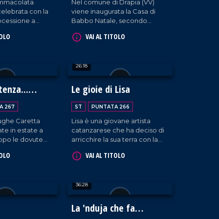
'Immacolata
Nel comune di Drapia (VV)
elebrata con la
viene inaugurata la Casa di
ocessione a
Babbo Natale, secondo
ra Marina.
un'iniziativa promossa dalla
TOLO
VAI AL TITOLO
parrocchia della
Trasfigurazione che intende
ricordare come la magia del
26:18
Natale nasca sì dalle
leggende estere ma
soprattutto dalla nascita di
tenza...
Le gioie di Lisa
Gesù Bambino.
A 267
ST
PUNTATA 266
rughe Caretta
Lisa è una giovane artista
ate in estate a
catanzarese che ha deciso di
po le dovute
arricchire la sua terra con la
o di recupero a
propria arte meravigliosa.
TOLO
VAI AL TITOLO
sono state
berate nelle
di.
36:28
La 'nduja che fa