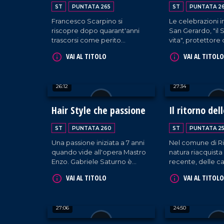
ST
PUNTATA 265
ST
PUNTATA 2
Francesco Scarpino si
Le celebrazioni i
riscopre dopo quarant'anni
San Gerardo, "il 
trascorsi come perito
vita", protettore
elettronico. La sua nuova
in attesa, delle
VAI AL TITOLO
VAI AL TITOLO
vocazione? L'artigianato del
bambini.
legno.
26:12
27:34
Hair Style che passione
Il ritorno del
tartarughe
ST
PUNTATA 260
ST
PUNTATA 2
Una passione iniziata a 7 anni
Nel comune di Ric
quando vide all'opera Mastro
natura riacquista i
Enzo. Gabriele Saturno è
recente, delle c
diventato tra i parrucchieri più
iniziato a sceglie
VAI AL TITOLO
VAI AL TITOLO
talentuosi d'Italia, lavorando
degli Dei per nid
per numerosi eventi regionali
vita a degli strao
e nazionali e trasformando
esemplari di tar
27:06
24:50
così la sua passione in lavoro.
marine.