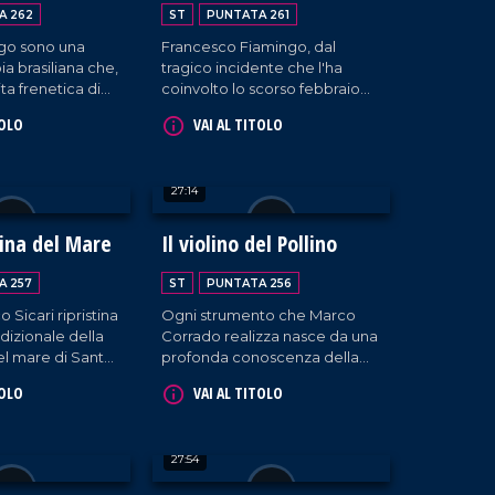
rinascere
A 262
ST
PUNTATA 261
igo sono una
Francesco Fiamingo, dal
a brasiliana che,
tragico incidente che l'ha
ita frenetica di
coinvolto lo scorso febbraio
e, decide di
alla rinascita.
TOLO
VAI AL TITOLO
Maida, affascinante
ese divenuto per
ranquillità e
27:14
 del posto
loro idea di
oro tre bambini
ina del Mare
Il violino del Pollino
ivo).
A 257
ST
PUNTATA 256
Sicari ripristina
Ogni strumento che Marco
adizionale della
Corrado realizza nasce da una
l mare di Santa
profonda conoscenza della
i, in disuso dagli
liuteria, costruita passo passo
TOLO
VAI AL TITOLO
da quando era piccolo. Oggi
lavora nel suo laboratorio
artigianale di Montegiordano
27:54
Marina, fianco a fianco con
papà Vincenzo.