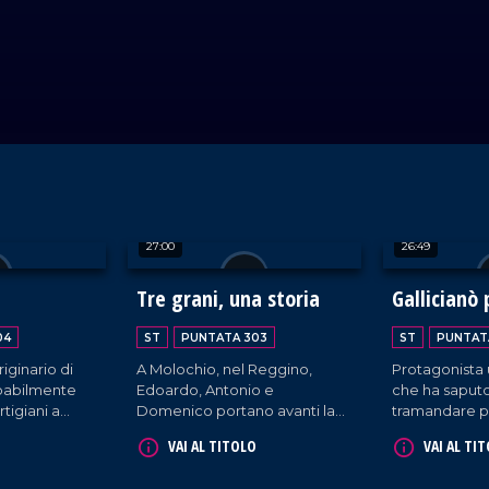
27:00
26:49
Tre grani, una storia
Gallicianò 
04
ST
PUNTATA 303
ST
PUNTAT
iginario di
A Molochio, nel Reggino,
Protagonista
obabilmente
Edoardo, Antonio e
che ha saputo
rtigiani a
Domenico portano avanti la
tramandare par
roduzione
produzione tradizionale del
gesti di gene
VAI AL TITOLO
VAI AL TI
erso l'utilizzo
pane iniziata trentasei anni fa
generazione. 
a sua storia ci
da nonna Rosa, il cui panificio
Reggino, rim