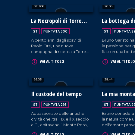
diventando punto di
restituisce un f
01:11:06
26:06
riferimento di ricerca, qualità
passato fatto di s
e offerta di prodotti autentici
tradizioni, traman
realizzati con le proprie mani.
generazione in 
La Necropoli di Torre
La bottega de
profondamente le
Galli
storia e all'identi
ST
PUNTATA 300
ST
PUNTATA 2
territorio.
A cento anni dagli scavi di
Bruno Garisto ha
Paolo Orsi, una nuova
la passione per g
campagna di ricerca a Torre
fiato in una bott
Galli riporta alla luce oltre 30
artigianale di su
VAI AL TITOLO
VAI AL TITOLO
tombe dell'Età del Ferro.
paese natale, Val
Grazie a tecnologie moderne,
La sua storia è la
emergono armi inedite e
come determina
26:06
28:44
preziosi dettagli che svelano
amore per il terri
la vita delle popolazioni
permettano di cos
indigene prima dei Greci.
proprio futuro s
Il custode del tempo
La mia mont
emigrare.
ST
PUNTATA 295
ST
PUNTATA 2
Appassionato delle antiche
Bruno considera
civiltà che, tra il IX e il X secolo
la natura come u
a.C., abitavano il Monte Poro,
dell'amore prova
Cosmo Rombolà ha ricreato,
Immacolata, che 
VAI AL TITOLO
VAI AL TITOLO