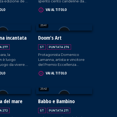
rza edizione de "Il
spento cento candeline da
e in Calabria"
poco, circondato dall'affetto
TOLO
VAI AL TITOLO
uto Alberghiero di
dei suoi cari. Saverio
.
Caracciolo ne ripercorre la
vita in una nuova ed
25:41
emozionante puntata.
na incantata
Doom's Art
A 277
ST
PUNTATA 276
ara, la
Protagonista Domenico
n è luogo
Lamanna, artista e vincitore
 luogo da vivere.
del Premio Eccellenza
nel 2014, oggi
Calabrese durante il Festival di
TOLO
VAI AL TITOLO
bilmente a
Cultura Cinematografica di
 coltivando la
Polistena.
per la natura, da
25:42
citore dei lupi e
at.
a del mare
Babbo e Bambino
A 272
ST
PUNTATA 271