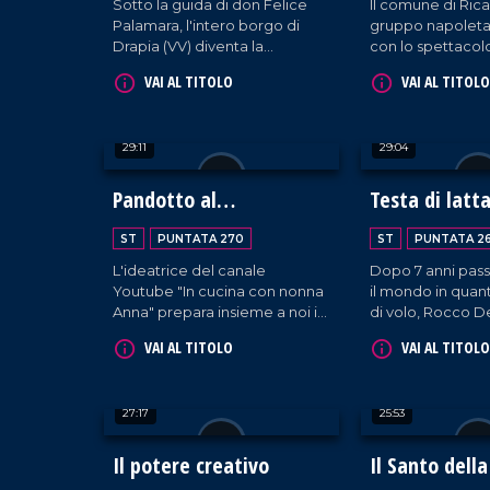
Sotto la guida di don Felice
Il comune di Ricad
Palamara, l'intero borgo di
gruppo napolet
Drapia (VV) diventa la
con lo spettaco
scenografia di un grande
nascette Ninno", 
VAI AL TITOLO
VAI AL TITOLO
presepe vivente.
e racconti per il 
Ciaramiti viene i
primo presepe v
29:11
29:04
Pandotto al
Testa di latt
Bergamotto
ST
PUNTATA 270
ST
PUNTATA 2
L'ideatrice del canale
Dopo 7 anni passa
Youtube "In cucina con nonna
il mondo in quan
Anna" prepara insieme a noi il
di volo, Rocco D
suo speciale pandoro fatto
decide di stabili
VAI AL TITOLO
VAI AL TITOLO
con il bergamotto,
dove viene cono
ingrediente raro da trovare
Testa di latta, u
nel Vibonese, ma ottenuto da
evoca subito il m
27:17
25:53
Anna Maria Loiacono grazie a
principale impie
un albero piantato 25 anni fa
sue opere artistic
dal fratello Domenico.
Il potere creativo
Il Santo della