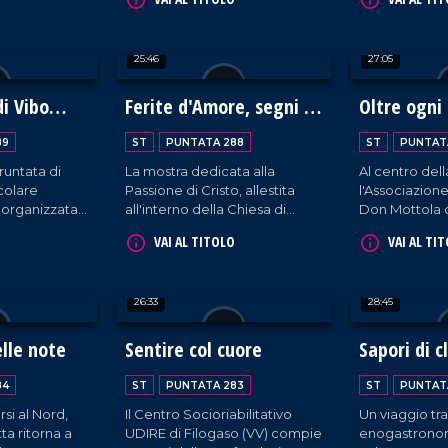
o. Da quel
della città, gestita dalla figlia
attraverso l'e
vive da solo
Lina sia come servizio offerto
racconto di N
rcondato
alla comunità sia per
25:46
27:05
uoi animali e
preservare la memoria e
vita molto
l'impegno di Giuseppe.
iltà delle
di Vibo
Ferite d'Amore, segni di
Oltre ogni 
.
Luce
89
ST
PUNTATA 288
ST
PUNTAT
runtata di
La mostra dedicata alla
Al centro dell
colare
Passione di Cristo, allestita
l'Associazione
e organizzata
all'interno della Chiesa di
Don Mottola 
egno
Santa Maria degli Angeli e
si impegna, c
VAI AL TITOLO
VAI AL TI
rnita Maria SS.
sostenuta da don Giuseppe
premura, a es
Gagliano (parroco della
ragazzi con di
Chiesa di Santa Maria La Nova
struttura di T
26:33
28:45
di Vibo Valentia), secondo
fortemente d
iniziativa del collezionista di
mamme, compi
cartoline Antonio Manco.
agosto 43 ann
elle note
Sentire col cuore
Sapori di c
84
ST
PUNTATA 283
ST
PUNTAT
si al Nord,
Il Centro Socioriabilitativo
Un viaggio tr
ta ritorna a
UDIRE di Filogaso (VV) compie
enogastronomi