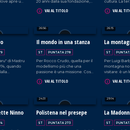
ove apre una
20 anni dalla sua fondazione,
cultura. La te
dosi
voluta fortemente da
rito del maial
VAI AL TITOLO
VAI AL TI
i strumenti
Francesco Condello e sua
presso l'Istit
i a cornice e
moglie Marianna, genitori di
Soverato (CZ)
propria
tre figli sordi.
26:56
26:15
 calabrese.
ro
Il mondo in una stanza
La montag
79
ST
PUNTATA 278
ST
PUNTAT
iaru" di Mastru
Per Rocco Crudo, quella per il
Per Luigi Barb
1974, quando
modellismo più che una
montagna no
alla
passione è una missione. Così
visitare: è un
icarsi alla
ha trasformato il piano terra di
Lascia Milano 
VAI AL TITOLO
VAI AL TI
manufatti in
casa a Sant'Onofrio in una
Luigi vive sta
galleria rinominata
Simbario (VV)
"Roccudriana", in cui conserva
sua passione 
24:31
29:14
le sue opere con lo scopo di
esperto conos
farle visitare ai giovani studenti
del loro habit
affinché riconoscano il valore
tte Ninno
Polistena nel presepe
La Madonn
dell'arte e della manualità.
74
ST
PUNTATA 273
ST
PUNTAT