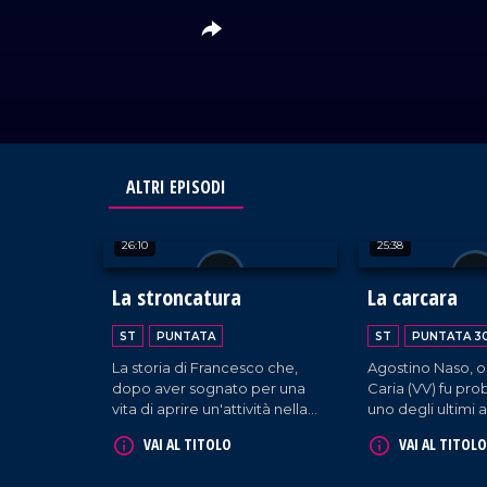
ALTRI EPISODI
26:10
25:38
La stroncatura
La carcara
ST
PUNTATA
ST
PUNTATA 3
La storia di Francesco che,
Agostino Naso, or
dopo aver sognato per una
Caria (VV) fu pr
vita di aprire un'attività nella
uno degli ultimi a
sua Acri, nel 2010 finalmente
dedicarsi alla p
VAI AL TITOLO
VAI AL TITOLO
dà nuova vita a un pastificio
della calce attrav
che stava per chiudere,
della "carcara". L