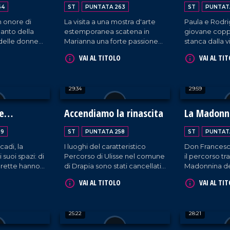
64
ST
PUNTATA 263
ST
PUNTAT
n onore di
La visita a una mostra d'arte
Paula e Rodr
Santo della
estemporanea scatena in
giovane coppi
 delle donne
Marianna una forte passione
stanca dalla v
 mamme e dei
nei confronti dell'arte che
Belo Horizont
VAI AL TITOLO
VAI AL TI
dagli anni '90 coltiva
trasferirsi a 
attivamente sperimentando
borgo calabr
con tecniche e materiali di
loro casa. La t
29:34
29:59
ogni tipo.
l'accoglienza
rispettano la 
crescita dei l
le
Accendiamo la rinascita
La Madonn
(l'ultima in arr
59
ST
PUNTATA 258
ST
PUNTAT
adi, la
I luoghi del caratteristico
Don Francesco 
 suoi spazi: di
Percorso di Ulisse nel comune
il percorso tr
arette hanno
di Drapia sono stati cancellati
Madonnina de
re la Costa
da un tragico incendio. Per
Maria di Ricad
VAI AL TITOLO
VAI AL TI
ificare, dando
denunciare l'accaduto e
anni '70.
rdinari
restituire dignità al territorio,
tarughe
un gruppo di giovani - insieme
25:22
28:21
a istituzioni e associazioni
locali - ha organizzato una