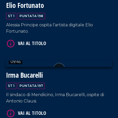
VAI AL TITOLO
Elio Fortunato
ST 1
PUNTATA 198
Alessia Principe ospita l'artista digitale Elio
Fortunato.
VAI AL TITOLO
09:45
Irma Bucarelli
ST 1
PUNTATA 197
Il sindaco di Mendicino, Irma Bucarelli, ospite di
Antonio Clausi.
VAI AL TITOLO