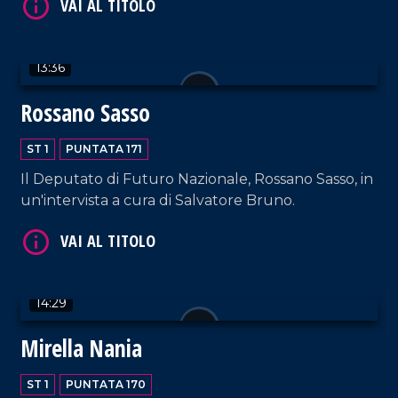
13:36
Rossano Sasso
VAI AL TITOLO
ST 1
PUNTATA 171
Il Deputato di Futuro Nazionale, Rossano Sasso, in
un'intervista a cura di Salvatore Bruno.
14:29
VAI AL TITOLO
Mirella Nania
ST 1
PUNTATA 170