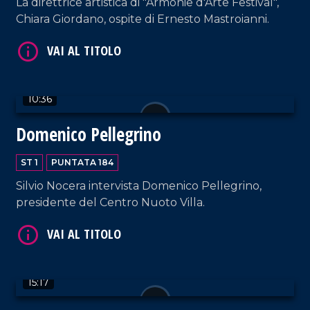
La direttrice artistica di "Armonie d'Arte Festival",
Chiara Giordano, ospite di Ernesto Mastroianni.
10:36
Domenico Pellegrino
VAI AL TITOLO
ST 1
PUNTATA 184
Silvio Nocera intervista Domenico Pellegrino,
presidente del Centro Nuoto Villa.
VAI AL TITOLO
15:17