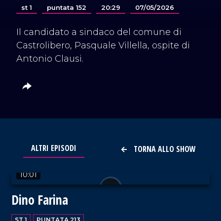
st 1
puntata 152
20:29
07/05/2026
Il candidato a sindaco del comune di
Castrolibero, Pasquale Villella, ospite di
Antonio Clausi.
ALTRI EPISODI
TORNA ALLO SHOW
VAI AL TITOLO
10:01
Dino Farina
ST 1
PUNTATA 213