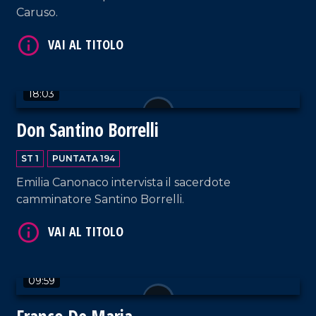
Caruso.
18:03
VAI AL TITOLO
Don Santino Borrelli
ST 1
PUNTATA 194
Emilia Canonaco intervista il sacerdote
camminatore Santino Borrelli.
VAI AL TITOLO
09:59