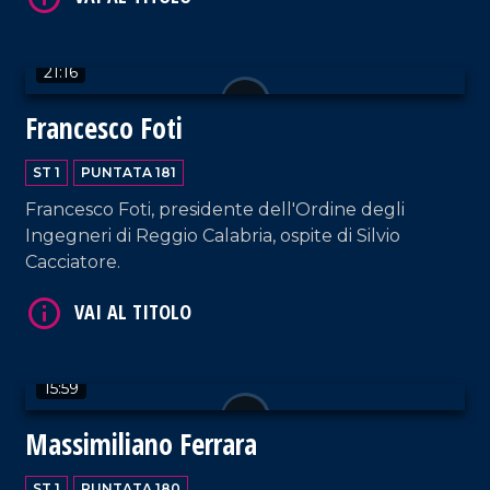
21:16
VAI AL TITOLO
Francesco Foti
ST 1
PUNTATA 181
Francesco Foti, presidente dell'Ordine degli
Ingegneri di Reggio Calabria, ospite di Silvio
Cacciatore.
VAI AL TITOLO
15:59
Massimiliano Ferrara
ST 1
PUNTATA 180