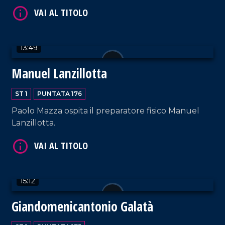
VAI AL TITOLO
13:49
Manuel Lanzillotta
ST 1
PUNTATA 176
VAI AL TITOLO
Paolo Mazza ospita il preparatore fisico Manuel
Lanzillotta.
15:12
Giandomenicantonio Galatà
VAI AL TITOLO