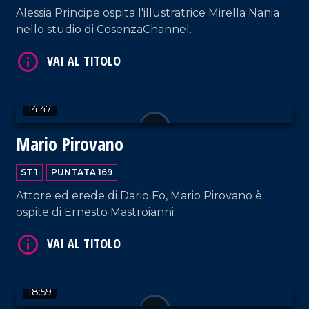
Alessia Principe ospita l'illustratrice Mirella Nania
nello studio di CosenzaChannel.
VAI AL TITOLO
14:47
Mario Pirovano
ST 1
PUNTATA 169
Attore ed erede di Dario Fo, Mario Pirovano è
VAI AL TITOLO
ospite di Ernesto Mastroianni.
18:59