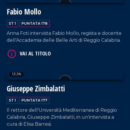
Fabio Mollo
VAI AL TITOLO
ST 1
PUNTATA 178
Anna Foti intervista Fabio Mollo, regista e docente
dell'Accademia delle Belle Arti di Reggio Calabria.
VAI AL TITOLO
13:36
Giuseppe Zimbalatti
ST 1
PUNTATA 177
Il rettore dell'Università Mediterranea di Reggio
Calabria, Giuseppe Zimbalatti, in un'intervista a
cura di Elisa Barresi.