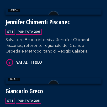
09:32
Jennifer Chimenti Piscanec
ST 1
PUNTATA 206
Salvatore Bruno intervista Jennifer Chimenti
Piscanec, referente regionale del Grande
VAI AL TITOLO
Ospedale Metropolitano di Reggio Calabria.
10:02
Giancarlo Greco
VAI AL TITOLO
ST 1
PUNTATA 205