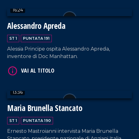
16:24
Alessandro Apreda
VAI AL TITOLO
ST 1
PUNTATA 191
Alessia Principe ospita Alessandro Apreda,
inventore di Doc Manhattan.
VAI AL TITOLO
13:36
Maria Brunella Stancato
ST 1
PUNTATA 190
Ernesto Mastroianni intervista Maria Brunella
Stancato, presidente nazionale di Anziani Italia