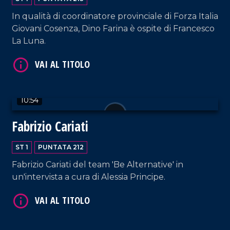
In qualità di coordinatore provinciale di Forza Italia
Giovani Cosenza, Dino Farina è ospite di Francesco
La Luna.
VAI AL TITOLO
10:54
Fabrizio Cariati
ST 1
PUNTATA 212
VAI AL TITOLO
Fabrizio Cariati del team 'Be Alternative' in
un'intervista a cura di Alessia Principe.