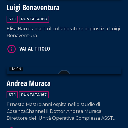
Luigi Bonaventura
ST 1
PUNTATA 168
VAI AL TITOLO
Elisa Barresi ospita il collaboratore di giustizia Luigi
Bonaventura.
12:43
Andrea Muraca
VAI AL TITOLO
ST 1
PUNTATA 167
Ernesto Mastroianni ospita nello studio di
CosenzaChannel il Dottor Andrea Muraca,
Direttore dell'Unità Operativa Complessa ASST
Milano Ovest.