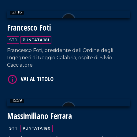
21:16
Francesco Foti
VAI AL TITOLO
ST 1
PUNTATA 181
Francesco Foti, presidente dell'Ordine degli
Ingegneri di Reggio Calabria, ospite di Silvio
Cacciatore.
VAI AL TITOLO
15:59
Massimiliano Ferrara
ST 1
PUNTATA 180