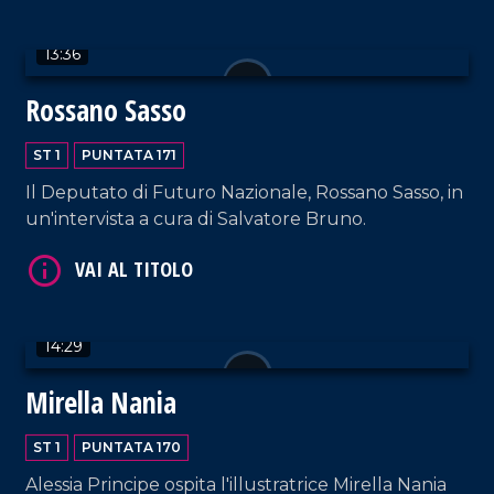
13:36
Rossano Sasso
VAI AL TITOLO
ST 1
PUNTATA 171
Il Deputato di Futuro Nazionale, Rossano Sasso, in
un'intervista a cura di Salvatore Bruno.
14:29
VAI AL TITOLO
Mirella Nania
ST 1
PUNTATA 170
Alessia Principe ospita l'illustratrice Mirella Nania