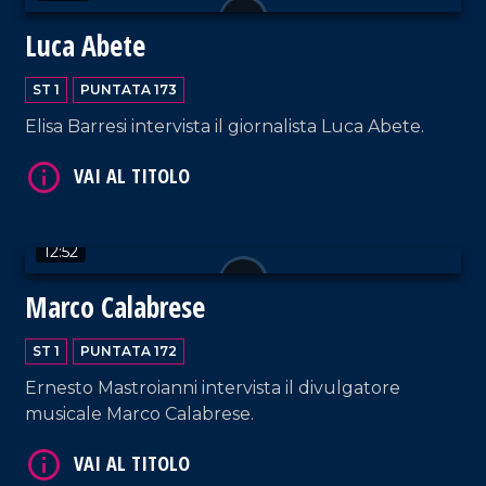
Luca Abete
ST 1
PUNTATA 173
Elisa Barresi intervista il giornalista Luca Abete.
VAI AL TITOLO
12:52
Marco Calabrese
ST 1
PUNTATA 172
VAI AL TITOLO
Ernesto Mastroianni intervista il divulgatore
musicale Marco Calabrese.