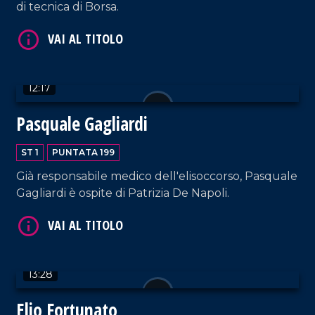
di tecnica di Borsa.
VAI AL TITOLO
12:17
Pasquale Gagliardi
ST 1
PUNTATA 199
VAI AL TITOLO
Già responsabile medico dell'elisoccorso, Pasquale
Gagliardi è ospite di Patrizia De Napoli.
13:28
Elio Fortunato
VAI AL TITOLO