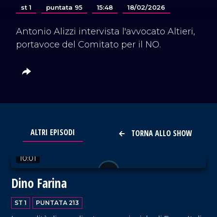
st 1
puntata 95
15:48
18/02/2026
Antonio Alizzi intervista l'avvocato Altieri,
portavoce del Comitato per il NO.
ALTRI EPISODI
TORNA ALLO SHOW
VAI AL TITOLO
10:01
Dino Farina
ST 1
PUNTATA 213