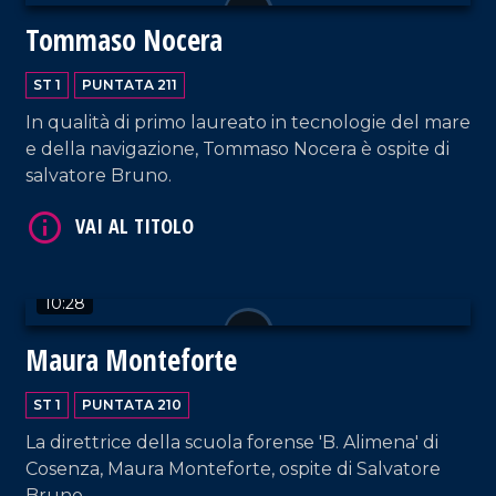
Tommaso Nocera
VAI AL TITOLO
ST 1
PUNTATA 211
In qualità di primo laureato in tecnologie del mare
e della navigazione, Tommaso Nocera è ospite di
salvatore Bruno.
VAI AL TITOLO
10:28
Maura Monteforte
ST 1
PUNTATA 210
La direttrice della scuola forense 'B. Alimena' di
Cosenza, Maura Monteforte, ospite di Salvatore
Bruno.