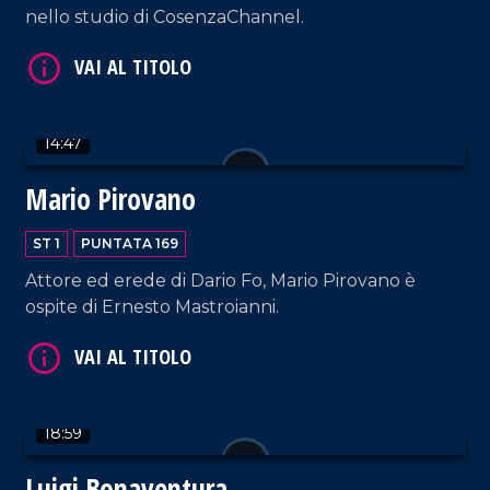
nello studio di CosenzaChannel.
VAI AL TITOLO
14:47
Mario Pirovano
ST 1
PUNTATA 169
Attore ed erede di Dario Fo, Mario Pirovano è
ospite di Ernesto Mastroianni.
VAI AL TITOLO
18:59
Luigi Bonaventura