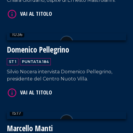
Chiara Giordano, ospite di Ernesto Mastroianni.
10:36
Domenico Pellegrino
VAI AL TITOLO
ST 1
PUNTATA 184
Silvio Nocera intervista Domenico Pellegrino,
presidente del Centro Nuoto Villa.
15:17
VAI AL TITOLO
Marcello Manti