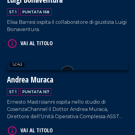
ST 1
PUNTATA 168
VAI AL TITOLO
Elisa Barresi ospita il collaboratore di giustizia Luigi
Bonaventura.
12:43
Andrea Muraca
VAI AL TITOLO
ST 1
PUNTATA 167
Ernesto Mastroianni ospita nello studio di
CosenzaChannel il Dottor Andrea Muraca,
Direttore dell'Unità Operativa Complessa ASST
Milano Ovest.