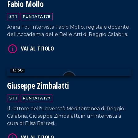
Fabio Mollo
VAI AL TITOLO
ST 1
PUNTATA 178
Anna Foti intervista Fabio Mollo, regista e docente
dell'Accademia delle Belle Arti di Reggio Calabria.
VAI AL TITOLO
13:36
Giuseppe Zimbalatti
ST 1
PUNTATA 177
Il rettore dell'Università Mediterranea di Reggio
Calabria, Giuseppe Zimbalatti, in un'intervista a
cura di Elisa Barresi.
VAI AL TITOLO