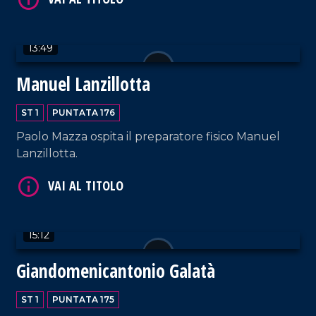
13:49
Manuel Lanzillotta
ST 1
PUNTATA 176
VAI AL TITOLO
Paolo Mazza ospita il preparatore fisico Manuel
Lanzillotta.
15:12
Giandomenicantonio Galatà
VAI AL TITOLO
ST 1
PUNTATA 175