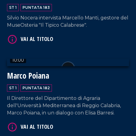
ST 1
PUNTATA 183
Silvio Nocera intervista Marcello Manti, gestore del
MuseOsteria "Il Tipico Calabrese".
VAI AL TITOLO
10:00
Marco Poiana
ST 1
PUNTATA 182
Il Direttore del Dipartimento di Agraria
VAI AL TITOLO
dell'Università Mediterranea di Reggio Calabria,
Marco Poiana, in un dialogo con Elisa Barresi.