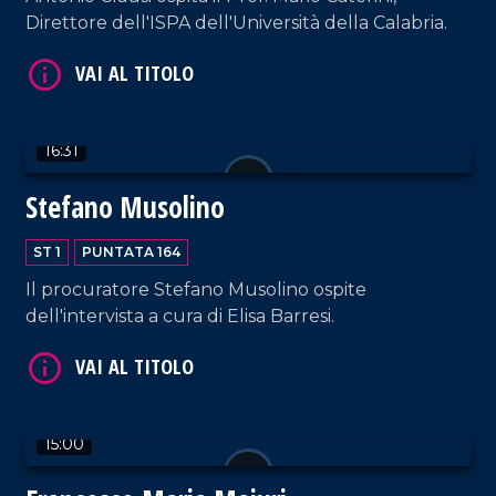
VAI AL TITOLO
Direttore dell'ISPA dell'Università della Calabria.
16:31
Stefano Musolino
ST 1
PUNTATA 164
VAI AL TITOLO
Il procuratore Stefano Musolino ospite
dell'intervista a cura di Elisa Barresi.
15:00
VAI AL TITOLO