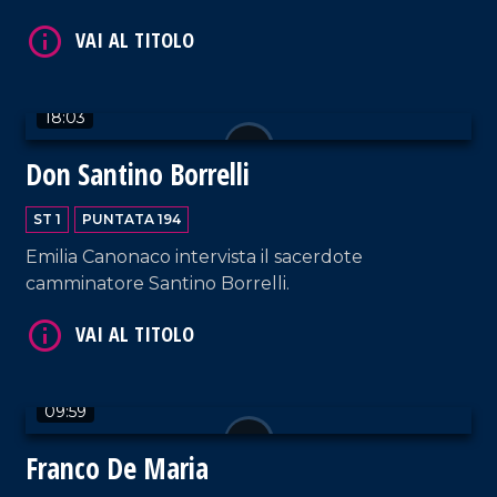
18:03
VAI AL TITOLO
Don Santino Borrelli
ST 1
PUNTATA 194
Emilia Canonaco intervista il sacerdote
camminatore Santino Borrelli.
VAI AL TITOLO
09:59
Franco De Maria