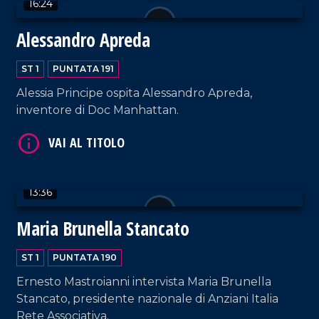
16:24
Alessandro Apreda
VAI AL TITOLO
ST 1
PUNTATA 191
Alessia Principe ospita Alessandro Apreda,
inventore di Doc Manhattan.
13:36
VAI AL TITOLO
Maria Brunella Stancato
ST 1
PUNTATA 190
Ernesto Mastroianni intervista Maria Brunella
Stancato, presidente nazionale di Anziani Italia
Rete Associativa.