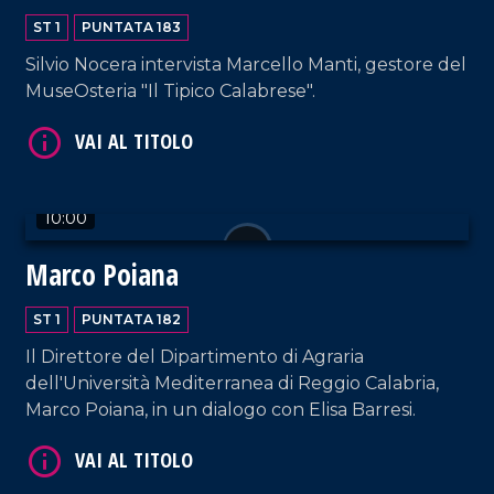
ST 1
PUNTATA 183
Silvio Nocera intervista Marcello Manti, gestore del
MuseOsteria "Il Tipico Calabrese".
VAI AL TITOLO
10:00
Marco Poiana
ST 1
PUNTATA 182
Il Direttore del Dipartimento di Agraria
VAI AL TITOLO
dell'Università Mediterranea di Reggio Calabria,
Marco Poiana, in un dialogo con Elisa Barresi.