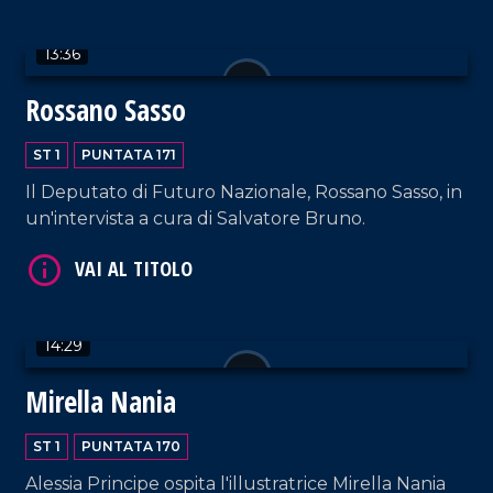
13:36
Rossano Sasso
VAI AL TITOLO
ST 1
PUNTATA 171
Il Deputato di Futuro Nazionale, Rossano Sasso, in
un'intervista a cura di Salvatore Bruno.
14:29
VAI AL TITOLO
Mirella Nania
ST 1
PUNTATA 170
Alessia Principe ospita l'illustratrice Mirella Nania