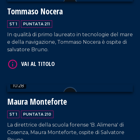
Tommaso Nocera
VAI AL TITOLO
ST 1
PUNTATA 211
In qualità di primo laureato in tecnologie del mare
e della navigazione, Tommaso Nocera è ospite di
salvatore Bruno.
VAI AL TITOLO
10:28
Maura Monteforte
ST 1
PUNTATA 210
La direttrice della scuola forense 'B. Alimena' di
Cosenza, Maura Monteforte, ospite di Salvatore
Bruno.