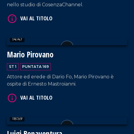
nello studio di CosenzaChannel.
VAI AL TITOLO
14:47
Mario Pirovano
ST 1
PUNTATA 169
Attore ed erede di Dario Fo, Mario Pirovano è
ospite di Ernesto Mastroianni.
VAI AL TITOLO
18:59
Luigi Bonaventura