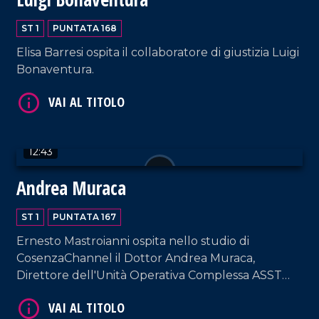
ST 1
PUNTATA 168
VAI AL TITOLO
Elisa Barresi ospita il collaboratore di giustizia Luigi
Bonaventura.
12:43
Andrea Muraca
VAI AL TITOLO
ST 1
PUNTATA 167
Ernesto Mastroianni ospita nello studio di
CosenzaChannel il Dottor Andrea Muraca,
Direttore dell'Unità Operativa Complessa ASST
Milano Ovest.