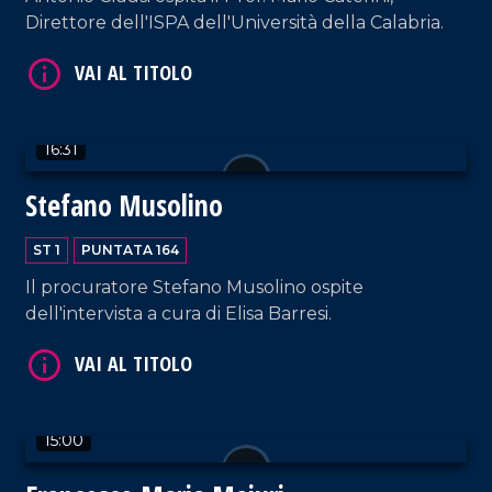
VAI AL TITOLO
Direttore dell'ISPA dell'Università della Calabria.
16:31
Stefano Musolino
ST 1
PUNTATA 164
VAI AL TITOLO
Il procuratore Stefano Musolino ospite
dell'intervista a cura di Elisa Barresi.
15:00
VAI AL TITOLO