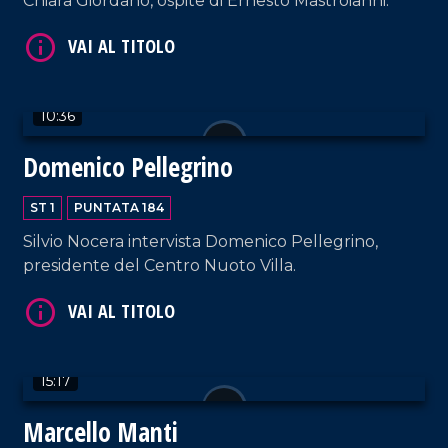
Chiara Giordano, ospite di Ernesto Mastroianni.
10:36
Domenico Pellegrino
VAI AL TITOLO
ST 1
PUNTATA 184
Silvio Nocera intervista Domenico Pellegrino,
presidente del Centro Nuoto Villa.
15:17
VAI AL TITOLO
Marcello Manti