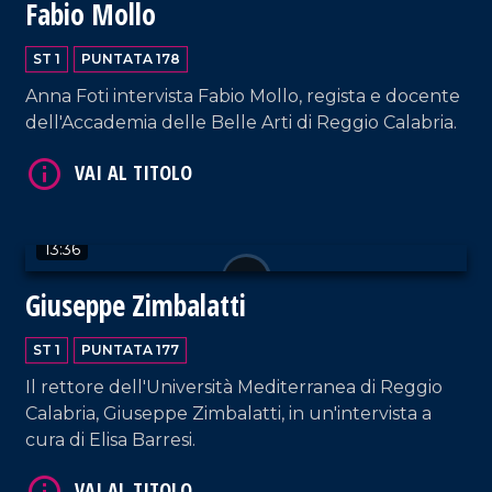
Fabio Mollo
VAI AL TITOLO
ST 1
PUNTATA 178
Anna Foti intervista Fabio Mollo, regista e docente
dell'Accademia delle Belle Arti di Reggio Calabria.
VAI AL TITOLO
13:36
Giuseppe Zimbalatti
ST 1
PUNTATA 177
Il rettore dell'Università Mediterranea di Reggio
Calabria, Giuseppe Zimbalatti, in un'intervista a
cura di Elisa Barresi.
VAI AL TITOLO