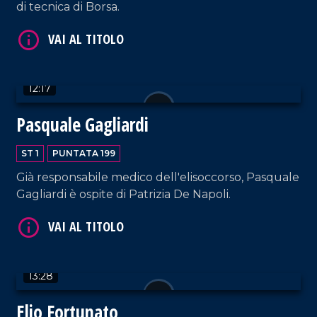
di tecnica di Borsa.
VAI AL TITOLO
12:17
Pasquale Gagliardi
ST 1
PUNTATA 199
VAI AL TITOLO
Già responsabile medico dell'elisoccorso, Pasquale
Gagliardi è ospite di Patrizia De Napoli.
13:28
Elio Fortunato
VAI AL TITOLO