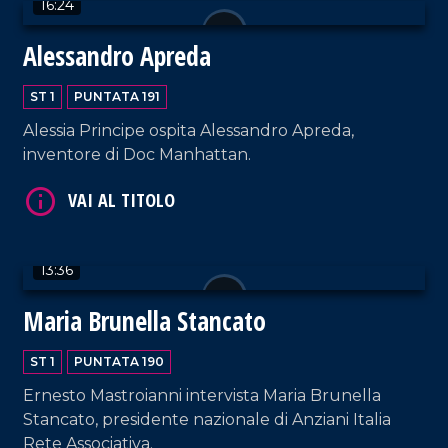
16:24
Alessandro Apreda
VAI AL TITOLO
ST 1
PUNTATA 191
Alessia Principe ospita Alessandro Apreda,
inventore di Doc Manhattan.
13:36
VAI AL TITOLO
Maria Brunella Stancato
ST 1
PUNTATA 190
Ernesto Mastroianni intervista Maria Brunella
Stancato, presidente nazionale di Anziani Italia
Rete Associativa.