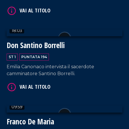
18:03
VAI AL TITOLO
Don Santino Borrelli
ST 1
PUNTATA 194
Emilia Canonaco intervista il sacerdote
camminatore Santino Borrelli.
VAI AL TITOLO
09:59
Franco De Maria