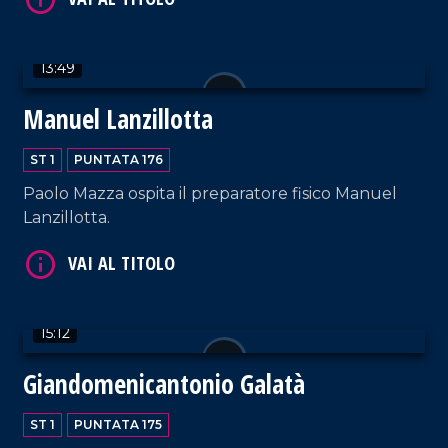
13:49
Manuel Lanzillotta
ST 1
PUNTATA 176
VAI AL TITOLO
Paolo Mazza ospita il preparatore fisico Manuel
Lanzillotta.
15:12
Giandomenicantonio Galatà
VAI AL TITOLO
ST 1
PUNTATA 175