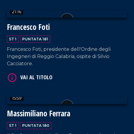
21:16
Francesco Foti
VAI AL TITOLO
ST 1
PUNTATA 181
Francesco Foti, presidente dell'Ordine degli
Ingegneri di Reggio Calabria, ospite di Silvio
Cacciatore.
VAI AL TITOLO
15:59
Massimiliano Ferrara
ST 1
PUNTATA 180