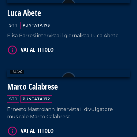
Luca Abete
ST 1
PUNTATA 173
Elisa Barresi intervista il giornalista Luca Abete.
VAI AL TITOLO
12:52
Marco Calabrese
ST 1
PUNTATA 172
VAI AL TITOLO
Ernesto Mastroianni intervista il divulgatore
musicale Marco Calabrese.