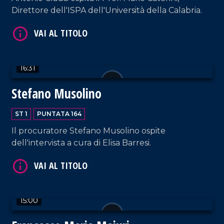
VAI AL TITOLO
Direttore dell'ISPA dell'Università della Calabria.
16:31
Stefano Musolino
ST 1
PUNTATA 164
VAI AL TITOLO
Il procuratore Stefano Musolino ospite
dell'intervista a cura di Elisa Barresi.
15:00
VAI AL TITOLO