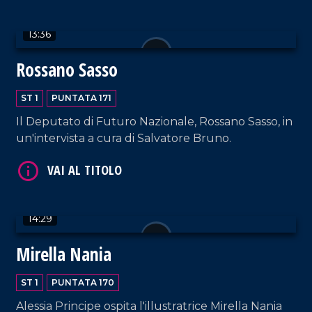
13:36
Rossano Sasso
VAI AL TITOLO
ST 1
PUNTATA 171
Il Deputato di Futuro Nazionale, Rossano Sasso, in
un'intervista a cura di Salvatore Bruno.
14:29
VAI AL TITOLO
Mirella Nania
ST 1
PUNTATA 170
Alessia Principe ospita l'illustratrice Mirella Nania