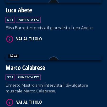
Luca Abete
ST 1
PUNTATA 173
Elisa Barresi intervista il giornalista Luca Abete.
VAI AL TITOLO
12:52
Marco Calabrese
ST 1
PUNTATA 172
VAI AL TITOLO
Ernesto Mastroianni intervista il divulgatore
musicale Marco Calabrese.