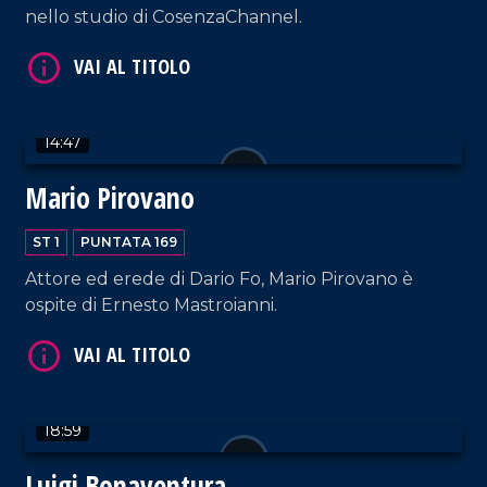
nello studio di CosenzaChannel.
VAI AL TITOLO
14:47
Mario Pirovano
ST 1
PUNTATA 169
Attore ed erede di Dario Fo, Mario Pirovano è
ospite di Ernesto Mastroianni.
VAI AL TITOLO
18:59
Luigi Bonaventura