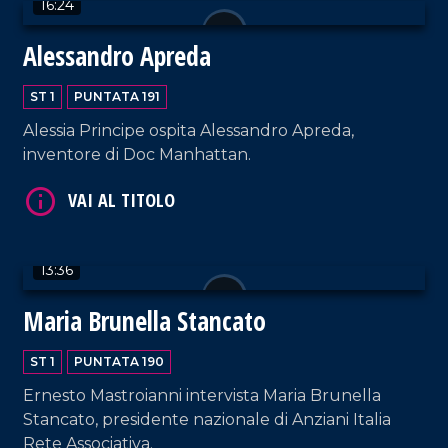
16:24
Alessandro Apreda
VAI AL TITOLO
ST 1
PUNTATA 191
Alessia Principe ospita Alessandro Apreda,
inventore di Doc Manhattan.
13:36
VAI AL TITOLO
Maria Brunella Stancato
ST 1
PUNTATA 190
Ernesto Mastroianni intervista Maria Brunella
Stancato, presidente nazionale di Anziani Italia
Rete Associativa.