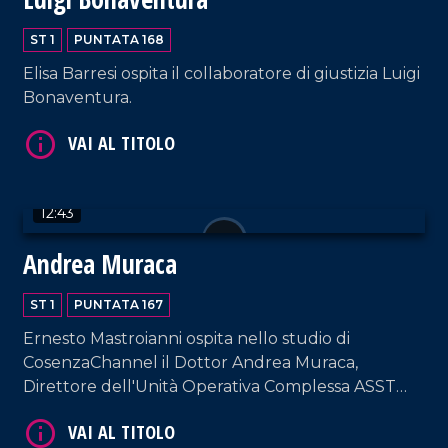
ST 1
PUNTATA 168
VAI AL TITOLO
Elisa Barresi ospita il collaboratore di giustizia Luigi
Bonaventura.
12:43
Andrea Muraca
VAI AL TITOLO
ST 1
PUNTATA 167
Ernesto Mastroianni ospita nello studio di
CosenzaChannel il Dottor Andrea Muraca,
Direttore dell'Unità Operativa Complessa ASST
Milano Ovest.