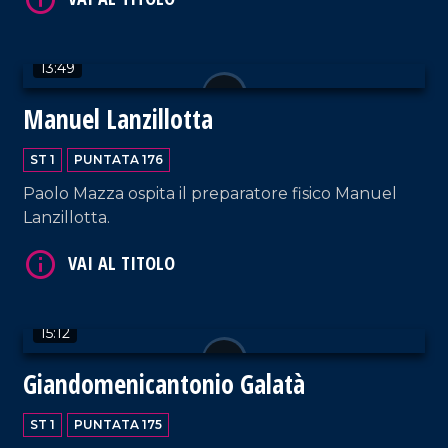
13:49
Manuel Lanzillotta
ST 1
PUNTATA 176
VAI AL TITOLO
Paolo Mazza ospita il preparatore fisico Manuel
Lanzillotta.
15:12
Giandomenicantonio Galatà
VAI AL TITOLO
ST 1
PUNTATA 175