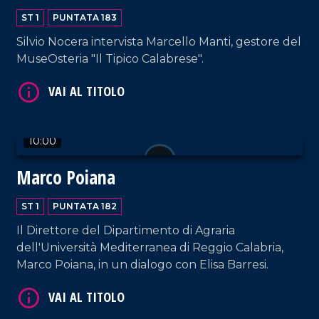
ST 1
PUNTATA 183
Silvio Nocera intervista Marcello Manti, gestore del
MuseOsteria "Il Tipico Calabrese".
VAI AL TITOLO
10:00
Marco Poiana
ST 1
PUNTATA 182
Il Direttore del Dipartimento di Agraria
VAI AL TITOLO
dell'Università Mediterranea di Reggio Calabria,
Marco Poiana, in un dialogo con Elisa Barresi.