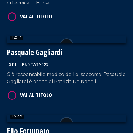
di tecnica di Borsa.
VAI AL TITOLO
12:17
Pasquale Gagliardi
ST 1
PUNTATA 199
VAI AL TITOLO
Già responsabile medico dell'elisoccorso, Pasquale
Gagliardi è ospite di Patrizia De Napoli.
13:28
Elio Fortunato
VAI AL TITOLO