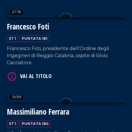
21:16
Francesco Foti
VAI AL TITOLO
ST 1
PUNTATA 181
Francesco Foti, presidente dell'Ordine degli
Ingegneri di Reggio Calabria, ospite di Silvio
Cacciatore.
VAI AL TITOLO
15:59
Massimiliano Ferrara
ST 1
PUNTATA 180