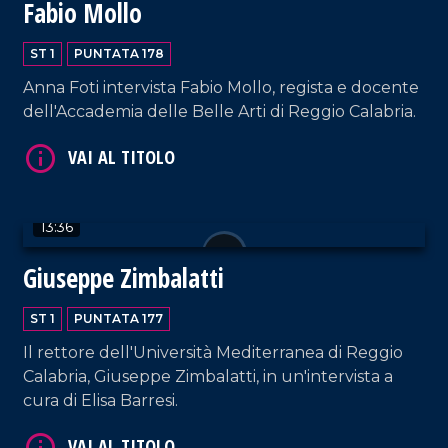
Fabio Mollo
VAI AL TITOLO
ST 1
PUNTATA 178
Anna Foti intervista Fabio Mollo, regista e docente
dell'Accademia delle Belle Arti di Reggio Calabria.
VAI AL TITOLO
13:36
Giuseppe Zimbalatti
ST 1
PUNTATA 177
Il rettore dell'Università Mediterranea di Reggio
Calabria, Giuseppe Zimbalatti, in un'intervista a
cura di Elisa Barresi.
VAI AL TITOLO