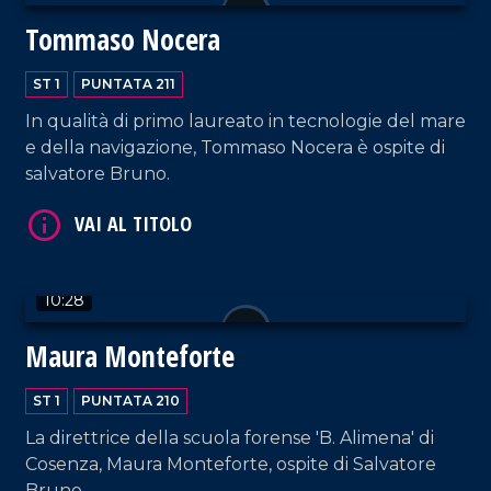
Tommaso Nocera
VAI AL TITOLO
ST 1
PUNTATA 211
In qualità di primo laureato in tecnologie del mare
e della navigazione, Tommaso Nocera è ospite di
salvatore Bruno.
VAI AL TITOLO
10:28
Maura Monteforte
ST 1
PUNTATA 210
La direttrice della scuola forense 'B. Alimena' di
Cosenza, Maura Monteforte, ospite di Salvatore
Bruno.