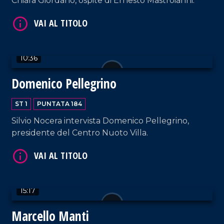
Chiara Giordano, ospite di Ernesto Mastroianni.
10:36
Domenico Pellegrino
VAI AL TITOLO
ST 1
PUNTATA 184
Silvio Nocera intervista Domenico Pellegrino,
presidente del Centro Nuoto Villa.
15:17
VAI AL TITOLO
Marcello Manti