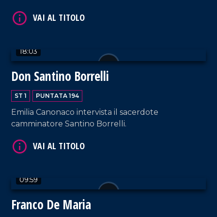
18:03
VAI AL TITOLO
Don Santino Borrelli
ST 1
PUNTATA 194
Emilia Canonaco intervista il sacerdote
camminatore Santino Borrelli.
VAI AL TITOLO
09:59
Franco De Maria