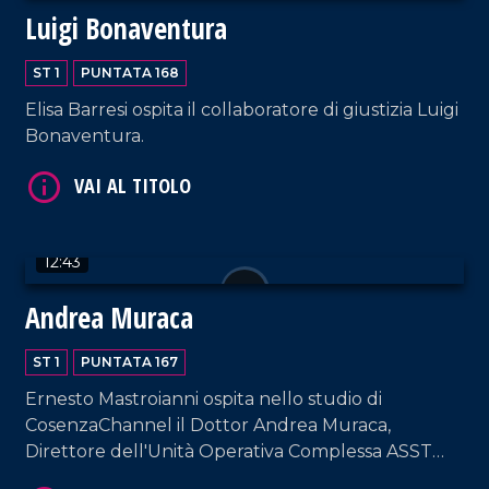
Luigi Bonaventura
ST 1
PUNTATA 168
VAI AL TITOLO
Elisa Barresi ospita il collaboratore di giustizia Luigi
Bonaventura.
12:43
Andrea Muraca
VAI AL TITOLO
ST 1
PUNTATA 167
Ernesto Mastroianni ospita nello studio di
CosenzaChannel il Dottor Andrea Muraca,
Direttore dell'Unità Operativa Complessa ASST
Milano Ovest.