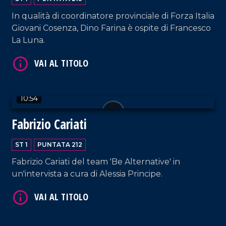
In qualità di coordinatore provinciale di Forza Italia
Giovani Cosenza, Dino Farina è ospite di Francesco
La Luna.
VAI AL TITOLO
10:54
Fabrizio Cariati
ST 1
PUNTATA 212
VAI AL TITOLO
Fabrizio Cariati del team 'Be Alternative' in
un'intervista a cura di Alessia Principe.