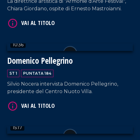
La direttrice artistica di "Armonie d'Arte Festival",
Chiara Giordano, ospite di Ernesto Mastroianni.
10:36
Domenico Pellegrino
VAI AL TITOLO
ST 1
PUNTATA 184
Silvio Nocera intervista Domenico Pellegrino,
presidente del Centro Nuoto Villa.
VAI AL TITOLO
15:17