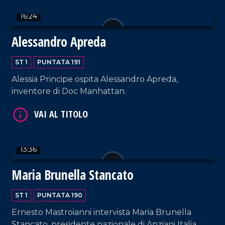
16:24
Alessandro Apreda
VAI AL TITOLO
ST 1
PUNTATA 191
Alessia Principe ospita Alessandro Apreda,
inventore di Doc Manhattan.
VAI AL TITOLO
13:36
Maria Brunella Stancato
ST 1
PUNTATA 190
Ernesto Mastroianni intervista Maria Brunella
Stancato, presidente nazionale di Anziani Italia