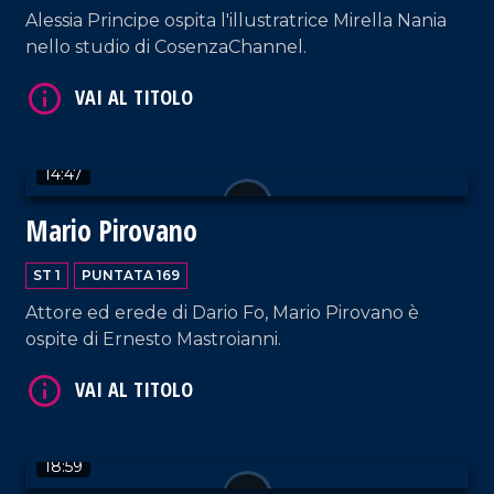
Alessia Principe ospita l'illustratrice Mirella Nania
nello studio di CosenzaChannel.
VAI AL TITOLO
14:47
Mario Pirovano
ST 1
PUNTATA 169
Attore ed erede di Dario Fo, Mario Pirovano è
VAI AL TITOLO
ospite di Ernesto Mastroianni.
18:59