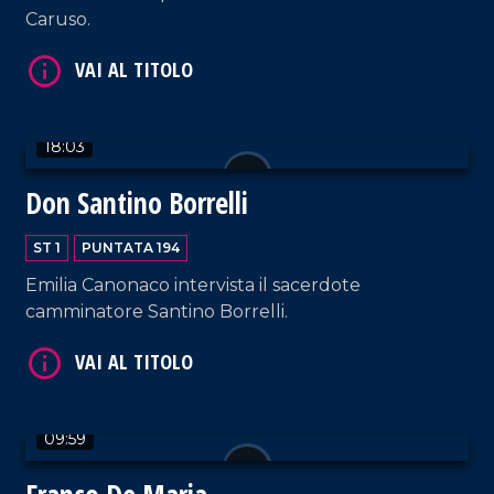
Caruso.
18:03
VAI AL TITOLO
Don Santino Borrelli
ST 1
PUNTATA 194
Emilia Canonaco intervista il sacerdote
camminatore Santino Borrelli.
VAI AL TITOLO
09:59