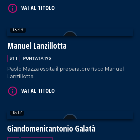
VAI AL TITOLO
13:49
Manuel Lanzillotta
ST 1
PUNTATA 176
VAI AL TITOLO
Paolo Mazza ospita il preparatore fisico Manuel
Lanzillotta.
15:12
Giandomenicantonio Galatà
VAI AL TITOLO