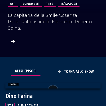
st 1
puntata 51
11:37
15/12/2025
La capitana della Smile Cosenza
Pallanuoto ospite di Francesco Roberto
Spina.
ALTRI EPISODI
TORNA ALLO SHOW
VAI AL TITOLO
10:01
Dino Farina
ST 1
PUNTATA 213