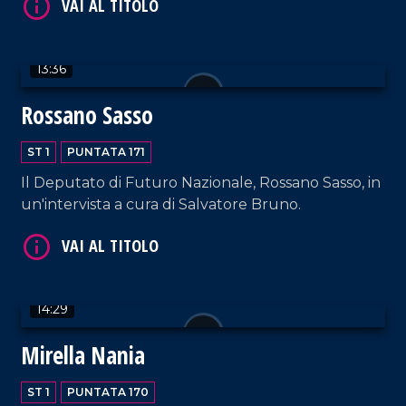
13:36
Rossano Sasso
VAI AL TITOLO
ST 1
PUNTATA 171
Il Deputato di Futuro Nazionale, Rossano Sasso, in
un'intervista a cura di Salvatore Bruno.
14:29
VAI AL TITOLO
Mirella Nania
ST 1
PUNTATA 170