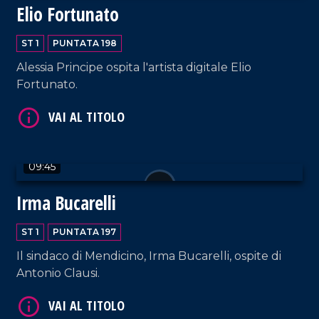
VAI AL TITOLO
Elio Fortunato
ST 1
PUNTATA 198
Alessia Principe ospita l'artista digitale Elio
Fortunato.
VAI AL TITOLO
09:45
Irma Bucarelli
ST 1
PUNTATA 197
Il sindaco di Mendicino, Irma Bucarelli, ospite di
Antonio Clausi.
VAI AL TITOLO