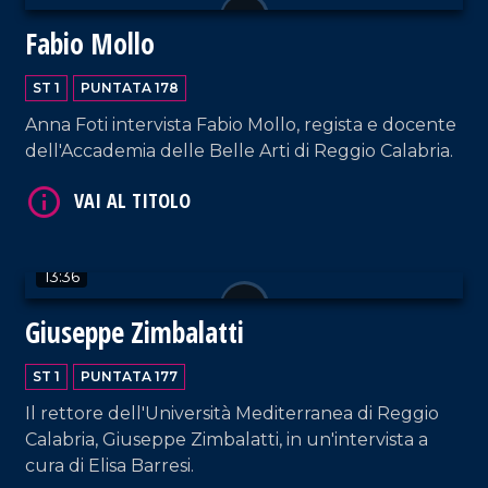
Fabio Mollo
VAI AL TITOLO
ST 1
PUNTATA 178
Anna Foti intervista Fabio Mollo, regista e docente
dell'Accademia delle Belle Arti di Reggio Calabria.
VAI AL TITOLO
13:36
Giuseppe Zimbalatti
ST 1
PUNTATA 177
Il rettore dell'Università Mediterranea di Reggio
Calabria, Giuseppe Zimbalatti, in un'intervista a
cura di Elisa Barresi.