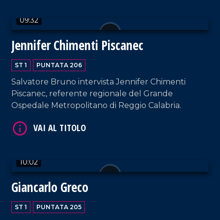
09:32
Jennifer Chimenti Piscanec
ST 1
PUNTATA 206
Salvatore Bruno intervista Jennifer Chimenti
Piscanec, referente regionale del Grande
VAI AL TITOLO
Ospedale Metropolitano di Reggio Calabria.
10:02
Giancarlo Greco
VAI AL TITOLO
ST 1
PUNTATA 205