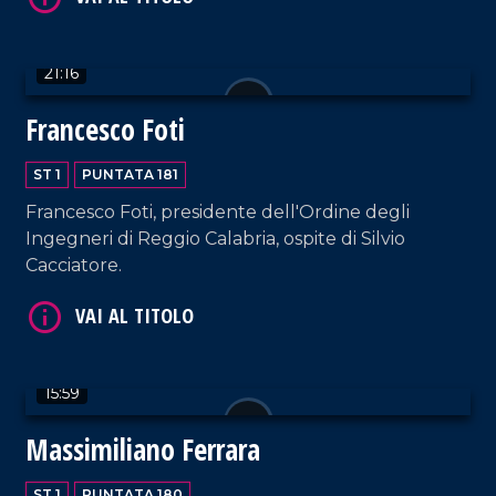
21:16
VAI AL TITOLO
Francesco Foti
ST 1
PUNTATA 181
Francesco Foti, presidente dell'Ordine degli
Ingegneri di Reggio Calabria, ospite di Silvio
Cacciatore.
VAI AL TITOLO
15:59
Massimiliano Ferrara
ST 1
PUNTATA 180