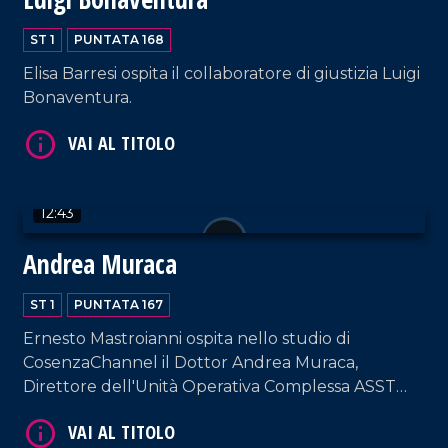
ST 1
PUNTATA 168
VAI AL TITOLO
Elisa Barresi ospita il collaboratore di giustizia Luigi
Bonaventura.
12:43
Andrea Muraca
VAI AL TITOLO
ST 1
PUNTATA 167
Ernesto Mastroianni ospita nello studio di
CosenzaChannel il Dottor Andrea Muraca,
Direttore dell'Unità Operativa Complessa ASST
Milano Ovest.