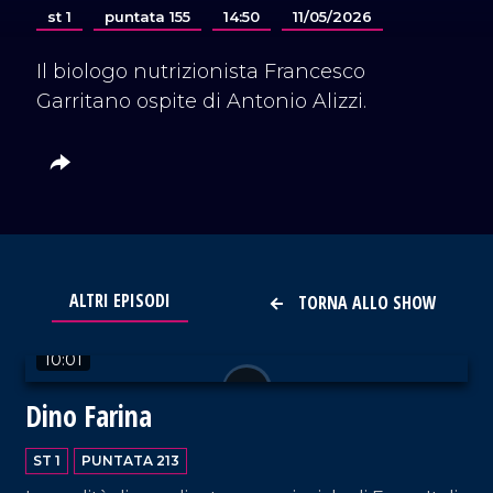
st 1
puntata 155
14:50
11/05/2026
Il biologo nutrizionista Francesco
Garritano ospite di Antonio Alizzi.
ALTRI EPISODI
TORNA ALLO SHOW
VAI AL TITOLO
10:01
Dino Farina
ST 1
PUNTATA 213