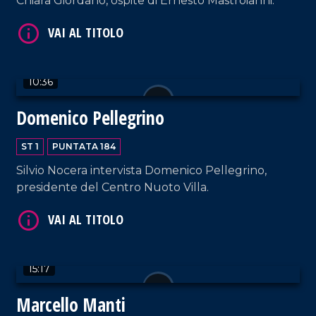
Chiara Giordano, ospite di Ernesto Mastroianni.
10:36
Domenico Pellegrino
VAI AL TITOLO
ST 1
PUNTATA 184
Silvio Nocera intervista Domenico Pellegrino,
presidente del Centro Nuoto Villa.
15:17
VAI AL TITOLO
Marcello Manti