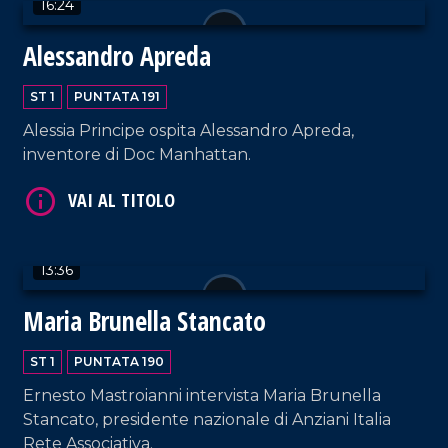
16:24
Alessandro Apreda
VAI AL TITOLO
ST 1
PUNTATA 191
Alessia Principe ospita Alessandro Apreda,
inventore di Doc Manhattan.
13:36
VAI AL TITOLO
Maria Brunella Stancato
ST 1
PUNTATA 190
Ernesto Mastroianni intervista Maria Brunella
Stancato, presidente nazionale di Anziani Italia
Rete Associativa.