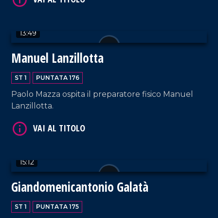
13:49
Manuel Lanzillotta
ST 1
PUNTATA 176
VAI AL TITOLO
Paolo Mazza ospita il preparatore fisico Manuel
Lanzillotta.
15:12
Giandomenicantonio Galatà
VAI AL TITOLO
ST 1
PUNTATA 175