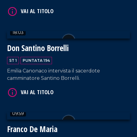
18:03
VAI AL TITOLO
Don Santino Borrelli
ST 1
PUNTATA 194
Emilia Canonaco intervista il sacerdote
camminatore Santino Borrelli.
VAI AL TITOLO
09:59
Franco De Maria