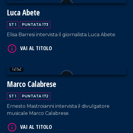
Luca Abete
ST 1
PUNTATA 173
Elisa Barresi intervista il giornalista Luca Abete.
VAI AL TITOLO
12:52
Marco Calabrese
ST 1
PUNTATA 172
VAI AL TITOLO
Ernesto Mastroianni intervista il divulgatore
musicale Marco Calabrese.