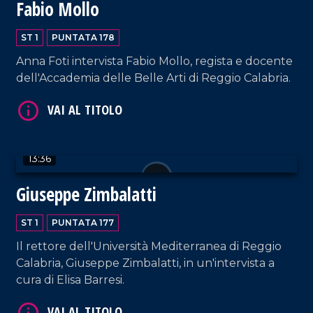
Fabio Mollo
VAI AL TITOLO
ST 1
PUNTATA 178
Anna Foti intervista Fabio Mollo, regista e docente
dell'Accademia delle Belle Arti di Reggio Calabria.
VAI AL TITOLO
13:36
Giuseppe Zimbalatti
ST 1
PUNTATA 177
Il rettore dell'Università Mediterranea di Reggio
Calabria, Giuseppe Zimbalatti, in un'intervista a
cura di Elisa Barresi.
VAI AL TITOLO