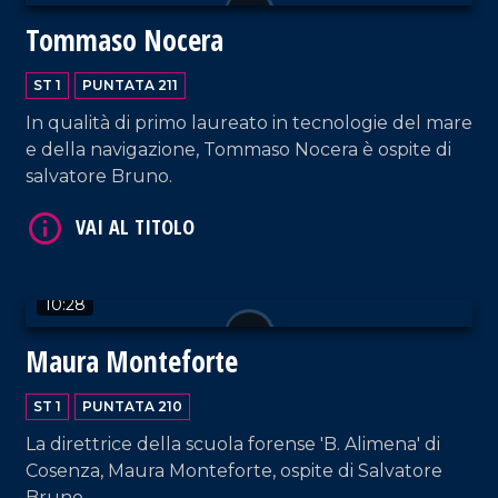
Tommaso Nocera
VAI AL TITOLO
ST 1
PUNTATA 211
In qualità di primo laureato in tecnologie del mare
e della navigazione, Tommaso Nocera è ospite di
salvatore Bruno.
VAI AL TITOLO
10:28
Maura Monteforte
ST 1
PUNTATA 210
La direttrice della scuola forense 'B. Alimena' di
Cosenza, Maura Monteforte, ospite di Salvatore
Bruno.