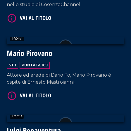
nello studio di CosenzaChannel.
VAI AL TITOLO
14:47
Mario Pirovano
ST 1
PUNTATA 169
Attore ed erede di Dario Fo, Mario Pirovano è
ospite di Ernesto Mastroianni.
VAI AL TITOLO
18:59
Luigi Bonaventura