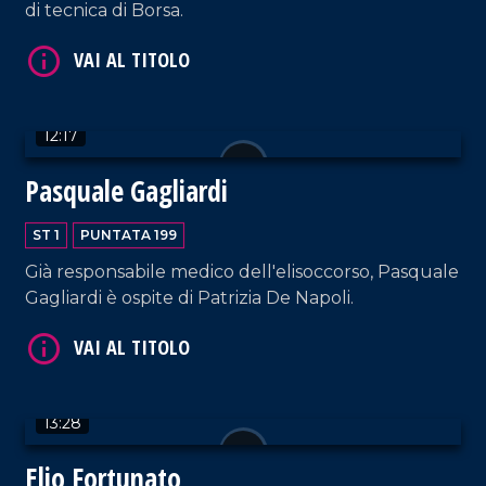
di tecnica di Borsa.
VAI AL TITOLO
12:17
Pasquale Gagliardi
ST 1
PUNTATA 199
VAI AL TITOLO
Già responsabile medico dell'elisoccorso, Pasquale
Gagliardi è ospite di Patrizia De Napoli.
13:28
Elio Fortunato
VAI AL TITOLO