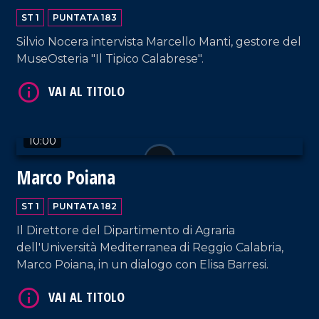
ST 1
PUNTATA 183
Silvio Nocera intervista Marcello Manti, gestore del
MuseOsteria "Il Tipico Calabrese".
VAI AL TITOLO
10:00
Marco Poiana
ST 1
PUNTATA 182
Il Direttore del Dipartimento di Agraria
VAI AL TITOLO
dell'Università Mediterranea di Reggio Calabria,
Marco Poiana, in un dialogo con Elisa Barresi.