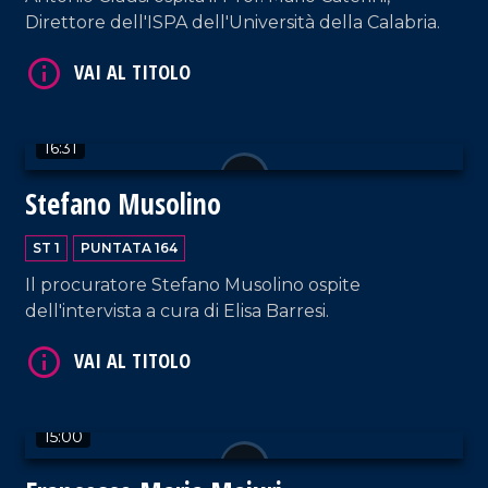
VAI AL TITOLO
Direttore dell'ISPA dell'Università della Calabria.
16:31
Stefano Musolino
ST 1
PUNTATA 164
VAI AL TITOLO
Il procuratore Stefano Musolino ospite
dell'intervista a cura di Elisa Barresi.
15:00
VAI AL TITOLO