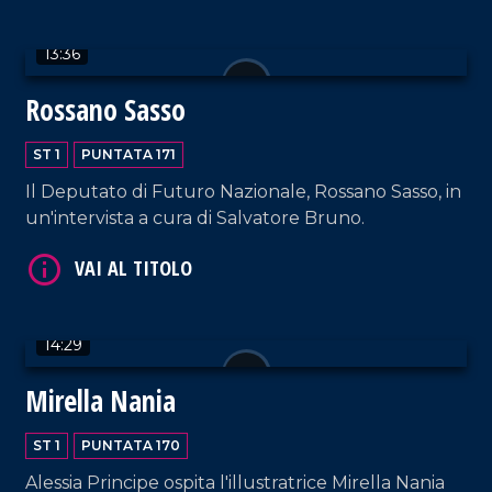
13:36
Rossano Sasso
VAI AL TITOLO
ST 1
PUNTATA 171
Il Deputato di Futuro Nazionale, Rossano Sasso, in
un'intervista a cura di Salvatore Bruno.
14:29
VAI AL TITOLO
Mirella Nania
ST 1
PUNTATA 170
Alessia Principe ospita l'illustratrice Mirella Nania