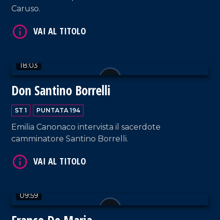
Caruso.
18:03
VAI AL TITOLO
Don Santino Borrelli
ST 1
PUNTATA 194
Emilia Canonaco intervista il sacerdote
camminatore Santino Borrelli.
VAI AL TITOLO
09:59