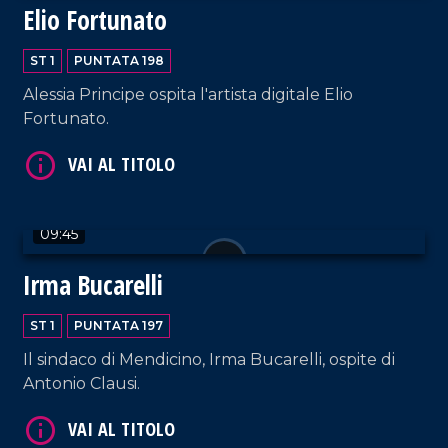
VAI AL TITOLO
Elio Fortunato
ST 1
PUNTATA 198
Alessia Principe ospita l'artista digitale Elio
Fortunato.
VAI AL TITOLO
09:45
Irma Bucarelli
ST 1
PUNTATA 197
Il sindaco di Mendicino, Irma Bucarelli, ospite di
Antonio Clausi.
VAI AL TITOLO