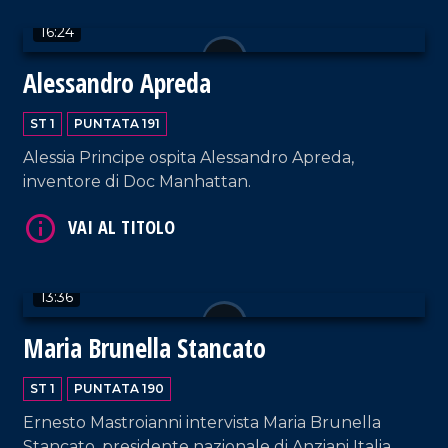
16:24
Alessandro Apreda
VAI AL TITOLO
ST 1
PUNTATA 191
Alessia Principe ospita Alessandro Apreda,
inventore di Doc Manhattan.
VAI AL TITOLO
13:36
Maria Brunella Stancato
ST 1
PUNTATA 190
Ernesto Mastroianni intervista Maria Brunella
Stancato, presidente nazionale di Anziani Italia