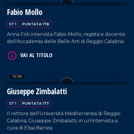
Fabio Mollo
VAI AL TITOLO
ST 1
PUNTATA 178
Anna Foti intervista Fabio Mollo, regista e docente
dell'Accademia delle Belle Arti di Reggio Calabria.
VAI AL TITOLO
13:36
Giuseppe Zimbalatti
ST 1
PUNTATA 177
Il rettore dell'Università Mediterranea di Reggio
Calabria, Giuseppe Zimbalatti, in un'intervista a
cura di Elisa Barresi.