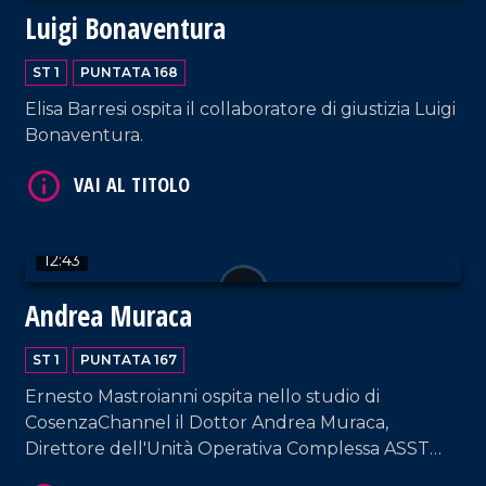
Luigi Bonaventura
ST 1
PUNTATA 168
VAI AL TITOLO
Elisa Barresi ospita il collaboratore di giustizia Luigi
Bonaventura.
12:43
Andrea Muraca
VAI AL TITOLO
ST 1
PUNTATA 167
Ernesto Mastroianni ospita nello studio di
CosenzaChannel il Dottor Andrea Muraca,
Direttore dell'Unità Operativa Complessa ASST
Milano Ovest.