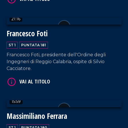
21:16
VAI AL TITOLO
Francesco Foti
ST 1
PUNTATA 181
Francesco Foti, presidente dell'Ordine degli
Ingegneri di Reggio Calabria, ospite di Silvio
Cacciatore.
VAI AL TITOLO
15:59
Massimiliano Ferrara
ST 1
PUNTATA 180