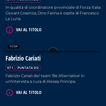
In qualità di coordinatore provinciale di Forza Italia
Giovani Cosenza, Dino Farina è ospite di Francesco
La Luna.
VAI AL TITOLO
10:54
Fabrizio Cariati
ST 1
PUNTATA 212
VAI AL TITOLO
Fabrizio Cariati del team 'Be Alternative' in
un'intervista a cura di Alessia Principe.