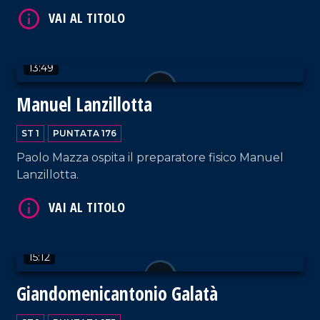
VAI AL TITOLO
13:49
Manuel Lanzillotta
ST 1
PUNTATA 176
VAI AL TITOLO
Paolo Mazza ospita il preparatore fisico Manuel
Lanzillotta.
15:12
Giandomenicantonio Galatà
VAI AL TITOLO