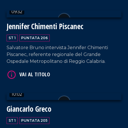
09:32
Jennifer Chimenti Piscanec
ST 1
PUNTATA 206
Salvatore Bruno intervista Jennifer Chimenti
Piscanec, referente regionale del Grande
VAI AL TITOLO
Ospedale Metropolitano di Reggio Calabria.
10:02
Giancarlo Greco
VAI AL TITOLO
ST 1
PUNTATA 205