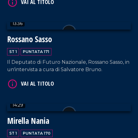
13:36
Rossano Sasso
VAI AL TITOLO
ST 1
PUNTATA 171
Il Deputato di Futuro Nazionale, Rossano Sasso, in
un'intervista a cura di Salvatore Bruno.
14:29
VAI AL TITOLO
Mirella Nania
ST 1
PUNTATA 170