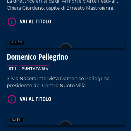
La direttrice artistica di "Armonie d'Arte Festival",
Chiara Giordano, ospite di Ernesto Mastroianni.
10:36
Domenico Pellegrino
VAI AL TITOLO
ST 1
PUNTATA 184
Silvio Nocera intervista Domenico Pellegrino,
presidente del Centro Nuoto Villa.
VAI AL TITOLO
15:17