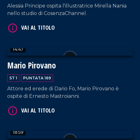
Alessia Principe ospita l'illustratrice Mirella Nania
nello studio di CosenzaChannel.
VAI AL TITOLO
14:47
Mario Pirovano
ST 1
PUNTATA 169
Attore ed erede di Dario Fo, Mario Pirovano è
VAI AL TITOLO
ospite di Ernesto Mastroianni.
18:59