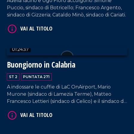
Adelia Iacino e Ugo Floro accolgono Simone
Puccio, sindaco di Botricello; Francesco Argento,
sindaco di Gizzeria; Cataldo Minò, sindaco di Cariati.
01:24:37
Buongiorno in Calabria
VAI AL TITOLO
ST 2
PUNTATA 271
A indossare le cuffie di LaC OnAirport, Mario
Murone (sindaco di Lamezia Terme), Matteo
Francesco Lettieri (sindaco di Celico) e il sindaco di
Scalea, Mario Russo. Interviste a cura di Adelia
Iacino e Ugo Floro.
VAI AL TITOLO