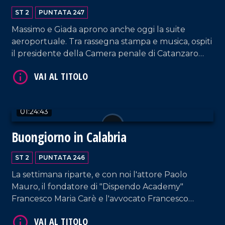
ST 2
PUNTATA 247
Massimo e Giada aprono anche oggi la suite
aeroportuale. Tra rassegna stampa e musica, ospiti
il presidente della Camera penale di Catanzaro
Francesco Iacopino; Graziella Viscomi, sostituto
VAI AL TITOLO
procuratore della Repubblica a Catanzaro e
Presidente nazionale dell'area DG; la cantante
Fabrizia Dragone.
01:24:43
Buongiorno in Calabria
ST 2
PUNTATA 246
La settimana riparte, e con noi l'attore Paolo
Mauro, il fondatore di "Dispendo Academy"
VAI AL TITOLO
Francesco Maria Carè e l'avvocato Francesco
Leone.