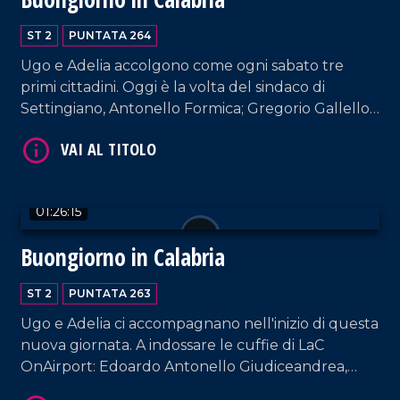
ST 2
PUNTATA 264
Ugo e Adelia accolgono come ogni sabato tre
primi cittadini. Oggi è la volta del sindaco di
Settingiano, Antonello Formica; Gregorio Gallello
(sindaco di Gasperina); del sindaco di Amantea,
Vincenzo Pellegrino.
VAI AL TITOLO
01:26:15
Buongiorno in Calabria
ST 2
PUNTATA 263
Ugo e Adelia ci accompagnano nell'inizio di questa
nuova giornata. A indossare le cuffie di LaC
OnAirport: Edoardo Antonello Giudiceandrea,
VAI AL TITOLO
sindaco di Calopezzati; Dario Bolotta, sindaco di