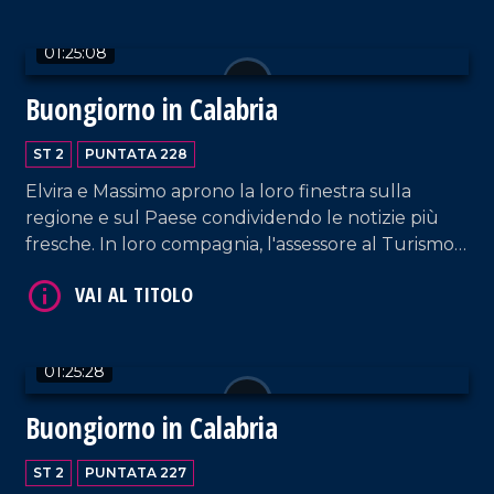
01:25:08
Buongiorno in Calabria
VAI AL TITOLO
ST 2
PUNTATA 228
Elvira e Massimo aprono la loro finestra sulla
regione e sul Paese condividendo le notizie più
fresche. In loro compagnia, l'assessore al Turismo
Vincenzo Costantino e l'iconografa Michela
Ferrara.
VAI AL TITOLO
01:25:28
Buongiorno in Calabria
ST 2
PUNTATA 227