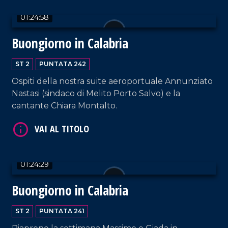
01:24:58
Buongiorno in Calabria
ST 2
PUNTATA 242
VAI AL TITOLO
Ospiti della nostra suite aeroportuale Annunziato
Nastasi (sindaco di Melito Porto Salvo) e la
cantante Chiara Montalto.
01:24:29
Buongiorno in Calabria
VAI AL TITOLO
ST 2
PUNTATA 241