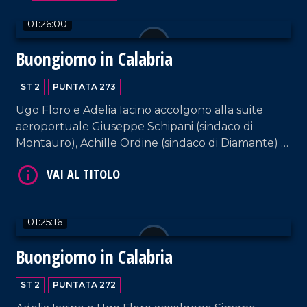
01:26:00
Buongiorno in Calabria
ST 2
PUNTATA 273
Ugo Floro e Adelia Iacino accolgono alla suite
aeroportuale Giuseppe Schipani (sindaco di
Montauro), Achille Ordine (sindaco di Diamante) e
VAI AL TITOLO
il sindaco di Parghelia, Antonio Landro.
01:25:16
Buongiorno in Calabria
ST 2
PUNTATA 272
VAI AL TITOLO