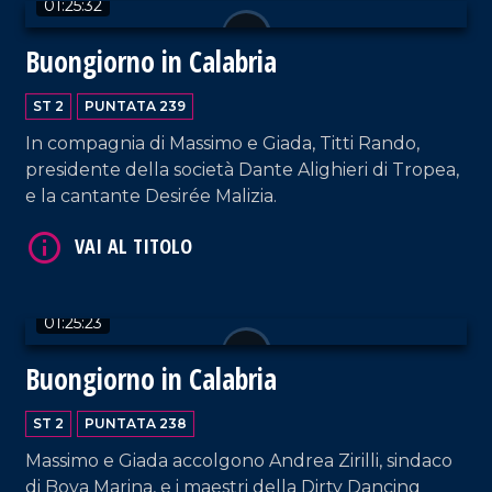
01:25:32
Buongiorno in Calabria
ST 2
PUNTATA 239
In compagnia di Massimo e Giada, Titti Rando,
VAI AL TITOLO
presidente della società Dante Alighieri di Tropea,
e la cantante Desirée Malizia.
01:25:23
Buongiorno in Calabria
VAI AL TITOLO
ST 2
PUNTATA 238
Massimo e Giada accolgono Andrea Zirilli, sindaco
di Bova Marina, e i maestri della Dirty Dancing