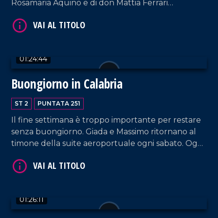
Rosamaria Aquino e di don Mattia Ferrari
(cappellano della ONG "Mediterrranea Saving
Humans"). Intervengono, inoltre, la content
creator Noemi Spinetti e il mentalista Mattia Di
Pace.
01:24:44
Buongiorno in Calabria
VAI AL TITOLO
ST 2
PUNTATA 251
Il fine settimana è troppo importante per restare
senza buongiorno. Giada e Massimo ritornano al
timone della suite aeroportuale ogni sabato. Oggi
sono in compagnia del cantautore Sasà Calabrese,
del sindaco di Reggio Calabria Mimmo Battaglia e
di Gaetano Moraca, giornalista e ideatore del
VAI AL TITOLO
Festival del Lamento.
01:26:11