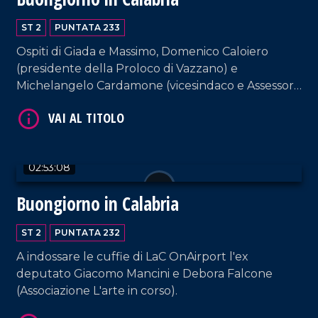
ST 2
PUNTATA 233
Ospiti di Giada e Massimo, Domenico Caloiero
(presidente della Proloco di Vazzano) e
VAI AL TITOLO
Michelangelo Cardamone (vicesindaco e Assessore
al Patrimonio del comune di Lamezia Terme).
02:53:08
Buongiorno in Calabria
VAI AL TITOLO
ST 2
PUNTATA 232
A indossare le cuffie di LaC OnAirport l'ex
deputato Giacomo Mancini e Debora Falcone
(Associazione L'arte in corso).