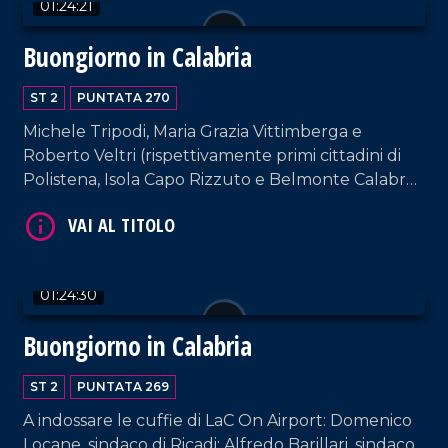
01:24:21
Buongiorno in Calabria
ST 2
PUNTATA 270
Michele Tripodi, Maria Grazia Vittimberga e
Roberto Veltri (rispettivamente primi cittadini di
Polistena, Isola Capo Rizzuto e Belmonte Calabro)
ospiti della nostra suite aeroportuale. Interviste a
VAI AL TITOLO
cura di Adelia Iacino e Ugo Floro.
01:24:30
Buongiorno in Calabria
ST 2
PUNTATA 269
A indossare le cuffie di LaC On Airport: Domenico
VAI AL TITOLO
Locane, sindaco di Ricadi; Alfredo Barillari, sindaco