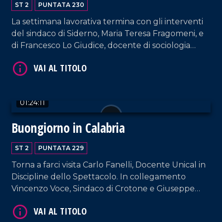
ST 2
PUNTATA 230
La settimana lavorativa termina con gli interventi
del sindaco di Siderno, Maria Teresa Fragomeni, e
di Francesco Lo Giudice, docente di sociologia
VAI AL TITOLO
politica.
01:24:11
Buongiorno in Calabria
ST 2
PUNTATA 229
VAI AL TITOLO
Torna a farci visita Carlo Fanelli, Docente Unical in
Discipline dello Spettacolo. In collegamento
Vincenzo Voce, Sindaco di Crotone e Giuseppe
Ferraro, coreografo e direttore artistico della Art
Show Dance Academy.