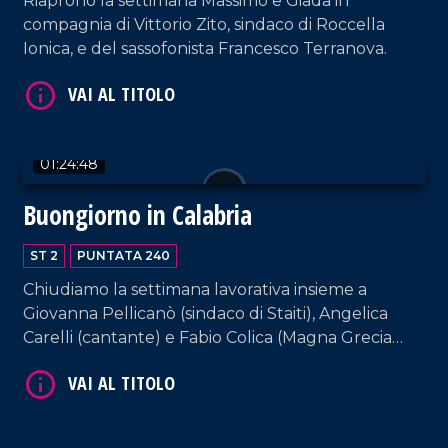
Riaprono la settimana Massimo e Giada in
compagnia di Vittorio Zito, sindaco di Roccella
Ionica, e del sassofonista Francesco Terranova.
VAI AL TITOLO
01:24:48
Buongiorno in Calabria
ST 2
PUNTATA 240
Chiudiamo la settimana lavorativa insieme a
Giovanna Pellicanò (sindaco di Staiti), Angelica
Carelli (cantante) e Fabio Colica (Magna Grecia
gioielli). E come sempre, rassegna stampa e musica
VAI AL TITOLO
da non perdere.