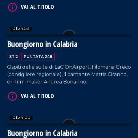
la cantante Carmen Floccari e il musicista Paolo
Paviglianiti.
01:24:58
Buongiorno in Calabria
VAI AL TITOLO
ST 2
PUNTATA 248
Ospiti della suite di LaC OnAirport, Filomena Greco
(consigliere regionale), il cantante Mattia Ciranno,
e il film-maker Andrea Bonanno.
VAI AL TITOLO
01:24:00
Buongiorno in Calabria