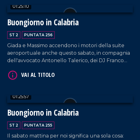
01:25:10
Buongiorno in Calabria
ST 2
PUNTATA 256
Giada e Massimo accendono i motori della suite
aeroportuale anche questo sabato, in compagnia
VAI AL TITOLO
dell'avvocato Antonello Talerico, dei DJ Franco
Siciliano e Luigi D'Alife e dei cantanti Leonardo
Forciniti e Giovanni Buffone.
01:25:57
Buongiorno in Calabria
VAI AL TITOLO
ST 2
PUNTATA 255
Il sabato mattina per noi significa una sola cosa: