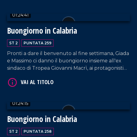
Domenico Sposato e Anna Francesca Ripoli,
componenti della band musicale Free Love.
01:24:41
Buongiorno in Calabria
ST 2
PUNTATA 259
Pronti a dare il benvenuto al fine settimana, Giada
VAI AL TITOLO
e Massimo ci danno il buongiorno insieme all'ex
sindaco di Tropea Giovanni Macrì, ai protagonisti
delle cantine Giraldi&Giraldi Alessandro e
Pierfrancesco Giraldi, e Matteo Ferraro e Manuel
De Rose della band Ynsanya.
01:24:15
Buongiorno in Calabria
VAI AL TITOLO
ST 2
PUNTATA 258