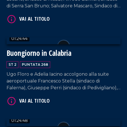
di Serra San Bruno; Salvatore Mascaro, Sindaco di
Cerenzia. Interviste a cura di Adelia Iacino e Ugo
Floro.
01:24:44
Buongiorno in Calabria
VAI AL TITOLO
ST 2
PUNTATA 268
Ugo Floro e Adelia Iacino accolgono alla suite
aeroportuale Francesco Stella (sindaco di
Falerna), Giuseppe Perri (sindaco di Pedivigliano),
Irma Bucarelli (sindaca di Mendicino) e
Mariateresa Fragomeni (sindaca di Siderno).
VAI AL TITOLO
01:24:48