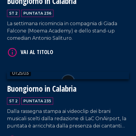
Buongiorno in Calabria
VAI AL TITOLO
ST 2
PUNTATA 236
La settimana ricomincia in compagnia di Giada
Falcone (Moema Academy) e dello stand-up
comedian Antonio Salituro.
VAI AL TITOLO
01:25:03
Buongiorno in Calabria
ST 2
PUNTATA 235
Dalla rassegna stampa ai videoclip dei brani
musicali scelti dalla redazione di LaC OnAirport, la
puntata è arricchita dalla presenza dei cantanti
Francesco Lembo e Giorgio Sposato e da Claudio