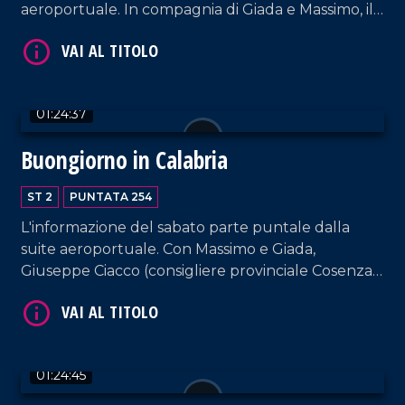
aeroportuale. In compagnia di Giada e Massimo, il
consigliere provinciale PD Graziano Di Natale, il
VAI AL TITOLO
sindaco di Mirto-Crosia Maria Teresa Aiello, la
responsabile di Marco Post Annarita Carnevale e la
vocal coach Katia Marafioti.
01:24:37
Buongiorno in Calabria
ST 2
PUNTATA 254
L'informazione del sabato parte puntale dalla
VAI AL TITOLO
suite aeroportuale. Con Massimo e Giada,
Giuseppe Ciacco (consigliere provinciale Cosenza),
il fotografo Angelo Maggio e il musicista Antonio
Grosso.
01:24:45