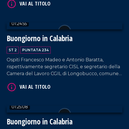
VAI AL TITOLO
Viola e Luigi Viola, rispettivamente responsabile
commerciale e titolare di Cantine Viola.
01:24:55
Buongiorno in Calabria
ST 2
PUNTATA 234
Ospiti Francesco Madeo e Antonio Baratta,
VAI AL TITOLO
rispettivamente segretario CISL e segretario della
Camera del Lavoro CGIL di Longobucco, comune
con cui Giada e Massimo si sono collegati per
testimoniare l'assemblea permanente contro
l'isolamento del paese dal crollo del ponte. Spazio
anche al cantautore Giuseppe Medaglia.
01:25:08
Buongiorno in Calabria
VAI AL TITOLO