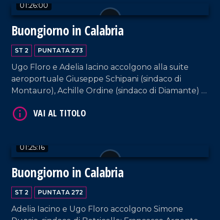
01:26:00
Buongiorno in Calabria
VAI AL TITOLO
ST 2
PUNTATA 273
Ugo Floro e Adelia Iacino accolgono alla suite
aeroportuale Giuseppe Schipani (sindaco di
Montauro), Achille Ordine (sindaco di Diamante) e
il sindaco di Parghelia, Antonio Landro.
01:25:16
VAI AL TITOLO
Buongiorno in Calabria
ST 2
PUNTATA 272
Adelia Iacino e Ugo Floro accolgono Simone