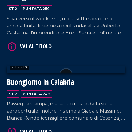
ST 2
PUNTATA 250
VAI AL TITOLO
Si va verso il week-end, ma la settimana non è
ancora finita! Insieme a noi il sindacalista Roberto
Castagna, l'imprenditore Enzo Serra e l'influencer
"La mamma calabrese".
01:25:14
VAI AL TITOLO
Buongiorno in Calabria
ST 2
PUNTATA 249
Rassegna stampa, meteo, curiosità dalla suite
aeroportuale. Inoltre, insieme a Giada e Massimo,
Bianca Rende (consigliere comunale di Cosenza),
la cantante Carmen Floccari e il musicista Paolo