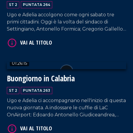
ST 2
PUNTATA 264
Ugo e Adelia accolgono come ogni sabato tre
VAI AL TITOLO
primi cittadini. Oggi è la volta del sindaco di
Settingiano, Antonello Formica; Gregorio Gallello
(sindaco di Gasperina); del sindaco di Amantea,
Vincenzo Pellegrino.
01:26:15
Buongiorno in Calabria
VAI AL TITOLO
ST 2
PUNTATA 263
Ugo e Adelia ci accompagnano nell'inizio di questa
nuova giornata. A indossare le cuffie di LaC
OnAirport: Edoardo Antonello Giudiceandrea,
sindaco di Calopezzati; Dario Bolotta, sindaco di
Petronà; Donatella Deposito, sindaca di Parenti.