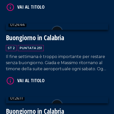
(cappellano della ONG "Mediterrranea Saving
Humans"). Intervengono, inoltre, la content
VAI AL TITOLO
creator Noemi Spinetti e il mentalista Mattia Di
Pace.
01:24:44
Buongiorno in Calabria
ST 2
PUNTATA 251
Il fine settimana è troppo importante per restare
senza buongiorno. Giada e Massimo ritornano al
VAI AL TITOLO
timone della suite aeroportuale ogni sabato. Oggi
sono in compagnia del cantautore Sasà Calabrese,
del sindaco di Reggio Calabria Mimmo Battaglia e
di Gaetano Moraca, giornalista e ideatore del
Festival del Lamento.
01:26:11
Buongiorno in Calabria