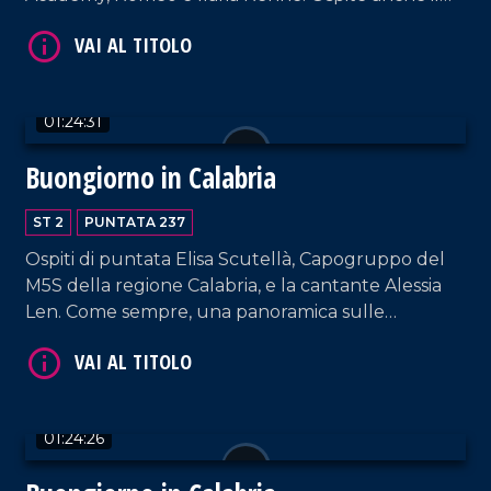
VAI AL TITOLO
meteorologo del gruppo LaC, Salvatore Lia.
01:24:31
Buongiorno in Calabria
ST 2
PUNTATA 237
VAI AL TITOLO
Ospiti di puntata Elisa Scutellà, Capogruppo del
M5S della regione Calabria, e la cantante Alessia
Len. Come sempre, una panoramica sulle
ultimissime e brani musicali di ieri e oggi.
01:24:26