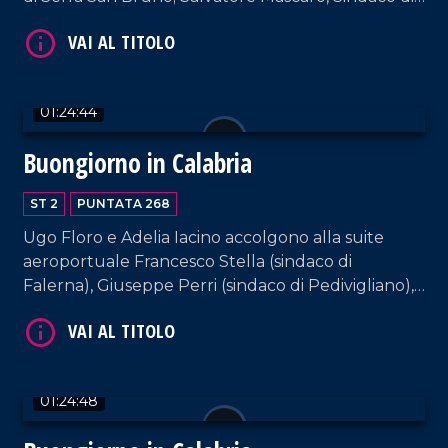
Cerenzia. Interviste a cura di Adelia Iacino e Ugo
Floro.
VAI AL TITOLO
01:24:44
Buongiorno in Calabria
ST 2
PUNTATA 268
Ugo Floro e Adelia Iacino accolgono alla suite
aeroportuale Francesco Stella (sindaco di
Falerna), Giuseppe Perri (sindaco di Pedivigliano),
VAI AL TITOLO
Irma Bucarelli (sindaca di Mendicino) e
Mariateresa Fragomeni (sindaca di Siderno).
01:24:48