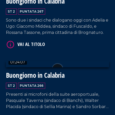
Buongiorno in Calabria
ST 2
PUNTATA 267
VAI AL TITOLO
Sono due i sindaci che dialogano oggi con Adelia e
Ugo: Giacomo Middea, sindaco di Fuscaldo, e
Rossana Tassone, prima cittadina di Brognaturo.
01:24:07
Buongiorno in Calabria
VAI AL TITOLO
ST 2
PUNTATA 266
Presenti ai microfoni della suite aeroportuale,
Pasquale Taverna (sindaco di Bianchi), Walter
Placida (sindaco di Sellia Marina) e Sandro Sorbara,
sindaco di Galatro.