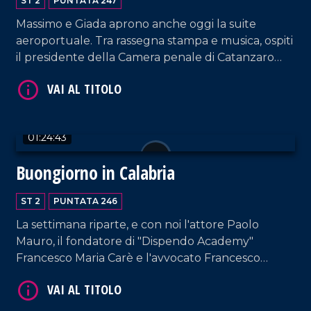
ST 2
PUNTATA 247
VAI AL TITOLO
Massimo e Giada aprono anche oggi la suite
aeroportuale. Tra rassegna stampa e musica, ospiti
il presidente della Camera penale di Catanzaro
Francesco Iacopino; Graziella Viscomi, sostituto
procuratore della Repubblica a Catanzaro e
Presidente nazionale dell'area DG; la cantante
Fabrizia Dragone.
01:24:43
Buongiorno in Calabria
VAI AL TITOLO
ST 2
PUNTATA 246
La settimana riparte, e con noi l'attore Paolo
Mauro, il fondatore di "Dispendo Academy"
Francesco Maria Carè e l'avvocato Francesco
Leone.