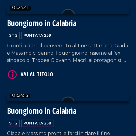
componenti della band musicale Free Love.
01:24:41
VAI AL TITOLO
Buongiorno in Calabria
ST 2
PUNTATA 259
Pronti a dare il benvenuto al fine settimana, Giada
e Massimo ci danno il buongiorno insieme all'ex
sindaco di Tropea Giovanni Macrì, ai protagonisti
delle cantine Giraldi&Giraldi Alessandro e
Pierfrancesco Giraldi, e Matteo Ferraro e Manuel
De Rose della band Ynsanya.
VAI AL TITOLO
01:24:15
Buongiorno in Calabria
ST 2
PUNTATA 258
Giada e Massimo pronti a farci iniziare il fine