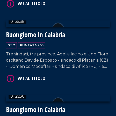
VAI AL TITOLO
01:25:38
Buongiorno in Calabria
ST 2
PUNTATA 265
Tre sindaci, tre province. Adelia Iacino e Ugo Floro
ospitano Davide Esposito - sindaco di Platania (CZ)
-, Domenico Modaffari - sindaco di Africo (RC) - e
Daniele Atanasio Sisca, sindaco di Santa Sofia
VAI AL TITOLO
d'Epiro (CS).
01:25:30
Buongiorno in Calabria