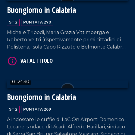
Buongiorno in Calabria
ST 2
PUNTATA 270
VAI AL TITOLO
Michele Tripodi, Maria Grazia Vittimberga e
Roberto Veltri (rispettivamente primi cittadini di
Polistena, Isola Capo Rizzuto e Belmonte Calabro)
ospiti della nostra suite aeroportuale. Interviste a
cura di Adelia Iacino e Ugo Floro.
01:24:30
VAI AL TITOLO
Buongiorno in Calabria
ST 2
PUNTATA 269
A indossare le cuffie di LaC On Airport: Domenico
Locane, sindaco di Ricadi; Alfredo Barillari, sindaco
di Serra San Bruno; Salvatore Mascaro, Sindaco di