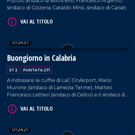
Puccio, sindaco di Botricello; Francesco Argento,
sindaco di Gizzeria; Cataldo Minò, sindaco di Cariati.
VAI AL TITOLO
01:24:37
Buongiorno in Calabria
ST 2
PUNTATA 271
A indossare le cuffie di LaC OnAirport, Mario
Murone (sindaco di Lamezia Terme), Matteo
VAI AL TITOLO
Francesco Lettieri (sindaco di Celico) e il sindaco di
Scalea, Mario Russo. Interviste a cura di Adelia
Iacino e Ugo Floro.
01:24:21