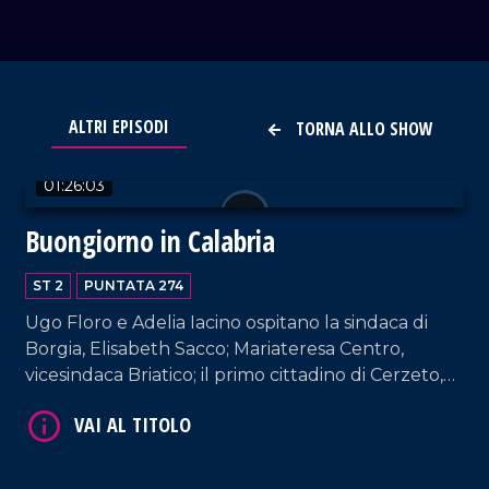
VAI AL TITOLO
ALTRI EPISODI
TORNA ALLO SHOW
01:26:03
Buongiorno in Calabria
ST 2
PUNTATA 274
Ugo Floro e Adelia Iacino ospitano la sindaca di
VAI AL TITOLO
Borgia, Elisabeth Sacco; Mariateresa Centro,
vicesindaca Briatico; il primo cittadino di Cerzeto,
Silvio Cascardo.