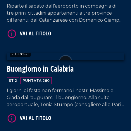
Riparte il sabato dall'aeroporto in compagnia di
tre primi cittadini appartenenti a tre province
VAI AL TITOLO
differenti: dal Catanzarese con Domenico Giampà
(sindaco di San Pietro a Maida), a Giuseppe
Condello (sindaco di San Nicola Da Crissa, nel
Vibonese) fino a Francesca Rosa D'Ambra (sindaca
di Malvito, nel Cosentino). Conduzione e interviste
01:24:40
a cura di Adelia Iacino e Ugo Floro.
Buongiorno in Calabria
ST 2
PUNTATA 260
VAI AL TITOLO
I giorni di festa non fermano i nostri Massimo e
Giada dall'augurarci il buongiorno. Alla suite
aeroportuale, Tonia Stumpo (consigliere alle Pari
Opportunità) e Raffaele Greco (Direttore dei
Parchi Marini Calabria). Infine, Michele Mirabelli,
Domenico Sposato e Anna Francesca Ripoli,