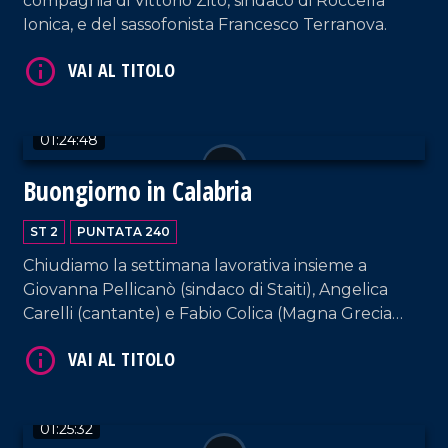
compagnia di Vittorio Zito, sindaco di Roccella
VAI AL TITOLO
Ionica, e del sassofonista Francesco Terranova.
01:24:48
Buongiorno in Calabria
ST 2
PUNTATA 240
VAI AL TITOLO
Chiudiamo la settimana lavorativa insieme a
Giovanna Pellicanò (sindaco di Staiti), Angelica
Carelli (cantante) e Fabio Colica (Magna Grecia
gioielli). E come sempre, rassegna stampa e musica
da non perdere.
01:25:32