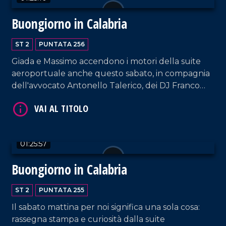
Buongiorno in Calabria
VAI AL TITOLO
ST 2
PUNTATA 256
Giada e Massimo accendono i motori della suite
aeroportuale anche questo sabato, in compagnia
dell'avvocato Antonello Talerico, dei DJ Franco
Siciliano e Luigi D'Alife e dei cantanti Leonardo
Forciniti e Giovanni Buffone.
VAI AL TITOLO
01:25:57
Buongiorno in Calabria
ST 2
PUNTATA 255
Il sabato mattina per noi significa una sola cosa:
rassegna stampa e curiosità dalla suite