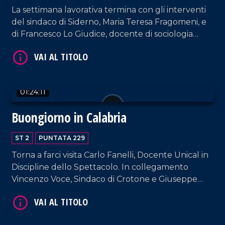
La settimana lavorativa termina con gli interventi
del sindaco di Siderno, Maria Teresa Fragomeni, e
di Francesco Lo Giudice, docente di sociologia
politica.
01:24:11
VAI AL TITOLO
Buongiorno in Calabria
ST 2
PUNTATA 229
Torna a farci visita Carlo Fanelli, Docente Unical in
Discipline dello Spettacolo. In collegamento
Vincenzo Voce, Sindaco di Crotone e Giuseppe
Ferraro, coreografo e direttore artistico della Art
Show Dance Academy.
VAI AL TITOLO