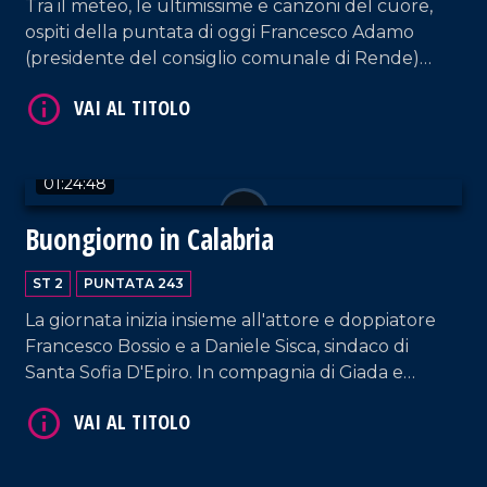
Tra il meteo, le ultimissime e canzoni del cuore,
VAI AL TITOLO
ospiti della puntata di oggi Francesco Adamo
(presidente del consiglio comunale di Rende)
l'artista Francesco Minuti e i componenti della
Hosteria di Giò.
01:24:48
Buongiorno in Calabria
VAI AL TITOLO
ST 2
PUNTATA 243
La giornata inizia insieme all'attore e doppiatore
Francesco Bossio e a Daniele Sisca, sindaco di
Santa Sofia D'Epiro. In compagnia di Giada e
Massimo anche Enzo Campagnoli, Direttore
d'orchestra di Sanremo.