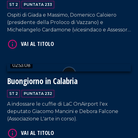
ST 2
PUNTATA 233
Ospiti di Giada e Massimo, Domenico Caloiero
(presidente della Proloco di Vazzano) e
Michelangelo Cardamone (vicesindaco e Assessore
al Patrimonio del comune di Lamezia Terme).
VAI AL TITOLO
02:53:08
Buongiorno in Calabria
ST 2
PUNTATA 232
A indossare le cuffie di LaC OnAirport l'ex
deputato Giacomo Mancini e Debora Falcone
(Associazione L'arte in corso).
VAI AL TITOLO