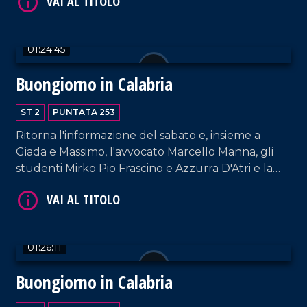
Grosso.
VAI AL TITOLO
01:24:45
Buongiorno in Calabria
ST 2
PUNTATA 253
Ritorna l'informazione del sabato e, insieme a
Giada e Massimo, l'avvocato Marcello Manna, gli
VAI AL TITOLO
studenti Mirko Pio Frascino e Azzurra D'Atri e la
cantautrice Raffaè.
01:26:11
Buongiorno in Calabria