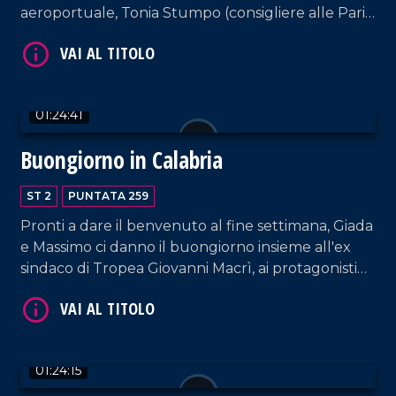
aeroportuale, Tonia Stumpo (consigliere alle Pari
VAI AL TITOLO
Opportunità) e Raffaele Greco (Direttore dei
Parchi Marini Calabria). Infine, Michele Mirabelli,
Domenico Sposato e Anna Francesca Ripoli,
componenti della band musicale Free Love.
01:24:41
Buongiorno in Calabria
ST 2
PUNTATA 259
VAI AL TITOLO
Pronti a dare il benvenuto al fine settimana, Giada
e Massimo ci danno il buongiorno insieme all'ex
sindaco di Tropea Giovanni Macrì, ai protagonisti
delle cantine Giraldi&Giraldi Alessandro e
Pierfrancesco Giraldi, e Matteo Ferraro e Manuel
De Rose della band Ynsanya.
01:24:15