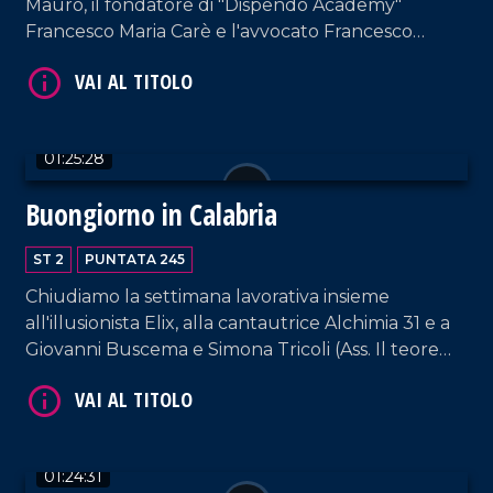
Mauro, il fondatore di "Dispendo Academy"
Francesco Maria Carè e l'avvocato Francesco
Leone.
01:25:28
Buongiorno in Calabria
VAI AL TITOLO
ST 2
PUNTATA 245
Chiudiamo la settimana lavorativa insieme
all'illusionista Elix, alla cantautrice Alchimia 31 e a
Giovanni Buscema e Simona Tricoli (Ass. Il teorema
della sostenibilità).
01:24:31
VAI AL TITOLO