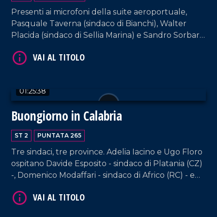
Presenti ai microfoni della suite aeroportuale,
VAI AL TITOLO
Pasquale Taverna (sindaco di Bianchi), Walter
Placida (sindaco di Sellia Marina) e Sandro Sorbara,
sindaco di Galatro.
01:25:38
Buongiorno in Calabria
VAI AL TITOLO
ST 2
PUNTATA 265
Tre sindaci, tre province. Adelia Iacino e Ugo Floro
ospitano Davide Esposito - sindaco di Platania (CZ)
-, Domenico Modaffari - sindaco di Africo (RC) - e
Daniele Atanasio Sisca, sindaco di Santa Sofia
d'Epiro (CS).