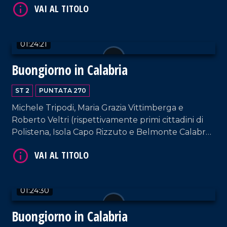
Iacino e Ugo Floro.
VAI AL TITOLO
01:24:21
Buongiorno in Calabria
ST 2
PUNTATA 270
Michele Tripodi, Maria Grazia Vittimberga e
Roberto Veltri (rispettivamente primi cittadini di
Polistena, Isola Capo Rizzuto e Belmonte Calabro)
VAI AL TITOLO
ospiti della nostra suite aeroportuale. Interviste a
cura di Adelia Iacino e Ugo Floro.
01:24:30
Buongiorno in Calabria