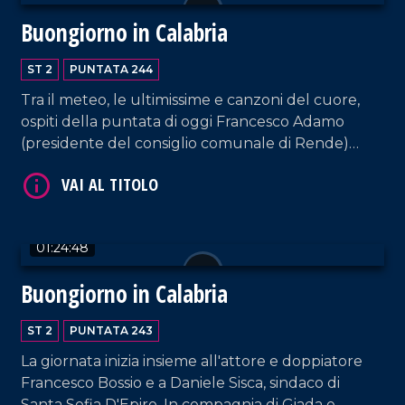
Buongiorno in Calabria
ST 2
PUNTATA 244
Tra il meteo, le ultimissime e canzoni del cuore,
ospiti della puntata di oggi Francesco Adamo
(presidente del consiglio comunale di Rende)
l'artista Francesco Minuti e i componenti della
Hosteria di Giò.
VAI AL TITOLO
01:24:48
Buongiorno in Calabria
ST 2
PUNTATA 243
La giornata inizia insieme all'attore e doppiatore
Francesco Bossio e a Daniele Sisca, sindaco di
VAI AL TITOLO
Santa Sofia D'Epiro. In compagnia di Giada e