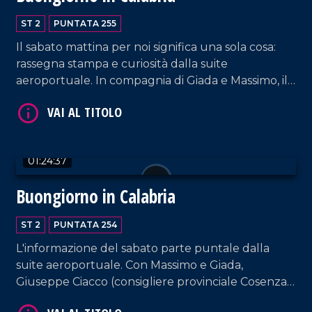
VAI AL TITOLO
ST 2
PUNTATA 255
Il sabato mattina per noi significa una sola cosa:
rassegna stampa e curiosità dalla suite
aeroportuale. In compagnia di Giada e Massimo, il
consigliere provinciale PD Graziano Di Natale, il
sindaco di Mirto-Crosia Maria Teresa Aiello, la
responsabile di Marco Post Annarita Carnevale e la
vocal coach Katia Marafioti.
01:24:37
VAI AL TITOLO
Buongiorno in Calabria
ST 2
PUNTATA 254
L'informazione del sabato parte puntale dalla
suite aeroportuale. Con Massimo e Giada,
Giuseppe Ciacco (consigliere provinciale Cosenza),
il fotografo Angelo Maggio e il musicista Antonio