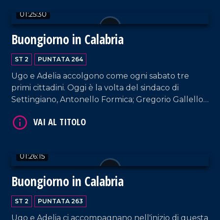
01:25:30
VAI AL TITOLO
Buongiorno in Calabria
ST 2
PUNTATA 264
Ugo e Adelia accolgono come ogni sabato tre
primi cittadini. Oggi è la volta del sindaco di
Settingiano, Antonello Formica; Gregorio Gallello
(sindaco di Gasperina); del sindaco di Amantea,
Vincenzo Pellegrino.
VAI AL TITOLO
01:26:15
Buongiorno in Calabria
ST 2
PUNTATA 263
Ugo e Adelia ci accompagnano nell'inizio di questa