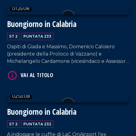
anche al cantautore Giuseppe Medaglia.
01:25:08
Buongiorno in Calabria
ST 2
PUNTATA 233
Ospiti di Giada e Massimo, Domenico Caloiero
VAI AL TITOLO
(presidente della Proloco di Vazzano) e
Michelangelo Cardamone (vicesindaco e Assessore
al Patrimonio del comune di Lamezia Terme).
02:53:08
Buongiorno in Calabria
VAI AL TITOLO
ST 2
PUNTATA 232
A indossare le cuffie di LaC OnAirport l'ex