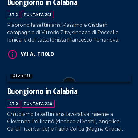
Buongiorno in Calabria
ST 2
PUNTATA 241
Riaprono la settimana Massimo e Giada in
compagnia di Vittorio Zito, sindaco di Roccella
Ionica, e del sassofonista Francesco Terranova.
VAI AL TITOLO
01:24:48
Buongiorno in Calabria
ST 2
PUNTATA 240
Chiudiamo la settimana lavorativa insieme a
Giovanna Pellicanò (sindaco di Staiti), Angelica
Carelli (cantante) e Fabio Colica (Magna Grecia
VAI AL TITOLO
gioielli). E come sempre, rassegna stampa e musica