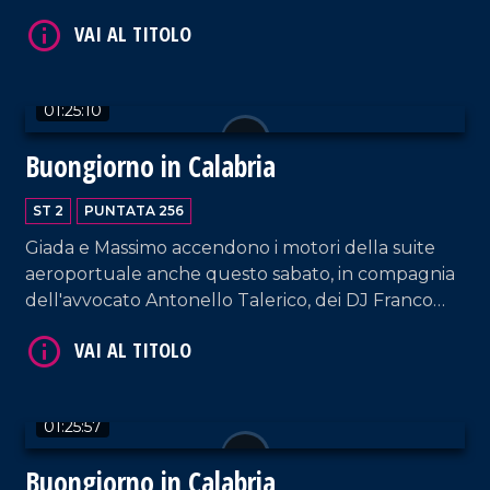
Polistena -, il presidente di "Smile Pallanuoto"
VAI AL TITOLO
Francesco Manna e il cantante lirico e direttore
artistico Stefano Tanzillo.
01:25:10
Buongiorno in Calabria
ST 2
PUNTATA 256
Giada e Massimo accendono i motori della suite
VAI AL TITOLO
aeroportuale anche questo sabato, in compagnia
dell'avvocato Antonello Talerico, dei DJ Franco
Siciliano e Luigi D'Alife e dei cantanti Leonardo
Forciniti e Giovanni Buffone.
01:25:57
Buongiorno in Calabria