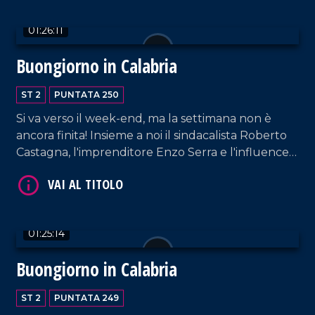
Festival del Lamento.
01:26:11
Buongiorno in Calabria
ST 2
PUNTATA 250
Si va verso il week-end, ma la settimana non è
ancora finita! Insieme a noi il sindacalista Roberto
Castagna, l'imprenditore Enzo Serra e l'influencer
VAI AL TITOLO
"La mamma calabrese".
01:25:14
Buongiorno in Calabria
ST 2
PUNTATA 249
VAI AL TITOLO