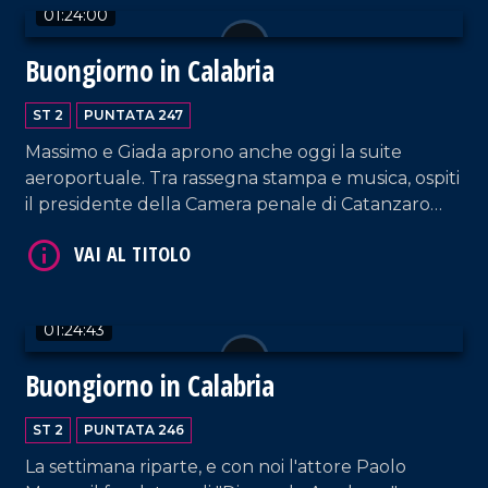
01:24:00
Buongiorno in Calabria
ST 2
PUNTATA 247
Massimo e Giada aprono anche oggi la suite
aeroportuale. Tra rassegna stampa e musica, ospiti
il presidente della Camera penale di Catanzaro
Francesco Iacopino; Graziella Viscomi, sostituto
VAI AL TITOLO
procuratore della Repubblica a Catanzaro e
Presidente nazionale dell'area DG; la cantante
Fabrizia Dragone.
01:24:43
Buongiorno in Calabria
ST 2
PUNTATA 246
La settimana riparte, e con noi l'attore Paolo
VAI AL TITOLO