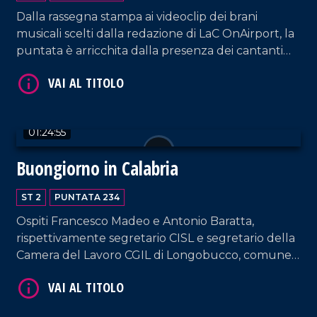
Dalla rassegna stampa ai videoclip dei brani
musicali scelti dalla redazione di LaC OnAirport, la
puntata è arricchita dalla presenza dei cantanti
Francesco Lembo e Giorgio Sposato e da Claudio
Viola e Luigi Viola, rispettivamente responsabile
commerciale e titolare di Cantine Viola.
01:24:55
VAI AL TITOLO
Buongiorno in Calabria
ST 2
PUNTATA 234
Ospiti Francesco Madeo e Antonio Baratta,
rispettivamente segretario CISL e segretario della
Camera del Lavoro CGIL di Longobucco, comune
con cui Giada e Massimo si sono collegati per
testimoniare l'assemblea permanente contro
VAI AL TITOLO
l'isolamento del paese dal crollo del ponte. Spazio