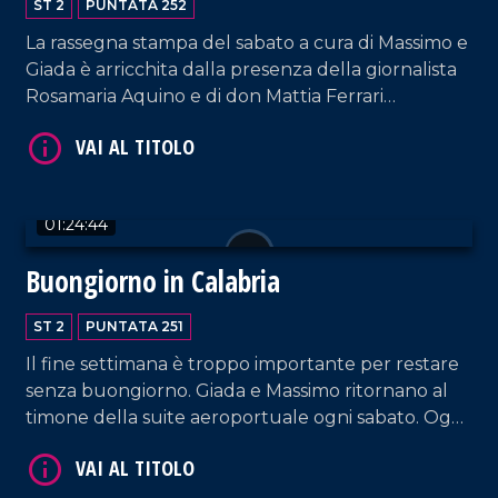
VAI AL TITOLO
ST 2
PUNTATA 252
La rassegna stampa del sabato a cura di Massimo e
Giada è arricchita dalla presenza della giornalista
Rosamaria Aquino e di don Mattia Ferrari
(cappellano della ONG "Mediterrranea Saving
Humans"). Intervengono, inoltre, la content
creator Noemi Spinetti e il mentalista Mattia Di
Pace.
01:24:44
VAI AL TITOLO
Buongiorno in Calabria
ST 2
PUNTATA 251
Il fine settimana è troppo importante per restare
senza buongiorno. Giada e Massimo ritornano al
timone della suite aeroportuale ogni sabato. Oggi
sono in compagnia del cantautore Sasà Calabrese,
del sindaco di Reggio Calabria Mimmo Battaglia e
di Gaetano Moraca, giornalista e ideatore del
VAI AL TITOLO