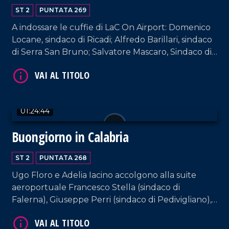
ST 2
PUNTATA 269
VAI AL TITOLO
A indossare le cuffie di LaC On Airport: Domenico
Locane, sindaco di Ricadi; Alfredo Barillari, sindaco
di Serra San Bruno; Salvatore Mascaro, Sindaco di
Cerenzia. Interviste a cura di Adelia Iacino e Ugo
Floro.
01:24:44
Buongiorno in Calabria
VAI AL TITOLO
ST 2
PUNTATA 268
Ugo Floro e Adelia Iacino accolgono alla suite
aeroportuale Francesco Stella (sindaco di
Falerna), Giuseppe Perri (sindaco di Pedivigliano),
Irma Bucarelli (sindaca di Mendicino) e
Mariateresa Fragomeni (sindaca di Siderno).