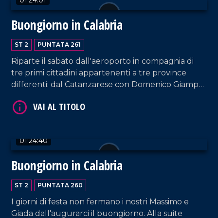
VAI AL TITOLO
Buongiorno in Calabria
ST 2
PUNTATA 261
Riparte il sabato dall'aeroporto in compagnia di
tre primi cittadini appartenenti a tre province
differenti: dal Catanzarese con Domenico Giampà
(sindaco di San Pietro a Maida), a Giuseppe
Condello (sindaco di San Nicola Da Crissa, nel
Vibonese) fino a Francesca Rosa D'Ambra (sindaca
VAI AL TITOLO
di Malvito, nel Cosentino). Conduzione e interviste
01:24:40
a cura di Adelia Iacino e Ugo Floro.
Buongiorno in Calabria
ST 2
PUNTATA 260
I giorni di festa non fermano i nostri Massimo e
Giada dall'augurarci il buongiorno. Alla suite