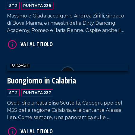
ST 2
PUNTATA 238
Massimo e Giada accolgono Andrea Zirilli, sindaco
di Bova Marina, e i maestri della Dirty Dancing
Academy, Romeo e Ilaria Renne. Ospite anche il
meteorologo del gruppo LaC, Salvatore Lia.
VAI AL TITOLO
01:24:31
Buongiorno in Calabria
ST 2
PUNTATA 237
Ospiti di puntata Elisa Scutellà, Capogruppo del
M5S della regione Calabria, e la cantante Alessia
Len. Come sempre, una panoramica sulle
ultimissime e brani musicali di ieri e oggi.
VAI AL TITOLO