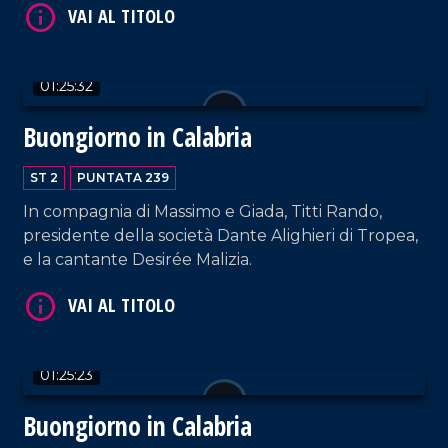
da non perdere.
01:25:32
Buongiorno in Calabria
ST 2
PUNTATA 239
VAI AL TITOLO
In compagnia di Massimo e Giada, Titti Rando,
presidente della società Dante Alighieri di Tropea,
e la cantante Desirée Malizia.
01:25:23
Buongiorno in Calabria
VAI AL TITOLO