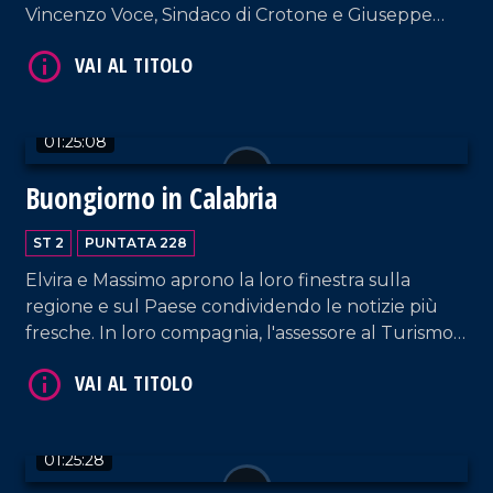
Vincenzo Voce, Sindaco di Crotone e Giuseppe
Ferraro, coreografo e direttore artistico della Art
Show Dance Academy.
01:25:08
VAI AL TITOLO
Buongiorno in Calabria
ST 2
PUNTATA 228
Elvira e Massimo aprono la loro finestra sulla
regione e sul Paese condividendo le notizie più
fresche. In loro compagnia, l'assessore al Turismo
Vincenzo Costantino e l'iconografa Michela
Ferrara.
VAI AL TITOLO
01:25:28