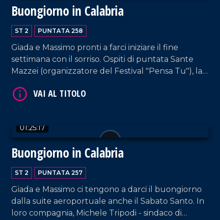
Buongiorno in Calabria
VAI AL TITOLO
ST 2
PUNTATA 258
Giada e Massimo pronti a farci iniziare il fine
settimana con il sorriso. Ospiti di puntata Sante
Mazzei (organizzatore del Festival "Pensa Tu"), la
fiorista Annarita Aquino, e i content creator
Francesca Alessia Cipparrone e "i_cannarelliz"
(Luisa Cannataro e Mirko Borrelli).
VAI AL TITOLO
01:25:17
Buongiorno in Calabria
ST 2
PUNTATA 257
Giada e Massimo ci tengono a darci il buongiorno
dalla suite aeroportuale anche il Sabato Santo. In
loro compagnia, Michele Tripodi - sindaco di