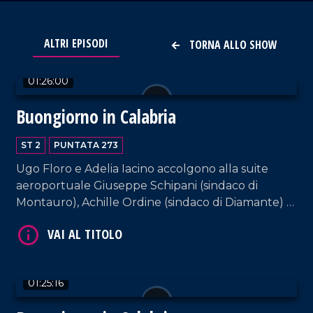
VAI AL TITOLO
ALTRI EPISODI
TORNA ALLO SHOW
01:26:00
Buongiorno in Calabria
ST 2
PUNTATA 273
Ugo Floro e Adelia Iacino accolgono alla suite
aeroportuale Giuseppe Schipani (sindaco di
VAI AL TITOLO
Montauro), Achille Ordine (sindaco di Diamante) e
il sindaco di Parghelia, Antonio Landro.
01:25:16