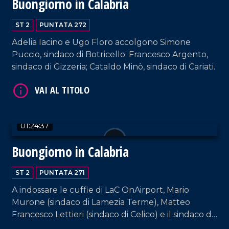
Buongiorno in Calabria
VAI AL TITOLO
ST 2
PUNTATA 272
Adelia Iacino e Ugo Floro accolgono Simone
Puccio, sindaco di Botricello; Francesco Argento,
sindaco di Gizzeria; Cataldo Minò, sindaco di Cariati.
01:24:37
VAI AL TITOLO
Buongiorno in Calabria
ST 2
PUNTATA 271
A indossare le cuffie di LaC OnAirport, Mario
Murone (sindaco di Lamezia Terme), Matteo
Francesco Lettieri (sindaco di Celico) e il sindaco di
Scalea, Mario Russo. Interviste a cura di Adelia