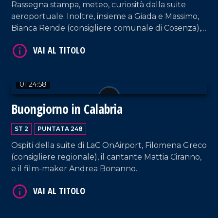
Rassegna stampa, meteo, curiosità dalla suite
aeroportuale. Inoltre, insieme a Giada e Massimo,
Bianca Rende (consigliere comunale di Cosenza),
la cantante Carmen Floccari e il musicista Paolo
Paviglianiti.
01:24:58
Buongiorno in Calabria
VAI AL TITOLO
ST 2
PUNTATA 248
Ospiti della suite di LaC OnAirport, Filomena Greco
(consigliere regionale), il cantante Mattia Ciranno,
e il film-maker Andrea Bonanno.
VAI AL TITOLO