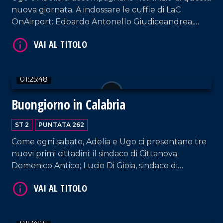
nuova giornata. A indossare le cuffie di LaC
VAI AL TITOLO
OnAirport: Edoardo Antonello Giudiceandrea,
sindaco di Calopezzati; Dario Bolotta, sindaco di
Petronà; Donatella Deposito, sindaca di Parenti.
01:25:48
Buongiorno in Calabria
VAI AL TITOLO
ST 2
PUNTATA 262
Come ogni sabato, Adelia e Ugo ci presentano tre
nuovi primi cittadini: il sindaco di Cittanova
Domenico Antico; Lucio Di Gioia, sindaco di
Cerisano; Domenico Stranieri, sindaco di Sant'Agata
del Bianco.
01:24:01