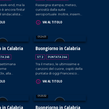
l week-end, ma la
Rassegna stampa, meteo,
 è ancora finita!
curiosità dalla suite
il sindacalista
aeroportuale. Inoltre, insieme
agna,
a Giada e Massimo, Bianca
TOLO
VAI AL TITOLO
e Enzo Serra e
Rende (consigliere comunale
 "La mamma
di Cosenza), la cantante
Carmen Floccari e il musicista
01:24:31
Paolo Paviglianiti.
 in Calabria
Buongiorno in Calabria
TA 245
ST 2
PUNTATA 244
 settimana
Tra il meteo, le ultimissime e
sieme
canzoni del cuore, ospiti della
Elix, alla
puntata di oggi Francesco
lchimia 31 e a
Adamo (presidente del
TOLO
VAI AL TITOLO
scema e Simona
consiglio comunale di Rende)
l teorema della
l'artista Francesco Minuti e i
componenti della Hosteria di
01:25:32
Giò.
 in Calabria
Buongiorno in Calabria