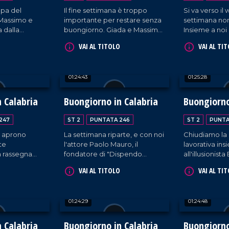
mpa del
Il fine settimana è troppo
Si va verso i
 Massimo e
importante per restare senza
settimana non
a dalla
buongiorno. Giada e Massimo
Insieme a noi 
ornalista
ritornano al timone della suite
Roberto Cast
VAI AL TITOLO
VAI AL TI
o e di don
aeroportuale ogni sabato.
l'imprenditor
appellano
Oggi sono in compagnia del
l'influencer
terrranea
cantautore Sasà Calabrese,
calabrese".
01:24:43
01:25:28
.
del sindaco di Reggio Calabria
ltre, la
Mimmo Battaglia e di
 Noemi
Gaetano Moraca, giornalista e
 Calabria
Buongiorno in Calabria
Buongiorno
alista Mattia
ideatore del Festival del
Lamento.
247
ST 2
PUNTATA 246
ST 2
PUNTA
 aprono
La settimana riparte, e con noi
Chiudiamo la
te
l'attore Paolo Mauro, il
lavorativa in
a rassegna
fondatore di "Dispendo
all'illusionista 
ospiti il
Academy" Francesco Maria
cantautrice A
VAI AL TITOLO
VAI AL TI
a Camera
Carè e l'avvocato Francesco
Giovanni Bu
zaro
Leone.
Tricoli (Ass. I
no; Graziella
sostenibilità).
01:24:29
01:24:48
to procuratore
 a Catanzaro
ionale
 Calabria
Buongiorno in Calabria
Buongiorno