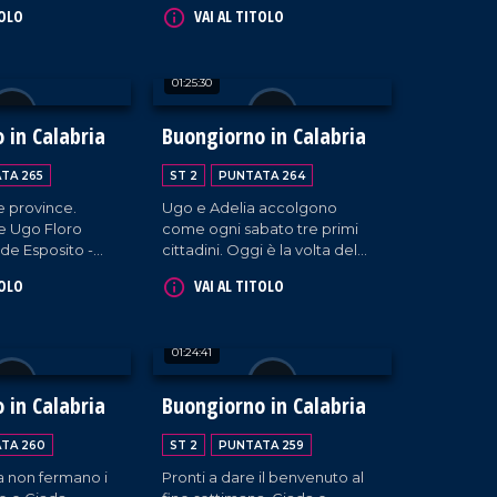
listena, Isola
Barillari, sindaco di Serra San
TOLO
VAI AL TITOLO
 e Belmonte
Bruno; Salvatore Mascaro,
i della nostra
Sindaco di Cerenzia. Interviste
uale. Interviste a
a cura di Adelia Iacino e Ugo
01:25:30
a Iacino e Ugo
Floro.
 in Calabria
Buongiorno in Calabria
TA 265
ST 2
PUNTATA 264
re province.
Ugo e Adelia accolgono
 e Ugo Floro
come ogni sabato tre primi
de Esposito -
cittadini. Oggi è la volta del
tania (CZ) -,
sindaco di Settingiano,
TOLO
VAI AL TITOLO
affari - sindaco
Antonello Formica; Gregorio
 - e Daniele
Gallello (sindaco di Gasperina);
a, sindaco di
del sindaco di Amantea,
01:24:41
Epiro (CS).
Vincenzo Pellegrino.
 in Calabria
Buongiorno in Calabria
TA 260
ST 2
PUNTATA 259
sta non fermano i
Pronti a dare il benvenuto al