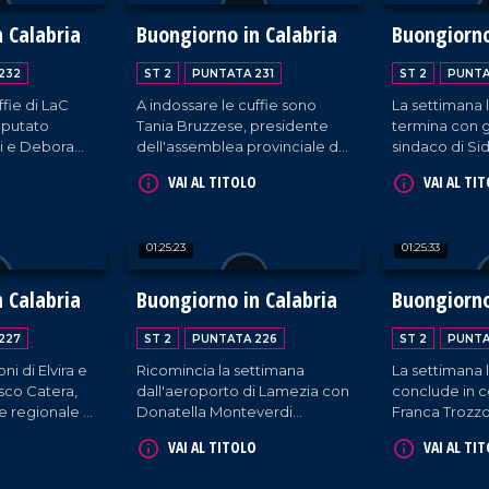
rispettivame
commerciale e
 Calabria
Buongiorno in Calabria
Buongiorno
Cantine Viola
232
ST 2
PUNTATA 231
ST 2
PUNTA
ffie di LaC
A indossare le cuffie sono
La settimana 
eputato
Tania Bruzzese, presidente
termina con gl
i e Debora
dell'assemblea provinciale del
sindaco di Si
zione L'arte
PD di Reggio Calabria, e il
Teresa Fragom
VAI AL TITOLO
VAI AL TI
cantante Christian Antonio
Francesco Lo 
Cerminara, in arte Chrystal.
docente di soc
01:25:23
01:25:33
 Calabria
Buongiorno in Calabria
Buongiorno
227
ST 2
PUNTATA 226
ST 2
PUNTA
ni di Elvira e
Ricomincia la settimana
La settimana l
sco Catera,
dall'aeroporto di Lamezia con
conclude in 
e regionale di
Donatella Monteverdi
Franca Trozzo
ni in Calabria,
(assessore comunale di
regionale dell
VAI AL TITOLO
VAI AL TI
Luca,
Catanzaro con delega alla
Tessile, e dell
ome sempre,
cultura), il presidente
designer Emil