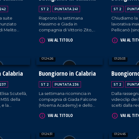
cantante
.
242
ST 2
PUNTATA 241
ST 2
PUNTA
a suite
Riaprono la settimana
Chiudiamo la
nunziato
Massimo e Giada in
lavorativa in
di Melito
compagnia di Vittorio Zito,
Pellicanò (sind
 cantante
sindaco di Roccella Ionica, e
Angelica Carel
VAI AL TITOLO
VAI AL TI
del sassofonista Francesco
Fabio Colica
Terranova.
gioielli). E 
rassegna sta
01:24:26
01:25:03
non perdere.
 Calabria
Buongiorno in Calabria
Buongiorno
237
ST 2
PUNTATA 236
ST 2
PUNTA
Elisa Scutellà,
La settimana ricomincia in
Dalla rassegn
M5S della
compagnia di Giada Falcone
videoclip dei 
 e la
(Moema Academy) e dello
scelti dalla r
a Len. Come
stand-up comedian Antonio
OnAirport, la
VAI AL TITOLO
VAI AL TI
oramica sulle
Salituro.
arricchita dal
i musicali di
cantanti Fra
Giorgio Spos
01:24:31
01:24:45
Viola e Luigi V