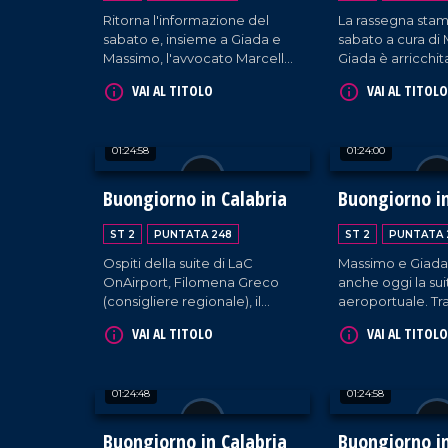
Ritorna l'informazione del
La rassegna sta
sabato e, insieme a Giada e
sabato a cura di
Massimo, l'avvocato Marcello
Giada è arricchit
Manna, gli studenti Mirko Pio
presenza della gi
VAI AL TITOLO
VAI AL TITOLO
Frascino e Azzurra D'Atri e la
Rosamaria Aquin
cantautrice Raffaè.
Mattia Ferrari (c
della ONG "Medi
01:24:58
01:24:00
Saving Humans")
Intervengono, ino
content creator
Buongiorno in Calabria
Buongiorno in
Spinetti e il ment
Di Pace.
ST 2
PUNTATA 248
ST 2
PUNTATA 
Ospiti della suite di LaC
Massimo e Giada
OnAirport, Filomena Greco
anche oggi la sui
(consigliere regionale), il
aeroportuale. Tr
cantante Mattia Ciranno, e il
stampa e musica, 
VAI AL TITOLO
VAI AL TITOLO
film-maker Andrea Bonanno.
presidente dell
penale di Catan
Francesco Iacopi
01:24:48
01:24:58
Viscomi, sostitu
della Repubblica
e Presidente naz
Buongiorno in Calabria
Buongiorno in