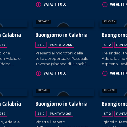
o, sindaco di
Matteo Francesco Lettieri
cittadini di Po
VAI AL TITOLO
VAI AL TI
 Minò,
(sindaco di Celico) e il sindaco
Capo Rizzuto
.
di Scalea, Mario Russo.
Calabro) ospit
Interviste a cura di Adelia
suite aeroport
01:24:07
01:25:38
Iacino e Ugo Floro.
cura di Adeli
Floro.
 Calabria
Buongiorno in Calabria
Buongiorno
267
ST 2
PUNTATA 266
ST 2
PUNTA
ci che
Presenti ai microfoni della
Tre sindaci, t
on Adelia e
suite aeroportuale, Pasquale
Adelia Iacino
iddea,
Taverna (sindaco di Bianchi),
ospitano Davi
ldo, e
Walter Placida (sindaco di
sindaco di Pla
VAI AL TITOLO
VAI AL TI
, prima
Sellia Marina) e Sandro
Domenico Mod
naturo.
Sorbara, sindaco di Galatro.
di Africo (RC)
Atanasio Sisc
01:24:01
01:24:40
Santa Sofia d'
 Calabria
Buongiorno in Calabria
Buongiorno
262
ST 2
PUNTATA 261
ST 2
PUNTA
o, Adelia e
Riparte il sabato
I giorni di fe