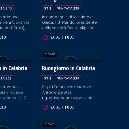
TA 240
ST 2
PUNTATA 239
 settimana
In compagnia di Massimo e
sieme a Giovanna
Giada, Titti Rando, presidente
aco di Staiti),
della società Dante Alighieri di
li (cantante) e
Tropea, e la cantante Desirée
TOLO
VAI AL TITOLO
 (Magna Grecia
Malizia.
come sempre,
mpa e musica da
01:24:55
 in Calabria
Buongiorno in Calabria
TA 235
ST 2
PUNTATA 234
a stampa ai
Ospiti Francesco Madeo e
brani musicali
Antonio Baratta,
edazione di LaC
rispettivamente segretario
 puntata è
CISL e segretario della
TOLO
VAI AL TITOLO
la presenza dei
Camera del Lavoro CGIL di
ncesco Lembo e
Longobucco, comune con cui
ato e da Claudio
Giada e Massimo si sono
01:24:11
iola,
collegati per testimoniare