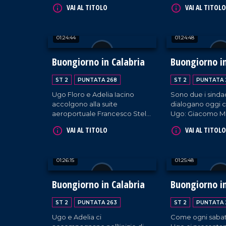
Schipani (sindaco di
Francesco Argent
VAI AL TITOLO
VAI AL TITOLO
Montauro), Achille Ordine
Gizzeria; Cataldo
(sindaco di Diamante) e il
sindaco di Cariati
sindaco di Parghelia, Antonio
01:24:44
01:24:48
Landro.
Buongiorno in Calabria
Buongiorno in
ST 2
PUNTATA 268
ST 2
PUNTATA 
Ugo Floro e Adelia Iacino
Sono due i sinda
accolgono alla suite
dialogano oggi c
aeroportuale Francesco Stella
Ugo: Giacomo M
(sindaco di Falerna), Giuseppe
sindaco di Fusca
VAI AL TITOLO
VAI AL TITOLO
Perri (sindaco di Pedivigliano),
Rossana Tassone
Irma Bucarelli (sindaca di
cittadina di Brog
Mendicino) e Mariateresa
01:26:15
01:25:48
Fragomeni (sindaca di
Siderno).
Buongiorno in Calabria
Buongiorno in
ST 2
PUNTATA 263
ST 2
PUNTATA 
Ugo e Adelia ci
Come ogni sabat