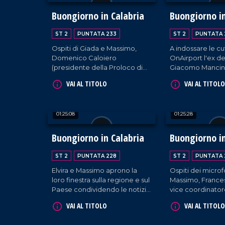
Buongiorno in Calabria
Buongiorno in
ST 2
PUNTATA 233
ST 2
PUNTATA 
Ospiti di Giada e Massimo,
A indossare le cu
Domenico Caloiero
OnAirport l'ex d
(presidente della Proloco di
Giacomo Mancin
Vazzano) e Michelangelo
Falcone (Associa
VAI AL TITOLO
VAI AL TITOLO
Cardamone (vicesindaco e
in corso).
Assessore al Patrimonio del
comune di Lamezia Terme).
01:25:08
01:25:28
Buongiorno in Calabria
Buongiorno in
ST 2
PUNTATA 228
ST 2
PUNTATA 
Elvira e Massimo aprono la
Ospiti dei microfo
loro finestra sulla regione e sul
Massimo, France
Paese condividendo le notizie
vice coordinator
più fresche. In loro
Forza Italia Giova
VAI AL TITOLO
VAI AL TITOLO
compagnia, l'assessore al
e Francesco De 
Turismo Vincenzo Costantino
dirigente PD. C