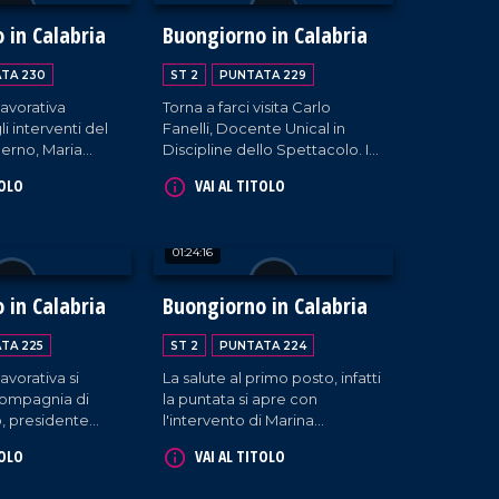
nte responsabile
l'assemblea permanente
 titolare di
contro l'isolamento del paese
 in Calabria
Buongiorno in Calabria
.
dal crollo del ponte. Spazio
anche al cantautore Giuseppe
TA 230
ST 2
PUNTATA 229
Medaglia.
lavorativa
Torna a farci visita Carlo
i interventi del
Fanelli, Docente Unical in
derno, Maria
Discipline dello Spettacolo. In
eni, e di
collegamento Vincenzo Voce,
TOLO
VAI AL TITOLO
Giudice,
Sindaco di Crotone e
iologia politica.
Giuseppe Ferraro, coreografo
e direttore artistico della Art
01:24:16
Show Dance Academy.
 in Calabria
Buongiorno in Calabria
TA 225
ST 2
PUNTATA 224
avorativa si
La salute al primo posto, infatti
compagnia di
la puntata si apre con
, presidente
l'intervento di Marina
a filiera Confapi
Valensise, Presidente del
TOLO
VAI AL TITOLO
a fashion
Comitato Salute di Polistena,
y Loiacono.
e del biologo nutrizionista