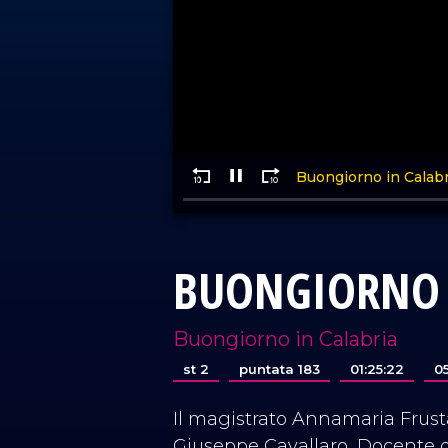
BUONGIORNO 
Buongiorno in Calabria
st 2
puntata 183
01:25:22
0
Il magistrato Annamaria Frusta
Giuseppe Cavallaro, Docente d