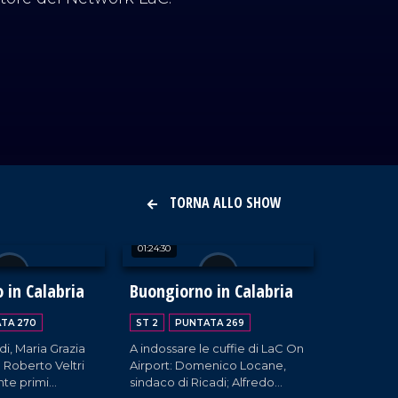
TORNA ALLO SHOW
01:24:30
 in Calabria
Buongiorno in Calabria
TA 270
ST 2
PUNTATA 269
di, Maria Grazia
A indossare le cuffie di LaC On
 Roberto Veltri
Airport: Domenico Locane,
nte primi
sindaco di Ricadi; Alfredo