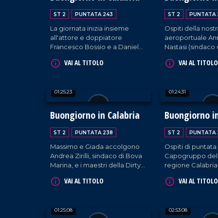
dell'area DG; la 
Fabrizia Dragone
ST 2
PUNTATA 243
ST 2
PUNTATA 
La giornata inizia insieme
Ospiti della nostr
all'attore e doppiatore
aeroportuale An
Francesco Bossio e a Daniele
Nastasi (sindaco 
Sisca, sindaco di Santa Sofia
Porto Salvo) e la
VAI AL TITOLO
VAI AL TITOLO
D'Epiro. In compagnia di
Chiara Montalto.
Giada e Massimo anche Enzo
Campagnoli, Direttore
01:25:23
01:24:31
d'orchestra di Sanremo.
Buongiorno in Calabria
Buongiorno in
ST 2
PUNTATA 238
ST 2
PUNTATA 
Massimo e Giada accolgono
Ospiti di puntata 
Andrea Zirilli, sindaco di Bova
Capogruppo del 
Marina, e i maestri della Dirty
regione Calabria,
Dancing Academy, Romeo e
cantante Alessi
VAI AL TITOLO
VAI AL TITOLO
Ilaria Renne. Ospite anche il
sempre, una pan
meteorologo del gruppo LaC,
ultimissime e bran
Salvatore Lia.
ieri e oggi.
01:25:08
02:53:08