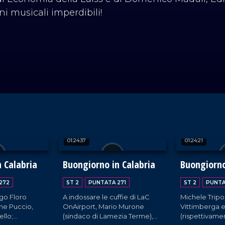
i musicali imperdibili!
01:24:37
01:24:21
 Calabria
Buongiorno in Calabria
Buongiorno
272
ST 2
PUNTATA 271
ST 2
PUNTA
Ugo Floro
A indossare le cuffie di LaC
Michele Tripo
e Puccio,
OnAirport, Mario Murone
Vittimberga e
ello;
(sindaco di Lamezia Terme),
(rispettivame