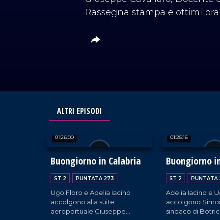
Rassegna stampa e ottimi bran
ALTRI EPISODI
01:26:00
01:25:16
Buongiorno in Calabria
Buongiorno in
ST 2
PUNTATA 273
ST 2
PUNTATA 
Ugo Floro e Adelia Iacino
Adelia Iacino e 
accolgono alla suite
accolgono Simon
aeroportuale Giuseppe
sindaco di Botric