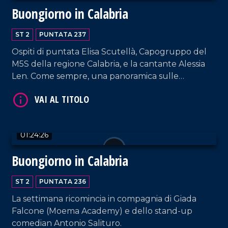
Buongiorno in Calabria
ST 2
PUNTATA 237
Ospiti di puntata Elisa Scutellà, Capogruppo del
M5S della regione Calabria, e la cantante Alessia
VAI AL TITOLO
Len. Come sempre, una panoramica sulle
ultimissime e brani musicali di ieri e oggi.
01:24:26
Buongiorno in Calabria
VAI AL TITOLO
ST 2
PUNTATA 236
La settimana ricomincia in compagnia di Giada
Falcone (Moema Academy) e dello stand-up
comedian Antonio Salituro.