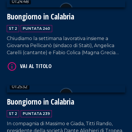
01:24:48
Buongiorno in Calabria
ST 2
PUNTATA 240
Chiudiamo la settimana lavorativa insieme a
VAI AL TITOLO
Giovanna Pellicanò (sindaco di Staiti), Angelica
Carelli (cantante) e Fabio Colica (Magna Grecia
gioielli). E come sempre, rassegna stampa e musica
da non perdere.
01:25:32
Buongiorno in Calabria
VAI AL TITOLO
ST 2
PUNTATA 239
In compagnia di Massimo e Giada, Titti Rando,
presidente della società Dante Alighieri di Tropea,