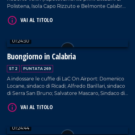
Polistena, Isola Capo Rizzuto e Belmonte Calabro)
ospiti della nostra suite aeroportuale. Interviste a
cura di Adelia Iacino e Ugo Floro.
01:24:30
Buongiorno in Calabria
VAI AL TITOLO
ST 2
PUNTATA 269
A indossare le cuffie di LaC On Airport: Domenico
Locane, sindaco di Ricadi; Alfredo Barillari, sindaco
di Serra San Bruno; Salvatore Mascaro, Sindaco di
Cerenzia. Interviste a cura di Adelia Iacino e Ugo
Floro.
VAI AL TITOLO
01:24:44