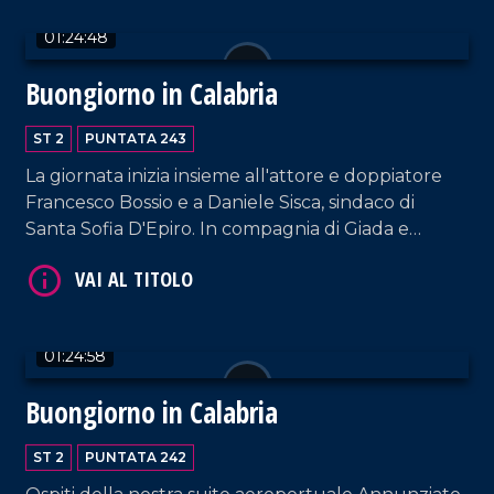
01:24:48
Buongiorno in Calabria
ST 2
PUNTATA 243
VAI AL TITOLO
La giornata inizia insieme all'attore e doppiatore
Francesco Bossio e a Daniele Sisca, sindaco di
Santa Sofia D'Epiro. In compagnia di Giada e
Massimo anche Enzo Campagnoli, Direttore
d'orchestra di Sanremo.
01:24:58
Buongiorno in Calabria
VAI AL TITOLO
ST 2
PUNTATA 242