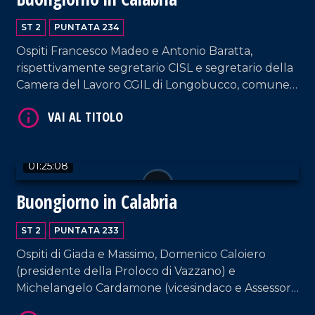
ST 2
PUNTATA 234
Ospiti Francesco Madeo e Antonio Baratta,
rispettivamente segretario CISL e segretario della
Camera del Lavoro CGIL di Longobucco, comune
VAI AL TITOLO
con cui Giada e Massimo si sono collegati per
testimoniare l'assemblea permanente contro
l'isolamento del paese dal crollo del ponte. Spazio
anche al cantautore Giuseppe Medaglia.
01:25:08
Buongiorno in Calabria
VAI AL TITOLO
ST 2
PUNTATA 233
Ospiti di Giada e Massimo, Domenico Caloiero
(presidente della Proloco di Vazzano) e
Michelangelo Cardamone (vicesindaco e Assessore
al Patrimonio del comune di Lamezia Terme).