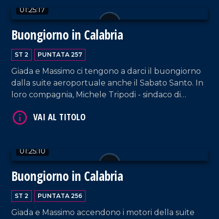
01:25:17
Buongiorno in Calabria
ST 2
PUNTATA 257
Giada e Massimo ci tengono a darci il buongiorno
dalla suite aeroportuale anche il Sabato Santo. In
VAI AL TITOLO
loro compagnia, Michele Tripodi - sindaco di
Polistena -, il presidente di "Smile Pallanuoto"
Francesco Manna e il cantante lirico e direttore
artistico Stefano Tanzillo.
01:25:10
Buongiorno in Calabria
VAI AL TITOLO
ST 2
PUNTATA 256
Giada e Massimo accendono i motori della suite