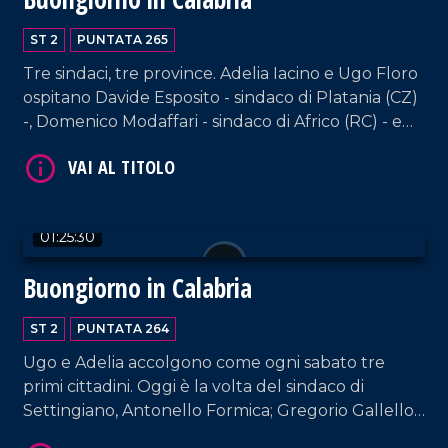
ST 2
PUNTATA 265
Tre sindaci, tre province. Adelia Iacino e Ugo Floro
ospitano Davide Esposito - sindaco di Platania (CZ)
-, Domenico Modaffari - sindaco di Africo (RC) - e
Daniele Atanasio Sisca, sindaco di Santa Sofia
d'Epiro (CS).
VAI AL TITOLO
01:25:30
Buongiorno in Calabria
ST 2
PUNTATA 264
Ugo e Adelia accolgono come ogni sabato tre
primi cittadini. Oggi è la volta del sindaco di
Settingiano, Antonello Formica; Gregorio Gallello
VAI AL TITOLO
(sindaco di Gasperina); del sindaco di Amantea,