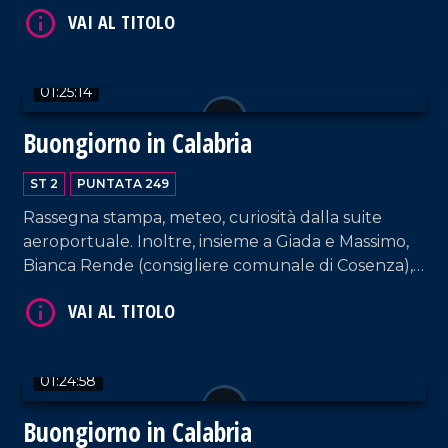
"La mamma calabrese".
01:25:14
Buongiorno in Calabria
VAI AL TITOLO
ST 2
PUNTATA 249
Rassegna stampa, meteo, curiosità dalla suite
aeroportuale. Inoltre, insieme a Giada e Massimo,
Bianca Rende (consigliere comunale di Cosenza),
la cantante Carmen Floccari e il musicista Paolo
Paviglianiti.
VAI AL TITOLO
01:24:58
Buongiorno in Calabria