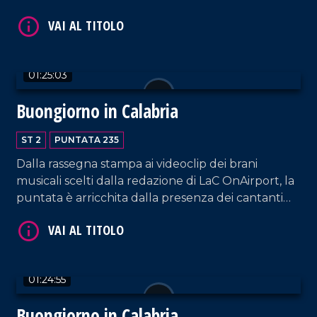
01:25:03
VAI AL TITOLO
Buongiorno in Calabria
ST 2
PUNTATA 235
Dalla rassegna stampa ai videoclip dei brani
musicali scelti dalla redazione di LaC OnAirport, la
puntata è arricchita dalla presenza dei cantanti
Francesco Lembo e Giorgio Sposato e da Claudio
Viola e Luigi Viola, rispettivamente responsabile
VAI AL TITOLO
commerciale e titolare di Cantine Viola.
01:24:55
Buongiorno in Calabria