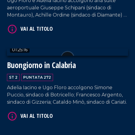
Ugo Floro e Adelia Iacino accolgono alla suite
aeroportuale Giuseppe Schipani (sindaco di
Montauro), Achille Ordine (sindaco di Diamante) e
il sindaco di Parghelia, Antonio Landro.
01:25:16
Buongiorno in Calabria
VAI AL TITOLO
ST 2
PUNTATA 272
Adelia Iacino e Ugo Floro accolgono Simone
Puccio, sindaco di Botricello; Francesco Argento,
sindaco di Gizzeria; Cataldo Minò, sindaco di Cariati.
VAI AL TITOLO