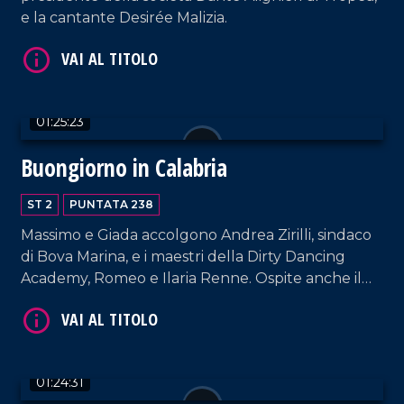
e la cantante Desirée Malizia.
VAI AL TITOLO
01:25:23
Buongiorno in Calabria
ST 2
PUNTATA 238
Massimo e Giada accolgono Andrea Zirilli, sindaco
di Bova Marina, e i maestri della Dirty Dancing
Academy, Romeo e Ilaria Renne. Ospite anche il
meteorologo del gruppo LaC, Salvatore Lia.
VAI AL TITOLO
01:24:31