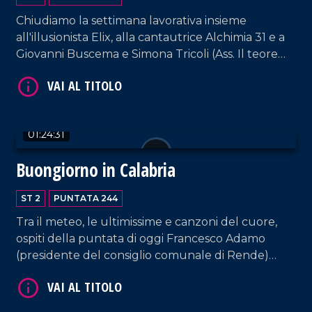
Chiudiamo la settimana lavorativa insieme
all'illusionista Elix, alla cantautrice Alchimia 31 e a
Giovanni Buscema e Simona Tricoli (Ass. Il teorema
della sostenibilità).
VAI AL TITOLO
01:24:31
Buongiorno in Calabria
ST 2
PUNTATA 244
Tra il meteo, le ultimissime e canzoni del cuore,
ospiti della puntata di oggi Francesco Adamo
(presidente del consiglio comunale di Rende)
VAI AL TITOLO
l'artista Francesco Minuti e i componenti della
Hosteria di Giò.