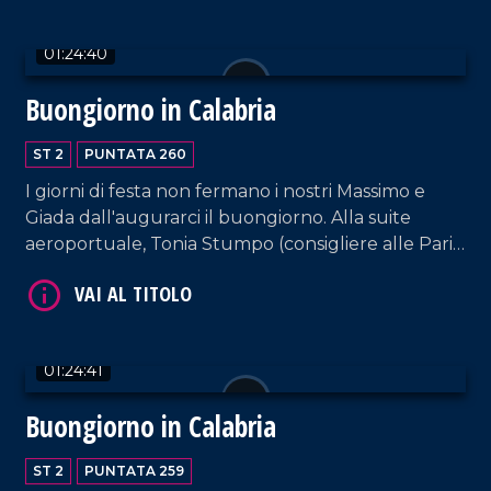
Vibonese) fino a Francesca Rosa D'Ambra (sindaca
di Malvito, nel Cosentino). Conduzione e interviste
01:24:40
a cura di Adelia Iacino e Ugo Floro.
Buongiorno in Calabria
ST 2
PUNTATA 260
I giorni di festa non fermano i nostri Massimo e
VAI AL TITOLO
Giada dall'augurarci il buongiorno. Alla suite
aeroportuale, Tonia Stumpo (consigliere alle Pari
Opportunità) e Raffaele Greco (Direttore dei
Parchi Marini Calabria). Infine, Michele Mirabelli,
Domenico Sposato e Anna Francesca Ripoli,
componenti della band musicale Free Love.
01:24:41
Buongiorno in Calabria
VAI AL TITOLO
ST 2
PUNTATA 259