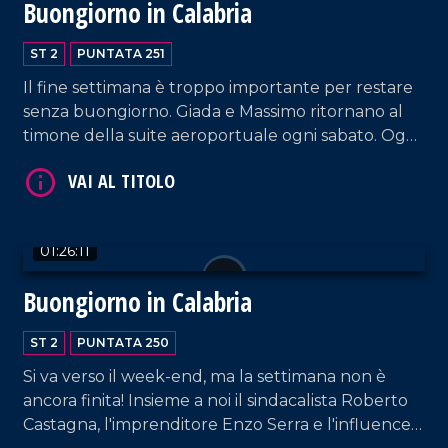
Buongiorno in Calabria
ST 2
PUNTATA 251
Il fine settimana è troppo importante per restare
senza buongiorno. Giada e Massimo ritornano al
timone della suite aeroportuale ogni sabato. Oggi
sono in compagnia del cantautore Sasà Calabrese,
VAI AL TITOLO
del sindaco di Reggio Calabria Mimmo Battaglia e
di Gaetano Moraca, giornalista e ideatore del
Festival del Lamento.
01:26:11
Buongiorno in Calabria
ST 2
PUNTATA 250
Si va verso il week-end, ma la settimana non è
VAI AL TITOLO
ancora finita! Insieme a noi il sindacalista Roberto
Castagna, l'imprenditore Enzo Serra e l'influencer