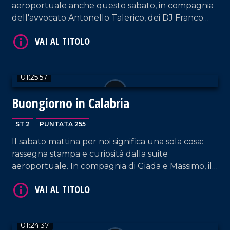
aeroportuale anche questo sabato, in compagnia
dell'avvocato Antonello Talerico, dei DJ Franco
Siciliano e Luigi D'Alife e dei cantanti Leonardo
Forciniti e Giovanni Buffone.
01:25:57
VAI AL TITOLO
Buongiorno in Calabria
ST 2
PUNTATA 255
Il sabato mattina per noi significa una sola cosa:
rassegna stampa e curiosità dalla suite
aeroportuale. In compagnia di Giada e Massimo, il
consigliere provinciale PD Graziano Di Natale, il
sindaco di Mirto-Crosia Maria Teresa Aiello, la
VAI AL TITOLO
responsabile di Marco Post Annarita Carnevale e la
vocal coach Katia Marafioti.
01:24:37