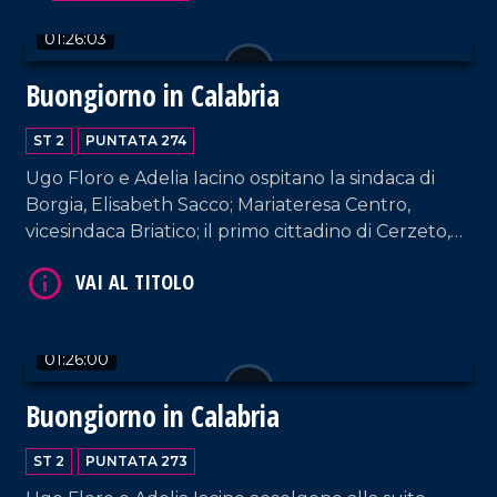
01:26:03
Buongiorno in Calabria
ST 2
PUNTATA 274
Ugo Floro e Adelia Iacino ospitano la sindaca di
Borgia, Elisabeth Sacco; Mariateresa Centro,
vicesindaca Briatico; il primo cittadino di Cerzeto,
VAI AL TITOLO
Silvio Cascardo.
01:26:00
Buongiorno in Calabria
ST 2
PUNTATA 273
VAI AL TITOLO