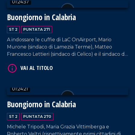
01:24:37
Buongiorno in Calabria
ST 2
PUNTATA 271
A indossare le cuffie di LaC OnAirport, Mario
Murone (sindaco di Lamezia Terme), Matteo
Francesco Lettieri (sindaco di Celico) e il sindaco di
Scalea, Mario Russo. Interviste a cura di Adelia
VAI AL TITOLO
Iacino e Ugo Floro.
01:24:21
Buongiorno in Calabria
ST 2
PUNTATA 270
Michele Tripodi, Maria Grazia Vittimberga e
VAI AL TITOLO
Roberto Veltri (rispettivamente primi cittadini di