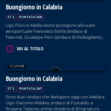
Buongiorno in Calabria
ST 2
PUNTATA 268
Ugo Floro e Adelia Iacino accolgono alla suite
aeroportuale Francesco Stella (sindaco di
Falerna), Giuseppe Perri (sindaco di Pedivigliano),
Irma Bucarelli (sindaca di Mendicino) e
VAI AL TITOLO
Mariateresa Fragomeni (sindaca di Siderno).
01:24:48
Buongiorno in Calabria
ST 2
PUNTATA 267
Sono due i sindaci che dialogano oggi con Adelia e
Ugo: Giacomo Middea, sindaco di Fuscaldo, e
VAI AL TITOLO
Rossana Tassone, prima cittadina di Brognaturo.