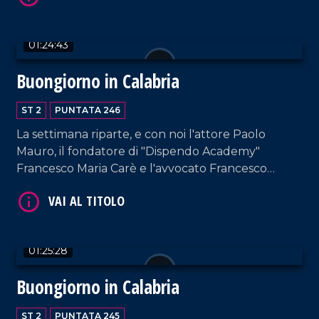
Presidente nazionale dell'area DG; la cantante
Fabrizia Dragone.
01:24:43
Buongiorno in Calabria
VAI AL TITOLO
ST 2
PUNTATA 246
La settimana riparte, e con noi l'attore Paolo
Mauro, il fondatore di "Dispendo Academy"
Francesco Maria Carè e l'avvocato Francesco
Leone.
01:25:28
VAI AL TITOLO
Buongiorno in Calabria
ST 2
PUNTATA 245