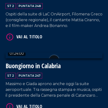
ST 2
PUNTATA 248
Ospiti della suite di LaC OnAirport, Filomena Greco
(consigliere regionale), il cantante Mattia Ciranno,
e il film-maker Andrea Bonanno.
VAI AL TITOLO
01:24:00
Buongiorno in Calabria
ST 2
PUNTATA 247
Massimo e Giada aprono anche oggi la suite
aeroportuale. Tra rassegna stampa e musica, ospiti
VAI AL TITOLO
il presidente della Camera penale di Catanzaro
Francesco Iacopino; Graziella Viscomi, sostituto
procuratore della Repubblica a Catanzaro e