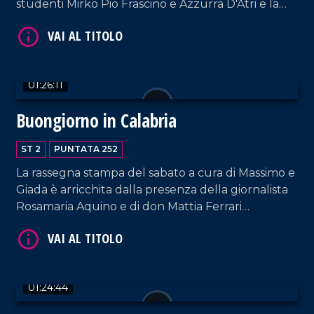
studenti Mirko Pio Frascino e Azzurra D'Atri e la
cantautrice Raffaè.
01:26:11
Buongiorno in Calabria
VAI AL TITOLO
ST 2
PUNTATA 252
La rassegna stampa del sabato a cura di Massimo e
Giada è arricchita dalla presenza della giornalista
Rosamaria Aquino e di don Mattia Ferrari
(cappellano della ONG "Mediterrranea Saving
Humans"). Intervengono, inoltre, la content
creator Noemi Spinetti e il mentalista Mattia Di
VAI AL TITOLO
Pace.
01:24:44