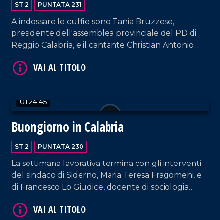
ST 2
PUNTATA 231
A indossare le cuffie sono Tania Bruzzese,
presidente dell'assemblea provinciale del PD di
Reggio Calabria, e il cantante Christian Antonio
VAI AL TITOLO
Cerminara, in arte Chrystal.
01:24:45
Buongiorno in Calabria
ST 2
PUNTATA 230
VAI AL TITOLO
La settimana lavorativa termina con gli interventi
del sindaco di Siderno, Maria Teresa Fragomeni, e
di Francesco Lo Giudice, docente di sociologia
politica.