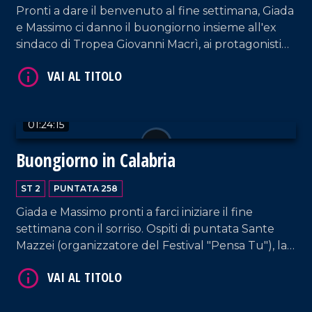
Pronti a dare il benvenuto al fine settimana, Giada
e Massimo ci danno il buongiorno insieme all'ex
sindaco di Tropea Giovanni Macrì, ai protagonisti
delle cantine Giraldi&Giraldi Alessandro e
Pierfrancesco Giraldi, e Matteo Ferraro e Manuel
De Rose della band Ynsanya.
VAI AL TITOLO
01:24:15
Buongiorno in Calabria
ST 2
PUNTATA 258
Giada e Massimo pronti a farci iniziare il fine
settimana con il sorriso. Ospiti di puntata Sante
Mazzei (organizzatore del Festival "Pensa Tu"), la
fiorista Annarita Aquino, e i content creator
VAI AL TITOLO
Francesca Alessia Cipparrone e "i_cannarelliz"
(Luisa Cannataro e Mirko Borrelli).