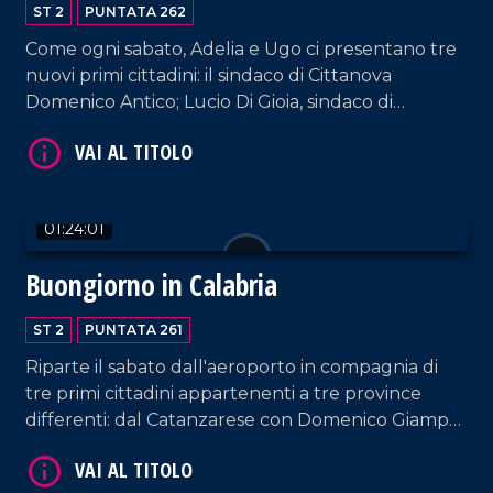
ST 2
PUNTATA 262
Come ogni sabato, Adelia e Ugo ci presentano tre
nuovi primi cittadini: il sindaco di Cittanova
Domenico Antico; Lucio Di Gioia, sindaco di
Cerisano; Domenico Stranieri, sindaco di Sant'Agata
del Bianco.
VAI AL TITOLO
01:24:01
Buongiorno in Calabria
ST 2
PUNTATA 261
Riparte il sabato dall'aeroporto in compagnia di
tre primi cittadini appartenenti a tre province
differenti: dal Catanzarese con Domenico Giampà
(sindaco di San Pietro a Maida), a Giuseppe
VAI AL TITOLO
Condello (sindaco di San Nicola Da Crissa, nel