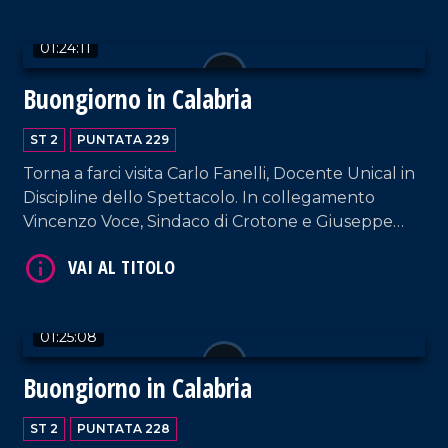
01:24:11
Buongiorno in Calabria
VAI AL TITOLO
ST 2
PUNTATA 229
Torna a farci visita Carlo Fanelli, Docente Unical in
Discipline dello Spettacolo. In collegamento
Vincenzo Voce, Sindaco di Crotone e Giuseppe
Ferraro, coreografo e direttore artistico della Art
Show Dance Academy.
VAI AL TITOLO
01:25:08
Buongiorno in Calabria
ST 2
PUNTATA 228