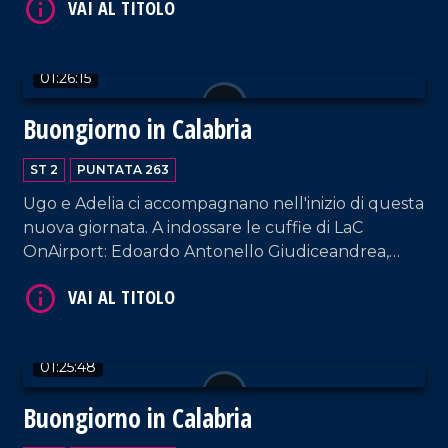
Vincenzo Pellegrino.
01:26:15
Buongiorno in Calabria
ST 2
PUNTATA 263
VAI AL TITOLO
Ugo e Adelia ci accompagnano nell'inizio di questa
nuova giornata. A indossare le cuffie di LaC
OnAirport: Edoardo Antonello Giudiceandrea,
sindaco di Calopezzati; Dario Bolotta, sindaco di
Petronà; Donatella Deposito, sindaca di Parenti.
01:25:48
Buongiorno in Calabria
VAI AL TITOLO