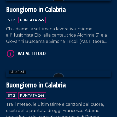
Buongiorno in Calabria
ST 2
PUNTATA 245
Chiudiamo la settimana lavorativa insieme
all'illusionista Elix, alla cantautrice Alchimia 31 e a
Giovanni Buscema e Simona Tricoli (Ass. Il teorema
della sostenibilità).
VAI AL TITOLO
01:24:31
Buongiorno in Calabria
ST 2
PUNTATA 244
Tra il meteo, le ultimissime e canzoni del cuore,
ospiti della puntata di oggi Francesco Adamo
VAI AL TITOLO
(presidente del consiglio comunale di Rende)