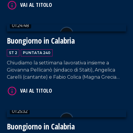
01:24:48
Buongiorno in Calabria
ST 2
PUNTATA 240
VAI AL TITOLO
Chiudiamo la settimana lavorativa insieme a
Giovanna Pellicanò (sindaco di Staiti), Angelica
Carelli (cantante) e Fabio Colica (Magna Grecia
gioielli). E come sempre, rassegna stampa e musica
da non perdere.
01:25:32
Buongiorno in Calabria
VAI AL TITOLO