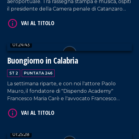
aeroportuale. Tra rassegna stampa e musica, ospiti
il presidente della Camera penale di Catanzaro
Francesco Iacopino; Graziella Viscomi, sostituto
procuratore della Repubblica a Catanzaro e
Presidente nazionale dell'area DG; la cantante
Fabrizia Dragone.
01:24:43
Buongiorno in Calabria
VAI AL TITOLO
ST 2
PUNTATA 246
La settimana riparte, e con noi l'attore Paolo
Mauro, il fondatore di "Dispendo Academy"
Francesco Maria Carè e l'avvocato Francesco
Leone.
01:25:28
VAI AL TITOLO