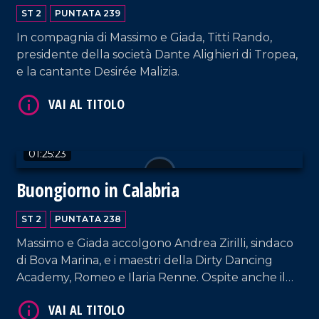
ST 2
PUNTATA 239
In compagnia di Massimo e Giada, Titti Rando,
presidente della società Dante Alighieri di Tropea,
e la cantante Desirée Malizia.
VAI AL TITOLO
01:25:23
Buongiorno in Calabria
ST 2
PUNTATA 238
Massimo e Giada accolgono Andrea Zirilli, sindaco
di Bova Marina, e i maestri della Dirty Dancing
Academy, Romeo e Ilaria Renne. Ospite anche il
meteorologo del gruppo LaC, Salvatore Lia.
VAI AL TITOLO