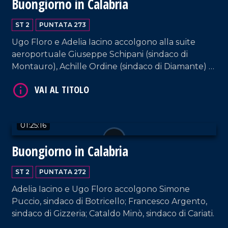
Buongiorno in Calabria
VAI AL TITOLO
ST 2
PUNTATA 273
Ugo Floro e Adelia Iacino accolgono alla suite
aeroportuale Giuseppe Schipani (sindaco di
Montauro), Achille Ordine (sindaco di Diamante) e
il sindaco di Parghelia, Antonio Landro.
01:25:16
VAI AL TITOLO
Buongiorno in Calabria
ST 2
PUNTATA 272
Adelia Iacino e Ugo Floro accolgono Simone
Puccio, sindaco di Botricello; Francesco Argento,
sindaco di Gizzeria; Cataldo Minò, sindaco di Cariati.