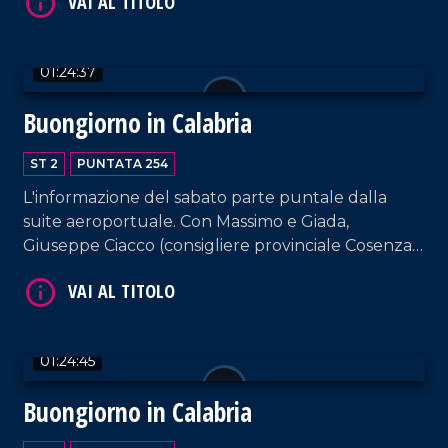
sindaco di Mirto-Crosia Maria Teresa Aiello, la
VAI AL TITOLO
responsabile di Marco Post Annarita Carnevale e la
vocal coach Katia Marafioti.
01:24:37
Buongiorno in Calabria
ST 2
PUNTATA 254
L'informazione del sabato parte puntale dalla
suite aeroportuale. Con Massimo e Giada,
VAI AL TITOLO
Giuseppe Ciacco (consigliere provinciale Cosenza),
il fotografo Angelo Maggio e il musicista Antonio
Grosso.
01:24:45
Buongiorno in Calabria