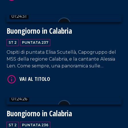
01:24:31
Buongiorno in Calabria
ST 2
PUNTATA 237
Ospiti di puntata Elisa Scutellà, Capogruppo del
VAI AL TITOLO
M5S della regione Calabria, e la cantante Alessia
Len. Come sempre, una panoramica sulle
ultimissime e brani musicali di ieri e oggi.
01:24:26
Buongiorno in Calabria
VAI AL TITOLO
ST 2
PUNTATA 236