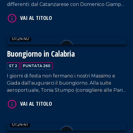
differenti: dal Catanzarese con Domenico Giampà
VAI AL TITOLO
(sindaco di San Pietro a Maida), a Giuseppe
Condello (sindaco di San Nicola Da Crissa, nel
Vibonese) fino a Francesca Rosa D'Ambra (sindaca
di Malvito, nel Cosentino). Conduzione e interviste
01:24:40
a cura di Adelia Iacino e Ugo Floro.
Buongiorno in Calabria
ST 2
PUNTATA 260
VAI AL TITOLO
I giorni di festa non fermano i nostri Massimo e
Giada dall'augurarci il buongiorno. Alla suite
aeroportuale, Tonia Stumpo (consigliere alle Pari
Opportunità) e Raffaele Greco (Direttore dei
Parchi Marini Calabria). Infine, Michele Mirabelli,
Domenico Sposato e Anna Francesca Ripoli,
componenti della band musicale Free Love.
01:24:41