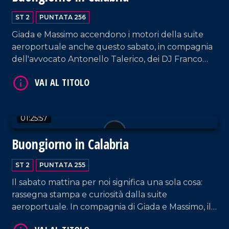
VAI AL TITOLO
ST 2
PUNTATA 256
Giada e Massimo accendono i motori della suite
aeroportuale anche questo sabato, in compagnia
dell'avvocato Antonello Talerico, dei DJ Franco
Siciliano e Luigi D'Alife e dei cantanti Leonardo
Forciniti e Giovanni Buffone.
01:25:57
VAI AL TITOLO
Buongiorno in Calabria
ST 2
PUNTATA 255
Il sabato mattina per noi significa una sola cosa:
rassegna stampa e curiosità dalla suite
aeroportuale. In compagnia di Giada e Massimo, il
consigliere provinciale PD Graziano Di Natale, il