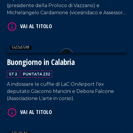
(presidente della Proloco di Vazzano) e
Michelangelo Cardamone (vicesindaco e Assessore
al Patrimonio del comune di Lamezia Terme).
02:53:08
VAI AL TITOLO
Buongiorno in Calabria
ST 2
PUNTATA 232
A indossare le cuffie di LaC OnAirport l'ex
deputato Giacomo Mancini e Debora Falcone
(Associazione L'arte in corso).
VAI AL TITOLO
01:24:31