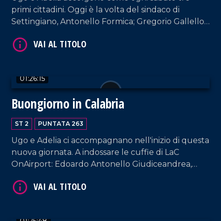
primi cittadini. Oggi è la volta del sindaco di
VAI AL TITOLO
Settingiano, Antonello Formica; Gregorio Gallello
(sindaco di Gasperina); del sindaco di Amantea,
Vincenzo Pellegrino.
01:26:15
Buongiorno in Calabria
VAI AL TITOLO
ST 2
PUNTATA 263
Ugo e Adelia ci accompagnano nell'inizio di questa
nuova giornata. A indossare le cuffie di LaC
OnAirport: Edoardo Antonello Giudiceandrea,
sindaco di Calopezzati; Dario Bolotta, sindaco di
Petronà; Donatella Deposito, sindaca di Parenti.
01:25:48