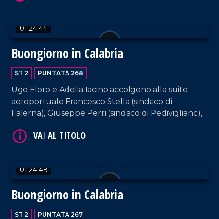
VAI AL TITOLO
01:24:44
Buongiorno in Calabria
ST 2
PUNTATA 268
Ugo Floro e Adelia Iacino accolgono alla suite
aeroportuale Francesco Stella (sindaco di
Falerna), Giuseppe Perri (sindaco di Pedivigliano),
Irma Bucarelli (sindaca di Mendicino) e
VAI AL TITOLO
Mariateresa Fragomeni (sindaca di Siderno).
01:24:48
Buongiorno in Calabria
ST 2
PUNTATA 267