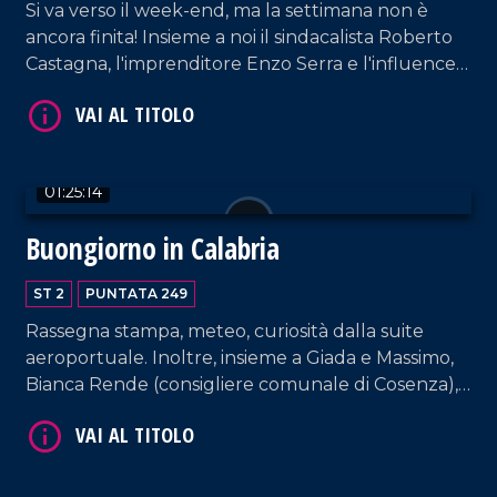
Si va verso il week-end, ma la settimana non è
ancora finita! Insieme a noi il sindacalista Roberto
Castagna, l'imprenditore Enzo Serra e l'influencer
"La mamma calabrese".
01:25:14
Buongiorno in Calabria
VAI AL TITOLO
ST 2
PUNTATA 249
Rassegna stampa, meteo, curiosità dalla suite
aeroportuale. Inoltre, insieme a Giada e Massimo,
Bianca Rende (consigliere comunale di Cosenza),
la cantante Carmen Floccari e il musicista Paolo
Paviglianiti.
VAI AL TITOLO