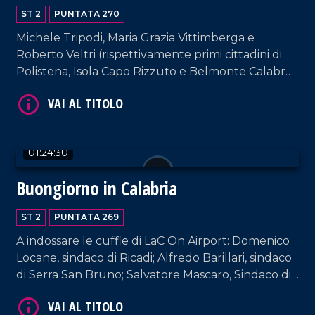
ST 2
PUNTATA 270
VAI AL TITOLO
Michele Tripodi, Maria Grazia Vittimberga e
Roberto Veltri (rispettivamente primi cittadini di
Polistena, Isola Capo Rizzuto e Belmonte Calabro)
ospiti della nostra suite aeroportuale. Interviste a
cura di Adelia Iacino e Ugo Floro.
01:24:30
Buongiorno in Calabria
VAI AL TITOLO
ST 2
PUNTATA 269
A indossare le cuffie di LaC On Airport: Domenico
Locane, sindaco di Ricadi; Alfredo Barillari, sindaco
di Serra San Bruno; Salvatore Mascaro, Sindaco di
Cerenzia. Interviste a cura di Adelia Iacino e Ugo
Floro.