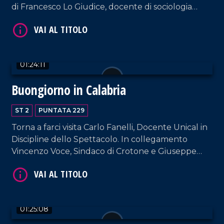
di Francesco Lo Giudice, docente di sociologia
politica.
01:24:11
VAI AL TITOLO
Buongiorno in Calabria
ST 2
PUNTATA 229
Torna a farci visita Carlo Fanelli, Docente Unical in
Discipline dello Spettacolo. In collegamento
Vincenzo Voce, Sindaco di Crotone e Giuseppe
Ferraro, coreografo e direttore artistico della Art
Show Dance Academy.
VAI AL TITOLO
01:25:08