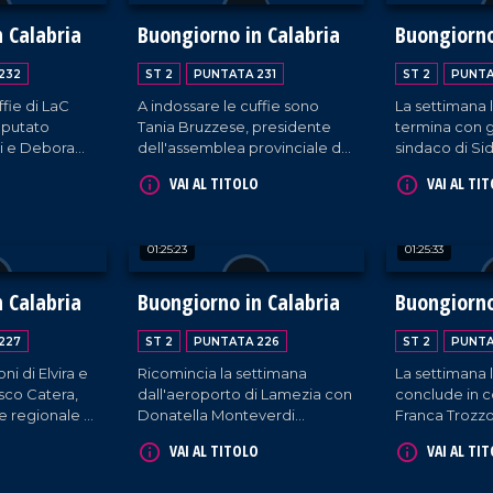
rispettivame
commerciale e
 Calabria
Buongiorno in Calabria
Buongiorno
Cantine Viola
232
ST 2
PUNTATA 231
ST 2
PUNTA
ffie di LaC
A indossare le cuffie sono
La settimana 
eputato
Tania Bruzzese, presidente
termina con gl
i e Debora
dell'assemblea provinciale del
sindaco di Si
zione L'arte
PD di Reggio Calabria, e il
Teresa Fragom
VAI AL TITOLO
VAI AL TI
cantante Christian Antonio
Francesco Lo 
Cerminara, in arte Chrystal.
docente di soc
01:25:23
01:25:33
 Calabria
Buongiorno in Calabria
Buongiorno
227
ST 2
PUNTATA 226
ST 2
PUNTA
ni di Elvira e
Ricomincia la settimana
La settimana l
sco Catera,
dall'aeroporto di Lamezia con
conclude in 
e regionale di
Donatella Monteverdi
Franca Trozzo
ni in Calabria,
(assessore comunale di
regionale dell
VAI AL TITOLO
VAI AL TI
Luca,
Catanzaro con delega alla
Tessile, e dell
ome sempre,
cultura), il presidente
designer Emil