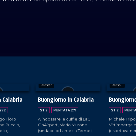
01:24:37
01:24:21
 Calabria
Buongiorno in Calabria
Buongiorno
272
ST 2
PUNTATA 271
ST 2
PUNTA
Ugo Floro
A indossare le cuffie di LaC
Michele Tripo
e Puccio,
OnAirport, Mario Murone
Vittimberga e
ello;
(sindaco di Lamezia Terme),
(rispettivame