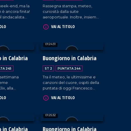
l week-end, ma la
Rassegna stampa, meteo,
 è ancora finita!
curiosità dalla suite
il sindacalista
aeroportuale. Inoltre, insieme
agna,
a Giada e Massimo, Bianca
TOLO
VAI AL TITOLO
e Enzo Serra e
Rende (consigliere comunale
 "La mamma
di Cosenza), la cantante
Carmen Floccari e il musicista
01:24:31
Paolo Paviglianiti.
 in Calabria
Buongiorno in Calabria
TA 245
ST 2
PUNTATA 244
 settimana
Tra il meteo, le ultimissime e
sieme
canzoni del cuore, ospiti della
Elix, alla
puntata di oggi Francesco
lchimia 31 e a
Adamo (presidente del
TOLO
VAI AL TITOLO
scema e Simona
consiglio comunale di Rende)
l teorema della
l'artista Francesco Minuti e i
componenti della Hosteria di
01:25:32
Giò.
 in Calabria
Buongiorno in Calabria