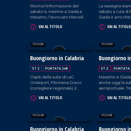
Ritorna l'informazione del
La rassegna sta
sabato e, insieme a Giada e
sabato a cura di
Massimo, l'avvocato Marcello
Giada è arricchit
Manna, gli studenti Mirko Pio
presenza della gi
VAI AL TITOLO
VAI AL TITOLO
Frascino e Azzurra D'Atri e la
Rosamaria Aquin
cantautrice Raffaè.
Mattia Ferrari (c
della ONG "Medi
01:24:58
01:24:00
Saving Humans")
Intervengono, ino
content creator
Buongiorno in Calabria
Buongiorno in
Spinetti e il ment
Di Pace.
ST 2
PUNTATA 248
ST 2
PUNTATA 
Ospiti della suite di LaC
Massimo e Giada
OnAirport, Filomena Greco
anche oggi la sui
(consigliere regionale), il
aeroportuale. Tr
cantante Mattia Ciranno, e il
stampa e musica, 
VAI AL TITOLO
VAI AL TITOLO
film-maker Andrea Bonanno.
presidente dell
penale di Catan
Francesco Iacopi
01:24:48
01:24:58
Viscomi, sostitu
della Repubblica
e Presidente naz
Buongiorno in Calabria
Buongiorno in