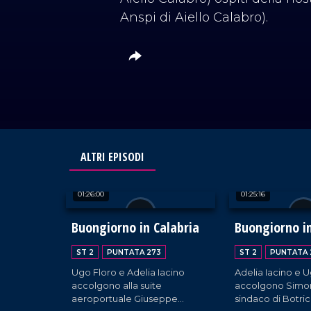
Anspi di Aiello Calabro).
ALTRI EPISODI
01:26:00
01:25:16
Buongiorno in Calabria
Buongiorno in
ST 2
PUNTATA 273
ST 2
PUNTATA 
Ugo Floro e Adelia Iacino
Adelia Iacino e 
accolgono alla suite
accolgono Simon
aeroportuale Giuseppe
sindaco di Botric