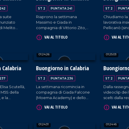
cantante
.
242
ST 2
PUNTATA 241
ST 2
PUNTA
a suite
Riaprono la settimana
Chiudiamo la
nunziato
Massimo e Giada in
lavorativa in
di Melito
compagnia di Vittorio Zito,
Pellicanò (sind
 cantante
sindaco di Roccella Ionica, e
Angelica Carel
VAI AL TITOLO
VAI AL TI
del sassofonista Francesco
Fabio Colica
Terranova.
gioielli). E 
rassegna sta
01:24:26
01:25:03
non perdere.
 Calabria
Buongiorno in Calabria
Buongiorno
237
ST 2
PUNTATA 236
ST 2
PUNTA
Elisa Scutellà,
La settimana ricomincia in
Dalla rassegn
M5S della
compagnia di Giada Falcone
videoclip dei 
 e la
(Moema Academy) e dello
scelti dalla r
a Len. Come
stand-up comedian Antonio
OnAirport, la
VAI AL TITOLO
VAI AL TI
oramica sulle
Salituro.
arricchita dal
i musicali di
cantanti Fra
Giorgio Spos
01:24:31
01:24:45
Viola e Luigi V