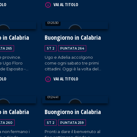
listena, Isola
Barillari, sindaco di Serra San
TOLO
VAI AL TITOLO
 e Belmonte
Bruno; Salvatore Mascaro,
i della nostra
Sindaco di Cerenzia. Interviste
uale. Interviste a
a cura di Adelia Iacino e Ugo
01:25:30
a Iacino e Ugo
Floro.
 in Calabria
Buongiorno in Calabria
TA 265
ST 2
PUNTATA 264
re province.
Ugo e Adelia accolgono
 e Ugo Floro
come ogni sabato tre primi
de Esposito -
cittadini. Oggi è la volta del
tania (CZ) -,
sindaco di Settingiano,
TOLO
VAI AL TITOLO
affari - sindaco
Antonello Formica; Gregorio
 - e Daniele
Gallello (sindaco di Gasperina);
a, sindaco di
del sindaco di Amantea,
01:24:41
Epiro (CS).
Vincenzo Pellegrino.
 in Calabria
Buongiorno in Calabria
TA 260
ST 2
PUNTATA 259
sta non fermano i
Pronti a dare il benvenuto al