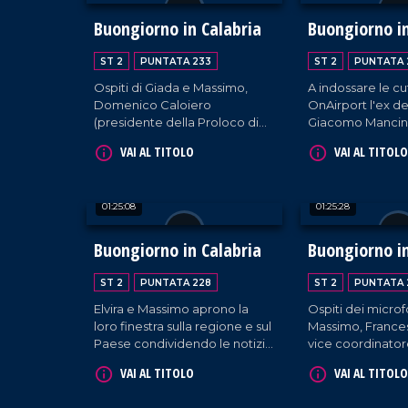
Buongiorno in Calabria
Buongiorno in
ST 2
PUNTATA 233
ST 2
PUNTATA 
Ospiti di Giada e Massimo,
A indossare le cu
Domenico Caloiero
OnAirport l'ex d
(presidente della Proloco di
Giacomo Mancin
Vazzano) e Michelangelo
Falcone (Associa
VAI AL TITOLO
VAI AL TITOLO
Cardamone (vicesindaco e
in corso).
Assessore al Patrimonio del
comune di Lamezia Terme).
01:25:08
01:25:28
Buongiorno in Calabria
Buongiorno in
ST 2
PUNTATA 228
ST 2
PUNTATA 
Elvira e Massimo aprono la
Ospiti dei microfo
loro finestra sulla regione e sul
Massimo, France
Paese condividendo le notizie
vice coordinator
più fresche. In loro
Forza Italia Giova
VAI AL TITOLO
VAI AL TITOLO
compagnia, l'assessore al
e Francesco De 
Turismo Vincenzo Costantino
dirigente PD. C