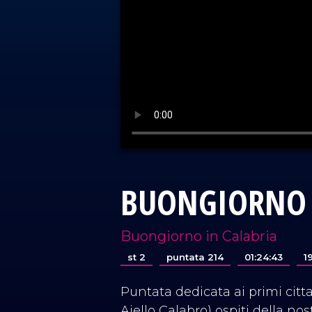
BUONGIORNO 
Buongiorno in Calabria
st 2
puntata 214
01:24:43
1
Puntata dedicata ai primi cit
Aiello Calabro) ospiti della no