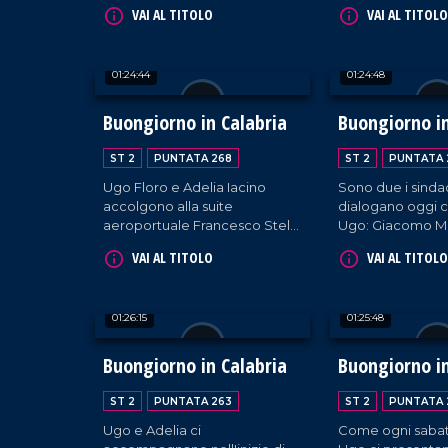
Schipani (sindaco di
Francesco Argent
VAI AL TITOLO
VAI AL TITOLO
Montauro), Achille Ordine
Gizzeria; Cataldo
(sindaco di Diamante) e il
sindaco di Cariati
sindaco di Parghelia, Antonio
01:24:44
01:24:48
Landro.
Buongiorno in Calabria
Buongiorno in
ST 2
PUNTATA 268
ST 2
PUNTATA 
Ugo Floro e Adelia Iacino
Sono due i sinda
accolgono alla suite
dialogano oggi c
aeroportuale Francesco Stella
Ugo: Giacomo M
(sindaco di Falerna), Giuseppe
sindaco di Fusca
VAI AL TITOLO
VAI AL TITOLO
Perri (sindaco di Pedivigliano),
Rossana Tassone
Irma Bucarelli (sindaca di
cittadina di Brog
Mendicino) e Mariateresa
01:26:15
01:25:48
Fragomeni (sindaca di
Siderno).
Buongiorno in Calabria
Buongiorno in
ST 2
PUNTATA 263
ST 2
PUNTATA 
Ugo e Adelia ci
Come ogni sabat