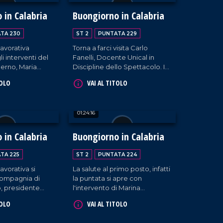
nte responsabile
l'assemblea permanente
 titolare di
contro l'isolamento del paese
 in Calabria
Buongiorno in Calabria
.
dal crollo del ponte. Spazio
anche al cantautore Giuseppe
TA 230
ST 2
PUNTATA 229
Medaglia.
lavorativa
Torna a farci visita Carlo
i interventi del
Fanelli, Docente Unical in
derno, Maria
Discipline dello Spettacolo. In
eni, e di
collegamento Vincenzo Voce,
TOLO
VAI AL TITOLO
Giudice,
Sindaco di Crotone e
iologia politica.
Giuseppe Ferraro, coreografo
e direttore artistico della Art
01:24:16
Show Dance Academy.
 in Calabria
Buongiorno in Calabria
TA 225
ST 2
PUNTATA 224
avorativa si
La salute al primo posto, infatti
compagnia di
la puntata si apre con
, presidente
l'intervento di Marina
a filiera Confapi
Valensise, Presidente del
TOLO
VAI AL TITOLO
a fashion
Comitato Salute di Polistena,
y Loiacono.
e del biologo nutrizionista