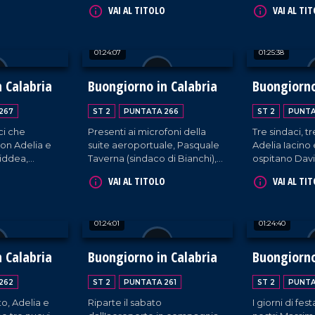
o, sindaco di
Matteo Francesco Lettieri
cittadini di Po
VAI AL TITOLO
VAI AL TI
 Minò,
(sindaco di Celico) e il sindaco
Capo Rizzuto
.
di Scalea, Mario Russo.
Calabro) ospit
Interviste a cura di Adelia
suite aeroport
01:24:07
01:25:38
Iacino e Ugo Floro.
cura di Adeli
Floro.
 Calabria
Buongiorno in Calabria
Buongiorno
267
ST 2
PUNTATA 266
ST 2
PUNTA
ci che
Presenti ai microfoni della
Tre sindaci, t
on Adelia e
suite aeroportuale, Pasquale
Adelia Iacino
iddea,
Taverna (sindaco di Bianchi),
ospitano Davi
ldo, e
Walter Placida (sindaco di
sindaco di Pla
VAI AL TITOLO
VAI AL TI
, prima
Sellia Marina) e Sandro
Domenico Mod
naturo.
Sorbara, sindaco di Galatro.
di Africo (RC)
Atanasio Sisc
01:24:01
01:24:40
Santa Sofia d'
 Calabria
Buongiorno in Calabria
Buongiorno
262
ST 2
PUNTATA 261
ST 2
PUNTA
o, Adelia e
Riparte il sabato
I giorni di fe