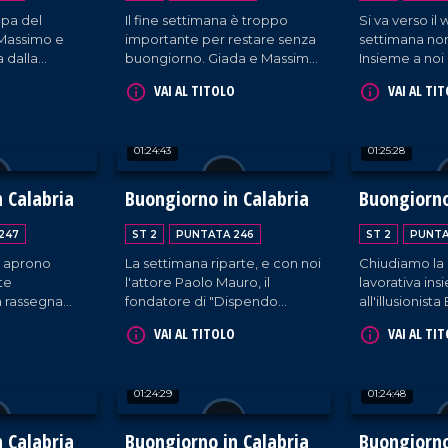
mpa del
Il fine settimana è troppo
Si va verso i
 Massimo e
importante per restare senza
settimana non
a dalla
buongiorno. Giada e Massimo
Insieme a noi 
ornalista
ritornano al timone della suite
Roberto Cast
VAI AL TITOLO
VAI AL TI
o e di don
aeroportuale ogni sabato.
l'imprenditor
appellano
Oggi sono in compagnia del
l'influencer
terrranea
cantautore Sasà Calabrese,
calabrese".
01:24:43
01:25:28
.
del sindaco di Reggio Calabria
ltre, la
Mimmo Battaglia e di
 Noemi
Gaetano Moraca, giornalista e
 Calabria
Buongiorno in Calabria
Buongiorno
alista Mattia
ideatore del Festival del
Lamento.
247
ST 2
PUNTATA 246
ST 2
PUNTA
 aprono
La settimana riparte, e con noi
Chiudiamo la
te
l'attore Paolo Mauro, il
lavorativa in
a rassegna
fondatore di "Dispendo
all'illusionista 
ospiti il
Academy" Francesco Maria
cantautrice A
VAI AL TITOLO
VAI AL TI
a Camera
Carè e l'avvocato Francesco
Giovanni Bu
zaro
Leone.
Tricoli (Ass. I
no; Graziella
sostenibilità).
01:24:29
01:24:48
to procuratore
 a Catanzaro
ionale
 Calabria
Buongiorno in Calabria
Buongiorno