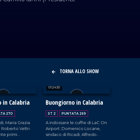
TORNA ALLO SHOW
01:24:30
 in Calabria
Buongiorno in Calabria
TA 270
ST 2
PUNTATA 269
di, Maria Grazia
A indossare le cuffie di LaC On
 Roberto Veltri
Airport: Domenico Locane,
nte primi
sindaco di Ricadi; Alfredo