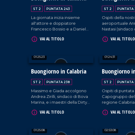
dell'area DG; la 
Fabrizia Dragone
ST 2
PUNTATA 243
ST 2
PUNTATA 
La giornata inizia insieme
Ospiti della nostr
all'attore e doppiatore
aeroportuale An
Francesco Bossio e a Daniele
Nastasi (sindaco 
Sisca, sindaco di Santa Sofia
Porto Salvo) e la
VAI AL TITOLO
VAI AL TITOLO
D'Epiro. In compagnia di
Chiara Montalto.
Giada e Massimo anche Enzo
Campagnoli, Direttore
01:25:23
01:24:31
d'orchestra di Sanremo.
Buongiorno in Calabria
Buongiorno in
ST 2
PUNTATA 238
ST 2
PUNTATA 
Massimo e Giada accolgono
Ospiti di puntata 
Andrea Zirilli, sindaco di Bova
Capogruppo del 
Marina, e i maestri della Dirty
regione Calabria,
Dancing Academy, Romeo e
cantante Alessi
VAI AL TITOLO
VAI AL TITOLO
Ilaria Renne. Ospite anche il
sempre, una pan
meteorologo del gruppo LaC,
ultimissime e bran
Salvatore Lia.
ieri e oggi.
01:25:08
02:53:08