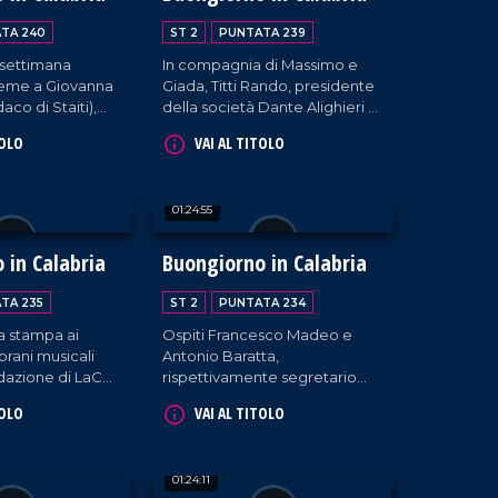
TA 240
ST 2
PUNTATA 239
 settimana
In compagnia di Massimo e
sieme a Giovanna
Giada, Titti Rando, presidente
aco di Staiti),
della società Dante Alighieri di
li (cantante) e
Tropea, e la cantante Desirée
TOLO
VAI AL TITOLO
 (Magna Grecia
Malizia.
come sempre,
mpa e musica da
01:24:55
 in Calabria
Buongiorno in Calabria
TA 235
ST 2
PUNTATA 234
a stampa ai
Ospiti Francesco Madeo e
brani musicali
Antonio Baratta,
edazione di LaC
rispettivamente segretario
 puntata è
CISL e segretario della
TOLO
VAI AL TITOLO
la presenza dei
Camera del Lavoro CGIL di
ncesco Lembo e
Longobucco, comune con cui
ato e da Claudio
Giada e Massimo si sono
01:24:11
iola,
collegati per testimoniare