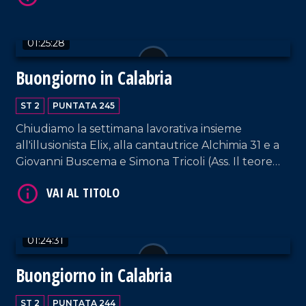
01:25:28
Buongiorno in Calabria
VAI AL TITOLO
ST 2
PUNTATA 245
Chiudiamo la settimana lavorativa insieme
all'illusionista Elix, alla cantautrice Alchimia 31 e a
Giovanni Buscema e Simona Tricoli (Ass. Il teorema
della sostenibilità).
01:24:31
VAI AL TITOLO
Buongiorno in Calabria
ST 2
PUNTATA 244