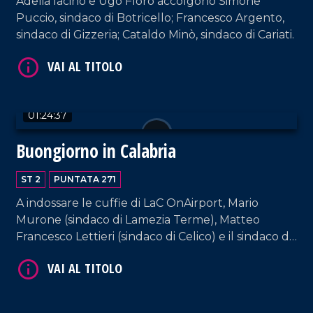
Adelia Iacino e Ugo Floro accolgono Simone
Puccio, sindaco di Botricello; Francesco Argento,
sindaco di Gizzeria; Cataldo Minò, sindaco di Cariati.
01:24:37
Buongiorno in Calabria
VAI AL TITOLO
ST 2
PUNTATA 271
A indossare le cuffie di LaC OnAirport, Mario
Murone (sindaco di Lamezia Terme), Matteo
Francesco Lettieri (sindaco di Celico) e il sindaco di
Scalea, Mario Russo. Interviste a cura di Adelia
Iacino e Ugo Floro.
VAI AL TITOLO