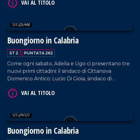
Petronà; Donatella Deposito, sindaca di Parenti.
01:25:48
Buongiorno in Calabria
ST 2
PUNTATA 262
VAI AL TITOLO
Come ogni sabato, Adelia e Ugo ci presentano tre
nuovi primi cittadini: il sindaco di Cittanova
Domenico Antico; Lucio Di Gioia, sindaco di
Cerisano; Domenico Stranieri, sindaco di Sant'Agata
del Bianco.
01:24:01
Buongiorno in Calabria
VAI AL TITOLO