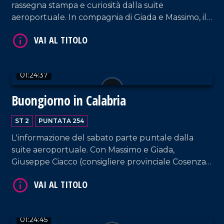
rassegna stampa e curiosità dalla suite
aeroportuale. In compagnia di Giada e Massimo, il
consigliere provinciale PD Graziano Di Natale, il
sindaco di Mirto-Crosia Maria Teresa Aiello, la
responsabile di Marco Post Annarita Carnevale e la
vocal coach Katia Marafioti.
01:24:37
VAI AL TITOLO
Buongiorno in Calabria
ST 2
PUNTATA 254
L'informazione del sabato parte puntale dalla
suite aeroportuale. Con Massimo e Giada,
Giuseppe Ciacco (consigliere provinciale Cosenza),
il fotografo Angelo Maggio e il musicista Antonio
Grosso.
VAI AL TITOLO
01:24:45