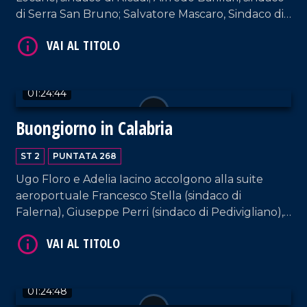
di Serra San Bruno; Salvatore Mascaro, Sindaco di
Cerenzia. Interviste a cura di Adelia Iacino e Ugo
Floro.
01:24:44
Buongiorno in Calabria
VAI AL TITOLO
ST 2
PUNTATA 268
Ugo Floro e Adelia Iacino accolgono alla suite
aeroportuale Francesco Stella (sindaco di
Falerna), Giuseppe Perri (sindaco di Pedivigliano),
Irma Bucarelli (sindaca di Mendicino) e
Mariateresa Fragomeni (sindaca di Siderno).
VAI AL TITOLO
01:24:48