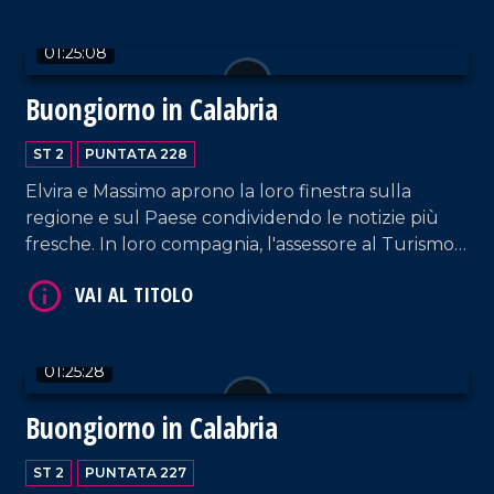
01:25:08
Buongiorno in Calabria
VAI AL TITOLO
ST 2
PUNTATA 228
Elvira e Massimo aprono la loro finestra sulla
regione e sul Paese condividendo le notizie più
fresche. In loro compagnia, l'assessore al Turismo
Vincenzo Costantino e l'iconografa Michela
Ferrara.
VAI AL TITOLO
01:25:28
Buongiorno in Calabria
ST 2
PUNTATA 227