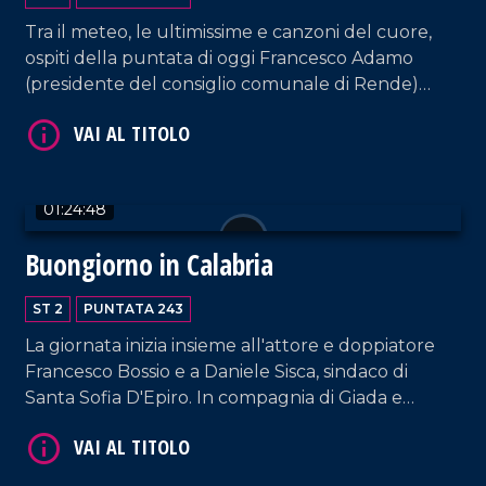
Tra il meteo, le ultimissime e canzoni del cuore,
ospiti della puntata di oggi Francesco Adamo
(presidente del consiglio comunale di Rende)
l'artista Francesco Minuti e i componenti della
Hosteria di Giò.
VAI AL TITOLO
01:24:48
Buongiorno in Calabria
ST 2
PUNTATA 243
La giornata inizia insieme all'attore e doppiatore
Francesco Bossio e a Daniele Sisca, sindaco di
Santa Sofia D'Epiro. In compagnia di Giada e
VAI AL TITOLO
Massimo anche Enzo Campagnoli, Direttore
d'orchestra di Sanremo.