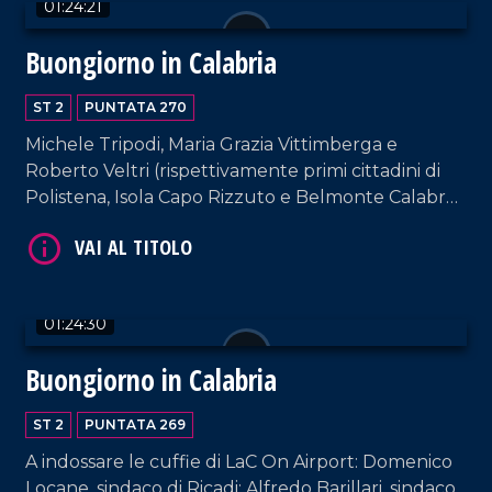
01:24:21
Buongiorno in Calabria
ST 2
PUNTATA 270
Michele Tripodi, Maria Grazia Vittimberga e
Roberto Veltri (rispettivamente primi cittadini di
Polistena, Isola Capo Rizzuto e Belmonte Calabro)
ospiti della nostra suite aeroportuale. Interviste a
VAI AL TITOLO
cura di Adelia Iacino e Ugo Floro.
01:24:30
Buongiorno in Calabria
ST 2
PUNTATA 269
A indossare le cuffie di LaC On Airport: Domenico
VAI AL TITOLO
Locane, sindaco di Ricadi; Alfredo Barillari, sindaco