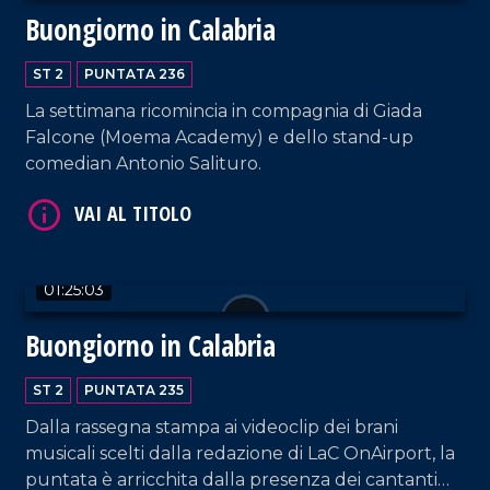
Buongiorno in Calabria
ST 2
PUNTATA 236
La settimana ricomincia in compagnia di Giada
Falcone (Moema Academy) e dello stand-up
VAI AL TITOLO
comedian Antonio Salituro.
01:25:03
Buongiorno in Calabria
VAI AL TITOLO
ST 2
PUNTATA 235
Dalla rassegna stampa ai videoclip dei brani
musicali scelti dalla redazione di LaC OnAirport, la
puntata è arricchita dalla presenza dei cantanti