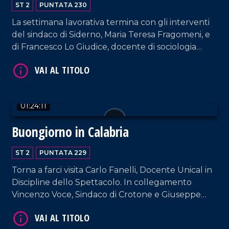
ST 2
PUNTATA 230
La settimana lavorativa termina con gli interventi
del sindaco di Siderno, Maria Teresa Fragomeni, e
di Francesco Lo Giudice, docente di sociologia
VAI AL TITOLO
politica.
01:24:11
Buongiorno in Calabria
ST 2
PUNTATA 229
VAI AL TITOLO
Torna a farci visita Carlo Fanelli, Docente Unical in
Discipline dello Spettacolo. In collegamento
Vincenzo Voce, Sindaco di Crotone e Giuseppe
Ferraro, coreografo e direttore artistico della Art
Show Dance Academy.