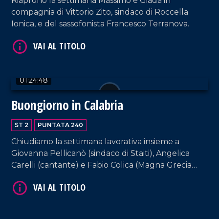
Riaprono la settimana Massimo e Giada in
compagnia di Vittorio Zito, sindaco di Roccella
Ionica, e del sassofonista Francesco Terranova.
VAI AL TITOLO
01:24:48
Buongiorno in Calabria
ST 2
PUNTATA 240
Chiudiamo la settimana lavorativa insieme a
Giovanna Pellicanò (sindaco di Staiti), Angelica
Carelli (cantante) e Fabio Colica (Magna Grecia
gioielli). E come sempre, rassegna stampa e musica
VAI AL TITOLO
da non perdere.