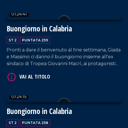
Domenico Sposato e Anna Francesca Ripoli,
componenti della band musicale Free Love.
01:24:41
Buongiorno in Calabria
ST 2
PUNTATA 259
Pronti a dare il benvenuto al fine settimana, Giada
VAI AL TITOLO
e Massimo ci danno il buongiorno insieme all'ex
sindaco di Tropea Giovanni Macrì, ai protagonisti
delle cantine Giraldi&Giraldi Alessandro e
Pierfrancesco Giraldi, e Matteo Ferraro e Manuel
De Rose della band Ynsanya.
01:24:15
Buongiorno in Calabria
VAI AL TITOLO
ST 2
PUNTATA 258