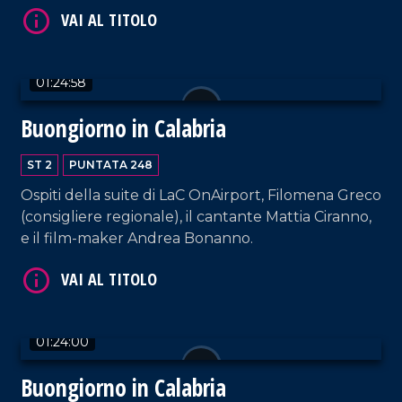
la cantante Carmen Floccari e il musicista Paolo
Paviglianiti.
01:24:58
Buongiorno in Calabria
VAI AL TITOLO
ST 2
PUNTATA 248
Ospiti della suite di LaC OnAirport, Filomena Greco
(consigliere regionale), il cantante Mattia Ciranno,
e il film-maker Andrea Bonanno.
VAI AL TITOLO
01:24:00
Buongiorno in Calabria