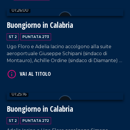
01:26:00
Buongiorno in Calabria
ST 2
PUNTATA 273
Ugo Floro e Adelia Iacino accolgono alla suite
aeroportuale Giuseppe Schipani (sindaco di
Montauro), Achille Ordine (sindaco di Diamante) e
VAI AL TITOLO
il sindaco di Parghelia, Antonio Landro.
01:25:16
Buongiorno in Calabria
ST 2
PUNTATA 272
VAI AL TITOLO