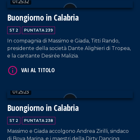
01:25:32
Buongiorno in Calabria
ST 2
PUNTATA 239
In compagnia di Massimo e Giada, Titti Rando,
VAI AL TITOLO
presidente della società Dante Alighieri di Tropea,
e la cantante Desirée Malizia.
01:25:23
Buongiorno in Calabria
VAI AL TITOLO
ST 2
PUNTATA 238
Massimo e Giada accolgono Andrea Zirilli, sindaco
di Bova Marina, e i maestri della Dirty Dancing