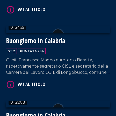
Francesco Lembo e Giorgio Sposato e da Claudio
Viola e Luigi Viola, rispettivamente responsabile
commerciale e titolare di Cantine Viola.
01:24:55
VAI AL TITOLO
Buongiorno in Calabria
ST 2
PUNTATA 234
Ospiti Francesco Madeo e Antonio Baratta,
rispettivamente segretario CISL e segretario della
Camera del Lavoro CGIL di Longobucco, comune
con cui Giada e Massimo si sono collegati per
testimoniare l'assemblea permanente contro
VAI AL TITOLO
l'isolamento del paese dal crollo del ponte. Spazio
anche al cantautore Giuseppe Medaglia.
01:25:08
Buongiorno in Calabria