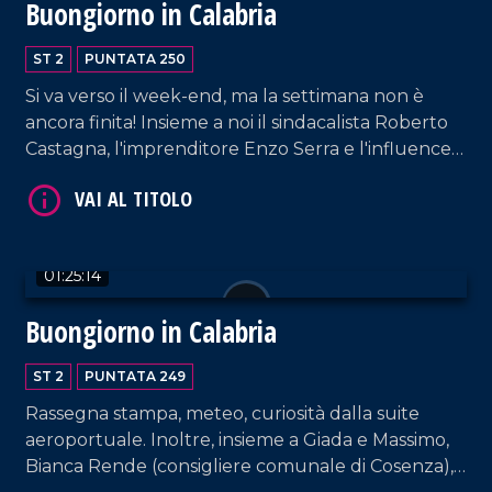
Buongiorno in Calabria
ST 2
PUNTATA 250
Si va verso il week-end, ma la settimana non è
ancora finita! Insieme a noi il sindacalista Roberto
Castagna, l'imprenditore Enzo Serra e l'influencer
"La mamma calabrese".
VAI AL TITOLO
01:25:14
Buongiorno in Calabria
ST 2
PUNTATA 249
Rassegna stampa, meteo, curiosità dalla suite
VAI AL TITOLO
aeroportuale. Inoltre, insieme a Giada e Massimo,
Bianca Rende (consigliere comunale di Cosenza),