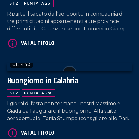
ST 2
PUNTATA 261
Riparte il sabato dall'aeroporto in compagnia di
tre primi cittadini appartenenti a tre province
differenti: dal Catanzarese con Domenico Giampà
(sindaco di San Pietro a Maida), a Giuseppe
Condello (sindaco di San Nicola Da Crissa, nel
Vibonese) fino a Francesca Rosa D'Ambra (sindaca
VAI AL TITOLO
di Malvito, nel Cosentino). Conduzione e interviste
01:24:40
a cura di Adelia Iacino e Ugo Floro.
Buongiorno in Calabria
ST 2
PUNTATA 260
I giorni di festa non fermano i nostri Massimo e
Giada dall'augurarci il buongiorno. Alla suite
aeroportuale, Tonia Stumpo (consigliere alle Pari
Opportunità) e Raffaele Greco (Direttore dei
VAI AL TITOLO
Parchi Marini Calabria). Infine, Michele Mirabelli,