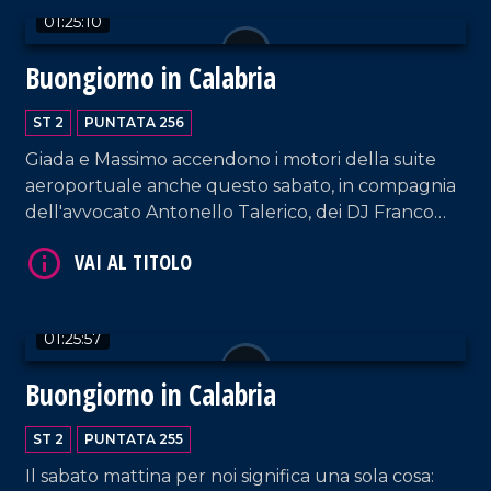
01:25:10
Buongiorno in Calabria
ST 2
PUNTATA 256
Giada e Massimo accendono i motori della suite
aeroportuale anche questo sabato, in compagnia
VAI AL TITOLO
dell'avvocato Antonello Talerico, dei DJ Franco
Siciliano e Luigi D'Alife e dei cantanti Leonardo
Forciniti e Giovanni Buffone.
01:25:57
Buongiorno in Calabria
VAI AL TITOLO
ST 2
PUNTATA 255
Il sabato mattina per noi significa una sola cosa: