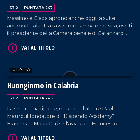
ST 2
PUNTATA 247
Massimo e Giada aprono anche oggi la suite
aeroportuale. Tra rassegna stampa e musica, ospiti
il presidente della Camera penale di Catanzaro
Francesco Iacopino; Graziella Viscomi, sostituto
VAI AL TITOLO
procuratore della Repubblica a Catanzaro e
Presidente nazionale dell'area DG; la cantante
Fabrizia Dragone.
01:24:43
Buongiorno in Calabria
ST 2
PUNTATA 246
La settimana riparte, e con noi l'attore Paolo
Mauro, il fondatore di "Dispendo Academy"
VAI AL TITOLO
Francesco Maria Carè e l'avvocato Francesco
Leone.