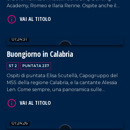
Academy, Romeo e Ilaria Renne. Ospite anche il
meteorologo del gruppo LaC, Salvatore Lia.
VAI AL TITOLO
01:24:31
Buongiorno in Calabria
ST 2
PUNTATA 237
Ospiti di puntata Elisa Scutellà, Capogruppo del
M5S della regione Calabria, e la cantante Alessia
Len. Come sempre, una panoramica sulle
ultimissime e brani musicali di ieri e oggi.
VAI AL TITOLO
01:24:26