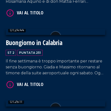
Rosamaria Aquino e di don Mattia Ferrari
(cappellano della ONG "Mediterrranea Saving
Humans"). Intervengono, inoltre, la content
creator Noemi Spinetti e il mentalista Mattia Di
Pace.
01:24:44
Buongiorno in Calabria
VAI AL TITOLO
ST 2
PUNTATA 251
Il fine settimana è troppo importante per restare
senza buongiorno. Giada e Massimo ritornano al
timone della suite aeroportuale ogni sabato. Oggi
sono in compagnia del cantautore Sasà Calabrese,
del sindaco di Reggio Calabria Mimmo Battaglia e
di Gaetano Moraca, giornalista e ideatore del
VAI AL TITOLO
Festival del Lamento.
01:26:11