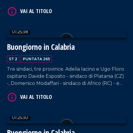
sindaco di Galatro.
01:25:38
Buongiorno in Calabria
VAI AL TITOLO
ST 2
PUNTATA 265
Tre sindaci, tre province. Adelia Iacino e Ugo Floro
ospitano Davide Esposito - sindaco di Platania (CZ)
-, Domenico Modaffari - sindaco di Africo (RC) - e
Daniele Atanasio Sisca, sindaco di Santa Sofia
d'Epiro (CS).
01:25:30
VAI AL TITOLO
Buongiorno in Calabria