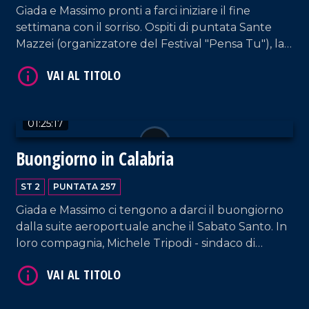
Giada e Massimo pronti a farci iniziare il fine
settimana con il sorriso. Ospiti di puntata Sante
Mazzei (organizzatore del Festival "Pensa Tu"), la
fiorista Annarita Aquino, e i content creator
Francesca Alessia Cipparrone e "i_cannarelliz"
(Luisa Cannataro e Mirko Borrelli).
VAI AL TITOLO
01:25:17
Buongiorno in Calabria
ST 2
PUNTATA 257
Giada e Massimo ci tengono a darci il buongiorno
dalla suite aeroportuale anche il Sabato Santo. In
loro compagnia, Michele Tripodi - sindaco di
Polistena -, il presidente di "Smile Pallanuoto"
VAI AL TITOLO
Francesco Manna e il cantante lirico e direttore
artistico Stefano Tanzillo.