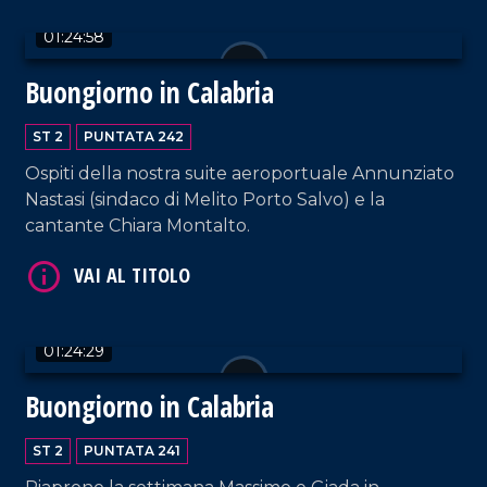
01:24:58
Buongiorno in Calabria
ST 2
PUNTATA 242
VAI AL TITOLO
Ospiti della nostra suite aeroportuale Annunziato
Nastasi (sindaco di Melito Porto Salvo) e la
cantante Chiara Montalto.
01:24:29
Buongiorno in Calabria
VAI AL TITOLO
ST 2
PUNTATA 241