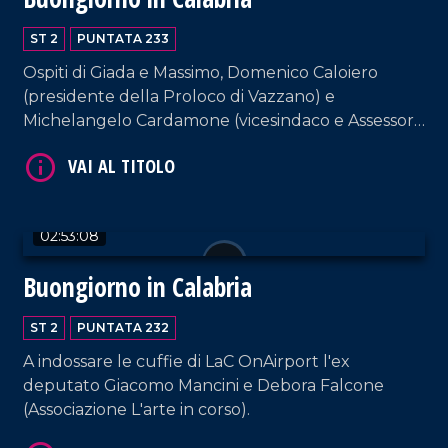
ST 2
PUNTATA 233
Ospiti di Giada e Massimo, Domenico Caloiero
(presidente della Proloco di Vazzano) e
VAI AL TITOLO
Michelangelo Cardamone (vicesindaco e Assessore
al Patrimonio del comune di Lamezia Terme).
02:53:08
Buongiorno in Calabria
VAI AL TITOLO
ST 2
PUNTATA 232
A indossare le cuffie di LaC OnAirport l'ex
deputato Giacomo Mancini e Debora Falcone
(Associazione L'arte in corso).