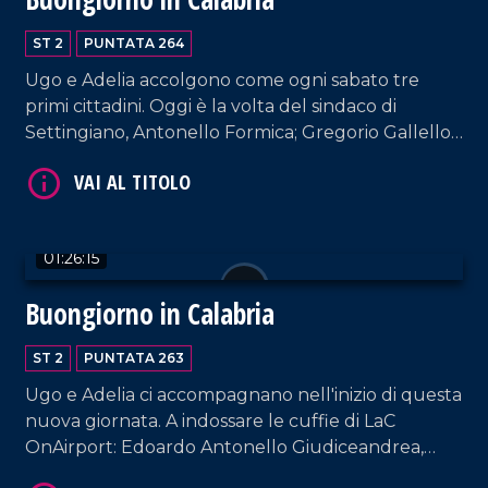
ST 2
PUNTATA 264
Ugo e Adelia accolgono come ogni sabato tre
primi cittadini. Oggi è la volta del sindaco di
Settingiano, Antonello Formica; Gregorio Gallello
(sindaco di Gasperina); del sindaco di Amantea,
Vincenzo Pellegrino.
VAI AL TITOLO
01:26:15
Buongiorno in Calabria
ST 2
PUNTATA 263
Ugo e Adelia ci accompagnano nell'inizio di questa
nuova giornata. A indossare le cuffie di LaC
OnAirport: Edoardo Antonello Giudiceandrea,
VAI AL TITOLO
sindaco di Calopezzati; Dario Bolotta, sindaco di