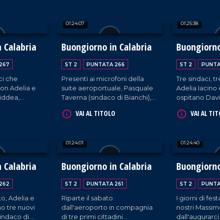
.
di Scalea, Mario Russo.
Calabro) ospit
Interviste a cura di Adelia
suite aeroport
01:24:07
01:25:38
Iacino e Ugo Floro.
cura di Adeli
Floro.
 Calabria
Buongiorno in Calabria
Buongiorno
267
ST 2
PUNTATA 266
ST 2
PUNTA
ci che
Presenti ai microfoni della
Tre sindaci, t
on Adelia e
suite aeroportuale, Pasquale
Adelia Iacino
iddea,
Taverna (sindaco di Bianchi),
ospitano Davi
ldo, e
Walter Placida (sindaco di
sindaco di Pla
VAI AL TITOLO
VAI AL TI
, prima
Sellia Marina) e Sandro
Domenico Mod
naturo.
Sorbara, sindaco di Galatro.
di Africo (RC)
Atanasio Sisc
01:24:01
01:24:40
Santa Sofia d'
 Calabria
Buongiorno in Calabria
Buongiorno
262
ST 2
PUNTATA 261
ST 2
PUNTA
o, Adelia e
Riparte il sabato
I giorni di fe
o tre nuovi
dall'aeroporto in compagnia
nostri Massim
 sindaco di
di tre primi cittadini
dall'augurarci