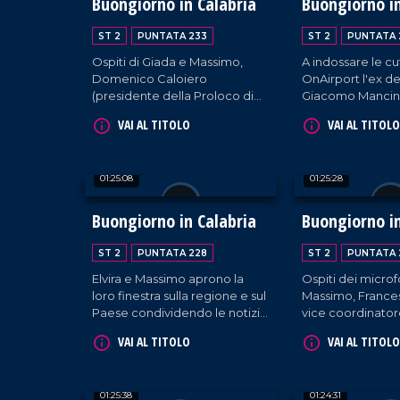
Buongiorno in Calabria
Buongiorno in
ST 2
PUNTATA 233
ST 2
PUNTATA 
Ospiti di Giada e Massimo,
A indossare le cu
Domenico Caloiero
OnAirport l'ex d
(presidente della Proloco di
Giacomo Mancin
Vazzano) e Michelangelo
Falcone (Associa
VAI AL TITOLO
VAI AL TITOLO
Cardamone (vicesindaco e
in corso).
Assessore al Patrimonio del
comune di Lamezia Terme).
01:25:08
01:25:28
Buongiorno in Calabria
Buongiorno in
ST 2
PUNTATA 228
ST 2
PUNTATA 
Elvira e Massimo aprono la
Ospiti dei microfo
loro finestra sulla regione e sul
Massimo, France
Paese condividendo le notizie
vice coordinator
più fresche. In loro
Forza Italia Giova
VAI AL TITOLO
VAI AL TITOLO
compagnia, l'assessore al
e Francesco De 
Turismo Vincenzo Costantino
dirigente PD. C
e l'iconografa Michela Ferrara.
ultimissime e mu
01:25:38
01:24:31
imperdibili.