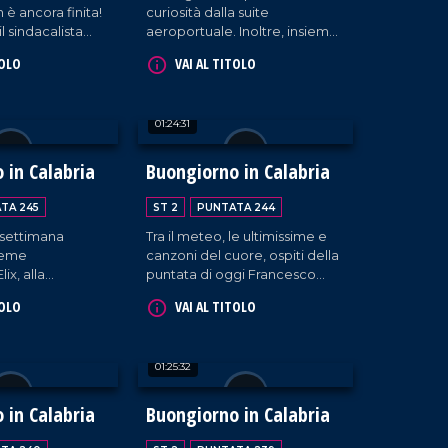
 è ancora finita!
curiosità dalla suite
il sindacalista
aeroportuale. Inoltre, insieme
agna,
a Giada e Massimo, Bianca
TOLO
VAI AL TITOLO
e Enzo Serra e
Rende (consigliere comunale
 "La mamma
di Cosenza), la cantante
Carmen Floccari e il musicista
01:24:31
Paolo Paviglianiti.
 in Calabria
Buongiorno in Calabria
TA 245
ST 2
PUNTATA 244
 settimana
Tra il meteo, le ultimissime e
sieme
canzoni del cuore, ospiti della
Elix, alla
puntata di oggi Francesco
lchimia 31 e a
Adamo (presidente del
TOLO
VAI AL TITOLO
scema e Simona
consiglio comunale di Rende)
l teorema della
l'artista Francesco Minuti e i
componenti della Hosteria di
01:25:32
Giò.
 in Calabria
Buongiorno in Calabria