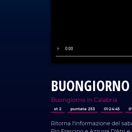
BUONGIORNO 
Buongiorno in Calabria
st 2
puntata 253
01:24:45
0
Ritorna l'informazione del sab
Pio Frascino e Azzurra D'Atri e