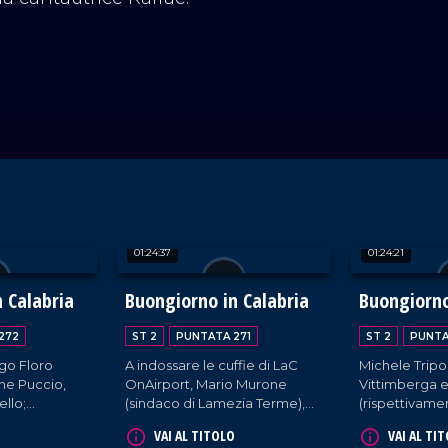
01:24:37
01:24:21
 Calabria
Buongiorno in Calabria
Buongiorno
272
ST 2
PUNTATA 271
ST 2
PUNTA
Ugo Floro
A indossare le cuffie di LaC
Michele Tripo
e Puccio,
OnAirport, Mario Murone
Vittimberga e
ello;
(sindaco di Lamezia Terme),
(rispettivame
o, sindaco di
Matteo Francesco Lettieri
cittadini di Po
VAI AL TITOLO
VAI AL TI
 Minò,
(sindaco di Celico) e il sindaco
Capo Rizzuto