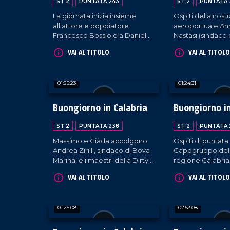
ST 2
PUNTATA 243
ST 2
PUNTATA 
La giornata inizia insieme
Ospiti della nostr
all'attore e doppiatore
aeroportuale An
Francesco Bossio e a Daniele
Nastasi (sindaco 
Sisca, sindaco di Santa Sofia
Porto Salvo) e la
VAI AL TITOLO
VAI AL TITOLO
D'Epiro. In compagnia di
Chiara Montalto.
Giada e Massimo anche Enzo
Campagnoli, Direttore
01:25:23
01:24:31
d'orchestra di Sanremo.
Buongiorno in Calabria
Buongiorno in
ST 2
PUNTATA 238
ST 2
PUNTATA 
Massimo e Giada accolgono
Ospiti di puntata 
Andrea Zirilli, sindaco di Bova
Capogruppo del 
Marina, e i maestri della Dirty
regione Calabria,
Dancing Academy, Romeo e
cantante Alessi
VAI AL TITOLO
VAI AL TITOLO
Ilaria Renne. Ospite anche il
sempre, una pan
meteorologo del gruppo LaC,
ultimissime e bran
Salvatore Lia.
ieri e oggi.
01:25:08
02:53:08