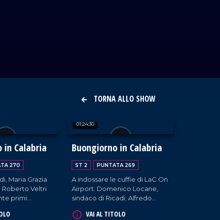
TORNA ALLO SHOW
01:24:30
 in Calabria
Buongiorno in Calabria
TA 270
ST 2
PUNTATA 269
di, Maria Grazia
A indossare le cuffie di LaC On
 Roberto Veltri
Airport: Domenico Locane,
nte primi
sindaco di Ricadi; Alfredo
listena, Isola
Barillari, sindaco di Serra San
TOLO
VAI AL TITOLO
 e Belmonte
Bruno; Salvatore Mascaro,