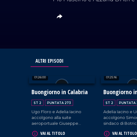
ALTRI EPISODI
01:26:00
01:25:16
Buongiorno in Calabria
Buongiorno in
ST 2
PUNTATA 273
ST 2
PUNTATA 
Ugo Floro e Adelia Iacino
Adelia Iacino e 
accolgono alla suite
accolgono Simon
aeroportuale Giuseppe
sindaco di Botric
Schipani (sindaco di
Francesco Argent
VAI AL TITOLO
VAI AL TITOLO
Montauro), Achille Ordine
Gizzeria; Cataldo