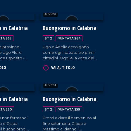
i della nostra
Sindaco di Cerenzia. Interviste
uale. Interviste a
a cura di Adelia Iacino e Ugo
01:25:30
a Iacino e Ugo
Floro.
 in Calabria
Buongiorno in Calabria
TA 265
ST 2
PUNTATA 264
re province.
Ugo e Adelia accolgono
 e Ugo Floro
come ogni sabato tre primi
de Esposito -
cittadini. Oggi è la volta del
tania (CZ) -,
sindaco di Settingiano,
TOLO
VAI AL TITOLO
affari - sindaco
Antonello Formica; Gregorio
 - e Daniele
Gallello (sindaco di Gasperina);
a, sindaco di
del sindaco di Amantea,
01:24:41
Epiro (CS).
Vincenzo Pellegrino.
 in Calabria
Buongiorno in Calabria
TA 260
ST 2
PUNTATA 259
sta non fermano i
Pronti a dare il benvenuto al
o e Giada
fine settimana, Giada e
 il buongiorno.
Massimo ci danno il