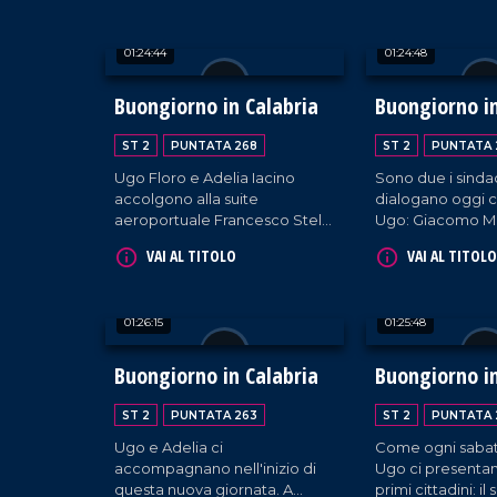
(sindaco di Diamante) e il
sindaco di Cariati
sindaco di Parghelia, Antonio
01:24:44
01:24:48
Landro.
Buongiorno in Calabria
Buongiorno in
ST 2
PUNTATA 268
ST 2
PUNTATA 
Ugo Floro e Adelia Iacino
Sono due i sinda
accolgono alla suite
dialogano oggi c
aeroportuale Francesco Stella
Ugo: Giacomo M
(sindaco di Falerna), Giuseppe
sindaco di Fusca
VAI AL TITOLO
VAI AL TITOLO
Perri (sindaco di Pedivigliano),
Rossana Tassone
Irma Bucarelli (sindaca di
cittadina di Brog
Mendicino) e Mariateresa
01:26:15
01:25:48
Fragomeni (sindaca di
Siderno).
Buongiorno in Calabria
Buongiorno in
ST 2
PUNTATA 263
ST 2
PUNTATA 
Ugo e Adelia ci
Come ogni sabat
accompagnano nell'inizio di
Ugo ci presentan
questa nuova giornata. A
primi cittadini: il