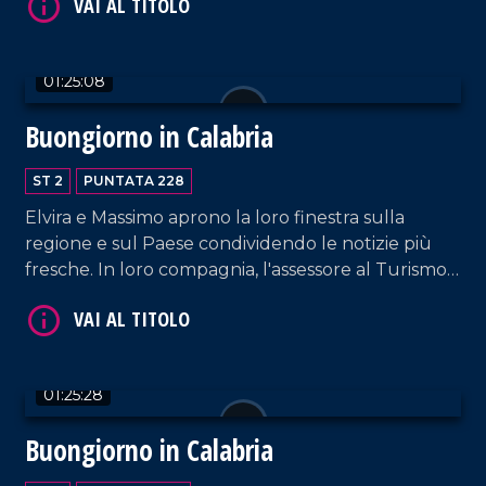
Show Dance Academy.
01:25:08
VAI AL TITOLO
Buongiorno in Calabria
ST 2
PUNTATA 228
Elvira e Massimo aprono la loro finestra sulla
regione e sul Paese condividendo le notizie più
fresche. In loro compagnia, l'assessore al Turismo
Vincenzo Costantino e l'iconografa Michela
Ferrara.
VAI AL TITOLO
01:25:28
Buongiorno in Calabria