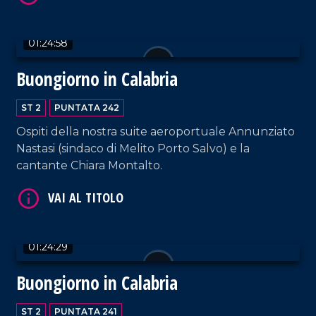
01:24:58
Buongiorno in Calabria
ST 2
PUNTATA 242
VAI AL TITOLO
Ospiti della nostra suite aeroportuale Annunziato
Nastasi (sindaco di Melito Porto Salvo) e la
cantante Chiara Montalto.
01:24:29
VAI AL TITOLO
Buongiorno in Calabria
ST 2
PUNTATA 241