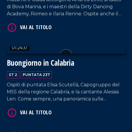
di Bova Marina, e i maestri della Dirty Dancing
Academy, Romeo e Ilaria Renne. Ospite anche il
meteorologo del gruppo LaC, Salvatore Lia.
VAI AL TITOLO
01:24:31
Buongiorno in Calabria
ST 2
PUNTATA 237
Ospiti di puntata Elisa Scutellà, Capogruppo del
M5S della regione Calabria, e la cantante Alessia
Len. Come sempre, una panoramica sulle
ultimissime e brani musicali di ieri e oggi.
VAI AL TITOLO