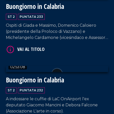
Buongiorno in Calabria
ST 2
PUNTATA 233
Ospiti di Giada e Massimo, Domenico Caloiero
(presidente della Proloco di Vazzano) e
VAI AL TITOLO
Michelangelo Cardamone (vicesindaco e Assessore
al Patrimonio del comune di Lamezia Terme).
02:53:08
Buongiorno in Calabria
VAI AL TITOLO
ST 2
PUNTATA 232
A indossare le cuffie di LaC OnAirport l'ex
deputato Giacomo Mancini e Debora Falcone
(Associazione L'arte in corso).