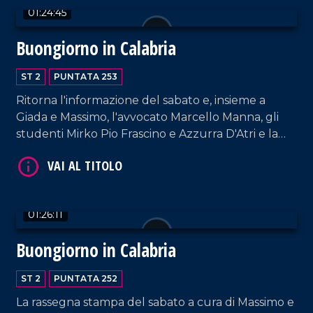
01:24:45
Buongiorno in Calabria
ST 2
PUNTATA 253
Ritorna l'informazione del sabato e, insieme a
Giada e Massimo, l'avvocato Marcello Manna, gli
VAI AL TITOLO
studenti Mirko Pio Frascino e Azzurra D'Atri e la
cantautrice Raffaè.
01:26:11
Buongiorno in Calabria
ST 2
PUNTATA 252
VAI AL TITOLO
La rassegna stampa del sabato a cura di Massimo e