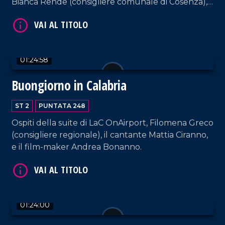
Bianca Rende (consigliere comunale di Cosenza),
la cantante Carmen Floccari e il musicista Paolo
Paviglianiti.
01:24:58
Buongiorno in Calabria
VAI AL TITOLO
ST 2
PUNTATA 248
Ospiti della suite di LaC OnAirport, Filomena Greco
(consigliere regionale), il cantante Mattia Ciranno,
e il film-maker Andrea Bonanno.
VAI AL TITOLO
01:24:00