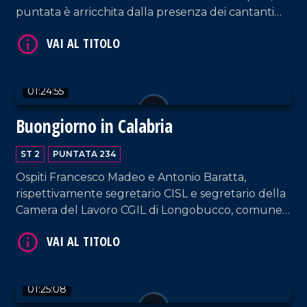
puntata è arricchita dalla presenza dei cantanti
Francesco Lembo e Giorgio Sposato e da Claudio
Viola e Luigi Viola, rispettivamente responsabile
commerciale e titolare di Cantine Viola.
01:24:55
VAI AL TITOLO
Buongiorno in Calabria
ST 2
PUNTATA 234
Ospiti Francesco Madeo e Antonio Baratta,
rispettivamente segretario CISL e segretario della
Camera del Lavoro CGIL di Longobucco, comune
con cui Giada e Massimo si sono collegati per
testimoniare l'assemblea permanente contro
VAI AL TITOLO
l'isolamento del paese dal crollo del ponte. Spazio
anche al cantautore Giuseppe Medaglia.
01:25:08