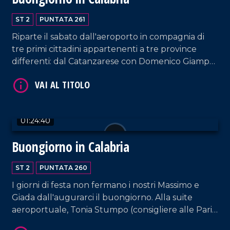
ST 2
PUNTATA 261
Riparte il sabato dall'aeroporto in compagnia di
tre primi cittadini appartenenti a tre province
differenti: dal Catanzarese con Domenico Giampà
(sindaco di San Pietro a Maida), a Giuseppe
Condello (sindaco di San Nicola Da Crissa, nel
Vibonese) fino a Francesca Rosa D'Ambra (sindaca
VAI AL TITOLO
di Malvito, nel Cosentino). Conduzione e interviste
01:24:40
a cura di Adelia Iacino e Ugo Floro.
Buongiorno in Calabria
ST 2
PUNTATA 260
I giorni di festa non fermano i nostri Massimo e
Giada dall'augurarci il buongiorno. Alla suite
aeroportuale, Tonia Stumpo (consigliere alle Pari
VAI AL TITOLO
Opportunità) e Raffaele Greco (Direttore dei