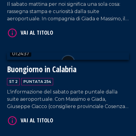
Il sabato mattina per noi significa una sola cosa:
rassegna stampa e curiosità dalla suite
aeroportuale. In compagnia di Giada e Massimo, il
consigliere provinciale PD Graziano Di Natale, il
sindaco di Mirto-Crosia Maria Teresa Aiello, la
responsabile di Marco Post Annarita Carnevale e la
vocal coach Katia Marafioti.
01:24:37
VAI AL TITOLO
Buongiorno in Calabria
ST 2
PUNTATA 254
L'informazione del sabato parte puntale dalla
suite aeroportuale. Con Massimo e Giada,
Giuseppe Ciacco (consigliere provinciale Cosenza),
il fotografo Angelo Maggio e il musicista Antonio
Grosso.
VAI AL TITOLO