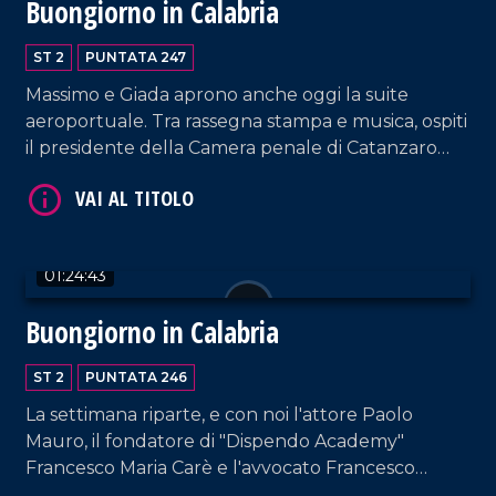
Buongiorno in Calabria
ST 2
PUNTATA 247
Massimo e Giada aprono anche oggi la suite
aeroportuale. Tra rassegna stampa e musica, ospiti
il presidente della Camera penale di Catanzaro
Francesco Iacopino; Graziella Viscomi, sostituto
VAI AL TITOLO
procuratore della Repubblica a Catanzaro e
Presidente nazionale dell'area DG; la cantante
Fabrizia Dragone.
01:24:43
Buongiorno in Calabria
ST 2
PUNTATA 246
La settimana riparte, e con noi l'attore Paolo
VAI AL TITOLO
Mauro, il fondatore di "Dispendo Academy"
Francesco Maria Carè e l'avvocato Francesco
Leone.