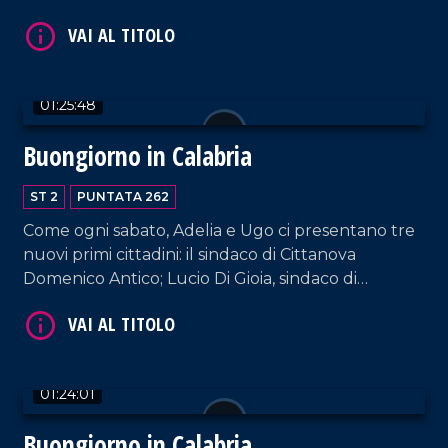
sindaco di Calopezzati; Dario Bolotta, sindaco di
Petronà; Donatella Deposito, sindaca di Parenti.
01:25:48
Buongiorno in Calabria
ST 2
PUNTATA 262
VAI AL TITOLO
Come ogni sabato, Adelia e Ugo ci presentano tre
nuovi primi cittadini: il sindaco di Cittanova
Domenico Antico; Lucio Di Gioia, sindaco di
Cerisano; Domenico Stranieri, sindaco di Sant'Agata
del Bianco.
01:24:01
VAI AL TITOLO
Buongiorno in Calabria