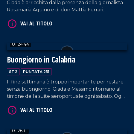
Giada è arricchita dalla presenza della giornalista
Rosamaria Aquino e di don Mattia Ferrari
(cappellano della ONG "Mediterrranea Saving
Humans"). Intervengono, inoltre, la content
creator Noemi Spinetti e il mentalista Mattia Di
Pace.
01:24:44
VAI AL TITOLO
Buongiorno in Calabria
ST 2
PUNTATA 251
Il fine settimana è troppo importante per restare
senza buongiorno. Giada e Massimo ritornano al
timone della suite aeroportuale ogni sabato. Oggi
sono in compagnia del cantautore Sasà Calabrese,
del sindaco di Reggio Calabria Mimmo Battaglia e
di Gaetano Moraca, giornalista e ideatore del
VAI AL TITOLO
Festival del Lamento.
01:26:11