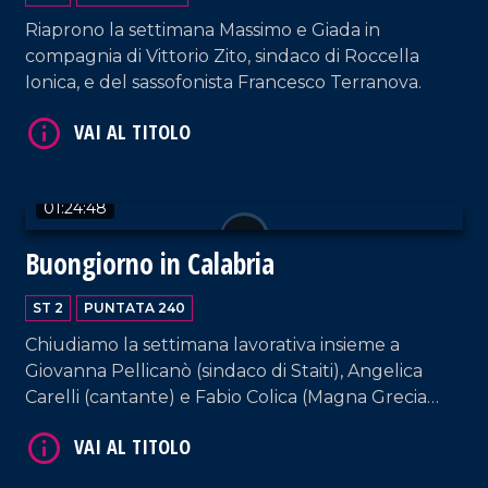
Riaprono la settimana Massimo e Giada in
compagnia di Vittorio Zito, sindaco di Roccella
Ionica, e del sassofonista Francesco Terranova.
VAI AL TITOLO
01:24:48
Buongiorno in Calabria
ST 2
PUNTATA 240
Chiudiamo la settimana lavorativa insieme a
Giovanna Pellicanò (sindaco di Staiti), Angelica
Carelli (cantante) e Fabio Colica (Magna Grecia
VAI AL TITOLO
gioielli). E come sempre, rassegna stampa e musica
da non perdere.