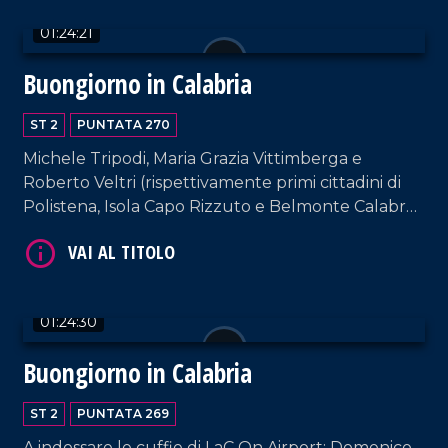
VAI AL TITOLO
01:24:21
Buongiorno in Calabria
ST 2
PUNTATA 270
Michele Tripodi, Maria Grazia Vittimberga e
Roberto Veltri (rispettivamente primi cittadini di
Polistena, Isola Capo Rizzuto e Belmonte Calabro)
VAI AL TITOLO
ospiti della nostra suite aeroportuale. Interviste a
cura di Adelia Iacino e Ugo Floro.
01:24:30
Buongiorno in Calabria
ST 2
PUNTATA 269
A indossare le cuffie di LaC On Airport: Domenico
VAI AL TITOLO