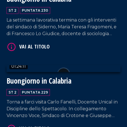
ST 2
PUNTATA 230
La settimana lavorativa termina con gli interventi
del sindaco di Siderno, Maria Teresa Fragomeni, e
di Francesco Lo Giudice, docente di sociologia
VAI AL TITOLO
politica.
01:24:11
Buongiorno in Calabria
ST 2
PUNTATA 229
VAI AL TITOLO
Torna a farci visita Carlo Fanelli, Docente Unical in
Discipline dello Spettacolo. In collegamento
Vincenzo Voce, Sindaco di Crotone e Giuseppe
Ferraro, coreografo e direttore artistico della Art