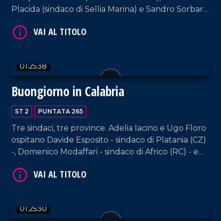
Placida (sindaco di Sellia Marina) e Sandro Sorbara,
sindaco di Galatro.
01:25:38
Buongiorno in Calabria
VAI AL TITOLO
ST 2
PUNTATA 265
Tre sindaci, tre province. Adelia Iacino e Ugo Floro
ospitano Davide Esposito - sindaco di Platania (CZ)
-, Domenico Modaffari - sindaco di Africo (RC) - e
Daniele Atanasio Sisca, sindaco di Santa Sofia
d'Epiro (CS).
01:25:30
VAI AL TITOLO