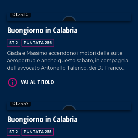
artistico Stefano Tanzillo.
01:25:10
Buongiorno in Calabria
ST 2
PUNTATA 256
Giada e Massimo accendono i motori della suite
VAI AL TITOLO
aeroportuale anche questo sabato, in compagnia
dell'avvocato Antonello Talerico, dei DJ Franco
Siciliano e Luigi D'Alife e dei cantanti Leonardo
Forciniti e Giovanni Buffone.
01:25:57
Buongiorno in Calabria
VAI AL TITOLO
ST 2
PUNTATA 255