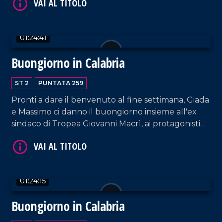
Parchi Marini Calabria). Infine, Michele Mirabelli,
Domenico Sposato e Anna Francesca Ripoli,
componenti della band musicale Free Love.
01:24:41
Buongiorno in Calabria
ST 2
PUNTATA 259
Pronti a dare il benvenuto al fine settimana, Giada
VAI AL TITOLO
e Massimo ci danno il buongiorno insieme all'ex
sindaco di Tropea Giovanni Macrì, ai protagonisti
delle cantine Giraldi&Giraldi Alessandro e
Pierfrancesco Giraldi, e Matteo Ferraro e Manuel
De Rose della band Ynsanya.
01:24:15
Buongiorno in Calabria
VAI AL TITOLO