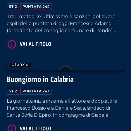
ST 2
PUNTATA 244
Tra il meteo, le ultimissime e canzoni del cuore,
ospiti della puntata di oggi Francesco Adamo
(presidente del consiglio comunale di Rende)
l'artista Francesco Minuti e i componenti della
Hosteria di Giò.
VAI AL TITOLO
01:24:48
Buongiorno in Calabria
ST 2
PUNTATA 243
La giornata inizia insieme all'attore e doppiatore
Francesco Bossio e a Daniele Sisca, sindaco di
VAI AL TITOLO
Santa Sofia D'Epiro. In compagnia di Giada e
Massimo anche Enzo Campagnoli, Direttore
d'orchestra di Sanremo.