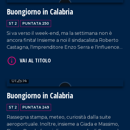
Buongiorno in Calabria
ST 2
PUNTATA 250
Si va verso il week-end, ma la settimana non è
ancora finita! Insieme a noi il sindacalista Roberto
Castagna, l'imprenditore Enzo Serra e l'influencer
VAI AL TITOLO
"La mamma calabrese".
01:25:14
Buongiorno in Calabria
ST 2
PUNTATA 249
Rassegna stampa, meteo, curiosità dalla suite
VAI AL TITOLO
aeroportuale. Inoltre, insieme a Giada e Massimo,