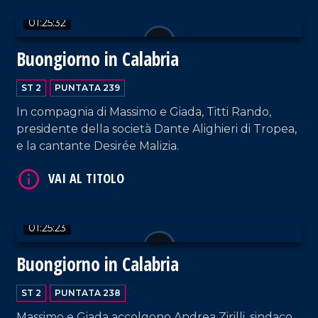
01:25:32
Buongiorno in Calabria
ST 2
PUNTATA 239
In compagnia di Massimo e Giada, Titti Rando,
VAI AL TITOLO
presidente della società Dante Alighieri di Tropea,
e la cantante Desirée Malizia.
01:25:23
Buongiorno in Calabria
VAI AL TITOLO
ST 2
PUNTATA 238
Massimo e Giada accolgono Andrea Zirilli, sindaco