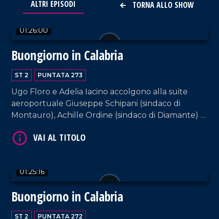
ALTRI EPISODI
TORNA ALLO SHOW
VAI AL TITOLO
01:26:00
Buongiorno in Calabria
ST 2
PUNTATA 273
Ugo Floro e Adelia Iacino accolgono alla suite
aeroportuale Giuseppe Schipani (sindaco di
VAI AL TITOLO
Montauro), Achille Ordine (sindaco di Diamante) e
il sindaco di Parghelia, Antonio Landro.
01:25:16
Buongiorno in Calabria
ST 2
PUNTATA 272