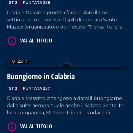
ST 2
PUNTATA 258
Giada e Massimo pronti a farci iniziare il fine
settimana con il sorriso. Ospiti di puntata Sante
Mazzei (organizzatore del Festival "Pensa Tu"), la
fiorista Annarita Aquino, e i content creator
Francesca Alessia Cipparrone e "i_cannarelliz"
(Luisa Cannataro e Mirko Borrelli).
VAI AL TITOLO
01:25:17
Buongiorno in Calabria
ST 2
PUNTATA 257
Giada e Massimo ci tengono a darci il buongiorno
dalla suite aeroportuale anche il Sabato Santo. In
loro compagnia, Michele Tripodi - sindaco di
Polistena -, il presidente di "Smile Pallanuoto"
VAI AL TITOLO
Francesco Manna e il cantante lirico e direttore