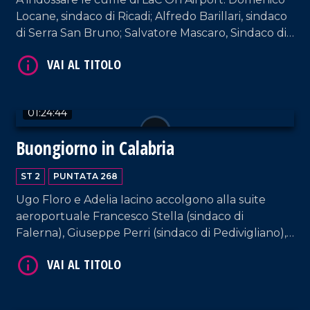
Locane, sindaco di Ricadi; Alfredo Barillari, sindaco
di Serra San Bruno; Salvatore Mascaro, Sindaco di
Cerenzia. Interviste a cura di Adelia Iacino e Ugo
Floro.
01:24:44
Buongiorno in Calabria
VAI AL TITOLO
ST 2
PUNTATA 268
Ugo Floro e Adelia Iacino accolgono alla suite
aeroportuale Francesco Stella (sindaco di
Falerna), Giuseppe Perri (sindaco di Pedivigliano),
Irma Bucarelli (sindaca di Mendicino) e
Mariateresa Fragomeni (sindaca di Siderno).
VAI AL TITOLO