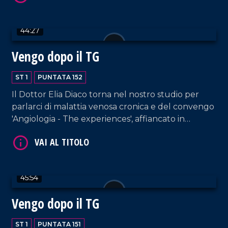
44:27
VAI AL TITOLO
Vengo dopo il TG
ST 1
PUNTATA 152
Il Dottor Elia Diaco torna nel nostro studio per
parlarci di malattia venosa cronica e del convengo
'Angiologia - The experiences', affiancato in
collegamento dal Professor Pier Luigi Antignani,
Presidente onorario della International Union of
VAI AL TITOLO
Angiology. In collegamento, anche Domenico
Passalacqua, titolare del Club Nautica Lo Scoglio,
45:54
noto sui social per il suo "E Walaaaa".
Vengo dopo il TG
ST 1
PUNTATA 151