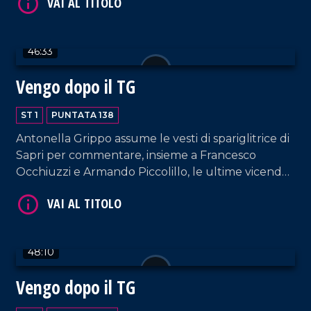
Cricelli, membri dell'omonima associazione storico-
culturale.
VAI AL TITOLO
46:33
Vengo dopo il TG
ST 1
PUNTATA 138
Antonella Grippo assume le vesti di spariglitrice di
Sapri per commentare, insieme a Francesco
Occhiuzzi e Armando Piccolillo, le ultime vicende
VAI AL TITOLO
della politica e del mondo dello spettacolo.
48:10
Vengo dopo il TG