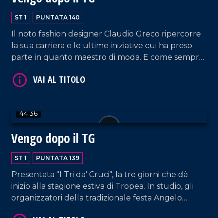
ST 1
PUNTATA 140
VAI AL TITOLO
Il noto fashion designer Claudio Greco ripercorre
la sua carriera e le ultime iniziative cui ha preso
parte in quanto maestro di moda. E come sempre,
musica, risate e tante belle chiacchiere.
44:36
VAI AL TITOLO
Vengo dopo il TG
ST 1
PUNTATA 139
Presentata "I Tri da' Cruci", la tre giorni che dà
inizio alla stagione estiva di Tropea. In studio, gli
organizzatori della tradizionale festa Angelo
Tropeano, Lucio Ruffa, Seva Alessandro e Nicola