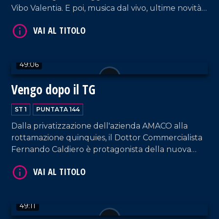
Vibo Valentia. E poi, musica dal vivo, ultime novità
e la solita allegria che contraddistingue il nostro
VAI AL TITOLO
salotto pomeridiano.
49:06
Vengo dopo il TG
ST 1
PUNTATA 144
Dalla privatizzazione dell'azienda AMACO alla
VAI AL TITOLO
rottamazione quinquies, il Dottor Commercialista
Fernando Caldiero è protagonista della nuova
puntata.
49:11