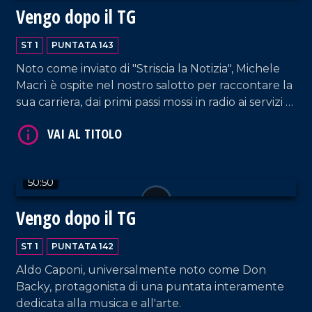
Vengo dopo il TG
VAI AL TITOLO
ST 1
PUNTATA 143
Noto come inviato di "Striscia la Notizia", Michele
Macrì è ospite nel nostro salotto per raccontare la
sua carriera, dai primi passi mossi in radio ai servizi di
inchiesta pe le reti nazionali.
50:50
VAI AL TITOLO
Vengo dopo il TG
ST 1
PUNTATA 142
Aldo Caponi, universalmente noto come Don
Backy, protagonista di una puntata interamente
dedicata alla musica e all'arte.