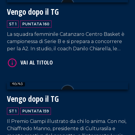
Vengo dopo il TG
ST 1
PUNTATA 160
VAI AL TITOLO
La squadra femminile Catanzaro Centro Basket è
campionessa di Serie B e si prepara a concorrere
per la A2. In studio, il coach Danilo Chiarella, le
giocatrici Anna Paoletti e Jeannette Guilavogui, e
l'ufficio stampa Chiara Zanella.
45:43
VAI AL TITOLO
Vengo dopo il TG
ST 1
PUNTATA 159
Il Premio Ciampi illustrato da chi lo anima. Con noi,
Chiaffredo Manno, presidente di Culturasila e