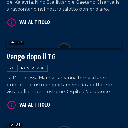
dei Kalavrìa, Nino Stellittano e Gaetano Chiantella
si raccontano nel nostro salotto pomeridiano.
VAI AL TITOLO
43:28
Vengo dopo il TG
ST 1
PUNTATA 161
La Dottoressa Marina Lamanna torna a fare il
punto sui giusti comportamenti da adottare in
VAI AL TITOLO
vista della prova costume. Ospite d'eccezione
Cecilia Gayle, cantante costaricana simbolo delle
estati italiane degli anni 2000 e precorritrice
dell'onda musicale latino-americana.
31:31