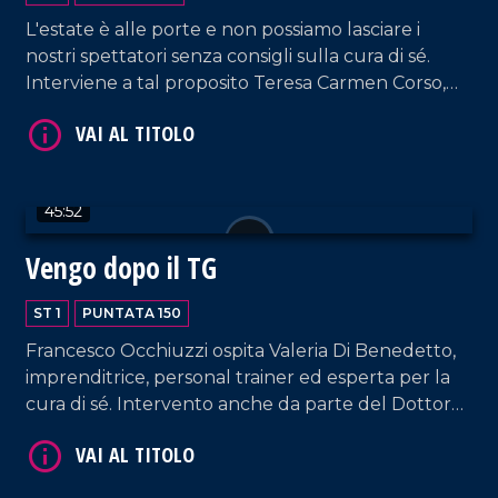
L'estate è alle porte e non possiamo lasciare i
nostri spettatori senza consigli sulla cura di sé.
VAI AL TITOLO
Interviene a tal proposito Teresa Carmen Corso,
professionista nel campo del beauty e dell'hair
styling. Nel corso della puntata, collegamento con
la tappa catanzarese del Giro D'Italia, a cura di
Bruno Mirante.
45:52
Vengo dopo il TG
ST 1
PUNTATA 150
VAI AL TITOLO
Francesco Occhiuzzi ospita Valeria Di Benedetto,
imprenditrice, personal trainer ed esperta per la
cura di sé. Intervento anche da parte del Dottor
Giuseppe Cavallo, Coordinatore del santuario
Nostra Signora dello Scoglio. E poi, musica dal vivo,
hit parade e momenti esilaranti.