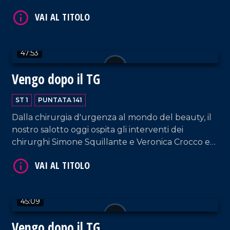
VAI AL TITOLO
47:53
Vengo dopo il TG
ST 1
PUNTATA 141
Dalla chirurgia d'urgenza al mondo del beauty, il
nostro salotto oggi ospita gli interventi dei
VAI AL TITOLO
chirurghi Simone Squillante e Veronica Crocco e
dell'imprenditrice Caterina La Marca, fondatrice di
"Kate Sherasade Vibo Valentia", supportata dal
CEO e fondatore di Sherasade Lorenzo Termini.
45:09
Vengo dopo il TG