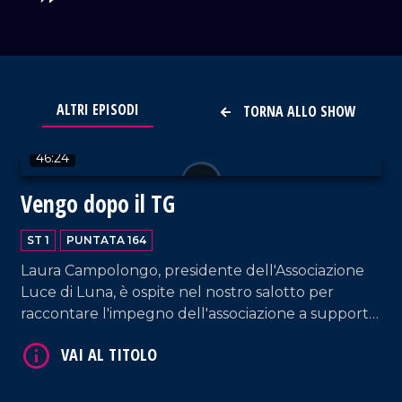
VAI AL TITOLO
ALTRI EPISODI
TORNA ALLO SHOW
46:24
Vengo dopo il TG
ST 1
PUNTATA 164
Laura Campolongo, presidente dell'Associazione
VAI AL TITOLO
Luce di Luna, è ospite nel nostro salotto per
raccontare l'impegno dell'associazione a supporto
delle famiglie con bambini colpiti da malattie
genetiche rare, tra cui il progetto "Ospedali
dipinti" all'ospedale di Castrovillari. A questo
proposito, interviene anche l'artista Silvio Irilli,