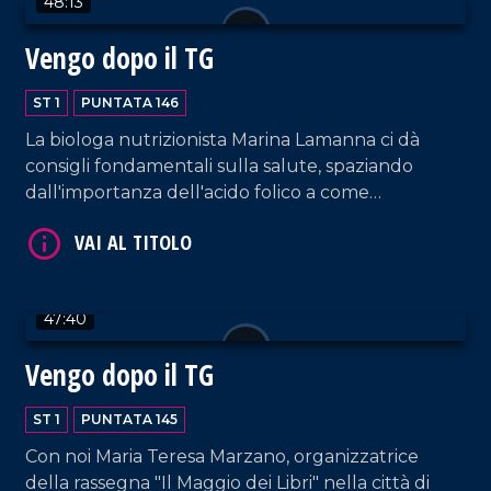
48:13
Vengo dopo il TG
VAI AL TITOLO
ST 1
PUNTATA 146
La biologa nutrizionista Marina Lamanna ci dà
consigli fondamentali sulla salute, spaziando
dall'importanza dell'acido folico a come
scongiurare l'epatite A. E poi, musica e tante risate
dal nostro salotto.
VAI AL TITOLO
47:40
Vengo dopo il TG
ST 1
PUNTATA 145
Con noi Maria Teresa Marzano, organizzatrice
della rassegna "Il Maggio dei Libri" nella città di