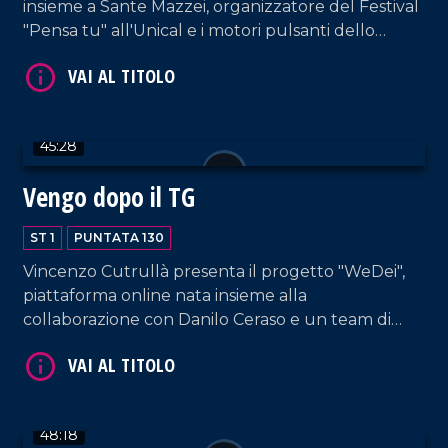
insieme a Sante Mazzei, organizzatore del Festival
VAI AL TITOLO
"Pensa tu" all'Unical e i motori pulsanti dello
spettacolo "Tibi e Tascia, Coso e Cosa",
adattamento del celebre romanzo dello scrittore
nostrano Saverio Strati.
45:28
Vengo dopo il TG
ST 1
PUNTATA 130
VAI AL TITOLO
Vincenzo Cutrullà presenta il progetto "WeDei",
piattaforma online nata insieme alla
collaborazione con Danilo Ceraso e un team di
giovani professionisti.
48:18