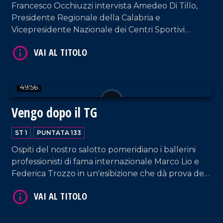
Francesco Occhiuzzi intervista Amedeo Di Tillo,
VAI AL TITOLO
Presidente Regionale della Calabria e
Vicepresidente Nazionale dei Centri Sportivi
Aziendali e Industriali, figura-chiave dal punto di
vista istituzionale e sociale italiano.
49:56
Vengo dopo il TG
VAI AL TITOLO
ST 1
PUNTATA 133
Ospiti del nostro salotto pomeridiano i ballerini
professionisti di fama internazionale Marco Lio e
Federica Trozzo in un'esibizione che dà prova del
loro grande talento. Immancabili i commenti di
Armando Piccolillo e le performance di DJ EL Dan
e della coppia artistica Cosentino-Pagano.