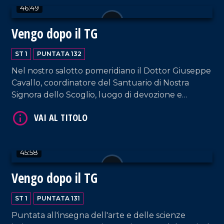
46:49
VAI AL TITOLO
Vengo dopo il TG
ST 1
PUNTATA 132
Nel nostro salotto pomeridiano il Dottor Giuseppe
Cavallo, coordinatore del Santuario di Nostra
Signora dello Scoglio, luogo di devozione e
guarigione spirituale conosciuto in tutto il mondo
come la "Lourdes italiana".
VAI AL TITOLO
45:58
Vengo dopo il TG
ST 1
PUNTATA 131
Puntata all'insegna dell'arte e delle scienze