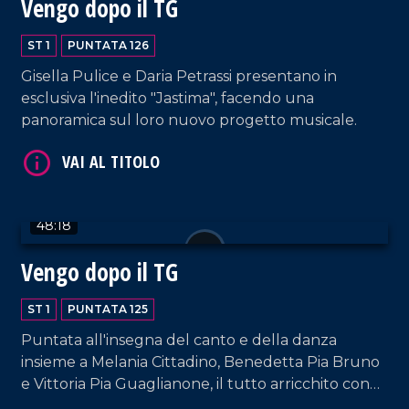
Vengo dopo il TG
VAI AL TITOLO
ST 1
PUNTATA 126
Gisella Pulice e Daria Petrassi presentano in
esclusiva l'inedito "Jastima", facendo una
panoramica sul loro nuovo progetto musicale.
VAI AL TITOLO
48:18
Vengo dopo il TG
ST 1
PUNTATA 125
Puntata all'insegna del canto e della danza
insieme a Melania Cittadino, Benedetta Pia Bruno
e Vittoria Pia Guaglianone, il tutto arricchito con
gli interventi dei nostri musicisti fissi e dalla bella