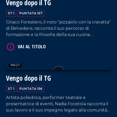
Vengo dopo il TG
ST 1
PUNTATA 157
VAI AL TITOLO
Ciriaco Forestiero, il noto "pizzaiolo con la cravatta"
di Belvedere, racconta il suo percorso di
formazione e la filosofia della sua cucina.
L'avvocato Luisa Cimino torna a trovarci, questa
volta erudendoci sui bandi di terzo settore.
46:01
Vengo dopo il TG
VAI AL TITOLO
ST 1
PUNTATA 156
Artista poliedrica, performer teatrale e
presentatrice di eventi, Nadia Focetola racconta il
suo lavoro e il suo impegno legato alla comunità
spirituale di Paola.