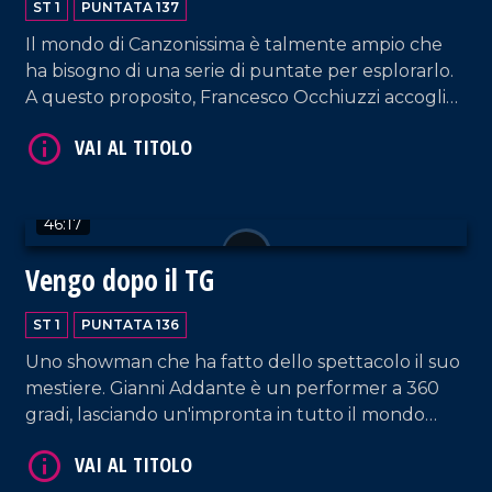
ST 1
PUNTATA 137
VAI AL TITOLO
Il mondo di Canzonissima è talmente ampio che
ha bisogno di una serie di puntate per esplorarlo.
A questo proposito, Francesco Occhiuzzi accoglie
nel nostro salotto l'amico Ernesto Mastroianni.
Spazio anche a un'interessante intervista a
Federico Bria, giornalista, autore e Segretario
Generale di BCC Mediocrati.
46:17
Vengo dopo il TG
VAI AL TITOLO
ST 1
PUNTATA 136
Uno showman che ha fatto dello spettacolo il suo
mestiere. Gianni Addante è un performer a 360
gradi, lasciando un'impronta in tutto il mondo
come musicista, cantante e cabarettista. Oggi ci
racconta il suo mestiere anche attraverso il libro