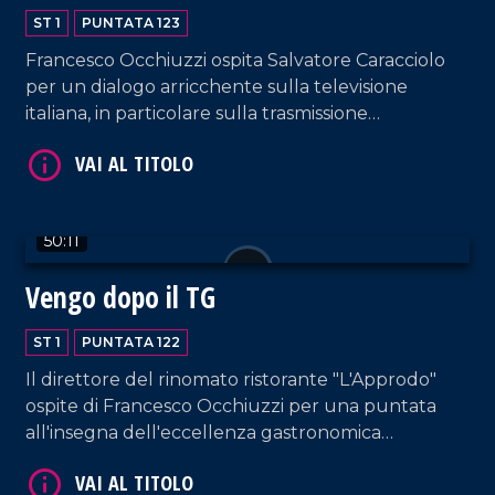
VAI AL TITOLO
ST 1
PUNTATA 123
Francesco Occhiuzzi ospita Salvatore Caracciolo
per un dialogo arricchente sulla televisione
italiana, in particolare sulla trasmissione
"Canzonissima", ma non solo. Dialogo impreziosito
anche dall'intervento di Antonella Grippo.
50:11
VAI AL TITOLO
Vengo dopo il TG
ST 1
PUNTATA 122
Il direttore del rinomato ristorante "L'Approdo"
ospite di Francesco Occhiuzzi per una puntata
all'insegna dell'eccellenza gastronomica
calabrese. Immancabili gli interventi musicali di DJ
EL Dan e di Letizia Pagano, questa volta