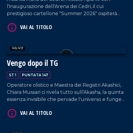
l'inaugurazione dell'Arena dei Cedri, il cui
prestigioso cartellone "Summer 2026" ospiterà
VAI AL TITOLO
artisti dal calibro di Baglioni, Giorgia, Negramaro, i
Pooh. Francesco Occhiuzzi ospita il Direttore
Artistico degli eventi, Alfredo De Luca, e Ugo
Vetere, primo cittadino di Santa Maria del Cedro.
46:49
Vengo dopo il TG
ST 1
PUNTATA 147
VAI AL TITOLO
Operatore olistico e Maestra dei Registri Akashici,
Chiara Mussari ci rivela tutto sull'Akasha, la quinta
essenza invisibile che pervade l'universo e funge
da archivio energetico universale di ogni pensiero,
parola ed evento della storia.