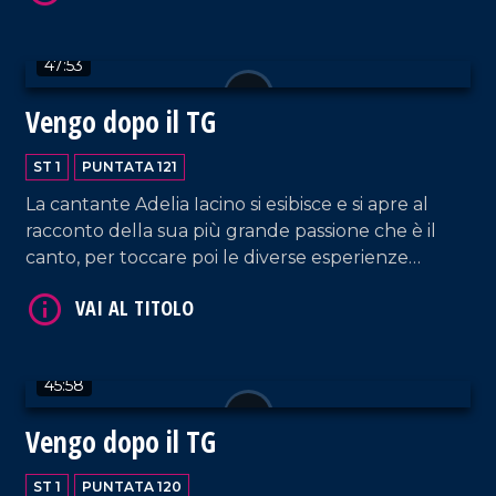
VAI AL TITOLO
accompagnata al piano da Rosella Facciuolo.
47:53
Vengo dopo il TG
ST 1
PUNTATA 121
La cantante Adelia Iacino si esibisce e si apre al
racconto della sua più grande passione che è il
VAI AL TITOLO
canto, per toccare poi le diverse esperienze
lavorative che la vedono protagonista e che
spaziano dalla conduzione tv e radiofonica, al
giornalismo, alla musica.
45:58
Vengo dopo il TG
ST 1
PUNTATA 120
VAI AL TITOLO