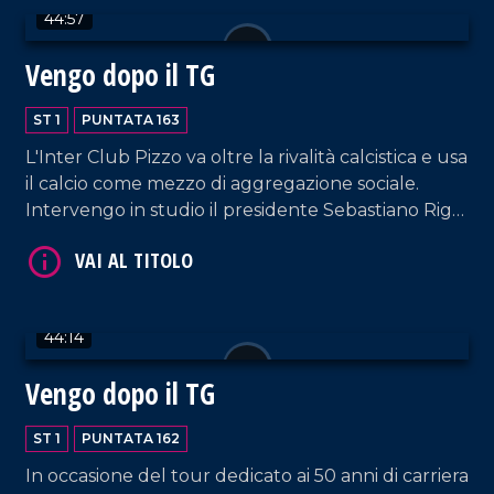
44:57
fondatore del progetto.
Vengo dopo il TG
VAI AL TITOLO
ST 1
PUNTATA 163
L'Inter Club Pizzo va oltre la rivalità calcistica e usa
il calcio come mezzo di aggregazione sociale.
Intervengo in studio il presidente Sebastiano Riga
e Raffaele Bruno, consigliere del direttivo del
settore dei bambini.
44:14
VAI AL TITOLO
Vengo dopo il TG
ST 1
PUNTATA 162
In occasione del tour dedicato ai 50 anni di carriera