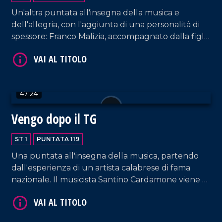
Un'altra puntata all'insegna della musica e
dell'allegria, con l'aggiunta di una personalità di
spessore: Franco Malizia, accompagnato dalla figlia
Francesca, che ripercorre la sua carriera nel
campo dell'imprenditoria calabrese.
47:24
VAI AL TITOLO
Vengo dopo il TG
ST 1
PUNTATA 119
Una puntata all'insegna della musica, partendo
dall'esperienza di un artista calabrese di fama
nazionale. Il musicista Santino Cardamone viene a
farci visita nel nostro salotto pomeridiano
accompagnato da sua moglie, Eleonora Anania,
anche lei cantautrice.
VAI AL TITOLO