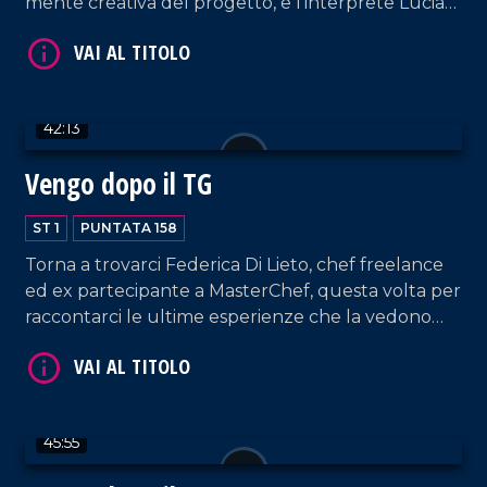
mente creativa del progetto, e l'interprete Lucia
Rango. In collegamento, il Dott. Francesco
Garritano ci dà utili informazioni sulla pratica delle
punture dimagranti.
VAI AL TITOLO
42:13
Vengo dopo il TG
ST 1
PUNTATA 158
Torna a trovarci Federica Di Lieto, chef freelance
ed ex partecipante a MasterChef, questa volta per
raccontarci le ultime esperienze che la vedono
VAI AL TITOLO
coinvolta con l'estero, in un ponte che unisce la
tradizione culinaria calabrese con quella di altre
località del mondo.
45:55