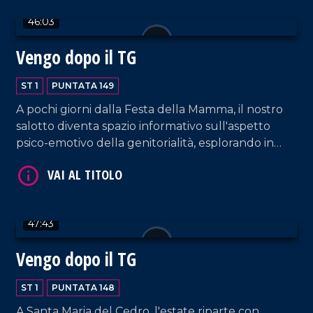
46:03
VAI AL TITOLO
Vengo dopo il TG
ST 1
PUNTATA 149
A pochi giorni dalla Festa della Mamma, il nostro
salotto diventa spazio informativo sull'aspetto
psico-emotivo della genitorialità, esplorando in
particolare il mondo della mamma tra amore,
responsabilità e sfide quotidiane. Spazio anche a
consigli sull'alimentazione in gravidanza e sul
VAI AL TITOLO
recupero post parto. Intervengono a tal proposito
47:43
la psicoterapeuta Maria Laura Falduto e la biologa
nutrizionista Maura Sicari. Conduzione a cura di
Vengo dopo il TG
Rossella Galati e Francesco Occhiuzzi.
ST 1
PUNTATA 148
A Santa Maria del Cedro, l'estate riparte con