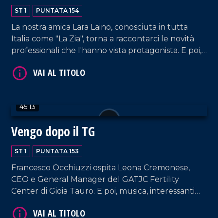
ST 1
PUNTATA 154
La nostra amica Lara Laino, conosciuta in tutta
VAI AL TITOLO
Italia come "La Zia", torna a raccontarci le novità
professionali che l'hanno vista protagonista. E poi,
il cantautore Filippo Nicolino (accompagnato dal
suo chitarrista Tani Lo Schiavo) racconta la sua
passione per la musica, dagli inizi, al progetto
"Filippo canta Mango", al nuovo singolo "Bella
45:13
Stella".
Vengo dopo il TG
VAI AL TITOLO
ST 1
PUNTATA 153
Francesco Occhiuzzi ospita Leona Cremonese,
CEO e General Manager del GATJC Fertility
Center di Gioia Tauro. E poi, musica, interessanti
RVM e chiacchierate senza filtri.