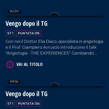
scritto di suo pugno, "L'arte di intrattenere".
VAI AL TITOLO
50:30
Vengo dopo il TG
ST 1
PUNTATA 135
Con noi il Dottor Elia Diaco, specialista in angiologia
e il Prof. Giampiero Avruscio introducono il talk
"Angiologia - THE EXPERIENCES". Cambiando
registro, in nostra compagnia anche Enzo De
VAI AL TITOLO
Carlo, Patron del celebre Cantagiro.
49:55
Vengo dopo il TG
ST 1
PUNTATA 134