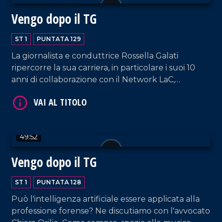
VAI AL TITOLO
Vengo dopo il TG
ST 1
PUNTATA 129
La giornalista e conduttrice Rossella Galati
ripercorre la sua carriera, in particolare i suoi 10
anni di collaborazione con il Network LaC,
lasciandosi scappare qualche lacrimuccia tra un
video omaggio e gli auguri dell'editore Domenico
Maduli.
VAI AL TITOLO
49:52
Vengo dopo il TG
ST 1
PUNTATA 128
Può l'intelligenza artificiale essere applicata alla
professione forense? Ne discutiamo con l'avvocato