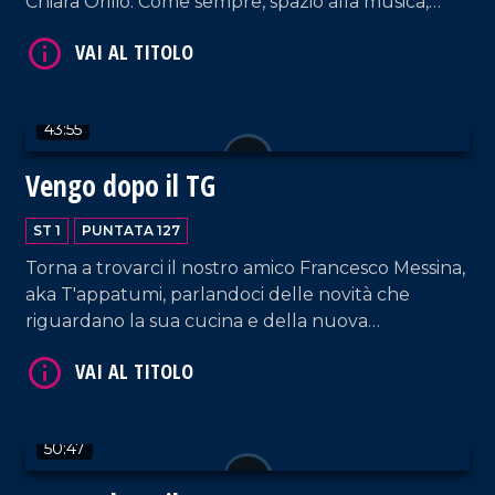
Chiara Orilio. Come sempre, spazio alla musica,
VAI AL TITOLO
dalla hit parade di DJ EL Dan alle note della
coppia Cosentino-Pagano. In collegamento, la
voce di RTL 102.5 Armando Piccolillo.
43:55
Vengo dopo il TG
ST 1
PUNTATA 127
VAI AL TITOLO
Torna a trovarci il nostro amico Francesco Messina,
aka T'appatumi, parlandoci delle novità che
riguardano la sua cucina e della nuova
collaborazione con il network LaC.
50:47