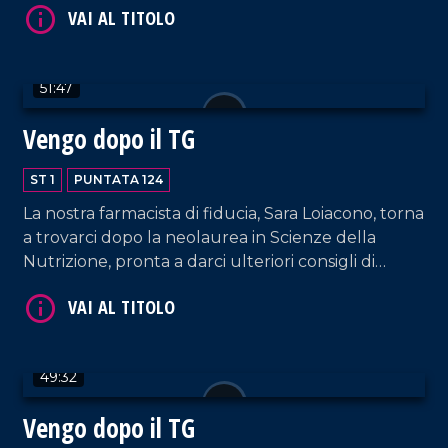
VAI AL TITOLO
accoglienza del padrone di casa, Francesco
Occhiuzzi.
51:47
Vengo dopo il TG
ST 1
PUNTATA 124
La nostra farmacista di fiducia, Sara Loiacono, torna
VAI AL TITOLO
a trovarci dopo la neolaurea in Scienze della
Nutrizione, pronta a darci ulteriori consigli di
salute! Curiamo anche la mente e il cuore con i
brani interpretati dalla coppia Sorrentino-Pagano
e quelli suonati da DJ EL Dan, il poeta della
musica.
49:32
Vengo dopo il TG