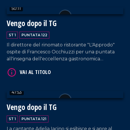
50:11
Vengo dopo il TG
VAI AL TITOLO
ST 1
PUNTATA 122
Il direttore del rinomato ristorante "L'Approdo"
ospite di Francesco Occhiuzzi per una puntata
all'insegna dell'eccellenza gastronomica
calabrese. Immancabili gli interventi musicali di DJ
EL Dan e di Letizia Pagano, questa volta
accompagnata al piano da Rosella Facciuolo.
VAI AL TITOLO
47:53
Vengo dopo il TG
ST 1
PUNTATA 121
La cantante Adelia Iacino si esibisce e si apre al