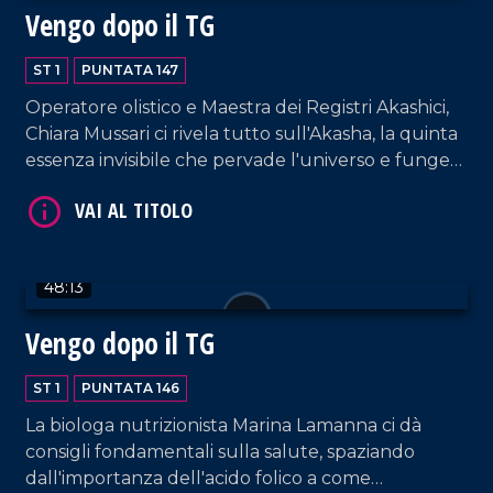
Vengo dopo il TG
ST 1
PUNTATA 147
Operatore olistico e Maestra dei Registri Akashici,
Chiara Mussari ci rivela tutto sull'Akasha, la quinta
VAI AL TITOLO
essenza invisibile che pervade l'universo e funge
da archivio energetico universale di ogni pensiero,
parola ed evento della storia.
48:13
Vengo dopo il TG
ST 1
PUNTATA 146
VAI AL TITOLO
La biologa nutrizionista Marina Lamanna ci dà
consigli fondamentali sulla salute, spaziando
dall'importanza dell'acido folico a come