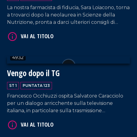
La nostra farmacista di fiducia, Sara Loiacono, torna
a trovarci dopo la neolaurea in Scienze della
Nutrizione, pronta a darci ulteriori consigli di
VAI AL TITOLO
salute! Curiamo anche la mente e il cuore con i
brani interpretati dalla coppia Sorrentino-Pagano
e quelli suonati da DJ EL Dan, il poeta della
musica.
49:32
Vengo dopo il TG
ST 1
PUNTATA 123
VAI AL TITOLO
Francesco Occhiuzzi ospita Salvatore Caracciolo
per un dialogo arricchente sulla televisione
italiana, in particolare sulla trasmissione
"Canzonissima", ma non solo. Dialogo impreziosito
anche dall'intervento di Antonella Grippo.