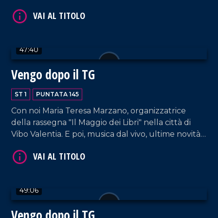
scongiurare l'epatite A. E poi, musica e tante risate
dal nostro salotto.
47:40
VAI AL TITOLO
Vengo dopo il TG
ST 1
PUNTATA 145
Con noi Maria Teresa Marzano, organizzatrice
della rassegna "Il Maggio dei Libri" nella città di
Vibo Valentia. E poi, musica dal vivo, ultime novità
e la solita allegria che contraddistingue il nostro
salotto pomeridiano.
VAI AL TITOLO
49:06
Vengo dopo il TG