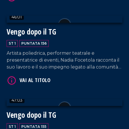
46:01
Vengo dopo il TG
ST 1
PUNTATA 156
VAI AL TITOLO
Artista poliedrica, performer teatrale e
presentatrice di eventi, Nadia Focetola racconta il
suo lavoro e il suo impegno legato alla comunità
spirituale di Paola.
47:03
VAI AL TITOLO
Vengo dopo il TG
ST 1
PUNTATA 155