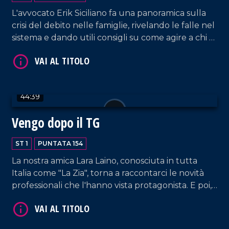
L'avvocato Erik Siciliano fa una panoramica sulla
crisi del debito nelle famiglie, rivelando le falle nel
sistema e dando utili consigli su come agire a chi è
coinvolto in dinamiche simili.
VAI AL TITOLO
44:39
Vengo dopo il TG
ST 1
PUNTATA 154
La nostra amica Lara Laino, conosciuta in tutta
Italia come "La Zia", torna a raccontarci le novità
professionali che l'hanno vista protagonista. E poi,
VAI AL TITOLO
il cantautore Filippo Nicolino (accompagnato dal
suo chitarrista Tani Lo Schiavo) racconta la sua
passione per la musica, dagli inizi, al progetto