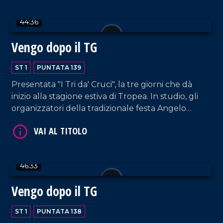
44:36
Vengo dopo il TG
VAI AL TITOLO
ST 1
PUNTATA 139
Presentata "I Tri da' Cruci", la tre giorni che dà
inizio alla stagione estiva di Tropea. In studio, gli
organizzatori della tradizionale festa Angelo
Tropeano, Lucio Ruffa, Seva Alessandro e Nicola
Cricelli, membri dell'omonima associazione storico-
culturale.
46:33
VAI AL TITOLO
Vengo dopo il TG
ST 1
PUNTATA 138