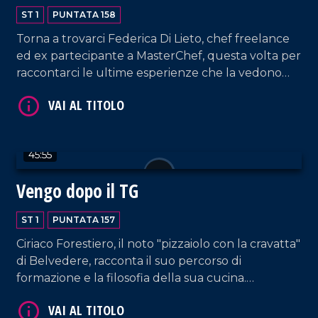
ST 1
PUNTATA 158
Torna a trovarci Federica Di Lieto, chef freelance
ed ex partecipante a MasterChef, questa volta per
raccontarci le ultime esperienze che la vedono
coinvolta con l'estero, in un ponte che unisce la
tradizione culinaria calabrese con quella di altre
VAI AL TITOLO
località del mondo.
45:55
Vengo dopo il TG
ST 1
PUNTATA 157
Ciriaco Forestiero, il noto "pizzaiolo con la cravatta"
di Belvedere, racconta il suo percorso di
VAI AL TITOLO
formazione e la filosofia della sua cucina.
L'avvocato Luisa Cimino torna a trovarci, questa
volta erudendoci sui bandi di terzo settore.