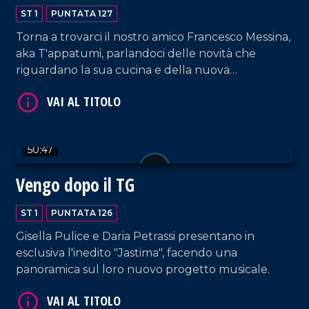
ST 1
PUNTATA 127
Torna a trovarci il nostro amico Francesco Messina,
aka T'appatumi, parlandoci delle novità che
VAI AL TITOLO
riguardano la sua cucina e della nuova
collaborazione con il network LaC.
50:47
Vengo dopo il TG
ST 1
PUNTATA 126
VAI AL TITOLO
Gisella Pulice e Daria Petrassi presentano in
esclusiva l'inedito "Jastima", facendo una
panoramica sul loro nuovo progetto musicale.