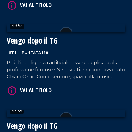
video omaggio e gli auguri dell'editore Domenico
Maduli.
49:52
VAI AL TITOLO
Vengo dopo il TG
ST 1
PUNTATA 128
Può l'intelligenza artificiale essere applicata alla
professione forense? Ne discutiamo con l'avvocato
Chiara Orilio. Come sempre, spazio alla musica,
dalla hit parade di DJ EL Dan alle note della
coppia Cosentino-Pagano. In collegamento, la
VAI AL TITOLO
voce di RTL 102.5 Armando Piccolillo.
43:55
Vengo dopo il TG