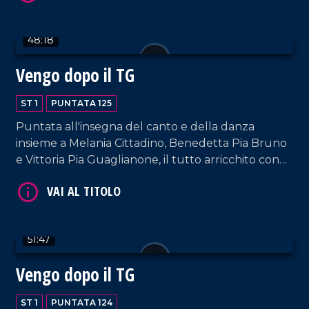
48:18
VAI AL TITOLO
Vengo dopo il TG
ST 1
PUNTATA 125
Puntata all'insegna del canto e della danza
insieme a Melania Cittadino, Benedetta Pia Bruno
e Vittoria Pia Guaglianone, il tutto arricchito con
gli interventi dei nostri musicisti fissi e dalla bella
accoglienza del padrone di casa, Francesco
Occhiuzzi.
VAI AL TITOLO
51:47
Vengo dopo il TG
ST 1
PUNTATA 124