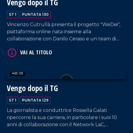
Vengo dopo il TG
ST 1
PUNTATA 130
Vincenzo Cutrullà presenta il progetto "WeDei",
VAI AL TITOLO
piattaforma online nata insieme alla
collaborazione con Danilo Ceraso e un team di
giovani professionisti.
48:18
Vengo dopo il TG
VAI AL TITOLO
ST 1
PUNTATA 129
La giornalista e conduttrice Rossella Galati
ripercorre la sua carriera, in particolare i suoi 10
anni di collaborazione con il Network LaC,
lasciandosi scappare qualche lacrimuccia tra un