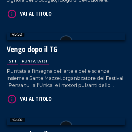
Signora dello Scoglio, luogo di devozione e
guarigione spirituale conosciuto in tutto il mondo
come la "Lourdes italiana".
VAI AL TITOLO
45:58
Vengo dopo il TG
ST 1
PUNTATA 131
Puntata all'insegna dell'arte e delle scienze
insieme a Sante Mazzei, organizzatore del Festival
"Pensa tu" all'Unical e i motori pulsanti dello
spettacolo "Tibi e Tascia, Coso e Cosa",
VAI AL TITOLO
adattamento del celebre romanzo dello scrittore
nostrano Saverio Strati.
45:28