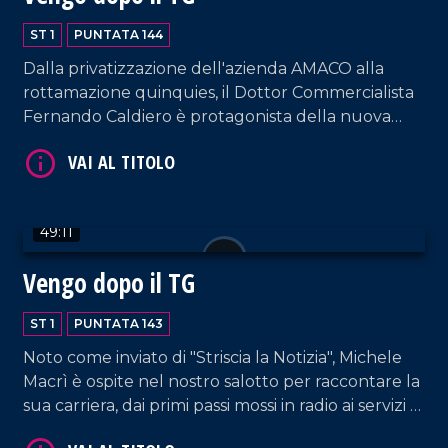
ST 1
PUNTATA 144
Dalla privatizzazione dell'azienda AMACO alla
rottamazione quinquies, il Dottor Commercialista
Fernando Caldiero è protagonista della nuova
VAI AL TITOLO
puntata.
49:11
Vengo dopo il TG
ST 1
PUNTATA 143
VAI AL TITOLO
Noto come inviato di "Striscia la Notizia", Michele
Macrì è ospite nel nostro salotto per raccontare la
sua carriera, dai primi passi mossi in radio ai servizi di
inchiesta pe le reti nazionali.