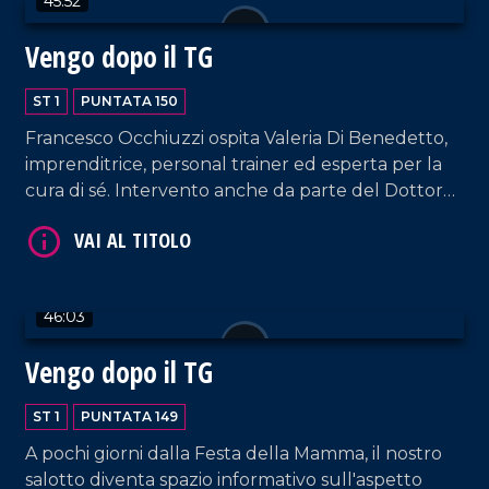
45:52
Vengo dopo il TG
ST 1
PUNTATA 150
Francesco Occhiuzzi ospita Valeria Di Benedetto,
VAI AL TITOLO
imprenditrice, personal trainer ed esperta per la
cura di sé. Intervento anche da parte del Dottor
Giuseppe Cavallo, Coordinatore del santuario
Nostra Signora dello Scoglio. E poi, musica dal vivo,
hit parade e momenti esilaranti.
46:03
Vengo dopo il TG
VAI AL TITOLO
ST 1
PUNTATA 149
A pochi giorni dalla Festa della Mamma, il nostro
salotto diventa spazio informativo sull'aspetto