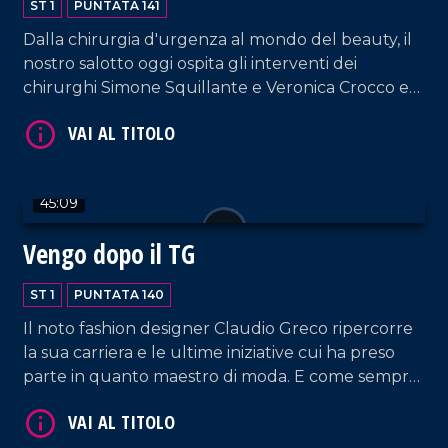
ST 1
PUNTATA 141
Dalla chirurgia d'urgenza al mondo del beauty, il
nostro salotto oggi ospita gli interventi dei
chirurghi Simone Squillante e Veronica Crocco e
dell'imprenditrice Caterina La Marca, fondatrice di
VAI AL TITOLO
"Kate Sherasade Vibo Valentia", supportata dal
CEO e fondatore di Sherasade Lorenzo Termini.
45:09
Vengo dopo il TG
ST 1
PUNTATA 140
Il noto fashion designer Claudio Greco ripercorre
VAI AL TITOLO
la sua carriera e le ultime iniziative cui ha preso
parte in quanto maestro di moda. E come sempre,
musica, risate e tante belle chiacchiere.