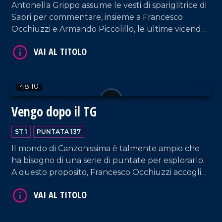
Antonella Grippo assume le vesti di spariglitrice di
Sapri per commentare, insieme a Francesco
Occhiuzzi e Armando Piccolillo, le ultime vicende
della politica e del mondo dello spettacolo.
VAI AL TITOLO
48:10
Vengo dopo il TG
ST 1
PUNTATA 137
Il mondo di Canzonissima è talmente ampio che
ha bisogno di una serie di puntate per esplorarlo.
VAI AL TITOLO
A questo proposito, Francesco Occhiuzzi accoglie
nel nostro salotto l'amico Ernesto Mastroianni.
Spazio anche a un'interessante intervista a
Federico Bria, giornalista, autore e Segretario
Generale di BCC Mediocrati.