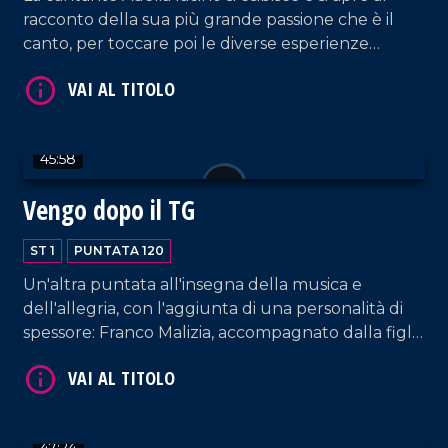
racconto della sua più grande passione che è il
canto, per toccare poi le diverse esperienze
lavorative che la vedono protagonista e che
VAI AL TITOLO
spaziano dalla conduzione tv e radiofonica, al
giornalismo, alla musica.
45:58
Vengo dopo il TG
ST 1
PUNTATA 120
Un'altra puntata all'insegna della musica e
VAI AL TITOLO
dell'allegria, con l'aggiunta di una personalità di
spessore: Franco Malizia, accompagnato dalla figlia
Francesca, che ripercorre la sua carriera nel
campo dell'imprenditoria calabrese.
47:24