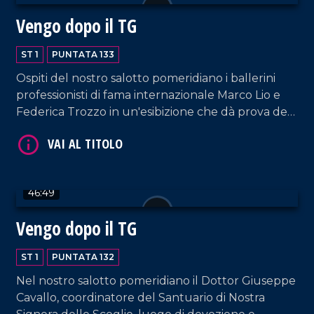
Vengo dopo il TG
ST 1
PUNTATA 133
VAI AL TITOLO
Ospiti del nostro salotto pomeridiano i ballerini
professionisti di fama internazionale Marco Lio e
Federica Trozzo in un'esibizione che dà prova del
loro grande talento. Immancabili i commenti di
Armando Piccolillo e le performance di DJ EL Dan
e della coppia artistica Cosentino-Pagano.
46:49
Vengo dopo il TG
VAI AL TITOLO
ST 1
PUNTATA 132
Nel nostro salotto pomeridiano il Dottor Giuseppe
Cavallo, coordinatore del Santuario di Nostra