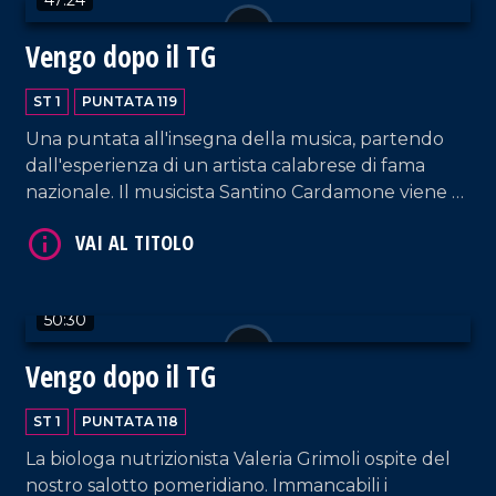
Vengo dopo il TG
VAI AL TITOLO
ST 1
PUNTATA 119
Una puntata all'insegna della musica, partendo
dall'esperienza di un artista calabrese di fama
nazionale. Il musicista Santino Cardamone viene a
farci visita nel nostro salotto pomeridiano
accompagnato da sua moglie, Eleonora Anania,
anche lei cantautrice.
50:30
VAI AL TITOLO
Vengo dopo il TG
ST 1
PUNTATA 118
La biologa nutrizionista Valeria Grimoli ospite del
nostro salotto pomeridiano. Immancabili i