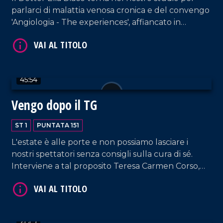
parlarci di malattia venosa cronica e del convengo
'Angiologia - The experiences', affiancato in
collegamento dal Professor Pier Luigi Antignani,
Presidente onorario della International Union of
Angiology. In collegamento, anche Domenico
Passalacqua, titolare del Club Nautica Lo Scoglio,
VAI AL TITOLO
45:54
noto sui social per il suo "E Walaaaa".
Vengo dopo il TG
ST 1
PUNTATA 151
L'estate è alle porte e non possiamo lasciare i
nostri spettatori senza consigli sulla cura di sé.
Interviene a tal proposito Teresa Carmen Corso,
professionista nel campo del beauty e dell'hair
VAI AL TITOLO
styling. Nel corso della puntata, collegamento con
la tappa catanzarese del Giro D'Italia, a cura di
Bruno Mirante.