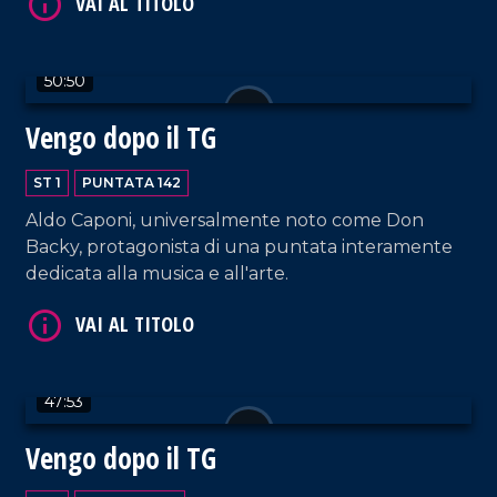
50:50
Vengo dopo il TG
VAI AL TITOLO
ST 1
PUNTATA 142
Aldo Caponi, universalmente noto come Don
Backy, protagonista di una puntata interamente
dedicata alla musica e all'arte.
VAI AL TITOLO
47:53
Vengo dopo il TG