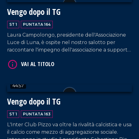
Vengo dopo il TG
ST 1
PUNTATA 164
Laura Campolongo, presidente dell'Associazione
Luce di Luna, è ospite nel nostro salotto per
raccontare l'impegno dell'associazione a supporto
VAI AL TITOLO
delle famiglie con bambini colpiti da malattie
genetiche rare, tra cui il progetto "Ospedali
dipinti" all'ospedale di Castrovillari. A questo
proposito, interviene anche l'artista Silvio Irilli,
44:57
fondatore del progetto.
Vengo dopo il TG
ST 1
PUNTATA 163
VAI AL TITOLO
L'Inter Club Pizzo va oltre la rivalità calcistica e usa
il calcio come mezzo di aggregazione sociale.