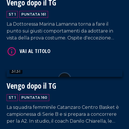
Vengo dopo il TG
ST 1
PUNTATA 161
La Dottoressa Marina Lamanna torna a fare il
punto sui giusti comportamenti da adottare in
vista della prova costume. Ospite d'eccezione
Cecilia Gayle, cantante costaricana simbolo delle
VAI AL TITOLO
estati italiane degli anni 2000 e precorritrice
dell'onda musicale latino-americana.
31:31
Vengo dopo il TG
ST 1
PUNTATA 160
La squadra femminile Catanzaro Centro Basket è
VAI AL TITOLO
campionessa di Serie B e si prepara a concorrere
per la A2. In studio, il coach Danilo Chiarella, le
giocatrici Anna Paoletti e Jeannette Guilavogui, e