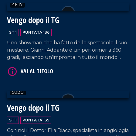
46:17
Vengo dopo il TG
ST 1
PUNTATA 136
VAI AL TITOLO
Uno showman che ha fatto dello spettacolo il suo
mestiere. Gianni Addante è un performer a 360
gradi, lasciando un'impronta in tutto il mondo
come musicista, cantante e cabarettista. Oggi ci
racconta il suo mestiere anche attraverso il libro
scritto di suo pugno, "L'arte di intrattenere".
50:30
VAI AL TITOLO
Vengo dopo il TG
ST 1
PUNTATA 135
Con noi il Dottor Elia Diaco, specialista in angiologia