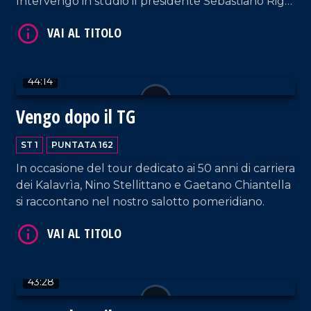
Intervengo in studio il presidente Sebastiano Riga
e Raffaele Bruno, consigliere del direttivo del
settore dei bambini.
44:14
Vengo dopo il TG
VAI AL TITOLO
ST 1
PUNTATA 162
In occasione del tour dedicato ai 50 anni di carriera
dei Kalavrìa, Nino Stellittano e Gaetano Chiantella
si raccontano nel nostro salotto pomeridiano.
VAI AL TITOLO
43:28