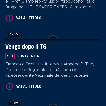
e il Prof. Giampiero Avruscio introducono il talk
"Angiologia - THE EXPERIENCES". Cambiando
registro, in nostra compagnia anche Enzo De
Carlo, Patron del celebre Cantagiro.
VAI AL TITOLO
49:55
Vengo dopo il TG
ST 1
PUNTATA 134
Francesco Occhiuzzi intervista Amedeo Di Tillo,
Presidente Regionale della Calabria e
Vicepresidente Nazionale dei Centri Sportivi
VAI AL TITOLO
Aziendali e Industriali, figura-chiave dal punto di
vista istituzionale e sociale italiano.
49:56