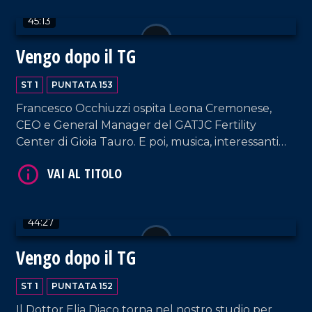
"Filippo canta Mango", al nuovo singolo "Bella
45:13
Stella".
Vengo dopo il TG
ST 1
PUNTATA 153
VAI AL TITOLO
Francesco Occhiuzzi ospita Leona Cremonese,
CEO e General Manager del GATJC Fertility
Center di Gioia Tauro. E poi, musica, interessanti
RVM e chiacchierate senza filtri.
44:27
Vengo dopo il TG
VAI AL TITOLO
ST 1
PUNTATA 152
Il Dottor Elia Diaco torna nel nostro studio per