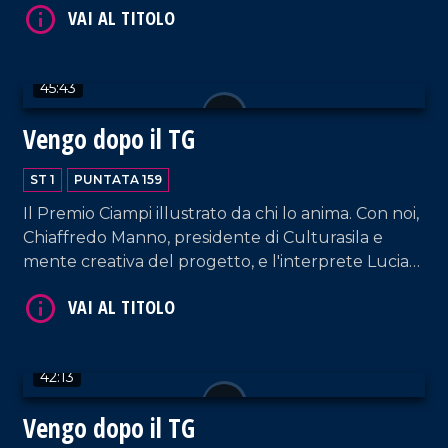
l'ufficio stampa Chiara Zanella.
45:43
Vengo dopo il TG
VAI AL TITOLO
ST 1
PUNTATA 159
Il Premio Ciampi illustrato da chi lo anima. Con noi,
Chiaffredo Manno, presidente di Culturasila e
mente creativa del progetto, e l'interprete Lucia
Rango. In collegamento, il Dott. Francesco
Garritano ci dà utili informazioni sulla pratica delle
punture dimagranti.
42:13
VAI AL TITOLO
Vengo dopo il TG