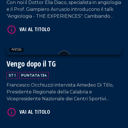
Con noi il Dottor Elia Diaco, specialista in angiologia
e il Prof. Giampiero Avruscio introducono il talk
"Angiologia - THE EXPERIENCES". Cambiando
registro, in nostra compagnia anche Enzo De
Carlo, Patron del celebre Cantagiro.
VAI AL TITOLO
49:55
Vengo dopo il TG
ST 1
PUNTATA 134
Francesco Occhiuzzi intervista Amedeo Di Tillo,
Presidente Regionale della Calabria e
Vicepresidente Nazionale dei Centri Sportivi
VAI AL TITOLO
Aziendali e Industriali, figura-chiave dal punto di
vista istituzionale e sociale italiano.