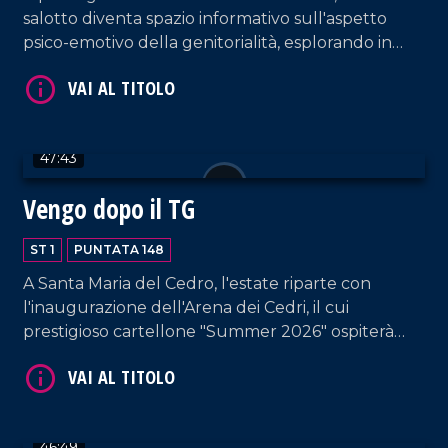
salotto diventa spazio informativo sull'aspetto
psico-emotivo della genitorialità, esplorando in
particolare il mondo della mamma tra amore,
responsabilità e sfide quotidiane. Spazio anche a
consigli sull'alimentazione in gravidanza e sul
recupero post parto. Intervengono a tal proposito
47:43
VAI AL TITOLO
la psicoterapeuta Maria Laura Falduto e la biologa
nutrizionista Maura Sicari. Conduzione a cura di
Vengo dopo il TG
Rossella Galati e Francesco Occhiuzzi.
ST 1
PUNTATA 148
A Santa Maria del Cedro, l'estate riparte con
l'inaugurazione dell'Arena dei Cedri, il cui
prestigioso cartellone "Summer 2026" ospiterà
artisti dal calibro di Baglioni, Giorgia, Negramaro, i
Pooh. Francesco Occhiuzzi ospita il Direttore
VAI AL TITOLO
Artistico degli eventi, Alfredo De Luca, e Ugo
Vetere, primo cittadino di Santa Maria del Cedro.
46:49