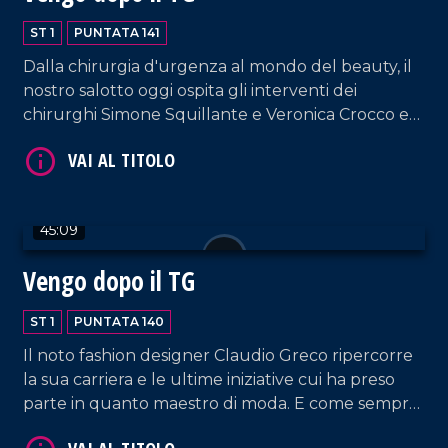
ST 1
PUNTATA 141
Dalla chirurgia d'urgenza al mondo del beauty, il
nostro salotto oggi ospita gli interventi dei
chirurghi Simone Squillante e Veronica Crocco e
dell'imprenditrice Caterina La Marca, fondatrice di
VAI AL TITOLO
"Kate Sherasade Vibo Valentia", supportata dal
CEO e fondatore di Sherasade Lorenzo Termini.
45:09
Vengo dopo il TG
ST 1
PUNTATA 140
Il noto fashion designer Claudio Greco ripercorre
VAI AL TITOLO
la sua carriera e le ultime iniziative cui ha preso
parte in quanto maestro di moda. E come sempre,
musica, risate e tante belle chiacchiere.