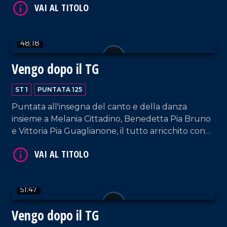
48:18
VAI AL TITOLO
Vengo dopo il TG
ST 1
PUNTATA 125
Puntata all'insegna del canto e della danza
insieme a Melania Cittadino, Benedetta Pia Bruno
e Vittoria Pia Guaglianone, il tutto arricchito con
gli interventi dei nostri musicisti fissi e dalla bella
accoglienza del padrone di casa, Francesco
Occhiuzzi.
VAI AL TITOLO
51:47
Vengo dopo il TG