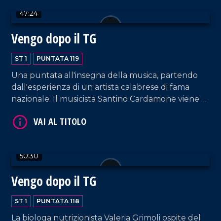
47:24
Vengo dopo il TG
VAI AL TITOLO
ST 1
PUNTATA 119
Una puntata all'insegna della musica, partendo
dall'esperienza di un artista calabrese di fama
nazionale. Il musicista Santino Cardamone viene a
farci visita nel nostro salotto pomeridiano
accompagnato da sua moglie, Eleonora Anania,
anche lei cantautrice.
50:30
VAI AL TITOLO
Vengo dopo il TG
ST 1
PUNTATA 118
La biologa nutrizionista Valeria Grimoli ospite del