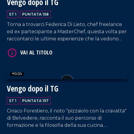
Vengo dopo il TG
ST 1
PUNTATA 158
Torna a trovarci Federica Di Lieto, chef freelance
ed ex partecipante a MasterChef, questa volta per
raccontarci le ultime esperienze che la vedono
coinvolta con l'estero, in un ponte che unisce la
tradizione culinaria calabrese con quella di altre
VAI AL TITOLO
località del mondo.
45:55
Vengo dopo il TG
ST 1
PUNTATA 157
Ciriaco Forestiero, il noto "pizzaiolo con la cravatta"
di Belvedere, racconta il suo percorso di
VAI AL TITOLO
formazione e la filosofia della sua cucina.
L'avvocato Luisa Cimino torna a trovarci, questa