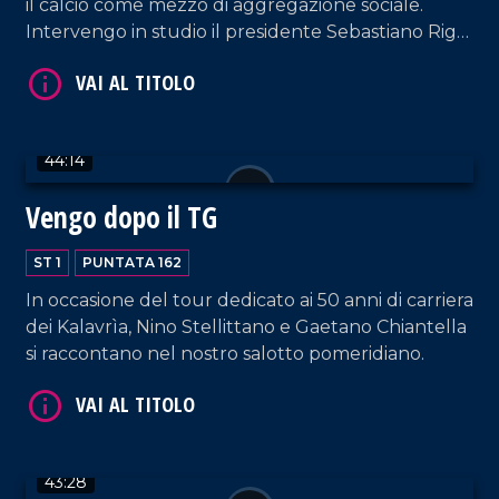
il calcio come mezzo di aggregazione sociale.
Intervengo in studio il presidente Sebastiano Riga
e Raffaele Bruno, consigliere del direttivo del
settore dei bambini.
44:14
Vengo dopo il TG
VAI AL TITOLO
ST 1
PUNTATA 162
In occasione del tour dedicato ai 50 anni di carriera
dei Kalavrìa, Nino Stellittano e Gaetano Chiantella
si raccontano nel nostro salotto pomeridiano.
VAI AL TITOLO
43:28