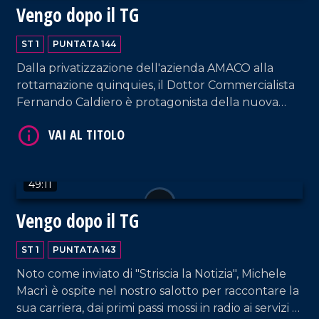
Vengo dopo il TG
ST 1
PUNTATA 144
Dalla privatizzazione dell'azienda AMACO alla
rottamazione quinquies, il Dottor Commercialista
Fernando Caldiero è protagonista della nuova
VAI AL TITOLO
puntata.
49:11
Vengo dopo il TG
ST 1
PUNTATA 143
VAI AL TITOLO
Noto come inviato di "Striscia la Notizia", Michele
Macrì è ospite nel nostro salotto per raccontare la
sua carriera, dai primi passi mossi in radio ai servizi di