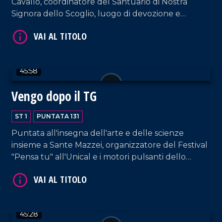
Cavallo, coordinatore del Santuario di Nostra
Signora dello Scoglio, luogo di devozione e
guarigione spirituale conosciuto in tutto il mondo
come la "Lourdes italiana".
VAI AL TITOLO
45:58
Vengo dopo il TG
ST 1
PUNTATA 131
Puntata all'insegna dell'arte e delle scienze
insieme a Sante Mazzei, organizzatore del Festival
"Pensa tu" all'Unical e i motori pulsanti dello
spettacolo "Tibi e Tascia, Coso e Cosa",
VAI AL TITOLO
adattamento del celebre romanzo dello scrittore
nostrano Saverio Strati.
45:28