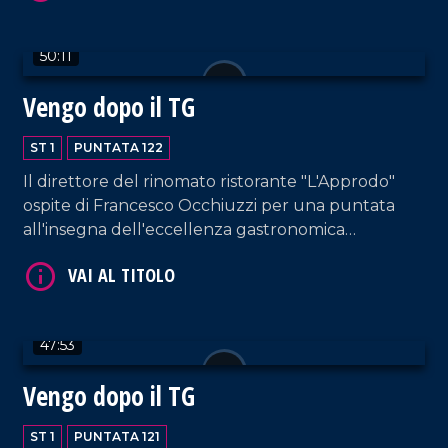
50:11
Vengo dopo il TG
VAI AL TITOLO
ST 1
PUNTATA 122
Il direttore del rinomato ristorante "L'Approdo"
ospite di Francesco Occhiuzzi per una puntata
all'insegna dell'eccellenza gastronomica
calabrese. Immancabili gli interventi musicali di DJ
EL Dan e di Letizia Pagano, questa volta
accompagnata al piano da Rosella Facciuolo.
VAI AL TITOLO
47:53
Vengo dopo il TG
ST 1
PUNTATA 121