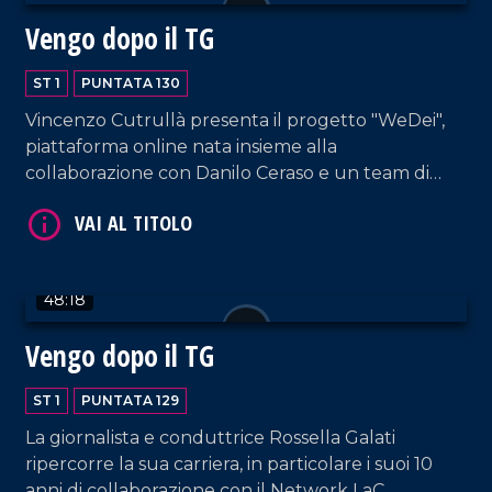
Vengo dopo il TG
ST 1
PUNTATA 130
Vincenzo Cutrullà presenta il progetto "WeDei",
VAI AL TITOLO
piattaforma online nata insieme alla
collaborazione con Danilo Ceraso e un team di
giovani professionisti.
48:18
Vengo dopo il TG
VAI AL TITOLO
ST 1
PUNTATA 129
La giornalista e conduttrice Rossella Galati
ripercorre la sua carriera, in particolare i suoi 10
anni di collaborazione con il Network LaC,