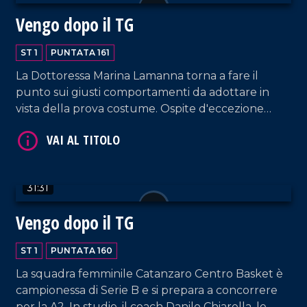
Vengo dopo il TG
ST 1
PUNTATA 161
La Dottoressa Marina Lamanna torna a fare il
punto sui giusti comportamenti da adottare in
vista della prova costume. Ospite d'eccezione
Cecilia Gayle, cantante costaricana simbolo delle
VAI AL TITOLO
estati italiane degli anni 2000 e precorritrice
dell'onda musicale latino-americana.
31:31
Vengo dopo il TG
ST 1
PUNTATA 160
La squadra femminile Catanzaro Centro Basket è
VAI AL TITOLO
campionessa di Serie B e si prepara a concorrere
per la A2. In studio, il coach Danilo Chiarella, le