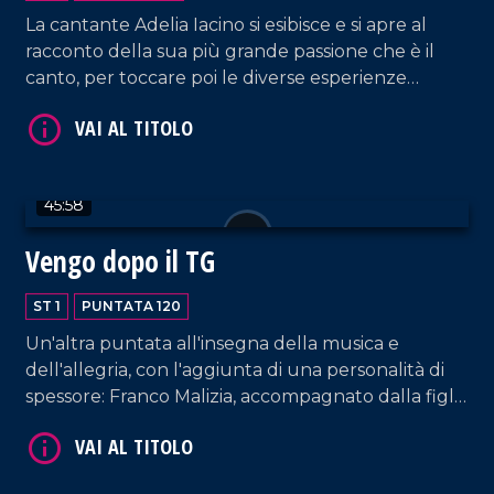
La cantante Adelia Iacino si esibisce e si apre al
racconto della sua più grande passione che è il
canto, per toccare poi le diverse esperienze
lavorative che la vedono protagonista e che
VAI AL TITOLO
spaziano dalla conduzione tv e radiofonica, al
giornalismo, alla musica.
45:58
Vengo dopo il TG
ST 1
PUNTATA 120
Un'altra puntata all'insegna della musica e
VAI AL TITOLO
dell'allegria, con l'aggiunta di una personalità di
spessore: Franco Malizia, accompagnato dalla figlia
Francesca, che ripercorre la sua carriera nel
campo dell'imprenditoria calabrese.