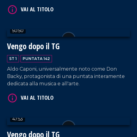
inchiesta pe le reti nazionali.
50:50
Vengo dopo il TG
VAI AL TITOLO
ST 1
PUNTATA 142
Aldo Caponi, universalmente noto come Don
Backy, protagonista di una puntata interamente
dedicata alla musica e all'arte.
VAI AL TITOLO
47:53
Vengo dopo il TG