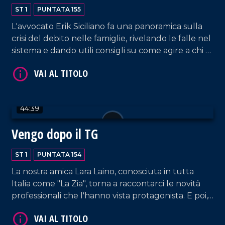
ST 1
PUNTATA 155
L'avvocato Erik Siciliano fa una panoramica sulla
crisi del debito nelle famiglie, rivelando le falle nel
sistema e dando utili consigli su come agire a chi è
coinvolto in dinamiche simili.
VAI AL TITOLO
44:39
Vengo dopo il TG
ST 1
PUNTATA 154
La nostra amica Lara Laino, conosciuta in tutta
Italia come "La Zia", torna a raccontarci le novità
professionali che l'hanno vista protagonista. E poi,
VAI AL TITOLO
il cantautore Filippo Nicolino (accompagnato dal
suo chitarrista Tani Lo Schiavo) racconta la sua