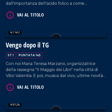
dall'importanza dell'acido folico a come
scongiurare l'epatite A. E poi, musica e tante risate
dal nostro salotto.
47:40
VAI AL TITOLO
Vengo dopo il TG
ST 1
PUNTATA 145
Con noi Maria Teresa Marzano, organizzatrice
della rassegna "Il Maggio dei Libri" nella città di
Vibo Valentia. E poi, musica dal vivo, ultime novità
e la solita allegria che contraddistingue il nostro
salotto pomeridiano.
VAI AL TITOLO
49:06