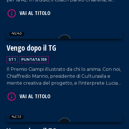
giocatrici Anna Paoletti e Jeannette Guilavogui, e
l'ufficio stampa Chiara Zanella.
45:43
Vengo dopo il TG
VAI AL TITOLO
ST 1
PUNTATA 159
Il Premio Ciampi illustrato da chi lo anima. Con noi,
Chiaffredo Manno, presidente di Culturasila e
mente creativa del progetto, e l'interprete Lucia
Rango. In collegamento, il Dott. Francesco
Garritano ci dà utili informazioni sulla pratica delle
punture dimagranti.
42:13
VAI AL TITOLO