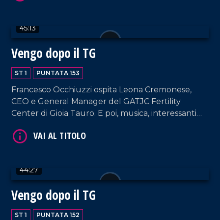
passione per la musica, dagli inizi, al progetto
"Filippo canta Mango", al nuovo singolo "Bella
45:13
Stella".
Vengo dopo il TG
ST 1
PUNTATA 153
VAI AL TITOLO
Francesco Occhiuzzi ospita Leona Cremonese,
CEO e General Manager del GATJC Fertility
Center di Gioia Tauro. E poi, musica, interessanti
RVM e chiacchierate senza filtri.
44:27
Vengo dopo il TG
VAI AL TITOLO
ST 1
PUNTATA 152