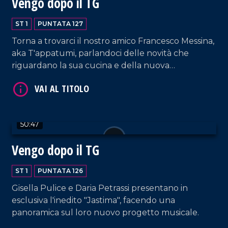
Vengo dopo il TG
ST 1
PUNTATA 127
Torna a trovarci il nostro amico Francesco Messina,
aka T'appatumi, parlandoci delle novità che
VAI AL TITOLO
riguardano la sua cucina e della nuova
collaborazione con il network LaC.
50:47
Vengo dopo il TG
VAI AL TITOLO
ST 1
PUNTATA 126
Gisella Pulice e Daria Petrassi presentano in
esclusiva l'inedito "Jastima", facendo una
panoramica sul loro nuovo progetto musicale.