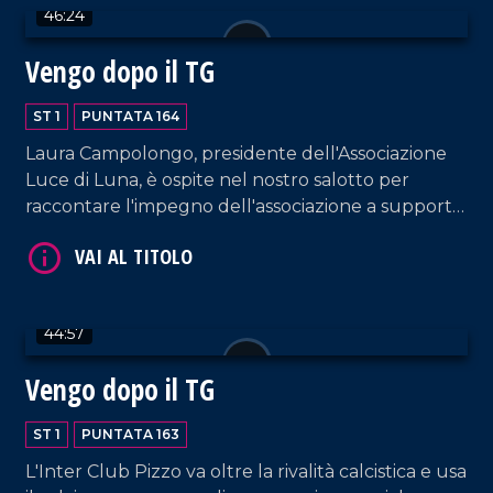
46:24
Vengo dopo il TG
ST 1
PUNTATA 164
Laura Campolongo, presidente dell'Associazione
Luce di Luna, è ospite nel nostro salotto per
raccontare l'impegno dell'associazione a supporto
VAI AL TITOLO
delle famiglie con bambini colpiti da malattie
genetiche rare, tra cui il progetto "Ospedali
dipinti" all'ospedale di Castrovillari. A questo
proposito, interviene anche l'artista Silvio Irilli,
44:57
fondatore del progetto.
Vengo dopo il TG
ST 1
PUNTATA 163
VAI AL TITOLO
L'Inter Club Pizzo va oltre la rivalità calcistica e usa