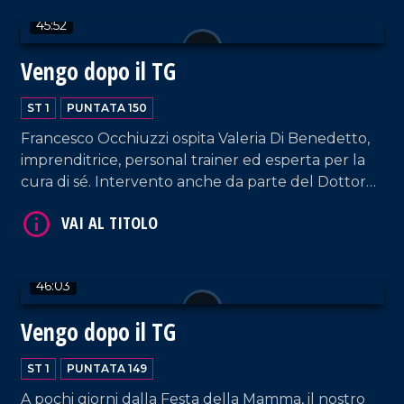
Bruno Mirante.
45:52
Vengo dopo il TG
ST 1
PUNTATA 150
Francesco Occhiuzzi ospita Valeria Di Benedetto,
VAI AL TITOLO
imprenditrice, personal trainer ed esperta per la
cura di sé. Intervento anche da parte del Dottor
Giuseppe Cavallo, Coordinatore del santuario
Nostra Signora dello Scoglio. E poi, musica dal vivo,
hit parade e momenti esilaranti.
46:03
Vengo dopo il TG
VAI AL TITOLO
ST 1
PUNTATA 149
A pochi giorni dalla Festa della Mamma, il nostro