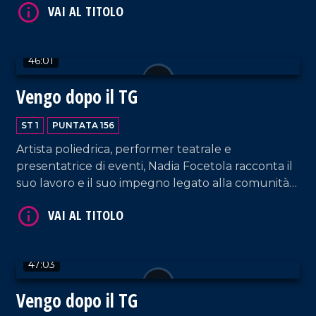
volta erudendoci sui bandi di terzo settore.
46:01
Vengo dopo il TG
VAI AL TITOLO
ST 1
PUNTATA 156
Artista poliedrica, performer teatrale e
presentatrice di eventi, Nadia Focetola racconta il
suo lavoro e il suo impegno legato alla comunità
spirituale di Paola.
47:03
VAI AL TITOLO
Vengo dopo il TG