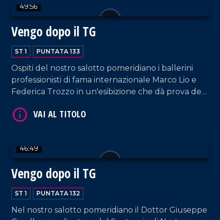
49:56
Vengo dopo il TG
ST 1
PUNTATA 133
VAI AL TITOLO
Ospiti del nostro salotto pomeridiano i ballerini
professionisti di fama internazionale Marco Lio e
Federica Trozzo in un'esibizione che dà prova del
loro grande talento. Immancabili i commenti di
Armando Piccolillo e le performance di DJ EL Dan
e della coppia artistica Cosentino-Pagano.
46:49
Vengo dopo il TG
VAI AL TITOLO
ST 1
PUNTATA 132
Nel nostro salotto pomeridiano il Dottor Giuseppe