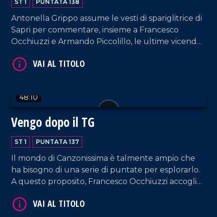
ST 1
PUNTATA 138
Antonella Grippo assume le vesti di spariglitrice di
Sapri per commentare, insieme a Francesco
Occhiuzzi e Armando Piccolillo, le ultime vicende
della politica e del mondo dello spettacolo.
VAI AL TITOLO
48:10
Vengo dopo il TG
ST 1
PUNTATA 137
Il mondo di Canzonissima è talmente ampio che
ha bisogno di una serie di puntate per esplorarlo.
VAI AL TITOLO
A questo proposito, Francesco Occhiuzzi accoglie
nel nostro salotto l'amico Ernesto Mastroianni.
Spazio anche a un'interessante intervista a
Federico Bria, giornalista, autore e Segretario