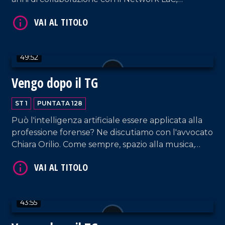
lasciandosi scappare qualche lacrimuccia tra un
video omaggio e gli auguri dell'editore Domenico
Maduli.
49:52
VAI AL TITOLO
Vengo dopo il TG
ST 1
PUNTATA 128
Può l'intelligenza artificiale essere applicata alla
professione forense? Ne discutiamo con l'avvocato
Chiara Orilio. Come sempre, spazio alla musica,
dalla hit parade di DJ EL Dan alle note della
coppia Cosentino-Pagano. In collegamento, la
VAI AL TITOLO
voce di RTL 102.5 Armando Piccolillo.
43:55