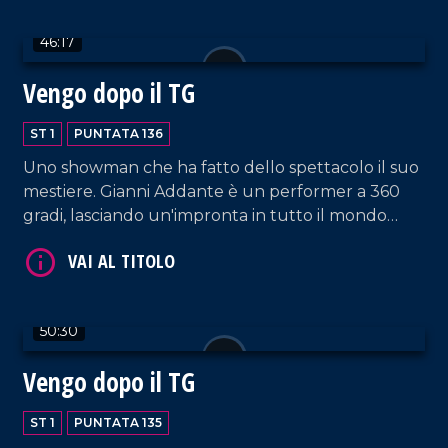
Generale di BCC Mediocrati.
46:17
Vengo dopo il TG
VAI AL TITOLO
ST 1
PUNTATA 136
Uno showman che ha fatto dello spettacolo il suo
mestiere. Gianni Addante è un performer a 360
gradi, lasciando un'impronta in tutto il mondo
come musicista, cantante e cabarettista. Oggi ci
racconta il suo mestiere anche attraverso il libro
scritto di suo pugno, "L'arte di intrattenere".
50:30
VAI AL TITOLO
Vengo dopo il TG
ST 1
PUNTATA 135