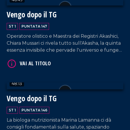
Vengo dopo il TG
ST 1
PUNTATA 147
Operatore olistico e Maestra dei Registri Akashici,
Chiara Mussari ci rivela tutto sull'Akasha, la quinta
VAI AL TITOLO
essenza invisibile che pervade l'universo e funge
da archivio energetico universale di ogni pensiero,
parola ed evento della storia.
48:13
Vengo dopo il TG
VAI AL TITOLO
ST 1
PUNTATA 146
La biologa nutrizionista Marina Lamanna ci dà
consigli fondamentali sulla salute, spaziando