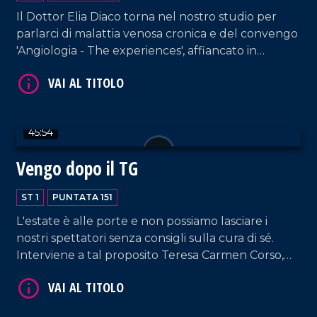
Il Dottor Elia Diaco torna nel nostro studio per
parlarci di malattia venosa cronica e del convengo
'Angiologia - The experiences', affiancato in
collegamento dal Professor Pier Luigi Antignani,
Presidente onorario della International Union of
Angiology. In collegamento, anche Domenico
Passalacqua, titolare del Club Nautica Lo Scoglio,
VAI AL TITOLO
45:54
noto sui social per il suo "E Walaaaa".
Vengo dopo il TG
ST 1
PUNTATA 151
L'estate è alle porte e non possiamo lasciare i
nostri spettatori senza consigli sulla cura di sé.
Interviene a tal proposito Teresa Carmen Corso,
professionista nel campo del beauty e dell'hair
VAI AL TITOLO
styling. Nel corso della puntata, collegamento con
la tappa catanzarese del Giro D'Italia, a cura di