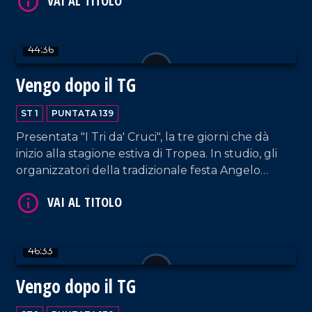
44:36
Vengo dopo il TG
VAI AL TITOLO
ST 1
PUNTATA 139
Presentata "I Tri da' Cruci", la tre giorni che dà
inizio alla stagione estiva di Tropea. In studio, gli
organizzatori della tradizionale festa Angelo
Tropeano, Lucio Ruffa, Seva Alessandro e Nicola
Cricelli, membri dell'omonima associazione storico-
culturale.
46:33
VAI AL TITOLO
Vengo dopo il TG