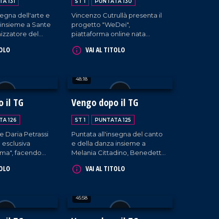
A 131
ST 1
PUNTATA 130
segna dell'arte e
Vincenzo Cutrullà presenta il
 insieme a Sante
progetto "WeDei",
izzatore del
piattaforma online nata
 tu" all'Unical e i
insieme alla collaborazione
TOLO
VAI AL TITOLO
ti dello
con Danilo Ceraso e un team
bi e Tascia, Coso
di giovani professionisti.
ttamento del
48:18
nzo dello
trano Saverio
 il TG
Vengo dopo il TG
TA 126
ST 1
PUNTATA 125
 e Daria Petrassi
Puntata all'insegna del canto
 esclusiva
e della danza insieme a
tima", facendo
Melania Cittadino, Benedetta
ca sul loro nuovo
Pia Bruno e Vittoria Pia
TOLO
VAI AL TITOLO
icale.
Guaglianone, il tutto arricchito
con gli interventi dei nostri
musicisti fissi e dalla bella
45:58
accoglienza del padrone di
casa, Francesco Occhiuzzi.