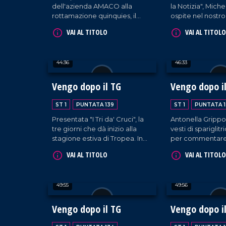
dell'azienda AMACO alla
la Notizia", Mich
biologa nutrizionista Maura
rottamazione quinquies, il
ospite nel nostro
Sicari. Conduzione a cura di
Dottor Commercialista
raccontare la sua
Rossella Galati e Francesco
VAI AL TITOLO
VAI AL TITOLO
Fernando Caldiero è
primi passi mossi 
Occhiuzzi.
protagonista della nuova
servizi di inchiest
puntata.
nazionali.
44:36
46:33
Vengo dopo il TG
Vengo dopo i
ST 1
PUNTATA 139
ST 1
PUNTATA 1
Presentata "I Tri da' Cruci", la
Antonella Grippo
tre giorni che dà inizio alla
vesti di spariglitr
stagione estiva di Tropea. In
per commentare,
studio, gli organizzatori della
Francesco Occhi
VAI AL TITOLO
VAI AL TITOLO
tradizionale festa Angelo
Armando Piccolill
Tropeano, Lucio Ruffa, Seva
vicende della pol
Alessandro e Nicola Cricelli,
mondo dello spe
49:55
49:56
membri dell'omonima
associazione storico-culturale.
Vengo dopo il TG
Vengo dopo i