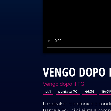
VENGO DOPO I
Vengo dopo il TG
st 1
puntata 70
46:34
19/01
Lo speaker radiofonico e condu
Pamela Scruci ci aiuta a comp