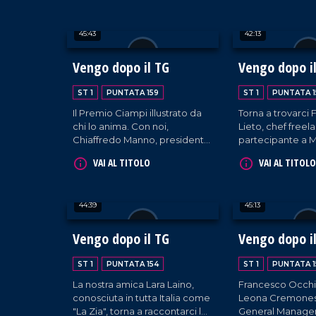
supporto delle famiglie con
Raffaele Bruno, c
bambini colpiti da malattie
del direttivo del
45:43
42:13
genetiche rare, tra cui il
bambini.
progetto "Ospedali dipinti"
all'ospedale di Castrovillari. A
Vengo dopo il TG
Vengo dopo i
questo proposito, interviene
anche l'artista Silvio Irilli,
ST 1
PUNTATA 159
ST 1
PUNTATA 1
fondatore del progetto.
Il Premio Ciampi illustrato da
Torna a trovarci 
chi lo anima. Con noi,
Lieto, chef freel
Chiaffredo Manno, presidente
partecipante a M
di Culturasila e mente creativa
questa volta per 
VAI AL TITOLO
VAI AL TITOLO
del progetto, e l'interprete
ultime esperienz
Lucia Rango. In collegamento,
vedono coinvolta
il Dott. Francesco Garritano ci
in un ponte che u
44:39
45:13
dà utili informazioni sulla
tradizione culina
pratica delle punture
con quella di altr
dimagranti.
mondo.
Vengo dopo il TG
Vengo dopo i
ST 1
PUNTATA 154
ST 1
PUNTATA 1
La nostra amica Lara Laino,
Francesco Occhiu
conosciuta in tutta Italia come
Leona Cremones
"La Zia", torna a raccontarci le
General Manager