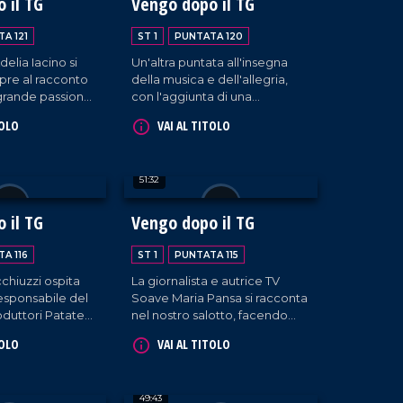
 il TG
Vengo dopo il TG
A 121
ST 1
PUNTATA 120
elia Iacino si
Un'altra puntata all'insegna
apre al racconto
della musica e dell'allegria,
 grande passione
con l'aggiunta di una
, per toccare poi
personalità di spessore:
TOLO
VAI AL TITOLO
perienze
Franco Malizia,
e la vedono
accompagnato dalla figlia
 e che spaziano
Francesca, che ripercorre la
51:32
one tv e
sua carriera nel campo
l giornalismo, alla
dell'imprenditoria calabrese.
 il TG
Vengo dopo il TG
A 116
ST 1
PUNTATA 115
chiuzzi ospita
La giornalista e autrice TV
responsabile del
Soave Maria Pansa si racconta
duttori Patate
nel nostro salotto, facendo
S) e figura
riferimento al suo operato, tra
TOLO
VAI AL TITOLO
successo della
cui l'ultima intervista realizzata
ila IGP.
al noto personaggio dello
spettacolo Lucio Presta.
49:43