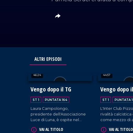
ALTRI EPISODI
46:24
44:57
Vengo dopo il TG
Vengo dopo i
ST 1
PUNTATA 164
ST 1
PUNTATA 1
Laura Campolongo,
L'Inter Club Pizzo
presidente dell'Associazione
rivalità calcistica
Luce di Luna, è ospite nel
come mezzo di 
nostro salotto per raccontare
sociale. Interveng
VAI AL TITOLO
VAI AL TITOLO
l'impegno dell'associazione a
presidente Seba