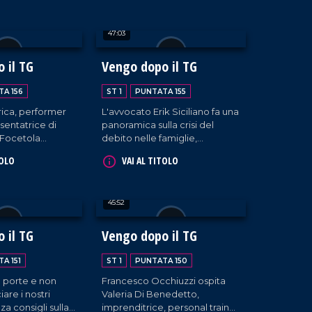
, cantante
Chiarella, le giocatrici Anna
imbolo delle
Paoletti e Jeannette
47:03
e degli anni 2000
Guilavogui, e l'ufficio stampa
ce dell'onda
Chiara Zanella.
no-americana.
 il TG
Vengo dopo il TG
A 156
ST 1
PUNTATA 155
drica, performer
L'avvocato Erik Siciliano fa una
sentatrice di
panoramica sulla crisi del
 Focetola
debito nelle famiglie,
o lavoro e il suo
rivelando le falle nel sistema e
TOLO
VAI AL TITOLO
to alla comunità
dando utili consigli su come
aola.
agire a chi è coinvolto in
dinamiche simili.
45:52
 il TG
Vengo dopo il TG
A 151
ST 1
PUNTATA 150
e porte e non
Francesco Occhiuzzi ospita
are i nostri
Valeria Di Benedetto,
za consigli sulla
imprenditrice, personal trainer