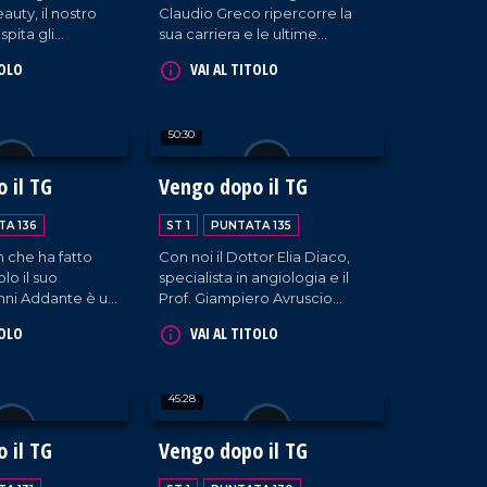
uty, il nostro
Claudio Greco ripercorre la
spita gli
sua carriera e le ultime
 chirurghi
iniziative cui ha preso parte in
TOLO
VAI AL TITOLO
lante e Veronica
quanto maestro di moda. E
'imprenditrice
come sempre, musica, risate
arca, fondatrice
e tante belle chiacchiere.
50:30
rasade Vibo
pportata dal CEO
di Sherasade
 il TG
Vengo dopo il TG
ni.
TA 136
ST 1
PUNTATA 135
che ha fatto
Con noi il Dottor Elia Diaco,
lo il suo
specialista in angiologia e il
nni Addante è un
Prof. Giampiero Avruscio
60 gradi,
introducono il talk "Angiologia
TOLO
VAI AL TITOLO
impronta in tutto
- THE EXPERIENCES".
e musicista,
Cambiando registro, in nostra
barettista. Oggi
compagnia anche Enzo De
45:28
 suo mestiere
Carlo, Patron del celebre
so il libro scritto
Cantagiro.
"L'arte di
 il TG
Vengo dopo il TG