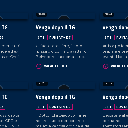
onsigliere
pomeridiano.
Cecilia Gayle
 settore dei
costaricana s
45:55
46:01
estati italian
e precorritri
musicale lati
l TG
Vengo dopo il TG
Vengo dopo
58
ST 1
PUNTATA 157
ST 1
PUNTAT
Federica Di
Ciriaco Forestiero, il noto
Artista polie
ance ed ex
"pizzaiolo con la cravatta" di
teatrale e pre
asterChef,
Belvedere, racconta il suo
eventi, Nadia
raccontarci le
percorso di formazione e la
racconta il su
VAI AL TITOLO
VAI AL TI
e che la
filosofia della sua cucina.
impegno lega
 con l'estero,
L'avvocato Luisa Cimino torna
spirituale di P
nisce la
a trovarci, questa volta
44:27
45:54
ria calabrese
erudendoci sui bandi di terzo
e località del
settore.
l TG
Vengo dopo il TG
Vengo dopo
53
ST 1
PUNTATA 152
ST 1
PUNTAT
zzi ospita
Il Dottor Elia Diaco torna nel
L'estate è all
e, CEO e
nostro studio per parlarci di
possiamo lasci
 del GATJC
malattia venosa cronica e del
spettatori sen