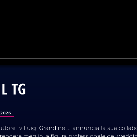
L TG
/2026
ttore tv Luigi Grandinetti annuncia la sua collab
rendere meglio la figura professionale del weddi