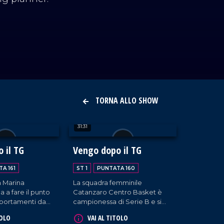
TORNA ALLO SHOW
31:31
 il TG
Vengo dopo il TG
A 161
ST 1
PUNTATA 160
a Marina
La squadra femminile
 a fare il punto
Catanzaro Centro Basket è
mportamenti da
campionessa di Serie B e si
sta della prova
prepara a concorrere per la
TOLO
VAI AL TITOLO
ite d'eccezione
A2. In studio, il coach Danilo