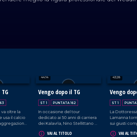
44:14
43:28
l TG
Vengo dopo il TG
Vengo dopo
63
ST 1
PUNTATA 162
ST 1
PUNTAT
 va oltre la
In occasione del tour
La Dottoress
 e usa il calcio
dedicato ai 50 anni di carriera
Lamanna torna
aggregazione
dei Kalavrìa, Nino Stellittano e
sui giusti co
o in studio il
Gaetano Chiantella si
adottare in vi
VAI AL TITOLO
VAI AL TI
stiano Riga e
raccontano nel nostro salotto
costume. Osp