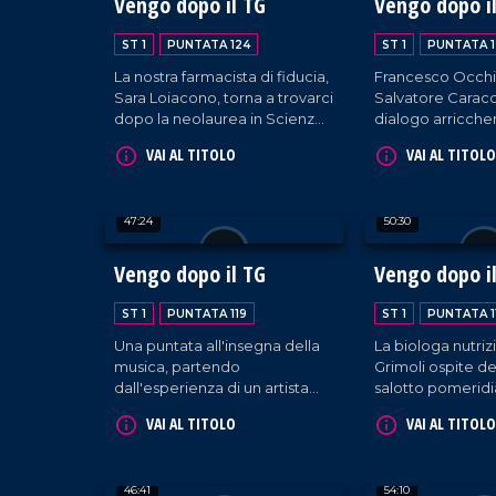
Vengo dopo il TG
Vengo dopo i
Piccolillo.
ST 1
PUNTATA 124
ST 1
PUNTATA 1
La nostra farmacista di fiducia,
Francesco Occhiu
Sara Loiacono, torna a trovarci
Salvatore Caracc
dopo la neolaurea in Scienze
dialogo arricchen
della Nutrizione, pronta a
televisione italian
VAI AL TITOLO
VAI AL TITOLO
darci ulteriori consigli di salute!
particolare sulla
Curiamo anche la mente e il
"Canzonissima", 
cuore con i brani interpretati
Dialogo imprezi
47:24
50:30
dalla coppia Sorrentino-
dall'intervento d
Pagano e quelli suonati da DJ
Grippo.
EL Dan, il poeta della musica.
Vengo dopo il TG
Vengo dopo i
ST 1
PUNTATA 119
ST 1
PUNTATA 1
Una puntata all'insegna della
La biologa nutriz
musica, partendo
Grimoli ospite de
dall'esperienza di un artista
salotto pomeridi
calabrese di fama nazionale. Il
Immancabili i m
VAI AL TITOLO
VAI AL TITOLO
musicista Santino Cardamone
musicali a cura 
viene a farci visita nel nostro
Cosentino-Sorren
salotto pomeridiano
Letizia Pagano e
46:41
54:10
accompagnato da sua
il poeta della mu