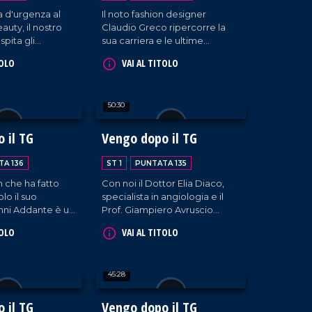
a d'urgenza al
Il noto fashion designer
uty, il nostro
Claudio Greco ripercorre la
spita gli
sua carriera e le ultime
 chirurghi
iniziative cui ha preso parte in
TOLO
VAI AL TITOLO
lante e Veronica
quanto maestro di moda. E
'imprenditrice
come sempre, musica, risate
arca, fondatrice
e tante belle chiacchiere.
50:30
rasade Vibo
pportata dal CEO
di Sherasade
 il TG
Vengo dopo il TG
ni.
TA 136
ST 1
PUNTATA 135
che ha fatto
Con noi il Dottor Elia Diaco,
lo il suo
specialista in angiologia e il
nni Addante è un
Prof. Giampiero Avruscio
60 gradi,
introducono il talk "Angiologia
TOLO
VAI AL TITOLO
impronta in tutto
- THE EXPERIENCES".
e musicista,
Cambiando registro, in nostra
barettista. Oggi
compagnia anche Enzo De
45:28
 suo mestiere
Carlo, Patron del celebre
so il libro scritto
Cantagiro.
"L'arte di
 il TG
Vengo dopo il TG