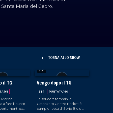
i Santa Maria del Cedro.
TORNA ALLO SHOW
31:31
 il TG
Vengo dopo il TG
A 161
ST 1
PUNTATA 160
a Marina
La squadra femminile
 a fare il punto
Catanzaro Centro Basket è
mportamenti da
campionessa di Serie B e si