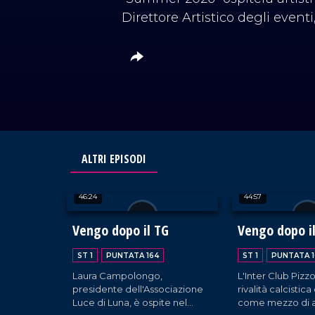
Direttore Artistico degli event
ALTRI EPISODI
46:24
44:57
Vengo dopo il TG
Vengo dopo i
ST 1
PUNTATA 164
ST 1
PUNTATA 1
Laura Campolongo,
L'Inter Club Pizzo
presidente dell'Associazione
rivalità calcistica
Luce di Luna, è ospite nel
come mezzo di 