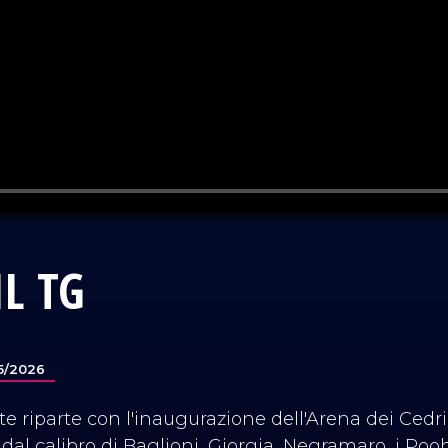
L TG
5/2026
te riparte con l'inaugurazione dell'Arena dei Cedri,
dal calibro di Baglioni, Giorgia, Negramaro, i Pooh