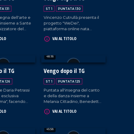
A 131
ST 1
PUNTATA 130
segna dell'arte e
Vincenzo Cutrullà presenta il
 insieme a Sante
progetto "WeDei",
izzatore del
piattaforma online nata
 tu" all'Unical e i
insieme alla collaborazione
TOLO
VAI AL TITOLO
ti dello
con Danilo Ceraso e un team
bi e Tascia, Coso
di giovani professionisti.
ttamento del
48:18
nzo dello
trano Saverio
 il TG
Vengo dopo il TG
TA 126
ST 1
PUNTATA 125
 e Daria Petrassi
Puntata all'insegna del canto
 esclusiva
e della danza insieme a
tima", facendo
Melania Cittadino, Benedetta
ca sul loro nuovo
Pia Bruno e Vittoria Pia
TOLO
VAI AL TITOLO
icale.
Guaglianone, il tutto arricchito
con gli interventi dei nostri
musicisti fissi e dalla bella
45:58
accoglienza del padrone di