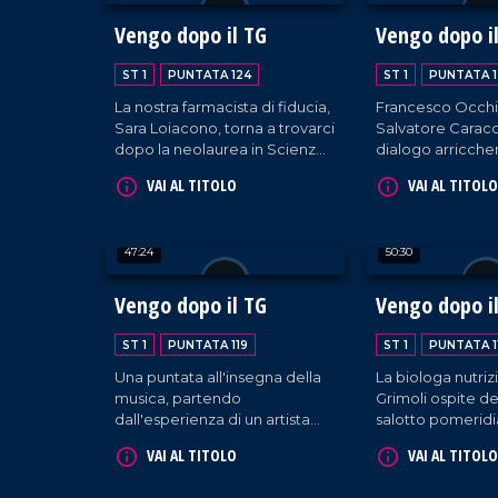
dell'editore Domenico Maduli.
Pagano. In colle
voce di RTL 102.
Vengo dopo il TG
Vengo dopo i
Piccolillo.
ST 1
PUNTATA 124
ST 1
PUNTATA 1
La nostra farmacista di fiducia,
Francesco Occhiu
Sara Loiacono, torna a trovarci
Salvatore Caracc
dopo la neolaurea in Scienze
dialogo arricchen
della Nutrizione, pronta a
televisione italian
VAI AL TITOLO
VAI AL TITOLO
darci ulteriori consigli di salute!
particolare sulla
Curiamo anche la mente e il
"Canzonissima", 
cuore con i brani interpretati
Dialogo imprezi
47:24
50:30
dalla coppia Sorrentino-
dall'intervento d
Pagano e quelli suonati da DJ
Grippo.
EL Dan, il poeta della musica.
Vengo dopo il TG
Vengo dopo i
ST 1
PUNTATA 119
ST 1
PUNTATA 1
Una puntata all'insegna della
La biologa nutriz
musica, partendo
Grimoli ospite de
dall'esperienza di un artista
salotto pomeridi
calabrese di fama nazionale. Il
Immancabili i m
VAI AL TITOLO
VAI AL TITOLO
musicista Santino Cardamone
musicali a cura 
viene a farci visita nel nostro
Cosentino-Sorren