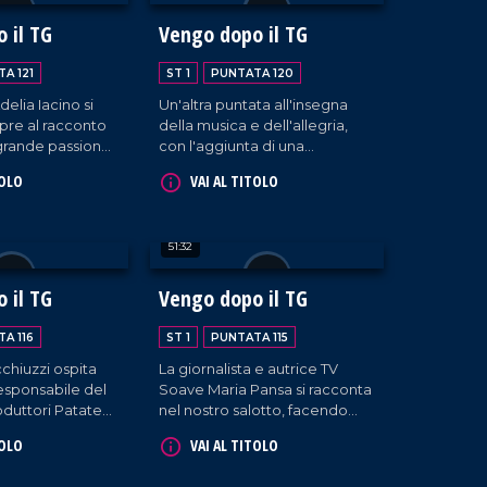
casa, Francesco Occhiuzzi.
 il TG
Vengo dopo il TG
A 121
ST 1
PUNTATA 120
elia Iacino si
Un'altra puntata all'insegna
apre al racconto
della musica e dell'allegria,
 grande passione
con l'aggiunta di una
, per toccare poi
personalità di spessore:
TOLO
VAI AL TITOLO
perienze
Franco Malizia,
e la vedono
accompagnato dalla figlia
 e che spaziano
Francesca, che ripercorre la
51:32
one tv e
sua carriera nel campo
l giornalismo, alla
dell'imprenditoria calabrese.
 il TG
Vengo dopo il TG
A 116
ST 1
PUNTATA 115
chiuzzi ospita
La giornalista e autrice TV
responsabile del
Soave Maria Pansa si racconta
duttori Patate
nel nostro salotto, facendo
S) e figura
riferimento al suo operato, tra
TOLO
VAI AL TITOLO
successo della
cui l'ultima intervista realizzata
ila IGP.
al noto personaggio dello