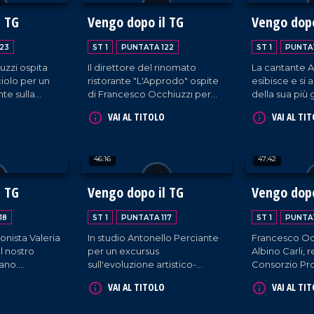
gamento, la
5 Armando
l TG
Vengo dopo il TG
Vengo dopo
23
ST 1
PUNTATA 122
ST 1
PUNTAT
zzi ospita
Il direttore del rinomato
La cantante Ad
iolo per un
ristorante "L'Approdo" ospite
esibisce e si 
te sulla
di Francesco Occhiuzzi per
della sua più
a, in
una puntata all'insegna
che è il canto
VAI AL TITOLO
VAI AL TI
 trasmissione
dell'eccellenza gastronomica
le diverse es
ma non solo.
calabrese. Immancabili gli
lavorative ch
osito anche
interventi musicali di DJ EL
protagonista
46:16
47:42
i Antonella
Dan e di Letizia Pagano,
dalla conduzi
questa volta accompagnata al
radiofonica, a
piano da Rosella Facciuolo.
musica.
l TG
Vengo dopo il TG
Vengo dopo
18
ST 1
PUNTATA 117
ST 1
PUNTAT
ionista Valeria
In studio Antonello Perciante
Francesco Oc
l nostro
per un excursus
Albino Carli, 
ano.
sull'evoluzione artistico-
Consorzio Pro
omenti
musicale degli Stereo8, band
Associati (PPA
VAI AL TITOLO
VAI AL TI
del maestro
di cui è leader. Interessante
chiave per il 
tino, di
intervento anche da parte
Patata della S