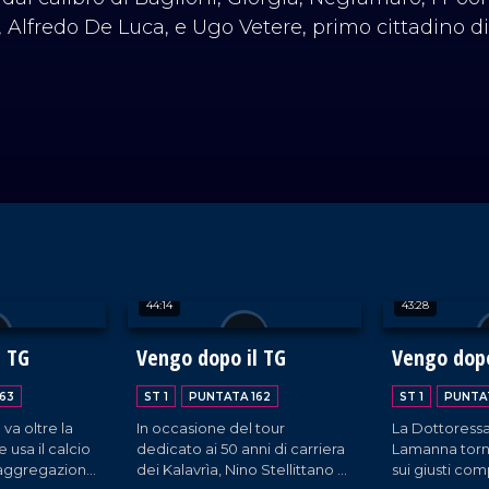
i, Alfredo De Luca, e Ugo Vetere, primo cittadino d
44:14
43:28
l TG
Vengo dopo il TG
Vengo dopo
63
ST 1
PUNTATA 162
ST 1
PUNTAT
 va oltre la
In occasione del tour
La Dottoress
 e usa il calcio
dedicato ai 50 anni di carriera
Lamanna torna
aggregazione
dei Kalavrìa, Nino Stellittano e
sui giusti co