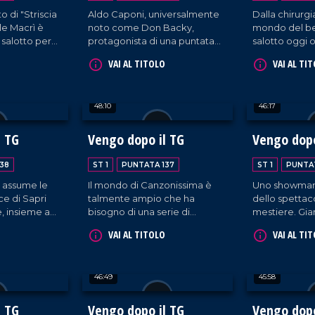
 di "Striscia
Aldo Caponi, universalmente
Dalla chirurgi
ele Macrì è
noto come Don Backy,
mondo del bea
 salotto per
protagonista di una puntata
salotto oggi o
 carriera, dai
interamente dedicata alla
interventi dei
VAI AL TITOLO
VAI AL TI
in radio ai
musica e all'arte.
Simone Squil
a pe le reti
Crocco e dell
Caterina La M
48:10
46:17
di "Kate She
Valentia", su
e fondatore 
l TG
Vengo dopo il TG
Vengo dopo
Lorenzo Termi
38
ST 1
PUNTATA 137
ST 1
PUNTA
 assume le
Il mondo di Canzonissima è
Uno showman 
ice di Sapri
talmente ampio che ha
dello spettaco
 insieme a
bisogno di una serie di
mestiere. Gia
uzzi e
puntate per esplorarlo. A
performer a 3
VAI AL TITOLO
VAI AL TI
o, le ultime
questo proposito, Francesco
lasciando un'
itica e del
Occhiuzzi accoglie nel nostro
il mondo com
ttacolo.
salotto l'amico Ernesto
cantante e ca
46:49
45:58
Mastroianni. Spazio anche a
ci racconta il
un'interessante intervista a
anche attraver
Federico Bria, giornalista,
di suo pugno, 
l TG
Vengo dopo il TG
Vengo dopo