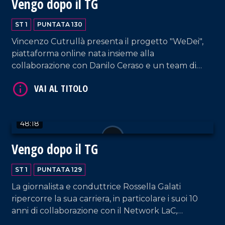
Vengo dopo il TG
ST 1
PUNTATA 130
Vincenzo Cutrullà presenta il progetto "WeDei",
VAI AL TITOLO
piattaforma online nata insieme alla
collaborazione con Danilo Ceraso e un team di
giovani professionisti.
48:18
Vengo dopo il TG
VAI AL TITOLO
ST 1
PUNTATA 129
La giornalista e conduttrice Rossella Galati
ripercorre la sua carriera, in particolare i suoi 10
anni di collaborazione con il Network LaC,
lasciandosi scappare qualche lacrimuccia tra un