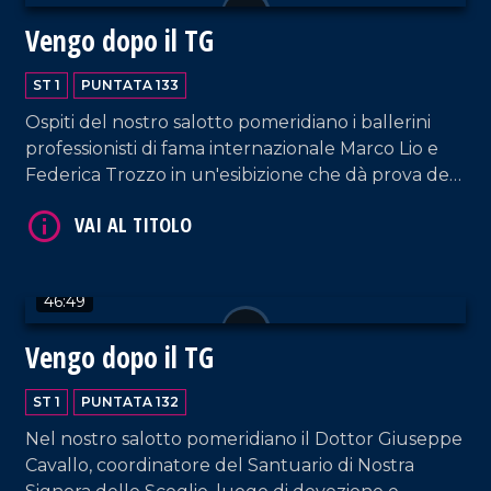
Vengo dopo il TG
ST 1
PUNTATA 133
VAI AL TITOLO
Ospiti del nostro salotto pomeridiano i ballerini
professionisti di fama internazionale Marco Lio e
Federica Trozzo in un'esibizione che dà prova del
loro grande talento. Immancabili i commenti di
Armando Piccolillo e le performance di DJ EL Dan
e della coppia artistica Cosentino-Pagano.
46:49
Vengo dopo il TG
VAI AL TITOLO
ST 1
PUNTATA 132
Nel nostro salotto pomeridiano il Dottor Giuseppe
Cavallo, coordinatore del Santuario di Nostra