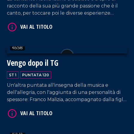
racconto della sua più grande passione che è il
canto, per toccare poi le diverse esperienze
lavorative che la vedono protagonista e che
VAI AL TITOLO
spaziano dalla conduzione tv e radiofonica, al
giornalismo, alla musica.
45:58
Vengo dopo il TG
ST 1
PUNTATA 120
Un'altra puntata all'insegna della musica e
VAI AL TITOLO
dell'allegria, con l'aggiunta di una personalità di
spessore: Franco Malizia, accompagnato dalla figlia
Francesca, che ripercorre la sua carriera nel
campo dell'imprenditoria calabrese.
47:24