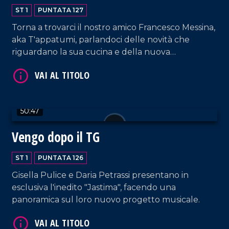
ST 1
PUNTATA 127
Torna a trovarci il nostro amico Francesco Messina,
aka T'appatumi, parlandoci delle novità che
VAI AL TITOLO
riguardano la sua cucina e della nuova
collaborazione con il network LaC.
50:47
Vengo dopo il TG
ST 1
PUNTATA 126
VAI AL TITOLO
Gisella Pulice e Daria Petrassi presentano in
esclusiva l'inedito "Jastima", facendo una
panoramica sul loro nuovo progetto musicale.