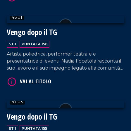
46:01
Vengo dopo il TG
ST 1
PUNTATA 156
VAI AL TITOLO
Artista poliedrica, performer teatrale e
presentatrice di eventi, Nadia Focetola racconta il
suo lavoro e il suo impegno legato alla comunità
spirituale di Paola.
47:03
VAI AL TITOLO
Vengo dopo il TG
ST 1
PUNTATA 155