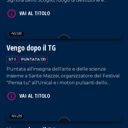
Signora dello Scoglio, luogo di devozione e
guarigione spirituale conosciuto in tutto il mondo
come la "Lourdes italiana".
VAI AL TITOLO
45:58
Vengo dopo il TG
ST 1
PUNTATA 131
Puntata all'insegna dell'arte e delle scienze
insieme a Sante Mazzei, organizzatore del Festival
"Pensa tu" all'Unical e i motori pulsanti dello
spettacolo "Tibi e Tascia, Coso e Cosa",
VAI AL TITOLO
adattamento del celebre romanzo dello scrittore
nostrano Saverio Strati.
45:28