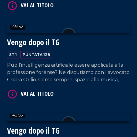
video omaggio e gli auguri dell'editore Domenico
Maduli.
49:52
VAI AL TITOLO
Vengo dopo il TG
ST 1
PUNTATA 128
Può l'intelligenza artificiale essere applicata alla
professione forense? Ne discutiamo con l'avvocato
Chiara Orilio. Come sempre, spazio alla musica,
dalla hit parade di DJ EL Dan alle note della
coppia Cosentino-Pagano. In collegamento, la
VAI AL TITOLO
voce di RTL 102.5 Armando Piccolillo.
43:55
Vengo dopo il TG