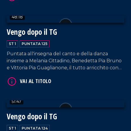
48:18
VAI AL TITOLO
Vengo dopo il TG
ST 1
PUNTATA 125
Puntata all'insegna del canto e della danza
insieme a Melania Cittadino, Benedetta Pia Bruno
e Vittoria Pia Guaglianone, il tutto arricchito con
gli interventi dei nostri musicisti fissi e dalla bella
accoglienza del padrone di casa, Francesco
Occhiuzzi.
VAI AL TITOLO
51:47
Vengo dopo il TG
ST 1
PUNTATA 124