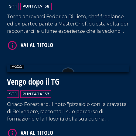
ST 1
PUNTATA 158
Torna a trovarci Federica Di Lieto, chef freelance
ed ex partecipante a MasterChef, questa volta per
raccontarci le ultime esperienze che la vedono
coinvolta con l'estero, in un ponte che unisce la
tradizione culinaria calabrese con quella di altre
VAI AL TITOLO
località del mondo.
45:55
Vengo dopo il TG
ST 1
PUNTATA 157
Ciriaco Forestiero, il noto "pizzaiolo con la cravatta"
di Belvedere, racconta il suo percorso di
VAI AL TITOLO
formazione e la filosofia della sua cucina.
L'avvocato Luisa Cimino torna a trovarci, questa
volta erudendoci sui bandi di terzo settore.