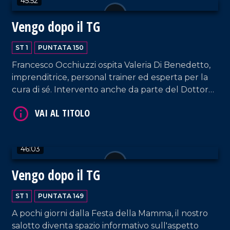
45:52
Vengo dopo il TG
ST 1
PUNTATA 150
Francesco Occhiuzzi ospita Valeria Di Benedetto,
VAI AL TITOLO
imprenditrice, personal trainer ed esperta per la
cura di sé. Intervento anche da parte del Dottor
Giuseppe Cavallo, Coordinatore del santuario
Nostra Signora dello Scoglio. E poi, musica dal vivo,
hit parade e momenti esilaranti.
46:03
Vengo dopo il TG
VAI AL TITOLO
ST 1
PUNTATA 149
A pochi giorni dalla Festa della Mamma, il nostro
salotto diventa spazio informativo sull'aspetto