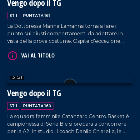
Vengo dopo il TG
ST 1
PUNTATA 161
La Dottoressa Marina Lamanna torna a fare il
punto sui giusti comportamenti da adottare in
vista della prova costume. Ospite d'eccezione
Cecilia Gayle, cantante costaricana simbolo delle
VAI AL TITOLO
estati italiane degli anni 2000 e precorritrice
dell'onda musicale latino-americana.
31:31
Vengo dopo il TG
ST 1
PUNTATA 160
La squadra femminile Catanzaro Centro Basket è
VAI AL TITOLO
campionessa di Serie B e si prepara a concorrere
per la A2. In studio, il coach Danilo Chiarella, le
giocatrici Anna Paoletti e Jeannette Guilavogui, e