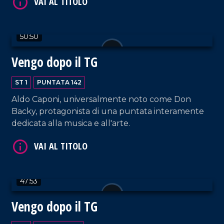
50:50
Vengo dopo il TG
VAI AL TITOLO
ST 1
PUNTATA 142
Aldo Caponi, universalmente noto come Don
Backy, protagonista di una puntata interamente
dedicata alla musica e all'arte.
VAI AL TITOLO
47:53
Vengo dopo il TG