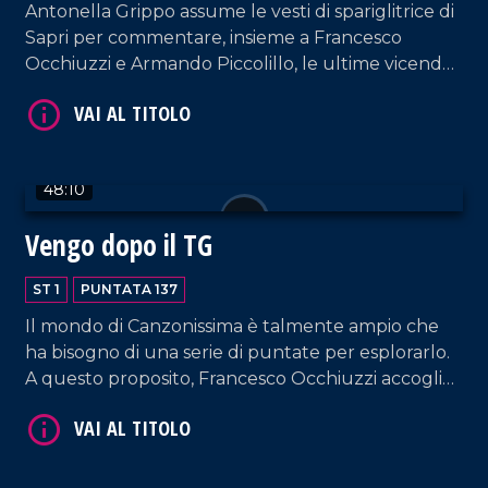
Antonella Grippo assume le vesti di spariglitrice di
Sapri per commentare, insieme a Francesco
Occhiuzzi e Armando Piccolillo, le ultime vicende
della politica e del mondo dello spettacolo.
VAI AL TITOLO
48:10
Vengo dopo il TG
ST 1
PUNTATA 137
Il mondo di Canzonissima è talmente ampio che
ha bisogno di una serie di puntate per esplorarlo.
VAI AL TITOLO
A questo proposito, Francesco Occhiuzzi accoglie
nel nostro salotto l'amico Ernesto Mastroianni.
Spazio anche a un'interessante intervista a
Federico Bria, giornalista, autore e Segretario
Generale di BCC Mediocrati.