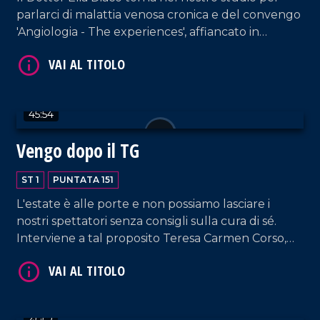
parlarci di malattia venosa cronica e del convengo
'Angiologia - The experiences', affiancato in
collegamento dal Professor Pier Luigi Antignani,
Presidente onorario della International Union of
Angiology. In collegamento, anche Domenico
Passalacqua, titolare del Club Nautica Lo Scoglio,
VAI AL TITOLO
45:54
noto sui social per il suo "E Walaaaa".
Vengo dopo il TG
ST 1
PUNTATA 151
L'estate è alle porte e non possiamo lasciare i
nostri spettatori senza consigli sulla cura di sé.
Interviene a tal proposito Teresa Carmen Corso,
professionista nel campo del beauty e dell'hair
VAI AL TITOLO
styling. Nel corso della puntata, collegamento con
la tappa catanzarese del Giro D'Italia, a cura di
Bruno Mirante.