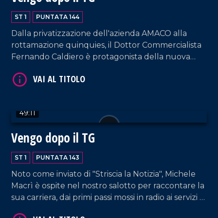
ST 1
PUNTATA 144
Dalla privatizzazione dell'azienda AMACO alla
rottamazione quinquies, il Dottor Commercialista
Fernando Caldiero è protagonista della nuova
VAI AL TITOLO
puntata.
49:11
Vengo dopo il TG
ST 1
PUNTATA 143
VAI AL TITOLO
Noto come inviato di "Striscia la Notizia", Michele
Macrì è ospite nel nostro salotto per raccontare la
sua carriera, dai primi passi mossi in radio ai servizi di
inchiesta pe le reti nazionali.