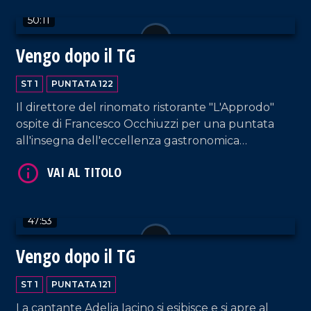
50:11
Vengo dopo il TG
VAI AL TITOLO
ST 1
PUNTATA 122
Il direttore del rinomato ristorante "L'Approdo"
ospite di Francesco Occhiuzzi per una puntata
all'insegna dell'eccellenza gastronomica
calabrese. Immancabili gli interventi musicali di DJ
EL Dan e di Letizia Pagano, questa volta
accompagnata al piano da Rosella Facciuolo.
VAI AL TITOLO
47:53
Vengo dopo il TG
ST 1
PUNTATA 121
La cantante Adelia Iacino si esibisce e si apre al