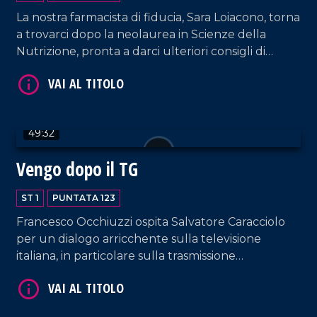
La nostra farmacista di fiducia, Sara Loiacono, torna
a trovarci dopo la neolaurea in Scienze della
Nutrizione, pronta a darci ulteriori consigli di
VAI AL TITOLO
salute! Curiamo anche la mente e il cuore con i
brani interpretati dalla coppia Sorrentino-Pagano
e quelli suonati da DJ EL Dan, il poeta della
musica.
49:32
Vengo dopo il TG
ST 1
PUNTATA 123
VAI AL TITOLO
Francesco Occhiuzzi ospita Salvatore Caracciolo
per un dialogo arricchente sulla televisione
italiana, in particolare sulla trasmissione
"Canzonissima", ma non solo. Dialogo impreziosito
anche dall'intervento di Antonella Grippo.