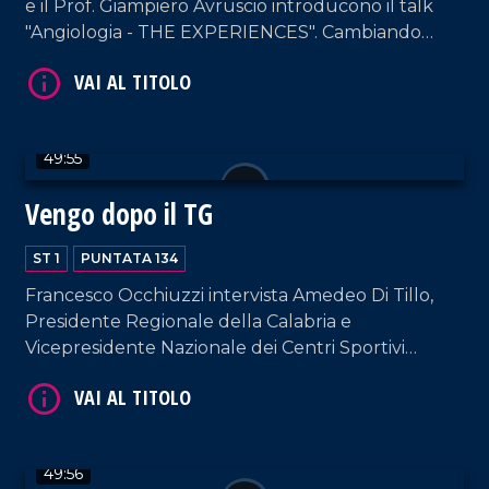
e il Prof. Giampiero Avruscio introducono il talk
"Angiologia - THE EXPERIENCES". Cambiando
registro, in nostra compagnia anche Enzo De
Carlo, Patron del celebre Cantagiro.
VAI AL TITOLO
49:55
Vengo dopo il TG
ST 1
PUNTATA 134
Francesco Occhiuzzi intervista Amedeo Di Tillo,
Presidente Regionale della Calabria e
Vicepresidente Nazionale dei Centri Sportivi
VAI AL TITOLO
Aziendali e Industriali, figura-chiave dal punto di
vista istituzionale e sociale italiano.
49:56