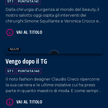
ST 1
PUNTATA 141
Dalla chirurgia d'urgenza al mondo del beauty, il
nostro salotto oggi ospita gli interventi dei
chirurghi Simone Squillante e Veronica Crocco e
dell'imprenditrice Caterina La Marca, fondatrice di
VAI AL TITOLO
"Kate Sherasade Vibo Valentia", supportata dal
CEO e fondatore di Sherasade Lorenzo Termini.
45:09
Vengo dopo il TG
ST 1
PUNTATA 140
Il noto fashion designer Claudio Greco ripercorre
VAI AL TITOLO
la sua carriera e le ultime iniziative cui ha preso
parte in quanto maestro di moda. E come sempre,
musica, risate e tante belle chiacchiere.