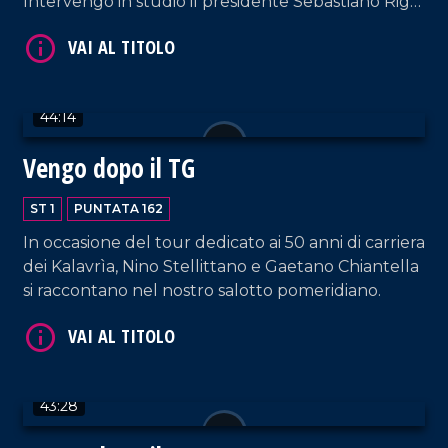
Intervengo in studio il presidente Sebastiano Riga
e Raffaele Bruno, consigliere del direttivo del
settore dei bambini.
44:14
Vengo dopo il TG
VAI AL TITOLO
ST 1
PUNTATA 162
In occasione del tour dedicato ai 50 anni di carriera
dei Kalavrìa, Nino Stellittano e Gaetano Chiantella
si raccontano nel nostro salotto pomeridiano.
VAI AL TITOLO
43:28