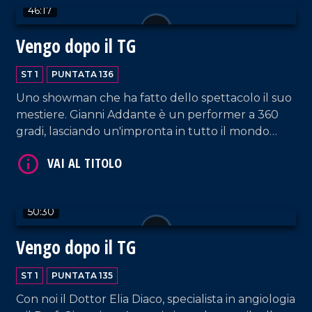
46:17
Vengo dopo il TG
ST 1
PUNTATA 136
VAI AL TITOLO
Uno showman che ha fatto dello spettacolo il suo
mestiere. Gianni Addante è un performer a 360
gradi, lasciando un'impronta in tutto il mondo
come musicista, cantante e cabarettista. Oggi ci
racconta il suo mestiere anche attraverso il libro
scritto di suo pugno, "L'arte di intrattenere".
50:30
VAI AL TITOLO
Vengo dopo il TG
ST 1
PUNTATA 135
Con noi il Dottor Elia Diaco, specialista in angiologia