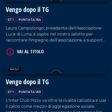
Vengo dopo il TG
ST 1
PUNTATA 164
Laura Campolongo, presidente dell'Associazione
Luce di Luna, è ospite nel nostro salotto per
raccontare l'impegno dell'associazione a supporto
VAI AL TITOLO
delle famiglie con bambini colpiti da malattie
genetiche rare, tra cui il progetto "Ospedali
dipinti" all'ospedale di Castrovillari. A questo
proposito, interviene anche l'artista Silvio Irilli,
44:57
fondatore del progetto.
Vengo dopo il TG
ST 1
PUNTATA 163
VAI AL TITOLO
L'Inter Club Pizzo va oltre la rivalità calcistica e usa
il calcio come mezzo di aggregazione sociale.