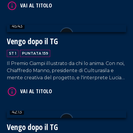
l'ufficio stampa Chiara Zanella.
45:43
Vengo dopo il TG
VAI AL TITOLO
ST 1
PUNTATA 159
Il Premio Ciampi illustrato da chi lo anima. Con noi,
Chiaffredo Manno, presidente di Culturasila e
mente creativa del progetto, e l'interprete Lucia
Rango. In collegamento, il Dott. Francesco
Garritano ci dà utili informazioni sulla pratica delle
punture dimagranti.
42:13
VAI AL TITOLO
Vengo dopo il TG