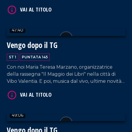
scongiurare l'epatite A. E poi, musica e tante risate
dal nostro salotto.
47:40
VAI AL TITOLO
Vengo dopo il TG
ST 1
PUNTATA 145
Con noi Maria Teresa Marzano, organizzatrice
della rassegna "Il Maggio dei Libri" nella città di
Vibo Valentia. E poi, musica dal vivo, ultime novità
e la solita allegria che contraddistingue il nostro
salotto pomeridiano.
VAI AL TITOLO
49:06
Vengo dopo il TG