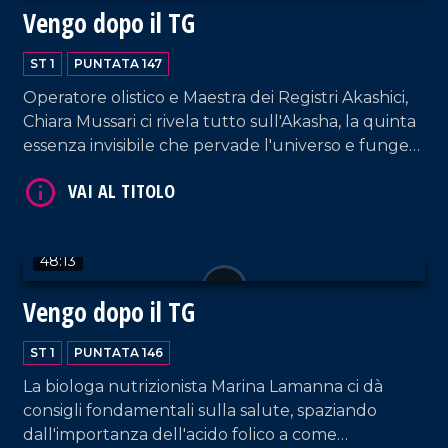
Vengo dopo il TG
ST 1
PUNTATA 147
Operatore olistico e Maestra dei Registri Akashici,
Chiara Mussari ci rivela tutto sull'Akasha, la quinta
VAI AL TITOLO
essenza invisibile che pervade l'universo e funge
da archivio energetico universale di ogni pensiero,
parola ed evento della storia.
48:13
Vengo dopo il TG
ST 1
PUNTATA 146
VAI AL TITOLO
La biologa nutrizionista Marina Lamanna ci dà
consigli fondamentali sulla salute, spaziando
dall'importanza dell'acido folico a come