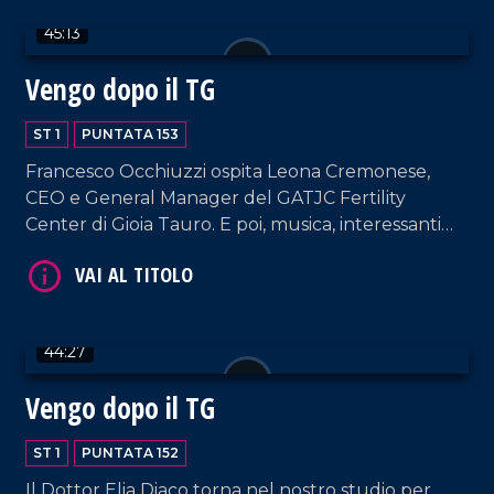
"Filippo canta Mango", al nuovo singolo "Bella
45:13
Stella".
Vengo dopo il TG
ST 1
PUNTATA 153
VAI AL TITOLO
Francesco Occhiuzzi ospita Leona Cremonese,
CEO e General Manager del GATJC Fertility
Center di Gioia Tauro. E poi, musica, interessanti
RVM e chiacchierate senza filtri.
44:27
Vengo dopo il TG
VAI AL TITOLO
ST 1
PUNTATA 152
Il Dottor Elia Diaco torna nel nostro studio per