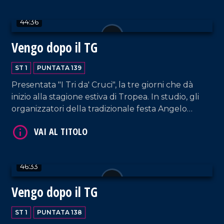
44:36
Vengo dopo il TG
VAI AL TITOLO
ST 1
PUNTATA 139
Presentata "I Tri da' Cruci", la tre giorni che dà
inizio alla stagione estiva di Tropea. In studio, gli
organizzatori della tradizionale festa Angelo
Tropeano, Lucio Ruffa, Seva Alessandro e Nicola
Cricelli, membri dell'omonima associazione storico-
culturale.
46:33
VAI AL TITOLO
Vengo dopo il TG
ST 1
PUNTATA 138