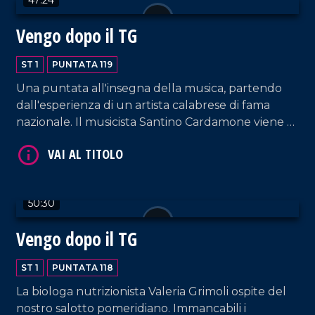
Vengo dopo il TG
VAI AL TITOLO
ST 1
PUNTATA 119
Una puntata all'insegna della musica, partendo
dall'esperienza di un artista calabrese di fama
nazionale. Il musicista Santino Cardamone viene a
farci visita nel nostro salotto pomeridiano
accompagnato da sua moglie, Eleonora Anania,
anche lei cantautrice.
50:30
VAI AL TITOLO
Vengo dopo il TG
ST 1
PUNTATA 118
La biologa nutrizionista Valeria Grimoli ospite del
nostro salotto pomeridiano. Immancabili i