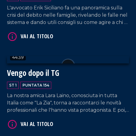
L'avvocato Erik Siciliano fa una panoramica sulla
crisi del debito nelle famiglie, rivelando le falle nel
sistema e dando utili consigli su come agire a chi è
coinvolto in dinamiche simili.
VAI AL TITOLO
44:39
Vengo dopo il TG
ST 1
PUNTATA 154
La nostra amica Lara Laino, conosciuta in tutta
Italia come "La Zia", torna a raccontarci le novità
professionali che l'hanno vista protagonista. E poi,
VAI AL TITOLO
il cantautore Filippo Nicolino (accompagnato dal
suo chitarrista Tani Lo Schiavo) racconta la sua
passione per la musica, dagli inizi, al progetto