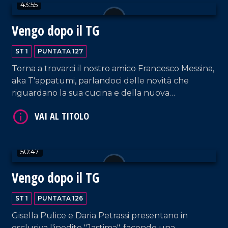
43:55
Vengo dopo il TG
ST 1
PUNTATA 127
Torna a trovarci il nostro amico Francesco Messina,
VAI AL TITOLO
aka T'appatumi, parlandoci delle novità che
riguardano la sua cucina e della nuova
collaborazione con il network LaC.
50:47
Vengo dopo il TG
VAI AL TITOLO
ST 1
PUNTATA 126
Gisella Pulice e Daria Petrassi presentano in
esclusiva l'inedito "Jastima", facendo una