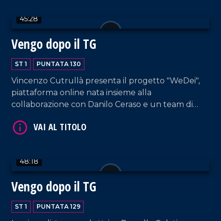
45:28
Vengo dopo il TG
ST 1
PUNTATA 130
VAI AL TITOLO
Vincenzo Cutrullà presenta il progetto "WeDei",
piattaforma online nata insieme alla
collaborazione con Danilo Ceraso e un team di
giovani professionisti.
48:18
Vengo dopo il TG
VAI AL TITOLO
ST 1
PUNTATA 129