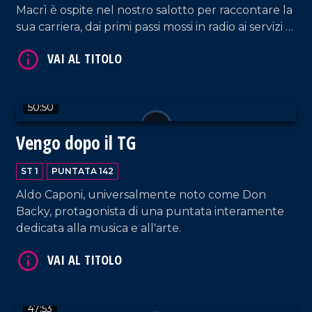
Macrì è ospite nel nostro salotto per raccontare la
sua carriera, dai primi passi mossi in radio ai servizi di
inchiesta pe le reti nazionali.
50:50
VAI AL TITOLO
Vengo dopo il TG
ST 1
PUNTATA 142
Aldo Caponi, universalmente noto come Don
Backy, protagonista di una puntata interamente
dedicata alla musica e all'arte.
VAI AL TITOLO
47:53