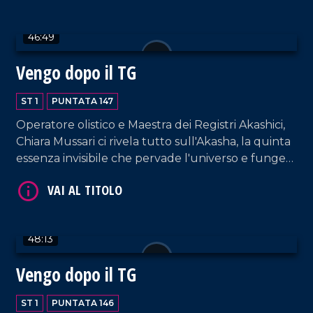
Artistico degli eventi, Alfredo De Luca, e Ugo
Vetere, primo cittadino di Santa Maria del Cedro.
46:49
Vengo dopo il TG
ST 1
PUNTATA 147
Operatore olistico e Maestra dei Registri Akashici,
VAI AL TITOLO
Chiara Mussari ci rivela tutto sull'Akasha, la quinta
essenza invisibile che pervade l'universo e funge
da archivio energetico universale di ogni pensiero,
parola ed evento della storia.
48:13
Vengo dopo il TG
VAI AL TITOLO
ST 1
PUNTATA 146