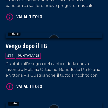
panoramica sul loro nuovo progetto musicale.
48:18
VAI AL TITOLO
Vengo dopo il TG
ST 1
PUNTATA 125
Puntata all'insegna del canto e della danza
insieme a Melania Cittadino, Benedetta Pia Bruno
e Vittoria Pia Guaglianone, il tutto arricchito con
gli interventi dei nostri musicisti fissi e dalla bella
accoglienza del padrone di casa, Francesco
VAI AL TITOLO
Occhiuzzi.
51:47