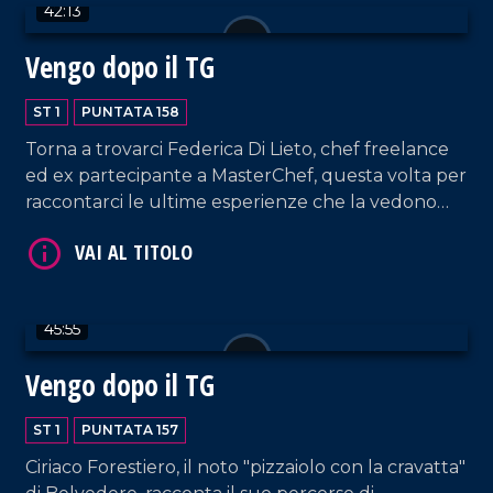
VAI AL TITOLO
42:13
Vengo dopo il TG
ST 1
PUNTATA 158
Torna a trovarci Federica Di Lieto, chef freelance
ed ex partecipante a MasterChef, questa volta per
raccontarci le ultime esperienze che la vedono
coinvolta con l'estero, in un ponte che unisce la
VAI AL TITOLO
tradizione culinaria calabrese con quella di altre
località del mondo.
45:55
Vengo dopo il TG
ST 1
PUNTATA 157
Ciriaco Forestiero, il noto "pizzaiolo con la cravatta"
VAI AL TITOLO