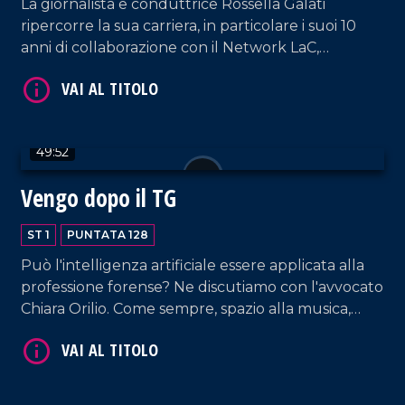
La giornalista e conduttrice Rossella Galati
ripercorre la sua carriera, in particolare i suoi 10
anni di collaborazione con il Network LaC,
lasciandosi scappare qualche lacrimuccia tra un
video omaggio e gli auguri dell'editore Domenico
Maduli.
VAI AL TITOLO
49:52
Vengo dopo il TG
ST 1
PUNTATA 128
Può l'intelligenza artificiale essere applicata alla
professione forense? Ne discutiamo con l'avvocato
Chiara Orilio. Come sempre, spazio alla musica,
dalla hit parade di DJ EL Dan alle note della
VAI AL TITOLO
coppia Cosentino-Pagano. In collegamento, la
voce di RTL 102.5 Armando Piccolillo.