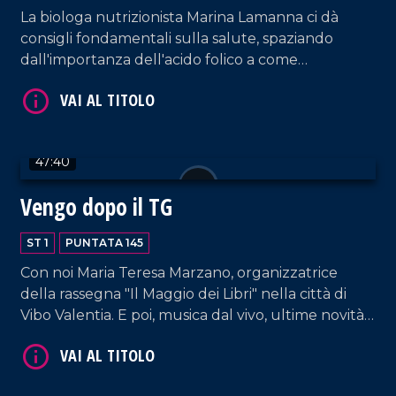
La biologa nutrizionista Marina Lamanna ci dà
consigli fondamentali sulla salute, spaziando
dall'importanza dell'acido folico a come
scongiurare l'epatite A. E poi, musica e tante risate
dal nostro salotto.
47:40
VAI AL TITOLO
Vengo dopo il TG
ST 1
PUNTATA 145
Con noi Maria Teresa Marzano, organizzatrice
della rassegna "Il Maggio dei Libri" nella città di
Vibo Valentia. E poi, musica dal vivo, ultime novità
e la solita allegria che contraddistingue il nostro
salotto pomeridiano.
VAI AL TITOLO