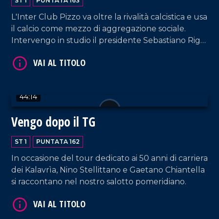
ST 1
PUNTATA 163
VAI AL TITOLO
L'Inter Club Pizzo va oltre la rivalità calcistica e usa
il calcio come mezzo di aggregazione sociale.
Intervengo in studio il presidente Sebastiano Riga
e Raffaele Bruno, consigliere del direttivo del
settore dei bambini.
44:14
VAI AL TITOLO
Vengo dopo il TG
ST 1
PUNTATA 162
In occasione del tour dedicato ai 50 anni di carriera
dei Kalavrìa, Nino Stellittano e Gaetano Chiantella
si raccontano nel nostro salotto pomeridiano.