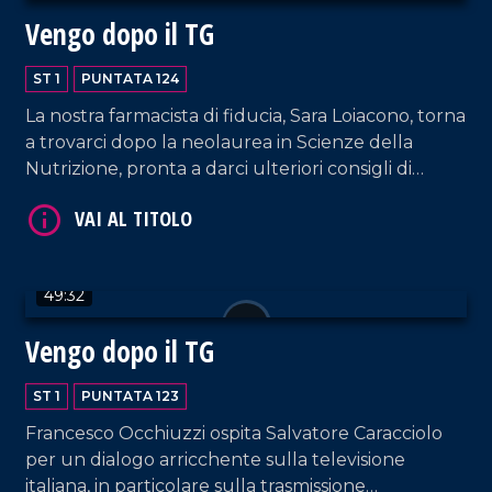
Vengo dopo il TG
ST 1
PUNTATA 124
La nostra farmacista di fiducia, Sara Loiacono, torna
a trovarci dopo la neolaurea in Scienze della
VAI AL TITOLO
Nutrizione, pronta a darci ulteriori consigli di
salute! Curiamo anche la mente e il cuore con i
brani interpretati dalla coppia Sorrentino-Pagano
e quelli suonati da DJ EL Dan, il poeta della
musica.
49:32
Vengo dopo il TG
ST 1
PUNTATA 123
VAI AL TITOLO
Francesco Occhiuzzi ospita Salvatore Caracciolo
per un dialogo arricchente sulla televisione
italiana, in particolare sulla trasmissione