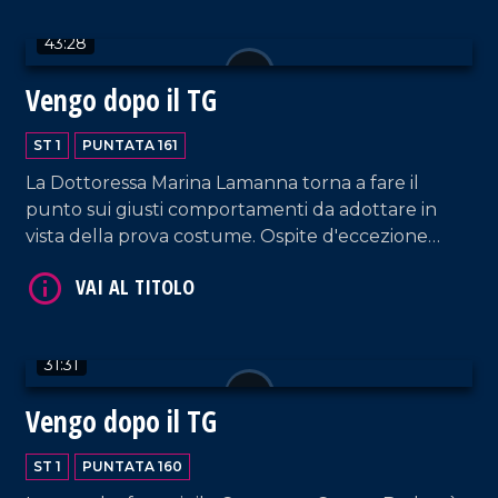
VAI AL TITOLO
43:28
Vengo dopo il TG
ST 1
PUNTATA 161
La Dottoressa Marina Lamanna torna a fare il
punto sui giusti comportamenti da adottare in
vista della prova costume. Ospite d'eccezione
VAI AL TITOLO
Cecilia Gayle, cantante costaricana simbolo delle
estati italiane degli anni 2000 e precorritrice
dell'onda musicale latino-americana.
31:31
Vengo dopo il TG
ST 1
PUNTATA 160