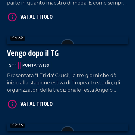
parte in quanto maestro di moda. E come sempre,
musica, risate e tante belle chiacchiere.
44:36
Vengo dopo il TG
VAI AL TITOLO
ST 1
PUNTATA 139
Presentata "I Tri da' Cruci", la tre giorni che dà
inizio alla stagione estiva di Tropea. In studio, gli
organizzatori della tradizionale festa Angelo
Tropeano, Lucio Ruffa, Seva Alessandro e Nicola
Cricelli, membri dell'omonima associazione storico-
culturale.
VAI AL TITOLO
46:33