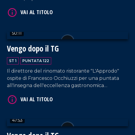
"Canzonissima", ma non solo. Dialogo impreziosito
anche dall'intervento di Antonella Grippo.
50:11
VAI AL TITOLO
Vengo dopo il TG
ST 1
PUNTATA 122
Il direttore del rinomato ristorante "L'Approdo"
ospite di Francesco Occhiuzzi per una puntata
all'insegna dell'eccellenza gastronomica
calabrese. Immancabili gli interventi musicali di DJ
EL Dan e di Letizia Pagano, questa volta
accompagnata al piano da Rosella Facciuolo.
VAI AL TITOLO
47:53