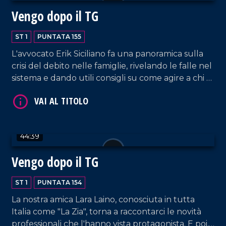
Vengo dopo il TG
ST 1
PUNTATA 155
L'avvocato Erik Siciliano fa una panoramica sulla
crisi del debito nelle famiglie, rivelando le falle nel
sistema e dando utili consigli su come agire a chi è
coinvolto in dinamiche simili.
VAI AL TITOLO
44:39
Vengo dopo il TG
ST 1
PUNTATA 154
La nostra amica Lara Laino, conosciuta in tutta
Italia come "La Zia", torna a raccontarci le novità
VAI AL TITOLO
professionali che l'hanno vista protagonista. E poi,