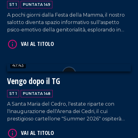
ST 1
PUNTATA 149
A pochi giorni dalla Festa della Mamma, il nostro
salotto diventa spazio informativo sull'aspetto
psico-emotivo della genitorialità, esplorando in
particolare il mondo della mamma tra amore,
responsabilità e sfide quotidiane. Spazio anche a
consigli sull'alimentazione in gravidanza e sul
recupero post parto. Intervengono a tal proposito
VAI AL TITOLO
47:43
la psicoterapeuta Maria Laura Falduto e la biologa
nutrizionista Maura Sicari. Conduzione a cura di
Vengo dopo il TG
Rossella Galati e Francesco Occhiuzzi.
ST 1
PUNTATA 148
A Santa Maria del Cedro, l'estate riparte con
l'inaugurazione dell'Arena dei Cedri, il cui
prestigioso cartellone "Summer 2026" ospiterà
artisti dal calibro di Baglioni, Giorgia, Negramaro, i
VAI AL TITOLO
Pooh. Francesco Occhiuzzi ospita il Direttore