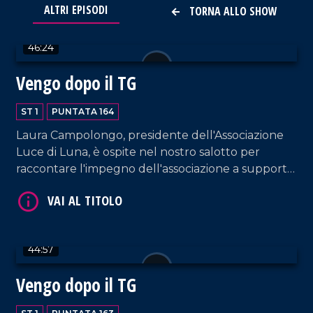
ALTRI EPISODI
VAI AL TITOLO
TORNA ALLO SHOW
46:24
Vengo dopo il TG
ST 1
PUNTATA 164
Laura Campolongo, presidente dell'Associazione
Luce di Luna, è ospite nel nostro salotto per
VAI AL TITOLO
raccontare l'impegno dell'associazione a supporto
delle famiglie con bambini colpiti da malattie
genetiche rare, tra cui il progetto "Ospedali
dipinti" all'ospedale di Castrovillari. A questo
proposito, interviene anche l'artista Silvio Irilli,
44:57
fondatore del progetto.
Vengo dopo il TG