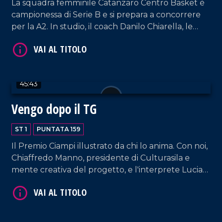
VAI AL TITOLO
La squadra femminile Catanzaro Centro Basket è
campionessa di Serie B e si prepara a concorrere
per la A2. In studio, il coach Danilo Chiarella, le
giocatrici Anna Paoletti e Jeannette Guilavogui, e
l'ufficio stampa Chiara Zanella.
45:43
Vengo dopo il TG
VAI AL TITOLO
ST 1
PUNTATA 159
Il Premio Ciampi illustrato da chi lo anima. Con noi,
Chiaffredo Manno, presidente di Culturasila e
mente creativa del progetto, e l'interprete Lucia
Rango. In collegamento, il Dott. Francesco
Garritano ci dà utili informazioni sulla pratica delle
punture dimagranti.