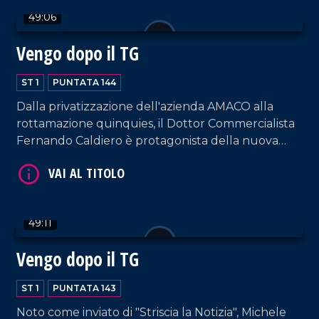
49:06
Vengo dopo il TG
ST 1
PUNTATA 144
Dalla privatizzazione dell'azienda AMACO alla
rottamazione quinquies, il Dottor Commercialista
VAI AL TITOLO
Fernando Caldiero è protagonista della nuova
puntata.
49:11
Vengo dopo il TG
ST 1
PUNTATA 143
VAI AL TITOLO
Noto come inviato di "Striscia la Notizia", Michele