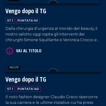
Vengo dopo il TG
ST 1
PUNTATA 141
Dalla chirurgia d'urgenza al mondo del beauty, il
nostro salotto oggi ospita gli interventi dei
chirurghi Simone Squillante e Veronica Crocco e
VAI AL TITOLO
dell'imprenditrice Caterina La Marca, fondatrice di
"Kate Sherasade Vibo Valentia", supportata dal
CEO e fondatore di Sherasade Lorenzo Termini.
45:09
Vengo dopo il TG
ST 1
PUNTATA 140
VAI AL TITOLO
Il noto fashion designer Claudio Greco ripercorre
la sua carriera e le ultime iniziative cui ha preso