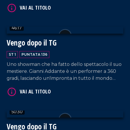
nel nostro salotto l'amico Ernesto Mastroianni.
Spazio anche a un'interessante intervista a
Federico Bria, giornalista, autore e Segretario
Generale di BCC Mediocrati.
46:17
Vengo dopo il TG
VAI AL TITOLO
ST 1
PUNTATA 136
Uno showman che ha fatto dello spettacolo il suo
mestiere. Gianni Addante è un performer a 360
gradi, lasciando un'impronta in tutto il mondo
come musicista, cantante e cabarettista. Oggi ci
racconta il suo mestiere anche attraverso il libro
scritto di suo pugno, "L'arte di intrattenere".
50:30
VAI AL TITOLO
Vengo dopo il TG