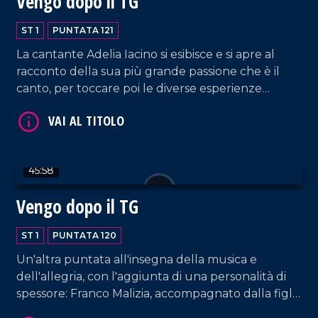
Vengo dopo il TG
ST 1
PUNTATA 121
La cantante Adelia Iacino si esibisce e si apre al
racconto della sua più grande passione che è il
canto, per toccare poi le diverse esperienze
VAI AL TITOLO
lavorative che la vedono protagonista e che
spaziano dalla conduzione tv e radiofonica, al
giornalismo, alla musica.
45:58
Vengo dopo il TG
ST 1
PUNTATA 120
VAI AL TITOLO
Un'altra puntata all'insegna della musica e
dell'allegria, con l'aggiunta di una personalità di
spessore: Franco Malizia, accompagnato dalla figlia
Francesca, che ripercorre la sua carriera nel