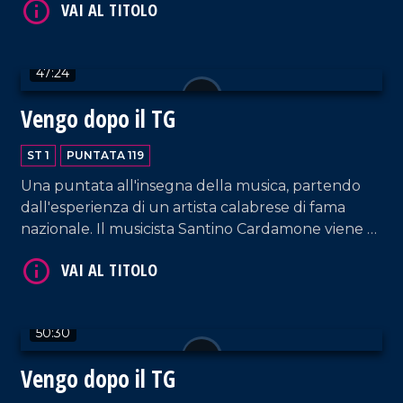
campo dell'imprenditoria calabrese.
47:24
Vengo dopo il TG
VAI AL TITOLO
ST 1
PUNTATA 119
Una puntata all'insegna della musica, partendo
dall'esperienza di un artista calabrese di fama
nazionale. Il musicista Santino Cardamone viene a
farci visita nel nostro salotto pomeridiano
accompagnato da sua moglie, Eleonora Anania,
anche lei cantautrice.
VAI AL TITOLO
50:30
Vengo dopo il TG