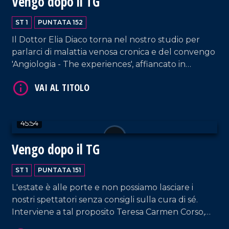
Vengo dopo il TG
ST 1
PUNTATA 152
Il Dottor Elia Diaco torna nel nostro studio per
parlarci di malattia venosa cronica e del convengo
'Angiologia - The experiences', affiancato in
collegamento dal Professor Pier Luigi Antignani,
Presidente onorario della International Union of
Angiology. In collegamento, anche Domenico
VAI AL TITOLO
Passalacqua, titolare del Club Nautica Lo Scoglio,
45:54
noto sui social per il suo "E Walaaaa".
Vengo dopo il TG
ST 1
PUNTATA 151
L'estate è alle porte e non possiamo lasciare i
nostri spettatori senza consigli sulla cura di sé.
Interviene a tal proposito Teresa Carmen Corso,
VAI AL TITOLO
professionista nel campo del beauty e dell'hair