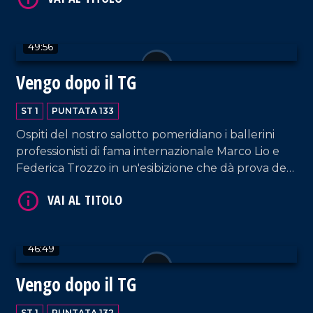
49:56
Vengo dopo il TG
ST 1
PUNTATA 133
VAI AL TITOLO
Ospiti del nostro salotto pomeridiano i ballerini
professionisti di fama internazionale Marco Lio e
Federica Trozzo in un'esibizione che dà prova del
loro grande talento. Immancabili i commenti di
Armando Piccolillo e le performance di DJ EL Dan
e della coppia artistica Cosentino-Pagano.
46:49
VAI AL TITOLO
Vengo dopo il TG
ST 1
PUNTATA 132