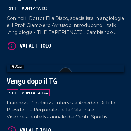
ST 1
PUNTATA 135
Con noi il Dottor Elia Diaco, specialista in angiologia
e il Prof. Giampiero Avruscio introducono il talk
"Angiologia - THE EXPERIENCES". Cambiando
registro, in nostra compagnia anche Enzo De
Carlo, Patron del celebre Cantagiro.
VAI AL TITOLO
49:55
Vengo dopo il TG
ST 1
PUNTATA 134
Francesco Occhiuzzi intervista Amedeo Di Tillo,
Presidente Regionale della Calabria e
VAI AL TITOLO
Vicepresidente Nazionale dei Centri Sportivi
Aziendali e Industriali, figura-chiave dal punto di
vista istituzionale e sociale italiano.