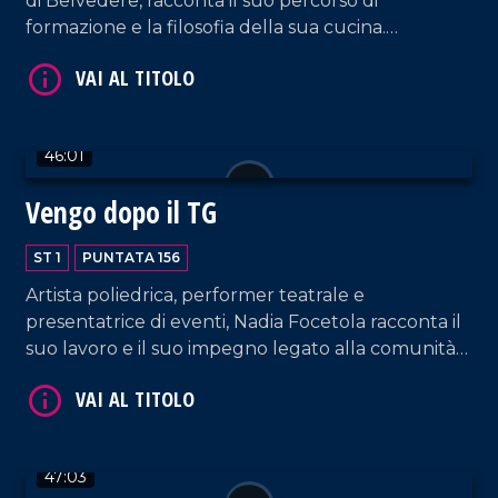
di Belvedere, racconta il suo percorso di
formazione e la filosofia della sua cucina.
L'avvocato Luisa Cimino torna a trovarci, questa
volta erudendoci sui bandi di terzo settore.
46:01
Vengo dopo il TG
VAI AL TITOLO
ST 1
PUNTATA 156
Artista poliedrica, performer teatrale e
presentatrice di eventi, Nadia Focetola racconta il
suo lavoro e il suo impegno legato alla comunità
spirituale di Paola.
47:03
VAI AL TITOLO