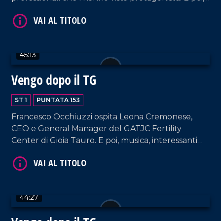
il cantautore Filippo Nicolino (accompagnato dal
suo chitarrista Tani Lo Schiavo) racconta la sua
passione per la musica, dagli inizi, al progetto
"Filippo canta Mango", al nuovo singolo "Bella
45:13
Stella".
Vengo dopo il TG
ST 1
PUNTATA 153
VAI AL TITOLO
Francesco Occhiuzzi ospita Leona Cremonese,
CEO e General Manager del GATJC Fertility
Center di Gioia Tauro. E poi, musica, interessanti
RVM e chiacchierate senza filtri.
44:27
VAI AL TITOLO