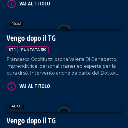
styling. Nel corso della puntata, collegamento con
la tappa catanzarese del Giro D'Italia, a cura di
Bruno Mirante.
45:52
Vengo dopo il TG
ST 1
PUNTATA 150
VAI AL TITOLO
Francesco Occhiuzzi ospita Valeria Di Benedetto,
imprenditrice, personal trainer ed esperta per la
cura di sé. Intervento anche da parte del Dottor
Giuseppe Cavallo, Coordinatore del santuario
Nostra Signora dello Scoglio. E poi, musica dal vivo,
hit parade e momenti esilaranti.
46:03
Vengo dopo il TG
VAI AL TITOLO