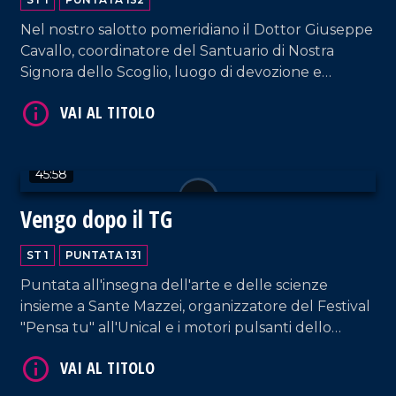
Nel nostro salotto pomeridiano il Dottor Giuseppe
Cavallo, coordinatore del Santuario di Nostra
Signora dello Scoglio, luogo di devozione e
guarigione spirituale conosciuto in tutto il mondo
come la "Lourdes italiana".
VAI AL TITOLO
45:58
Vengo dopo il TG
ST 1
PUNTATA 131
Puntata all'insegna dell'arte e delle scienze
insieme a Sante Mazzei, organizzatore del Festival
"Pensa tu" all'Unical e i motori pulsanti dello
VAI AL TITOLO
spettacolo "Tibi e Tascia, Coso e Cosa",
adattamento del celebre romanzo dello scrittore
nostrano Saverio Strati.