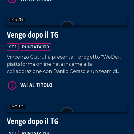
nostrano Saverio Strati.
45:28
Vengo dopo il TG
ST 1
PUNTATA 130
VAI AL TITOLO
Vincenzo Cutrullà presenta il progetto "WeDei",
piattaforma online nata insieme alla
collaborazione con Danilo Ceraso e un team di
giovani professionisti.
48:18
Vengo dopo il TG
VAI AL TITOLO
ST 1
PUNTATA 129