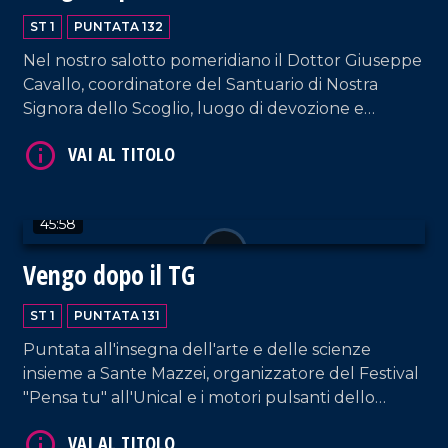
ST 1
PUNTATA 132
Nel nostro salotto pomeridiano il Dottor Giuseppe
Cavallo, coordinatore del Santuario di Nostra
Signora dello Scoglio, luogo di devozione e
guarigione spirituale conosciuto in tutto il mondo
come la "Lourdes italiana".
VAI AL TITOLO
45:58
Vengo dopo il TG
ST 1
PUNTATA 131
Puntata all'insegna dell'arte e delle scienze
insieme a Sante Mazzei, organizzatore del Festival
"Pensa tu" all'Unical e i motori pulsanti dello
VAI AL TITOLO
spettacolo "Tibi e Tascia, Coso e Cosa",
adattamento del celebre romanzo dello scrittore