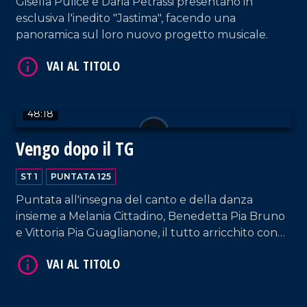
Gisella Pulice e Daria Petrassi presentano in
esclusiva l'inedito "Jastima", facendo una
panoramica sul loro nuovo progetto musicale.
48:18
VAI AL TITOLO
Vengo dopo il TG
ST 1
PUNTATA 125
Puntata all'insegna del canto e della danza
insieme a Melania Cittadino, Benedetta Pia Bruno
e Vittoria Pia Guaglianone, il tutto arricchito con
gli interventi dei nostri musicisti fissi e dalla bella
accoglienza del padrone di casa, Francesco
VAI AL TITOLO
Occhiuzzi.