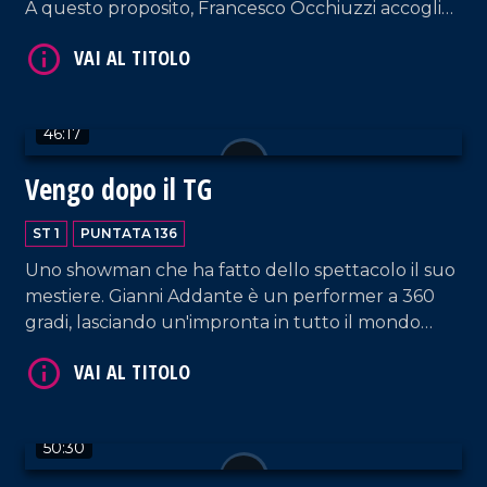
A questo proposito, Francesco Occhiuzzi accoglie
nel nostro salotto l'amico Ernesto Mastroianni.
Spazio anche a un'interessante intervista a
Federico Bria, giornalista, autore e Segretario
Generale di BCC Mediocrati.
46:17
Vengo dopo il TG
VAI AL TITOLO
ST 1
PUNTATA 136
Uno showman che ha fatto dello spettacolo il suo
mestiere. Gianni Addante è un performer a 360
gradi, lasciando un'impronta in tutto il mondo
come musicista, cantante e cabarettista. Oggi ci
racconta il suo mestiere anche attraverso il libro
scritto di suo pugno, "L'arte di intrattenere".
50:30
VAI AL TITOLO