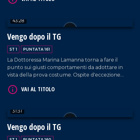
VAI AL TITOLO
43:28
Vengo dopo il TG
ST 1
PUNTATA 161
La Dottoressa Marina Lamanna torna a fare il
punto sui giusti comportamenti da adottare in
vista della prova costume. Ospite d'eccezione
VAI AL TITOLO
Cecilia Gayle, cantante costaricana simbolo delle
estati italiane degli anni 2000 e precorritrice
dell'onda musicale latino-americana.
31:31
Vengo dopo il TG
ST 1
PUNTATA 160