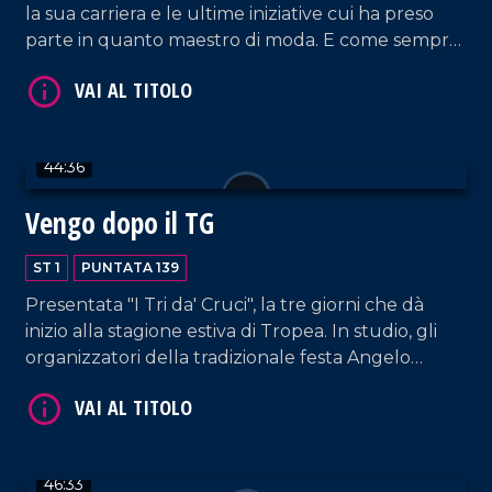
la sua carriera e le ultime iniziative cui ha preso
parte in quanto maestro di moda. E come sempre,
musica, risate e tante belle chiacchiere.
44:36
Vengo dopo il TG
VAI AL TITOLO
ST 1
PUNTATA 139
Presentata "I Tri da' Cruci", la tre giorni che dà
inizio alla stagione estiva di Tropea. In studio, gli
organizzatori della tradizionale festa Angelo
Tropeano, Lucio Ruffa, Seva Alessandro e Nicola
Cricelli, membri dell'omonima associazione storico-
culturale.
VAI AL TITOLO
46:33