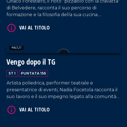
Ciriaco Forestiero, il noto "pizzaiolo con la cravatta"
VAI AL TITOLO
di Belvedere, racconta il suo percorso di
formazione e la filosofia della sua cucina.
L'avvocato Luisa Cimino torna a trovarci, questa
volta erudendoci sui bandi di terzo settore.
46:01
Vengo dopo il TG
VAI AL TITOLO
ST 1
PUNTATA 156
Artista poliedrica, performer teatrale e
presentatrice di eventi, Nadia Focetola racconta il
suo lavoro e il suo impegno legato alla comunità
spirituale di Paola.