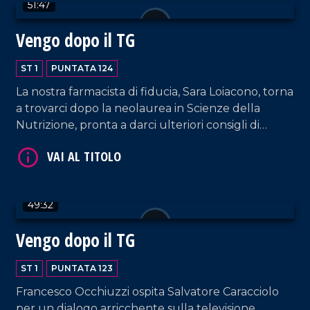
51:47
Vengo dopo il TG
ST 1
PUNTATA 124
La nostra farmacista di fiducia, Sara Loiacono, torna
a trovarci dopo la neolaurea in Scienze della
VAI AL TITOLO
Nutrizione, pronta a darci ulteriori consigli di
salute! Curiamo anche la mente e il cuore con i
brani interpretati dalla coppia Sorrentino-Pagano
e quelli suonati da DJ EL Dan, il poeta della
musica.
49:32
Vengo dopo il TG
ST 1
PUNTATA 123
VAI AL TITOLO
Francesco Occhiuzzi ospita Salvatore Caracciolo
per un dialogo arricchente sulla televisione