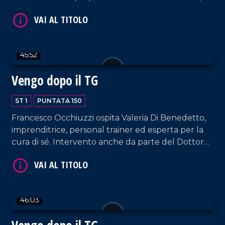
VAI AL TITOLO
professionista nel campo del beauty e dell'hair
styling. Nel corso della puntata, collegamento con
la tappa catanzarese del Giro D'Italia, a cura di
Bruno Mirante.
45:52
Vengo dopo il TG
ST 1
PUNTATA 150
VAI AL TITOLO
Francesco Occhiuzzi ospita Valeria Di Benedetto,
imprenditrice, personal trainer ed esperta per la
cura di sé. Intervento anche da parte del Dottor
Giuseppe Cavallo, Coordinatore del santuario
Nostra Signora dello Scoglio. E poi, musica dal vivo,
hit parade e momenti esilaranti.
46:03