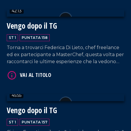
VAI AL TITOLO
42:13
Vengo dopo il TG
ST 1
PUNTATA 158
Torna a trovarci Federica Di Lieto, chef freelance
ed ex partecipante a MasterChef, questa volta per
raccontarci le ultime esperienze che la vedono
coinvolta con l'estero, in un ponte che unisce la
VAI AL TITOLO
tradizione culinaria calabrese con quella di altre
località del mondo.
45:55
Vengo dopo il TG
ST 1
PUNTATA 157