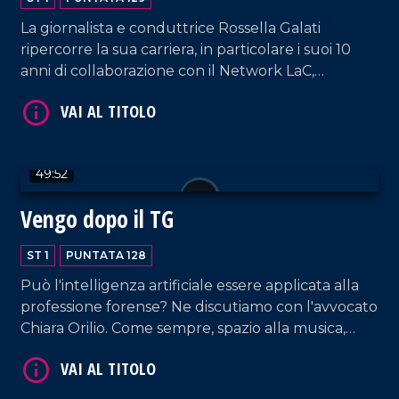
La giornalista e conduttrice Rossella Galati
ripercorre la sua carriera, in particolare i suoi 10
anni di collaborazione con il Network LaC,
lasciandosi scappare qualche lacrimuccia tra un
video omaggio e gli auguri dell'editore Domenico
Maduli.
VAI AL TITOLO
49:52
Vengo dopo il TG
ST 1
PUNTATA 128
Può l'intelligenza artificiale essere applicata alla
professione forense? Ne discutiamo con l'avvocato
Chiara Orilio. Come sempre, spazio alla musica,
dalla hit parade di DJ EL Dan alle note della
VAI AL TITOLO
coppia Cosentino-Pagano. In collegamento, la
voce di RTL 102.5 Armando Piccolillo.