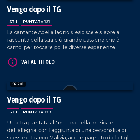
Vengo dopo il TG
ST 1
PUNTATA 121
La cantante Adelia Iacino si esibisce e si apre al
racconto della sua più grande passione che è il
canto, per toccare poi le diverse esperienze
VAI AL TITOLO
lavorative che la vedono protagonista e che
spaziano dalla conduzione tv e radiofonica, al
giornalismo, alla musica.
45:58
Vengo dopo il TG
ST 1
PUNTATA 120
VAI AL TITOLO
Un'altra puntata all'insegna della musica e
dell'allegria, con l'aggiunta di una personalità di
spessore: Franco Malizia, accompagnato dalla figlia