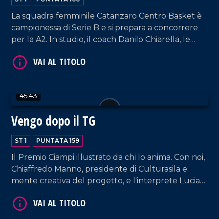
VAI AL TITOLO
La squadra femminile Catanzaro Centro Basket è
campionessa di Serie B e si prepara a concorrere
per la A2. In studio, il coach Danilo Chiarella, le
giocatrici Anna Paoletti e Jeannette Guilavogui, e
l'ufficio stampa Chiara Zanella.
45:43
Vengo dopo il TG
VAI AL TITOLO
ST 1
PUNTATA 159
Il Premio Ciampi illustrato da chi lo anima. Con noi,
Chiaffredo Manno, presidente di Culturasila e
mente creativa del progetto, e l'interprete Lucia
Rango. In collegamento, il Dott. Francesco
Garritano ci dà utili informazioni sulla pratica delle
punture dimagranti.