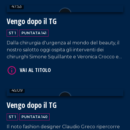
47:53
Vengo dopo il TG
ST 1
PUNTATA 141
Dalla chirurgia d'urgenza al mondo del beauty, il
nostro salotto oggi ospita gli interventi dei
chirurghi Simone Squillante e Veronica Crocco e
VAI AL TITOLO
dell'imprenditrice Caterina La Marca, fondatrice di
"Kate Sherasade Vibo Valentia", supportata dal
CEO e fondatore di Sherasade Lorenzo Termini.
45:09
Vengo dopo il TG
ST 1
PUNTATA 140
VAI AL TITOLO
Il noto fashion designer Claudio Greco ripercorre