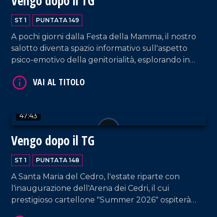
Vengo dopo il TG
VAI AL TITOLO
ST 1
PUNTATA 149
A pochi giorni dalla Festa della Mamma, il nostro
salotto diventa spazio informativo sull'aspetto
psico-emotivo della genitorialità, esplorando in
particolare il mondo della mamma tra amore,
responsabilità e sfide quotidiane. Spazio anche a
consigli sull'alimentazione in gravidanza e sul
recupero post parto. Intervengono a tal proposito
VAI AL TITOLO
47:43
la psicoterapeuta Maria Laura Falduto e la biologa
nutrizionista Maura Sicari. Conduzione a cura di
Vengo dopo il TG
Rossella Galati e Francesco Occhiuzzi.
ST 1
PUNTATA 148
A Santa Maria del Cedro, l'estate riparte con
l'inaugurazione dell'Arena dei Cedri, il cui
prestigioso cartellone "Summer 2026" ospiterà
artisti dal calibro di Baglioni, Giorgia, Negramaro, i
VAI AL TITOLO