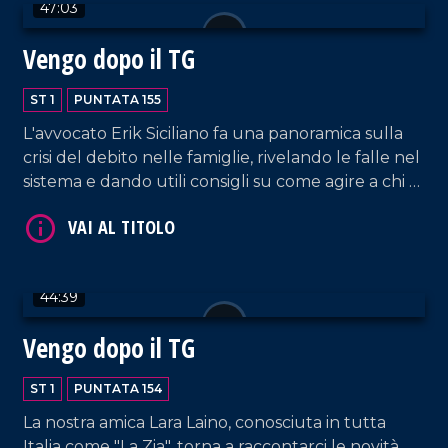
47:03
VAI AL TITOLO
Vengo dopo il TG
ST 1
PUNTATA 155
L'avvocato Erik Siciliano fa una panoramica sulla
crisi del debito nelle famiglie, rivelando le falle nel
sistema e dando utili consigli su come agire a chi è
coinvolto in dinamiche simili.
VAI AL TITOLO
44:39
Vengo dopo il TG
ST 1
PUNTATA 154
La nostra amica Lara Laino, conosciuta in tutta
Italia come "La Zia", torna a raccontarci le novità