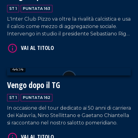
ST 1
PUNTATA 163
VAI AL TITOLO
L'Inter Club Pizzo va oltre la rivalità calcistica e usa
il calcio come mezzo di aggregazione sociale.
Intervengo in studio il presidente Sebastiano Riga
e Raffaele Bruno, consigliere del direttivo del
settore dei bambini.
44:14
VAI AL TITOLO
Vengo dopo il TG
ST 1
PUNTATA 162
In occasione del tour dedicato ai 50 anni di carriera
dei Kalavrìa, Nino Stellittano e Gaetano Chiantella
si raccontano nel nostro salotto pomeridiano.