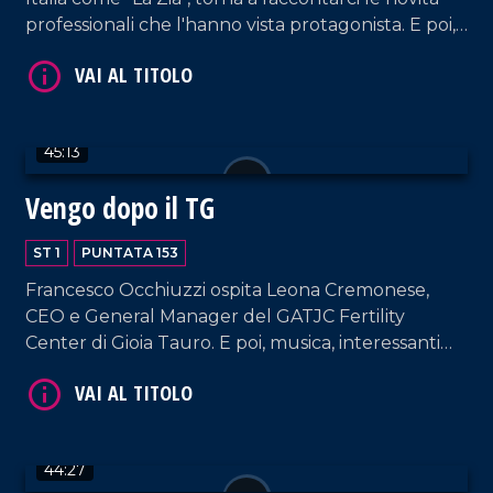
VAI AL TITOLO
professionali che l'hanno vista protagonista. E poi,
il cantautore Filippo Nicolino (accompagnato dal
suo chitarrista Tani Lo Schiavo) racconta la sua
passione per la musica, dagli inizi, al progetto
"Filippo canta Mango", al nuovo singolo "Bella
45:13
Stella".
Vengo dopo il TG
ST 1
PUNTATA 153
VAI AL TITOLO
Francesco Occhiuzzi ospita Leona Cremonese,
CEO e General Manager del GATJC Fertility
Center di Gioia Tauro. E poi, musica, interessanti
RVM e chiacchierate senza filtri.
44:27