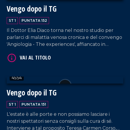
VAI AL TITOLO
Vengo dopo il TG
ST 1
PUNTATA 152
Il Dottor Elia Diaco torna nel nostro studio per
parlarci di malattia venosa cronica e del convengo
'Angiologia - The experiences', affiancato in
collegamento dal Professor Pier Luigi Antignani,
Presidente onorario della International Union of
Angiology. In collegamento, anche Domenico
VAI AL TITOLO
Passalacqua, titolare del Club Nautica Lo Scoglio,
45:54
noto sui social per il suo "E Walaaaa".
Vengo dopo il TG
ST 1
PUNTATA 151
L'estate è alle porte e non possiamo lasciare i
nostri spettatori senza consigli sulla cura di sé.
Interviene a tal proposito Teresa Carmen Corso,