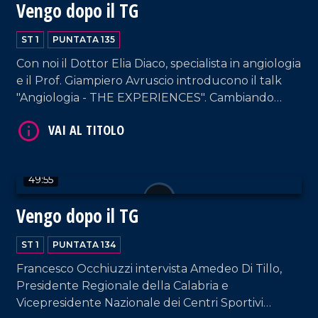
Vengo dopo il TG
ST 1
PUNTATA 135
Con noi il Dottor Elia Diaco, specialista in angiologia
e il Prof. Giampiero Avruscio introducono il talk
"Angiologia - THE EXPERIENCES". Cambiando
registro, in nostra compagnia anche Enzo De
Carlo, Patron del celebre Cantagiro.
VAI AL TITOLO
49:55
Vengo dopo il TG
ST 1
PUNTATA 134
Francesco Occhiuzzi intervista Amedeo Di Tillo,
Presidente Regionale della Calabria e
VAI AL TITOLO
Vicepresidente Nazionale dei Centri Sportivi