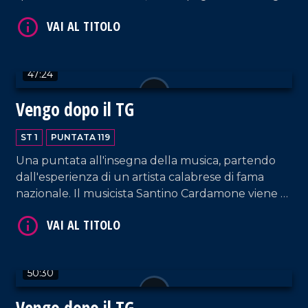
Francesca, che ripercorre la sua carriera nel
campo dell'imprenditoria calabrese.
47:24
Vengo dopo il TG
VAI AL TITOLO
ST 1
PUNTATA 119
Una puntata all'insegna della musica, partendo
dall'esperienza di un artista calabrese di fama
nazionale. Il musicista Santino Cardamone viene a
farci visita nel nostro salotto pomeridiano
accompagnato da sua moglie, Eleonora Anania,
anche lei cantautrice.
VAI AL TITOLO
50:30
Vengo dopo il TG