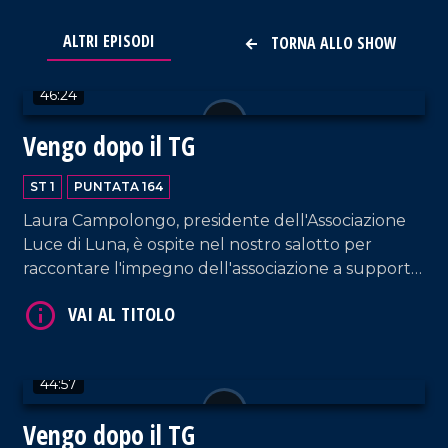
VAI AL TITOLO
ALTRI EPISODI
TORNA ALLO SHOW
46:24
Vengo dopo il TG
ST 1
PUNTATA 164
Laura Campolongo, presidente dell'Associazione
Luce di Luna, è ospite nel nostro salotto per
VAI AL TITOLO
raccontare l'impegno dell'associazione a supporto
delle famiglie con bambini colpiti da malattie
genetiche rare, tra cui il progetto "Ospedali
dipinti" all'ospedale di Castrovillari. A questo
proposito, interviene anche l'artista Silvio Irilli,
44:57
fondatore del progetto.
Vengo dopo il TG