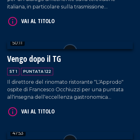
italiana, in particolare sulla trasmissione
"Canzonissima", ma non solo. Dialogo impreziosito
anche dall'intervento di Antonella Grippo.
50:11
VAI AL TITOLO
Vengo dopo il TG
ST 1
PUNTATA 122
Il direttore del rinomato ristorante "L'Approdo"
ospite di Francesco Occhiuzzi per una puntata
all'insegna dell'eccellenza gastronomica
calabrese. Immancabili gli interventi musicali di DJ
EL Dan e di Letizia Pagano, questa volta
accompagnata al piano da Rosella Facciuolo.
VAI AL TITOLO
47:53