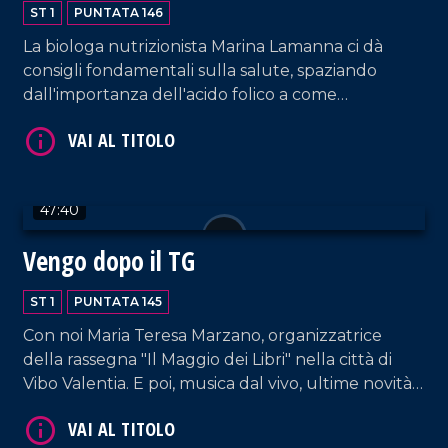
ST 1
PUNTATA 146
La biologa nutrizionista Marina Lamanna ci dà
consigli fondamentali sulla salute, spaziando
dall'importanza dell'acido folico a come
scongiurare l'epatite A. E poi, musica e tante risate
dal nostro salotto.
47:40
VAI AL TITOLO
Vengo dopo il TG
ST 1
PUNTATA 145
Con noi Maria Teresa Marzano, organizzatrice
della rassegna "Il Maggio dei Libri" nella città di
Vibo Valentia. E poi, musica dal vivo, ultime novità
e la solita allegria che contraddistingue il nostro
salotto pomeridiano.
VAI AL TITOLO