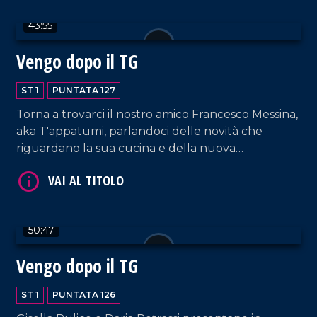
43:55
Vengo dopo il TG
ST 1
PUNTATA 127
Torna a trovarci il nostro amico Francesco Messina,
VAI AL TITOLO
aka T'appatumi, parlandoci delle novità che
riguardano la sua cucina e della nuova
collaborazione con il network LaC.
50:47
Vengo dopo il TG
VAI AL TITOLO
ST 1
PUNTATA 126