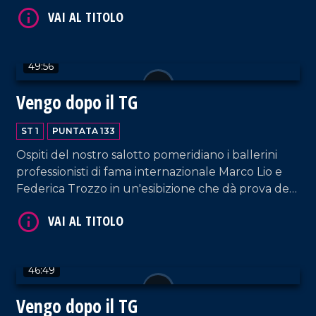
Aziendali e Industriali, figura-chiave dal punto di
vista istituzionale e sociale italiano.
49:56
Vengo dopo il TG
ST 1
PUNTATA 133
VAI AL TITOLO
Ospiti del nostro salotto pomeridiano i ballerini
professionisti di fama internazionale Marco Lio e
Federica Trozzo in un'esibizione che dà prova del
loro grande talento. Immancabili i commenti di
Armando Piccolillo e le performance di DJ EL Dan
e della coppia artistica Cosentino-Pagano.
46:49
VAI AL TITOLO
Vengo dopo il TG