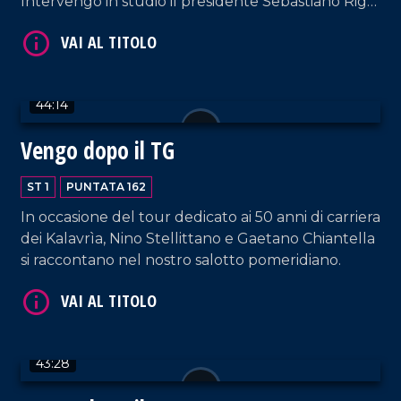
Intervengo in studio il presidente Sebastiano Riga
e Raffaele Bruno, consigliere del direttivo del
settore dei bambini.
44:14
Vengo dopo il TG
VAI AL TITOLO
ST 1
PUNTATA 162
In occasione del tour dedicato ai 50 anni di carriera
dei Kalavrìa, Nino Stellittano e Gaetano Chiantella
si raccontano nel nostro salotto pomeridiano.
VAI AL TITOLO
43:28