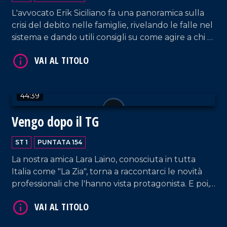
L'avvocato Erik Siciliano fa una panoramica sulla
crisi del debito nelle famiglie, rivelando le falle nel
sistema e dando utili consigli su come agire a chi è
coinvolto in dinamiche simili.
VAI AL TITOLO
44:39
Vengo dopo il TG
ST 1
PUNTATA 154
La nostra amica Lara Laino, conosciuta in tutta
Italia come "La Zia", torna a raccontarci le novità
professionali che l'hanno vista protagonista. E poi,
VAI AL TITOLO
il cantautore Filippo Nicolino (accompagnato dal
suo chitarrista Tani Lo Schiavo) racconta la sua
passione per la musica, dagli inizi, al progetto