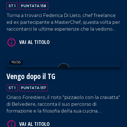
ST 1
PUNTATA 158
Torna a trovarci Federica Di Lieto, chef freelance
ed ex partecipante a MasterChef, questa volta per
raccontarci le ultime esperienze che la vedono
coinvolta con l'estero, in un ponte che unisce la
tradizione culinaria calabrese con quella di altre
VAI AL TITOLO
località del mondo.
45:55
Vengo dopo il TG
ST 1
PUNTATA 157
Ciriaco Forestiero, il noto "pizzaiolo con la cravatta"
di Belvedere, racconta il suo percorso di
VAI AL TITOLO
formazione e la filosofia della sua cucina.
L'avvocato Luisa Cimino torna a trovarci, questa
volta erudendoci sui bandi di terzo settore.