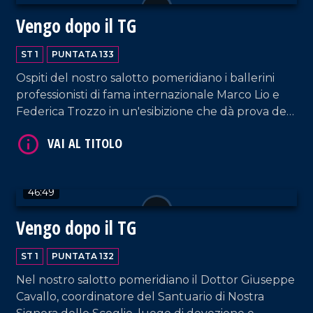
Vengo dopo il TG
ST 1
PUNTATA 133
VAI AL TITOLO
Ospiti del nostro salotto pomeridiano i ballerini
professionisti di fama internazionale Marco Lio e
Federica Trozzo in un'esibizione che dà prova del
loro grande talento. Immancabili i commenti di
Armando Piccolillo e le performance di DJ EL Dan
e della coppia artistica Cosentino-Pagano.
46:49
Vengo dopo il TG
VAI AL TITOLO
ST 1
PUNTATA 132
Nel nostro salotto pomeridiano il Dottor Giuseppe
Cavallo, coordinatore del Santuario di Nostra