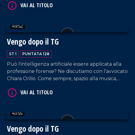
video omaggio e gli auguri dell'editore Domenico
Maduli.
49:52
VAI AL TITOLO
Vengo dopo il TG
ST 1
PUNTATA 128
Può l'intelligenza artificiale essere applicata alla
professione forense? Ne discutiamo con l'avvocato
Chiara Orilio. Come sempre, spazio alla musica,
dalla hit parade di DJ EL Dan alle note della
coppia Cosentino-Pagano. In collegamento, la
VAI AL TITOLO
voce di RTL 102.5 Armando Piccolillo.
43:55
Vengo dopo il TG