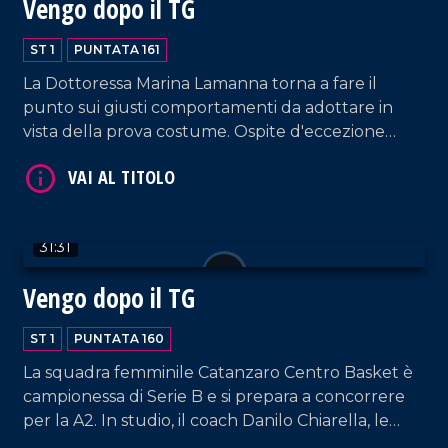
Vengo dopo il TG
ST 1
PUNTATA 161
La Dottoressa Marina Lamanna torna a fare il
punto sui giusti comportamenti da adottare in
vista della prova costume. Ospite d'eccezione
Cecilia Gayle, cantante costaricana simbolo delle
VAI AL TITOLO
estati italiane degli anni 2000 e precorritrice
dell'onda musicale latino-americana.
31:31
Vengo dopo il TG
ST 1
PUNTATA 160
La squadra femminile Catanzaro Centro Basket è
VAI AL TITOLO
campionessa di Serie B e si prepara a concorrere
per la A2. In studio, il coach Danilo Chiarella, le
giocatrici Anna Paoletti e Jeannette Guilavogui, e