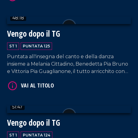
48:18
VAI AL TITOLO
Vengo dopo il TG
ST 1
PUNTATA 125
Puntata all'insegna del canto e della danza
insieme a Melania Cittadino, Benedetta Pia Bruno
e Vittoria Pia Guaglianone, il tutto arricchito con
gli interventi dei nostri musicisti fissi e dalla bella
accoglienza del padrone di casa, Francesco
Occhiuzzi.
VAI AL TITOLO
51:47
Vengo dopo il TG
ST 1
PUNTATA 124