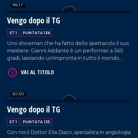
46:17
Vengo dopo il TG
ST 1
PUNTATA 136
VAI AL TITOLO
Uno showman che ha fatto dello spettacolo il suo
mestiere. Gianni Addante è un performer a 360
gradi, lasciando un'impronta in tutto il mondo
come musicista, cantante e cabarettista. Oggi ci
racconta il suo mestiere anche attraverso il libro
scritto di suo pugno, "L'arte di intrattenere".
50:30
VAI AL TITOLO
Vengo dopo il TG
ST 1
PUNTATA 135
Con noi il Dottor Elia Diaco, specialista in angiologia