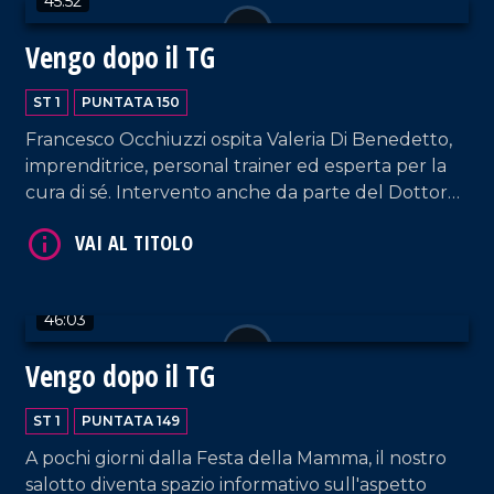
45:52
Vengo dopo il TG
ST 1
PUNTATA 150
Francesco Occhiuzzi ospita Valeria Di Benedetto,
VAI AL TITOLO
imprenditrice, personal trainer ed esperta per la
cura di sé. Intervento anche da parte del Dottor
Giuseppe Cavallo, Coordinatore del santuario
Nostra Signora dello Scoglio. E poi, musica dal vivo,
hit parade e momenti esilaranti.
46:03
Vengo dopo il TG
VAI AL TITOLO
ST 1
PUNTATA 149
A pochi giorni dalla Festa della Mamma, il nostro
salotto diventa spazio informativo sull'aspetto