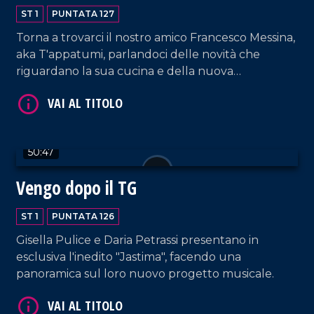
ST 1
PUNTATA 127
Torna a trovarci il nostro amico Francesco Messina,
aka T'appatumi, parlandoci delle novità che
VAI AL TITOLO
riguardano la sua cucina e della nuova
collaborazione con il network LaC.
50:47
Vengo dopo il TG
ST 1
PUNTATA 126
VAI AL TITOLO
Gisella Pulice e Daria Petrassi presentano in
esclusiva l'inedito "Jastima", facendo una
panoramica sul loro nuovo progetto musicale.