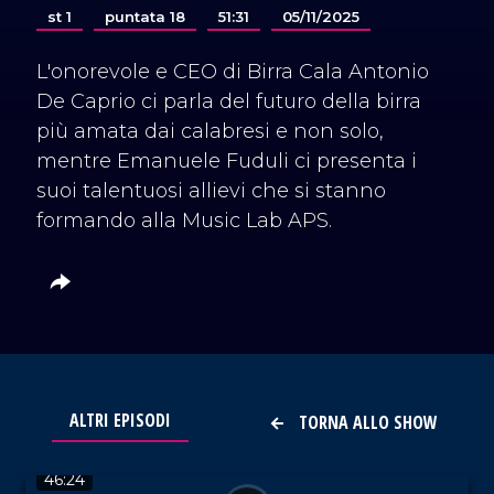
st 1
puntata 18
51:31
05/11/2025
L'onorevole e CEO di Birra Cala Antonio
De Caprio ci parla del futuro della birra
più amata dai calabresi e non solo,
mentre Emanuele Fuduli ci presenta i
suoi talentuosi allievi che si stanno
formando alla Music Lab APS.
ALTRI EPISODI
TORNA ALLO SHOW
VAI AL TITOLO
46:24