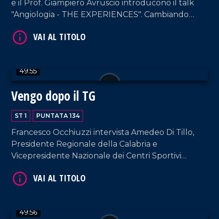
e il Prof. Giampiero Avruscio introducono il talk
"Angiologia - THE EXPERIENCES". Cambiando
registro, in nostra compagnia anche Enzo De
Carlo, Patron del celebre Cantagiro.
VAI AL TITOLO
49:55
Vengo dopo il TG
ST 1
PUNTATA 134
Francesco Occhiuzzi intervista Amedeo Di Tillo,
Presidente Regionale della Calabria e
Vicepresidente Nazionale dei Centri Sportivi
VAI AL TITOLO
Aziendali e Industriali, figura-chiave dal punto di
vista istituzionale e sociale italiano.
49:56