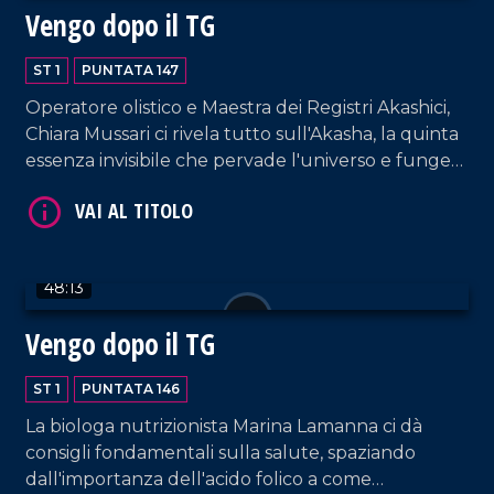
Vengo dopo il TG
ST 1
PUNTATA 147
Operatore olistico e Maestra dei Registri Akashici,
Chiara Mussari ci rivela tutto sull'Akasha, la quinta
VAI AL TITOLO
essenza invisibile che pervade l'universo e funge
da archivio energetico universale di ogni pensiero,
parola ed evento della storia.
48:13
Vengo dopo il TG
ST 1
PUNTATA 146
VAI AL TITOLO
La biologa nutrizionista Marina Lamanna ci dà
consigli fondamentali sulla salute, spaziando
dall'importanza dell'acido folico a come