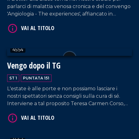
parlarci di malattia venosa cronica e del convengo
'Angiologia - The experiences', affiancato in
collegamento dal Professor Pier Luigi Antignani,
Presidente onorario della International Union of
Angiology. In collegamento, anche Domenico
Passalacqua, titolare del Club Nautica Lo Scoglio,
VAI AL TITOLO
45:54
noto sui social per il suo "E Walaaaa".
Vengo dopo il TG
ST 1
PUNTATA 151
L'estate è alle porte e non possiamo lasciare i
nostri spettatori senza consigli sulla cura di sé.
Interviene a tal proposito Teresa Carmen Corso,
professionista nel campo del beauty e dell'hair
VAI AL TITOLO
styling. Nel corso della puntata, collegamento con
la tappa catanzarese del Giro D'Italia, a cura di
Bruno Mirante.