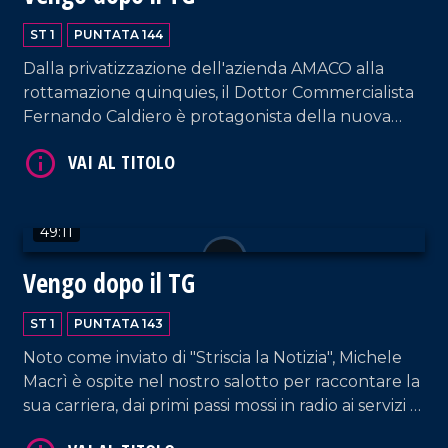
ST 1
PUNTATA 144
Dalla privatizzazione dell'azienda AMACO alla
rottamazione quinquies, il Dottor Commercialista
Fernando Caldiero è protagonista della nuova
VAI AL TITOLO
puntata.
49:11
Vengo dopo il TG
ST 1
PUNTATA 143
VAI AL TITOLO
Noto come inviato di "Striscia la Notizia", Michele
Macrì è ospite nel nostro salotto per raccontare la
sua carriera, dai primi passi mossi in radio ai servizi di
inchiesta pe le reti nazionali.