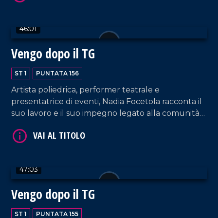
46:01
Vengo dopo il TG
ST 1
PUNTATA 156
VAI AL TITOLO
Artista poliedrica, performer teatrale e
presentatrice di eventi, Nadia Focetola racconta il
suo lavoro e il suo impegno legato alla comunità
spirituale di Paola.
47:03
VAI AL TITOLO
Vengo dopo il TG
ST 1
PUNTATA 155