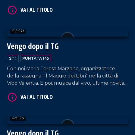
scongiurare l'epatite A. E poi, musica e tante risate
dal nostro salotto.
47:40
VAI AL TITOLO
Vengo dopo il TG
ST 1
PUNTATA 145
Con noi Maria Teresa Marzano, organizzatrice
della rassegna "Il Maggio dei Libri" nella città di
Vibo Valentia. E poi, musica dal vivo, ultime novità
e la solita allegria che contraddistingue il nostro
salotto pomeridiano.
VAI AL TITOLO
49:06
Vengo dopo il TG