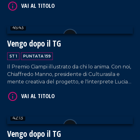
l'ufficio stampa Chiara Zanella.
45:43
Vengo dopo il TG
VAI AL TITOLO
ST 1
PUNTATA 159
Il Premio Ciampi illustrato da chi lo anima. Con noi,
Chiaffredo Manno, presidente di Culturasila e
mente creativa del progetto, e l'interprete Lucia
Rango. In collegamento, il Dott. Francesco
Garritano ci dà utili informazioni sulla pratica delle
punture dimagranti.
42:13
VAI AL TITOLO
Vengo dopo il TG