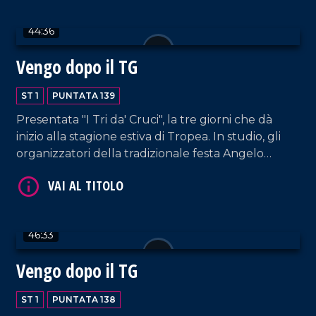
44:36
Vengo dopo il TG
VAI AL TITOLO
ST 1
PUNTATA 139
Presentata "I Tri da' Cruci", la tre giorni che dà
inizio alla stagione estiva di Tropea. In studio, gli
organizzatori della tradizionale festa Angelo
Tropeano, Lucio Ruffa, Seva Alessandro e Nicola
Cricelli, membri dell'omonima associazione storico-
culturale.
46:33
VAI AL TITOLO
Vengo dopo il TG
ST 1
PUNTATA 138