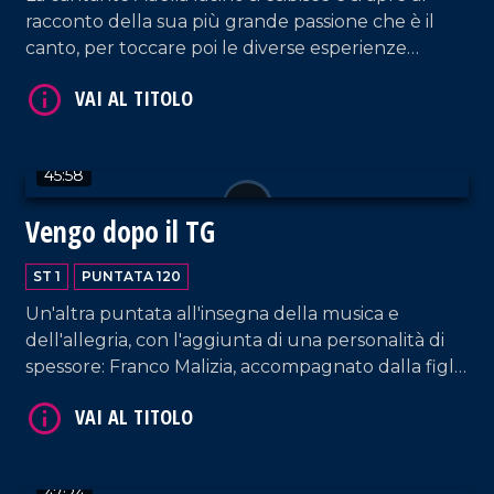
racconto della sua più grande passione che è il
canto, per toccare poi le diverse esperienze
lavorative che la vedono protagonista e che
VAI AL TITOLO
spaziano dalla conduzione tv e radiofonica, al
giornalismo, alla musica.
45:58
Vengo dopo il TG
ST 1
PUNTATA 120
Un'altra puntata all'insegna della musica e
VAI AL TITOLO
dell'allegria, con l'aggiunta di una personalità di
spessore: Franco Malizia, accompagnato dalla figlia
Francesca, che ripercorre la sua carriera nel
campo dell'imprenditoria calabrese.
47:24