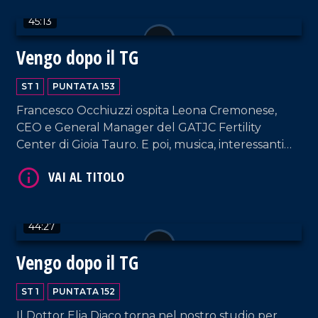
"Filippo canta Mango", al nuovo singolo "Bella
45:13
Stella".
Vengo dopo il TG
ST 1
PUNTATA 153
VAI AL TITOLO
Francesco Occhiuzzi ospita Leona Cremonese,
CEO e General Manager del GATJC Fertility
Center di Gioia Tauro. E poi, musica, interessanti
RVM e chiacchierate senza filtri.
44:27
Vengo dopo il TG
VAI AL TITOLO
ST 1
PUNTATA 152
Il Dottor Elia Diaco torna nel nostro studio per