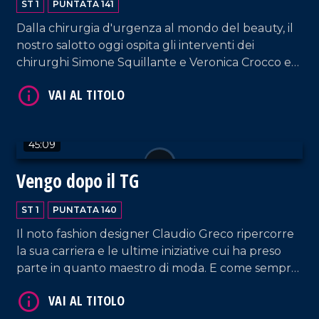
ST 1
PUNTATA 141
Dalla chirurgia d'urgenza al mondo del beauty, il
nostro salotto oggi ospita gli interventi dei
chirurghi Simone Squillante e Veronica Crocco e
dell'imprenditrice Caterina La Marca, fondatrice di
VAI AL TITOLO
"Kate Sherasade Vibo Valentia", supportata dal
CEO e fondatore di Sherasade Lorenzo Termini.
45:09
Vengo dopo il TG
ST 1
PUNTATA 140
Il noto fashion designer Claudio Greco ripercorre
VAI AL TITOLO
la sua carriera e le ultime iniziative cui ha preso
parte in quanto maestro di moda. E come sempre,
musica, risate e tante belle chiacchiere.