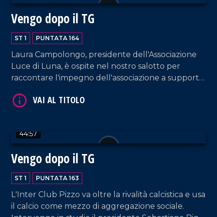
Vengo dopo il TG
ST 1
PUNTATA 164
Laura Campolongo, presidente dell'Associazione
Luce di Luna, è ospite nel nostro salotto per
raccontare l'impegno dell'associazione a supporto
VAI AL TITOLO
delle famiglie con bambini colpiti da malattie
genetiche rare, tra cui il progetto "Ospedali
dipinti" all'ospedale di Castrovillari. A questo
proposito, interviene anche l'artista Silvio Irilli,
44:57
fondatore del progetto.
Vengo dopo il TG
ST 1
PUNTATA 163
VAI AL TITOLO
L'Inter Club Pizzo va oltre la rivalità calcistica e usa
il calcio come mezzo di aggregazione sociale.