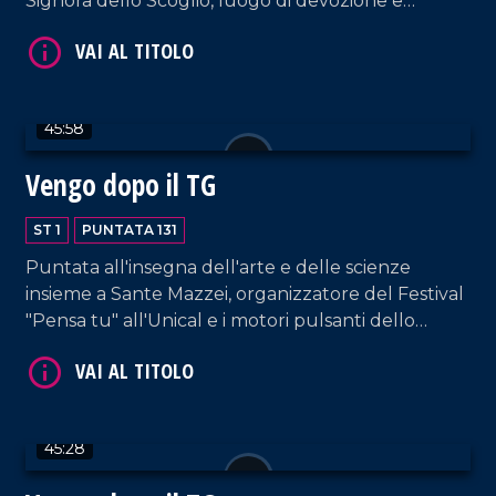
Signora dello Scoglio, luogo di devozione e
guarigione spirituale conosciuto in tutto il mondo
come la "Lourdes italiana".
VAI AL TITOLO
45:58
Vengo dopo il TG
ST 1
PUNTATA 131
Puntata all'insegna dell'arte e delle scienze
insieme a Sante Mazzei, organizzatore del Festival
"Pensa tu" all'Unical e i motori pulsanti dello
spettacolo "Tibi e Tascia, Coso e Cosa",
VAI AL TITOLO
adattamento del celebre romanzo dello scrittore
nostrano Saverio Strati.
45:28