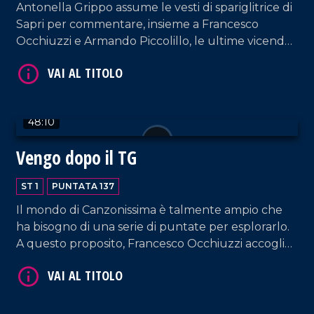
Antonella Grippo assume le vesti di spariglitrice di
Sapri per commentare, insieme a Francesco
Occhiuzzi e Armando Piccolillo, le ultime vicende
della politica e del mondo dello spettacolo.
VAI AL TITOLO
48:10
Vengo dopo il TG
ST 1
PUNTATA 137
Il mondo di Canzonissima è talmente ampio che
ha bisogno di una serie di puntate per esplorarlo.
VAI AL TITOLO
A questo proposito, Francesco Occhiuzzi accoglie
nel nostro salotto l'amico Ernesto Mastroianni.
Spazio anche a un'interessante intervista a
Federico Bria, giornalista, autore e Segretario
Generale di BCC Mediocrati.