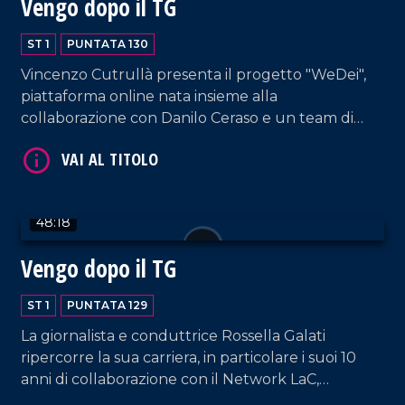
Vengo dopo il TG
ST 1
PUNTATA 130
Vincenzo Cutrullà presenta il progetto "WeDei",
VAI AL TITOLO
piattaforma online nata insieme alla
collaborazione con Danilo Ceraso e un team di
giovani professionisti.
48:18
Vengo dopo il TG
VAI AL TITOLO
ST 1
PUNTATA 129
La giornalista e conduttrice Rossella Galati
ripercorre la sua carriera, in particolare i suoi 10
anni di collaborazione con il Network LaC,
lasciandosi scappare qualche lacrimuccia tra un