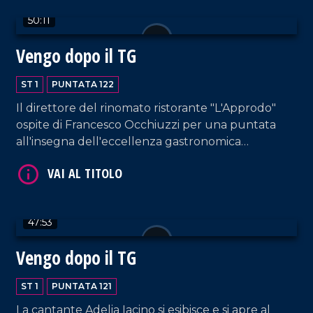
50:11
Vengo dopo il TG
VAI AL TITOLO
ST 1
PUNTATA 122
Il direttore del rinomato ristorante "L'Approdo"
ospite di Francesco Occhiuzzi per una puntata
all'insegna dell'eccellenza gastronomica
calabrese. Immancabili gli interventi musicali di DJ
EL Dan e di Letizia Pagano, questa volta
accompagnata al piano da Rosella Facciuolo.
VAI AL TITOLO
47:53
Vengo dopo il TG
ST 1
PUNTATA 121
La cantante Adelia Iacino si esibisce e si apre al