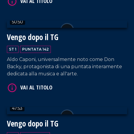
50:50
Vengo dopo il TG
VAI AL TITOLO
ST 1
PUNTATA 142
Aldo Caponi, universalmente noto come Don
Backy, protagonista di una puntata interamente
dedicata alla musica e all'arte.
VAI AL TITOLO
47:53
Vengo dopo il TG