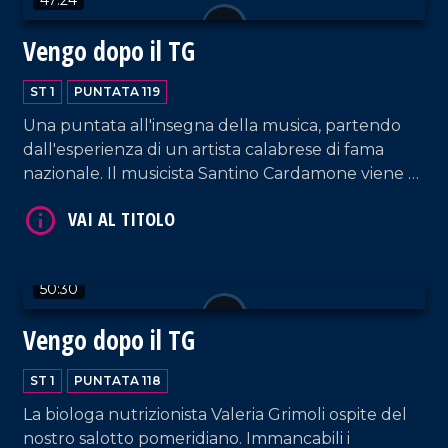
Vengo dopo il TG
VAI AL TITOLO
ST 1
PUNTATA 119
Una puntata all'insegna della musica, partendo
dall'esperienza di un artista calabrese di fama
nazionale. Il musicista Santino Cardamone viene a
farci visita nel nostro salotto pomeridiano
accompagnato da sua moglie, Eleonora Anania,
anche lei cantautrice.
50:30
VAI AL TITOLO
Vengo dopo il TG
ST 1
PUNTATA 118
La biologa nutrizionista Valeria Grimoli ospite del
nostro salotto pomeridiano. Immancabili i