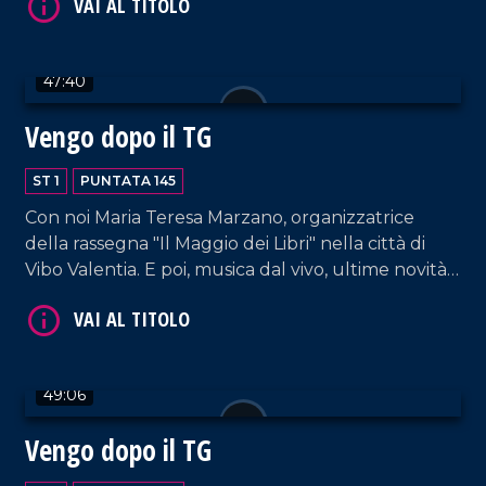
dal nostro salotto.
47:40
VAI AL TITOLO
Vengo dopo il TG
ST 1
PUNTATA 145
Con noi Maria Teresa Marzano, organizzatrice
della rassegna "Il Maggio dei Libri" nella città di
Vibo Valentia. E poi, musica dal vivo, ultime novità
e la solita allegria che contraddistingue il nostro
salotto pomeridiano.
VAI AL TITOLO
49:06
Vengo dopo il TG