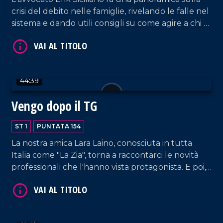
crisi del debito nelle famiglie, rivelando le falle nel
sistema e dando utili consigli su come agire a chi è
coinvolto in dinamiche simili.
VAI AL TITOLO
44:39
Vengo dopo il TG
ST 1
PUNTATA 154
La nostra amica Lara Laino, conosciuta in tutta
Italia come "La Zia", torna a raccontarci le novità
professionali che l'hanno vista protagonista. E poi,
VAI AL TITOLO
il cantautore Filippo Nicolino (accompagnato dal
suo chitarrista Tani Lo Schiavo) racconta la sua
passione per la musica, dagli inizi, al progetto
"Filippo canta Mango", al nuovo singolo "Bella