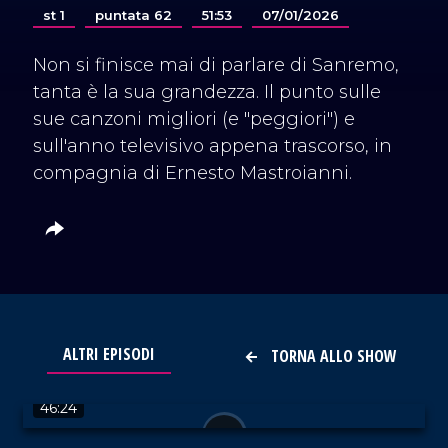
st 1
puntata 62
51:53
07/01/2026
Non si finisce mai di parlare di Sanremo,
tanta è la sua grandezza. Il punto sulle
sue canzoni migliori (e "peggiori") e
sull'anno televisivo appena trascorso, in
compagnia di Ernesto Mastroianni.
ALTRI EPISODI
TORNA ALLO SHOW
VAI AL TITOLO
46:24