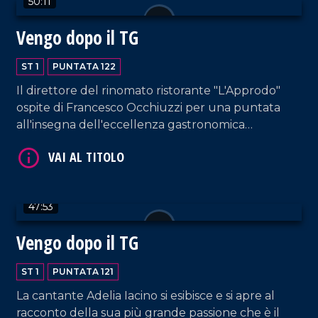
50:11
Vengo dopo il TG
VAI AL TITOLO
ST 1
PUNTATA 122
Il direttore del rinomato ristorante "L'Approdo"
ospite di Francesco Occhiuzzi per una puntata
all'insegna dell'eccellenza gastronomica
calabrese. Immancabili gli interventi musicali di DJ
EL Dan e di Letizia Pagano, questa volta
accompagnata al piano da Rosella Facciuolo.
VAI AL TITOLO
47:53
Vengo dopo il TG
ST 1
PUNTATA 121
La cantante Adelia Iacino si esibisce e si apre al
racconto della sua più grande passione che è il