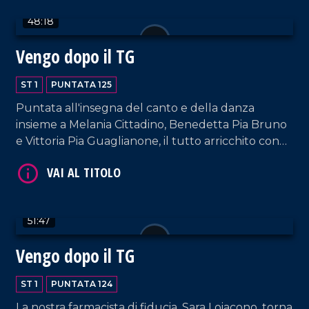
48:18
VAI AL TITOLO
Vengo dopo il TG
ST 1
PUNTATA 125
Puntata all'insegna del canto e della danza
insieme a Melania Cittadino, Benedetta Pia Bruno
e Vittoria Pia Guaglianone, il tutto arricchito con
gli interventi dei nostri musicisti fissi e dalla bella
accoglienza del padrone di casa, Francesco
Occhiuzzi.
VAI AL TITOLO
51:47
Vengo dopo il TG
ST 1
PUNTATA 124
La nostra farmacista di fiducia, Sara Loiacono, torna