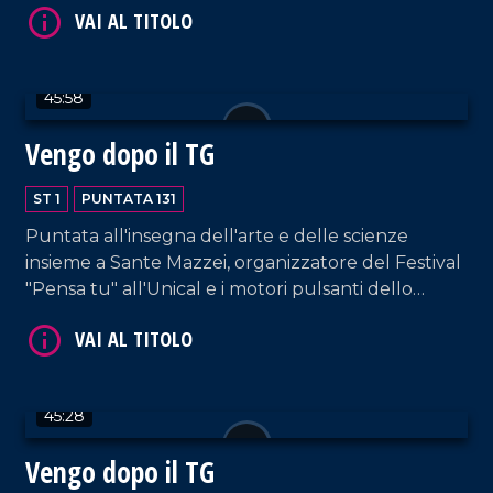
come la "Lourdes italiana".
VAI AL TITOLO
45:58
Vengo dopo il TG
ST 1
PUNTATA 131
Puntata all'insegna dell'arte e delle scienze
insieme a Sante Mazzei, organizzatore del Festival
"Pensa tu" all'Unical e i motori pulsanti dello
spettacolo "Tibi e Tascia, Coso e Cosa",
VAI AL TITOLO
adattamento del celebre romanzo dello scrittore
nostrano Saverio Strati.
45:28
Vengo dopo il TG