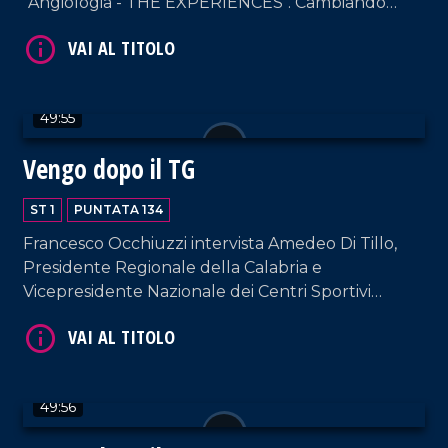
"Angiologia - THE EXPERIENCES". Cambiando
registro, in nostra compagnia anche Enzo De
Carlo, Patron del celebre Cantagiro.
VAI AL TITOLO
49:55
Vengo dopo il TG
ST 1
PUNTATA 134
Francesco Occhiuzzi intervista Amedeo Di Tillo,
Presidente Regionale della Calabria e
Vicepresidente Nazionale dei Centri Sportivi
VAI AL TITOLO
Aziendali e Industriali, figura-chiave dal punto di
vista istituzionale e sociale italiano.
49:56