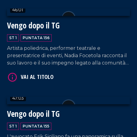
46:01
Vengo dopo il TG
ST 1
PUNTATA 156
VAI AL TITOLO
Artista poliedrica, performer teatrale e
presentatrice di eventi, Nadia Focetola racconta il
suo lavoro e il suo impegno legato alla comunità
spirituale di Paola.
47:03
VAI AL TITOLO
Vengo dopo il TG
ST 1
PUNTATA 155
L'avvocato Erik Siciliano fa una panoramica sulla