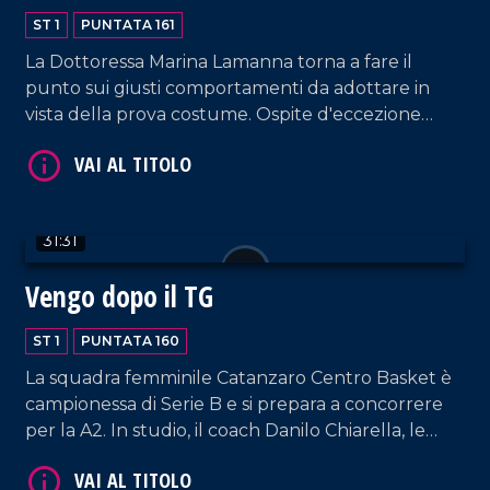
ST 1
PUNTATA 161
La Dottoressa Marina Lamanna torna a fare il
punto sui giusti comportamenti da adottare in
vista della prova costume. Ospite d'eccezione
Cecilia Gayle, cantante costaricana simbolo delle
VAI AL TITOLO
estati italiane degli anni 2000 e precorritrice
dell'onda musicale latino-americana.
31:31
Vengo dopo il TG
ST 1
PUNTATA 160
La squadra femminile Catanzaro Centro Basket è
VAI AL TITOLO
campionessa di Serie B e si prepara a concorrere
per la A2. In studio, il coach Danilo Chiarella, le
giocatrici Anna Paoletti e Jeannette Guilavogui, e
l'ufficio stampa Chiara Zanella.