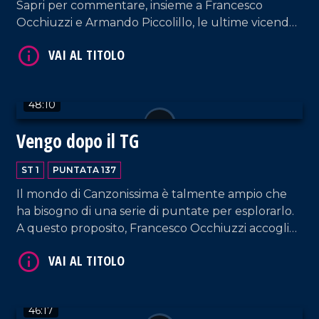
Sapri per commentare, insieme a Francesco
Occhiuzzi e Armando Piccolillo, le ultime vicende
della politica e del mondo dello spettacolo.
VAI AL TITOLO
48:10
Vengo dopo il TG
ST 1
PUNTATA 137
Il mondo di Canzonissima è talmente ampio che
ha bisogno di una serie di puntate per esplorarlo.
VAI AL TITOLO
A questo proposito, Francesco Occhiuzzi accoglie
nel nostro salotto l'amico Ernesto Mastroianni.
Spazio anche a un'interessante intervista a
Federico Bria, giornalista, autore e Segretario
Generale di BCC Mediocrati.
46:17