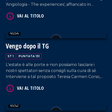
'Angiologia - The experiences', affiancato in
collegamento dal Professor Pier Luigi Antignani,
Presidente onorario della International Union of
Angiology. In collegamento, anche Domenico
Passalacqua, titolare del Club Nautica Lo Scoglio,
VAI AL TITOLO
45:54
noto sui social per il suo "E Walaaaa".
Vengo dopo il TG
ST 1
PUNTATA 151
L'estate è alle porte e non possiamo lasciare i
nostri spettatori senza consigli sulla cura di sé.
Interviene a tal proposito Teresa Carmen Corso,
professionista nel campo del beauty e dell'hair
VAI AL TITOLO
styling. Nel corso della puntata, collegamento con
la tappa catanzarese del Giro D'Italia, a cura di
Bruno Mirante.
45:52