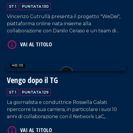
ST 1
PUNTATA 130
Vincenzo Cutrullà presenta il progetto "WeDei",
VAI AL TITOLO
piattaforma online nata insieme alla
collaborazione con Danilo Ceraso e un team di
giovani professionisti.
48:18
Vengo dopo il TG
VAI AL TITOLO
ST 1
PUNTATA 129
La giornalista e conduttrice Rossella Galati
ripercorre la sua carriera, in particolare i suoi 10
anni di collaborazione con il Network LaC,
lasciandosi scappare qualche lacrimuccia tra un
video omaggio e gli auguri dell'editore Domenico