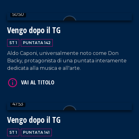
50:50
Vengo dopo il TG
VAI AL TITOLO
ST 1
PUNTATA 142
Aldo Caponi, universalmente noto come Don
Backy, protagonista di una puntata interamente
dedicata alla musica e all'arte.
VAI AL TITOLO
47:53
Vengo dopo il TG
ST 1
PUNTATA 141