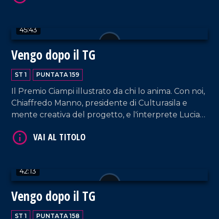
45:43
Vengo dopo il TG
VAI AL TITOLO
ST 1
PUNTATA 159
Il Premio Ciampi illustrato da chi lo anima. Con noi,
Chiaffredo Manno, presidente di Culturasila e
mente creativa del progetto, e l'interprete Lucia
Rango. In collegamento, il Dott. Francesco
Garritano ci dà utili informazioni sulla pratica delle
punture dimagranti.
42:13
VAI AL TITOLO
Vengo dopo il TG
ST 1
PUNTATA 158