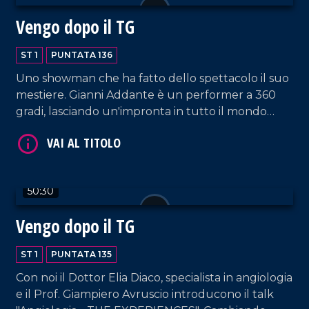
Vengo dopo il TG
ST 1
PUNTATA 136
VAI AL TITOLO
Uno showman che ha fatto dello spettacolo il suo
mestiere. Gianni Addante è un performer a 360
gradi, lasciando un'impronta in tutto il mondo
come musicista, cantante e cabarettista. Oggi ci
racconta il suo mestiere anche attraverso il libro
scritto di suo pugno, "L'arte di intrattenere".
50:30
VAI AL TITOLO
Vengo dopo il TG
ST 1
PUNTATA 135
Con noi il Dottor Elia Diaco, specialista in angiologia
e il Prof. Giampiero Avruscio introducono il talk