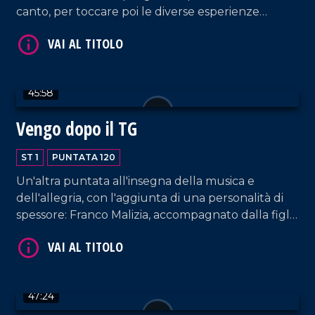
canto, per toccare poi le diverse esperienze
lavorative che la vedono protagonista e che
VAI AL TITOLO
spaziano dalla conduzione tv e radiofonica, al
giornalismo, alla musica.
45:58
Vengo dopo il TG
ST 1
PUNTATA 120
Un'altra puntata all'insegna della musica e
VAI AL TITOLO
dell'allegria, con l'aggiunta di una personalità di
spessore: Franco Malizia, accompagnato dalla figlia
Francesca, che ripercorre la sua carriera nel
campo dell'imprenditoria calabrese.
47:24