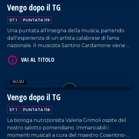
Vengo dopo il TG
VAI AL TITOLO
ST 1
PUNTATA 119
Una puntata all'insegna della musica, partendo
dall'esperienza di un artista calabrese di fama
nazionale. Il musicista Santino Cardamone viene a
farci visita nel nostro salotto pomeridiano
accompagnato da sua moglie, Eleonora Anania,
anche lei cantautrice.
50:30
VAI AL TITOLO
Vengo dopo il TG
ST 1
PUNTATA 118
La biologa nutrizionista Valeria Grimoli ospite del
nostro salotto pomeridiano. Immancabili i
momenti musicali a cura del maestro Cosentino-