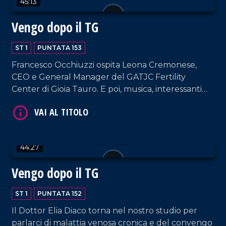
45:13
Stella".
Vengo dopo il TG
ST 1
PUNTATA 153
Francesco Occhiuzzi ospita Leona Cremonese,
VAI AL TITOLO
CEO e General Manager del GATJC Fertility
Center di Gioia Tauro. E poi, musica, interessanti
RVM e chiacchierate senza filtri.
44:27
Vengo dopo il TG
VAI AL TITOLO
ST 1
PUNTATA 152
Il Dottor Elia Diaco torna nel nostro studio per
parlarci di malattia venosa cronica e del convengo