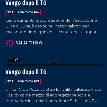
Vengo dopo il TG
ST 1
PUNTATA 164
Laura Campolongo, presidente dell'Associazione
Luce di Luna, è ospite nel nostro salotto per
raccontare l'impegno dell'associazione a supporto
VAI AL TITOLO
delle famiglie con bambini colpiti da malattie
genetiche rare, tra cui il progetto "Ospedali
dipinti" all'ospedale di Castrovillari. A questo
proposito, interviene anche l'artista Silvio Irilli,
44:57
fondatore del progetto.
Vengo dopo il TG
ST 1
PUNTATA 163
L'Inter Club Pizzo va oltre la rivalità calcistica e usa
VAI AL TITOLO
il calcio come mezzo di aggregazione sociale.
Intervengo in studio il presidente Sebastiano Riga
e Raffaele Bruno, consigliere del direttivo del