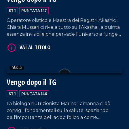
ST 1
PUNTATA 147
Operatore olistico e Maestra dei Registri Akashici,
Chiara Mussari ci rivela tutto sull'Akasha, la quinta
VAI AL TITOLO
essenza invisibile che pervade l'universo e funge
da archivio energetico universale di ogni pensiero,
parola ed evento della storia.
48:13
Vengo dopo il TG
ST 1
PUNTATA 146
VAI AL TITOLO
La biologa nutrizionista Marina Lamanna ci dà
consigli fondamentali sulla salute, spaziando
dall'importanza dell'acido folico a come
scongiurare l'epatite A. E poi, musica e tante risate