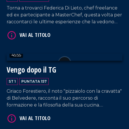
Torna a trovarci Federica Di Lieto, chef freelance
ed ex partecipante a MasterChef, questa volta per
raccontarci le ultime esperienze che la vedono
coinvolta con l'estero, in un ponte che unisce la
tradizione culinaria calabrese con quella di altre
VAI AL TITOLO
località del mondo.
45:55
Vengo dopo il TG
ST 1
PUNTATA 157
Ciriaco Forestiero, il noto "pizzaiolo con la cravatta"
di Belvedere, racconta il suo percorso di
VAI AL TITOLO
formazione e la filosofia della sua cucina.
L'avvocato Luisa Cimino torna a trovarci, questa
volta erudendoci sui bandi di terzo settore.