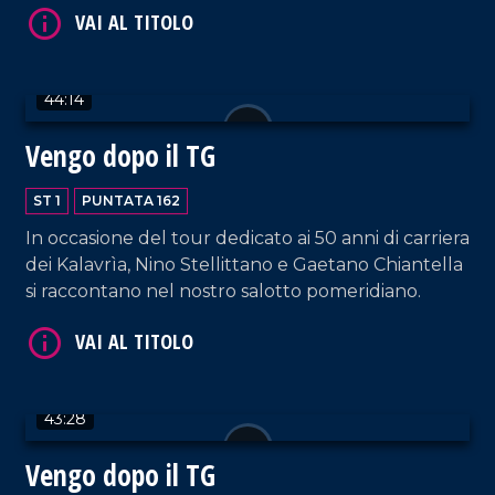
settore dei bambini.
44:14
Vengo dopo il TG
VAI AL TITOLO
ST 1
PUNTATA 162
In occasione del tour dedicato ai 50 anni di carriera
dei Kalavrìa, Nino Stellittano e Gaetano Chiantella
si raccontano nel nostro salotto pomeridiano.
VAI AL TITOLO
43:28
Vengo dopo il TG