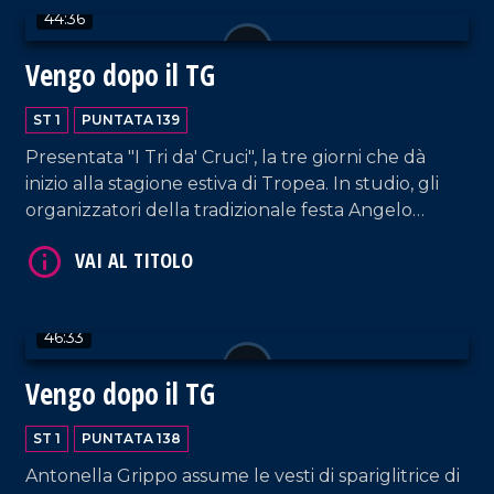
44:36
Vengo dopo il TG
VAI AL TITOLO
ST 1
PUNTATA 139
Presentata "I Tri da' Cruci", la tre giorni che dà
inizio alla stagione estiva di Tropea. In studio, gli
organizzatori della tradizionale festa Angelo
Tropeano, Lucio Ruffa, Seva Alessandro e Nicola
Cricelli, membri dell'omonima associazione storico-
culturale.
46:33
VAI AL TITOLO
Vengo dopo il TG
ST 1
PUNTATA 138
Antonella Grippo assume le vesti di spariglitrice di