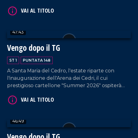
particolare il mondo della mamma tra amore,
responsabilità e sfide quotidiane. Spazio anche a
consigli sull'alimentazione in gravidanza e sul
recupero post parto. Intervengono a tal proposito
47:43
la psicoterapeuta Maria Laura Falduto e la biologa
VAI AL TITOLO
nutrizionista Maura Sicari. Conduzione a cura di
Vengo dopo il TG
Rossella Galati e Francesco Occhiuzzi.
ST 1
PUNTATA 148
A Santa Maria del Cedro, l'estate riparte con
l'inaugurazione dell'Arena dei Cedri, il cui
prestigioso cartellone "Summer 2026" ospiterà
artisti dal calibro di Baglioni, Giorgia, Negramaro, i
Pooh. Francesco Occhiuzzi ospita il Direttore
VAI AL TITOLO
Artistico degli eventi, Alfredo De Luca, e Ugo
Vetere, primo cittadino di Santa Maria del Cedro.
46:49
Vengo dopo il TG