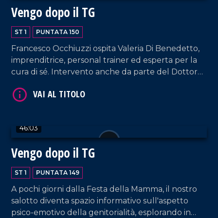
Vengo dopo il TG
ST 1
PUNTATA 150
Francesco Occhiuzzi ospita Valeria Di Benedetto,
VAI AL TITOLO
imprenditrice, personal trainer ed esperta per la
cura di sé. Intervento anche da parte del Dottor
Giuseppe Cavallo, Coordinatore del santuario
Nostra Signora dello Scoglio. E poi, musica dal vivo,
hit parade e momenti esilaranti.
46:03
Vengo dopo il TG
VAI AL TITOLO
ST 1
PUNTATA 149
A pochi giorni dalla Festa della Mamma, il nostro
salotto diventa spazio informativo sull'aspetto
psico-emotivo della genitorialità, esplorando in