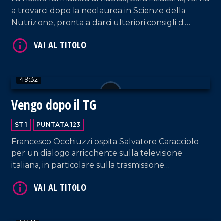
a trovarci dopo la neolaurea in Scienze della
Nutrizione, pronta a darci ulteriori consigli di
VAI AL TITOLO
salute! Curiamo anche la mente e il cuore con i
brani interpretati dalla coppia Sorrentino-Pagano
e quelli suonati da DJ EL Dan, il poeta della
musica.
49:32
Vengo dopo il TG
ST 1
PUNTATA 123
Francesco Occhiuzzi ospita Salvatore Caracciolo
VAI AL TITOLO
per un dialogo arricchente sulla televisione
italiana, in particolare sulla trasmissione
"Canzonissima", ma non solo. Dialogo impreziosito
anche dall'intervento di Antonella Grippo.