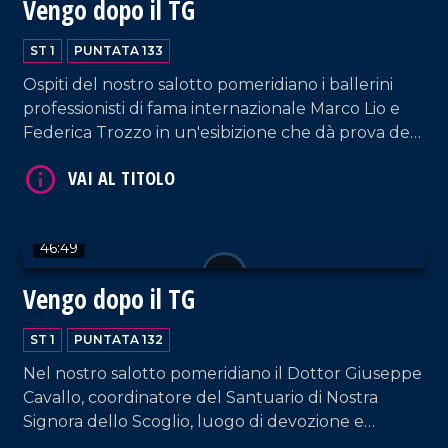
Vengo dopo il TG
ST 1
PUNTATA 133
Ospiti del nostro salotto pomeridiano i ballerini
VAI AL TITOLO
professionisti di fama internazionale Marco Lio e
Federica Trozzo in un'esibizione che dà prova del
loro grande talento. Immancabili i commenti di
Armando Piccolillo e le performance di DJ EL Dan
e della coppia artistica Cosentino-Pagano.
46:49
Vengo dopo il TG
VAI AL TITOLO
ST 1
PUNTATA 132
Nel nostro salotto pomeridiano il Dottor Giuseppe
Cavallo, coordinatore del Santuario di Nostra
Signora dello Scoglio, luogo di devozione e
guarigione spirituale conosciuto in tutto il mondo