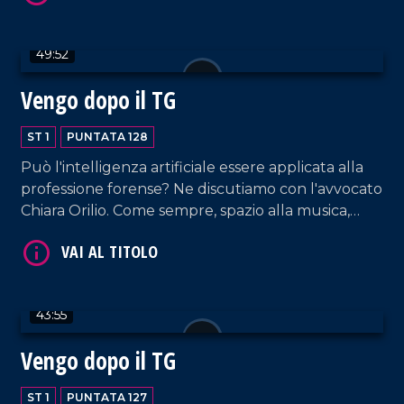
Maduli.
49:52
VAI AL TITOLO
Vengo dopo il TG
ST 1
PUNTATA 128
Può l'intelligenza artificiale essere applicata alla
professione forense? Ne discutiamo con l'avvocato
Chiara Orilio. Come sempre, spazio alla musica,
dalla hit parade di DJ EL Dan alle note della
coppia Cosentino-Pagano. In collegamento, la
VAI AL TITOLO
voce di RTL 102.5 Armando Piccolillo.
43:55
Vengo dopo il TG
ST 1
PUNTATA 127