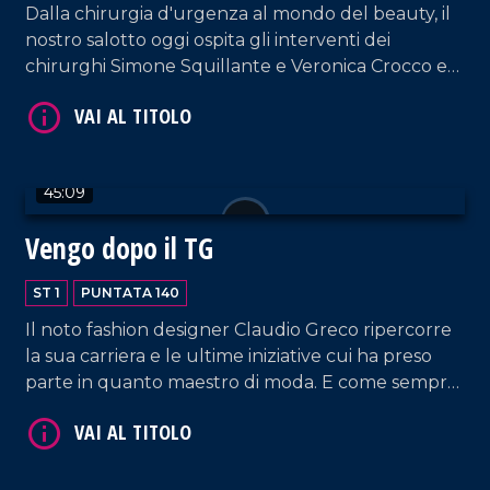
Dalla chirurgia d'urgenza al mondo del beauty, il
nostro salotto oggi ospita gli interventi dei
chirurghi Simone Squillante e Veronica Crocco e
dell'imprenditrice Caterina La Marca, fondatrice di
VAI AL TITOLO
"Kate Sherasade Vibo Valentia", supportata dal
CEO e fondatore di Sherasade Lorenzo Termini.
45:09
Vengo dopo il TG
ST 1
PUNTATA 140
Il noto fashion designer Claudio Greco ripercorre
VAI AL TITOLO
la sua carriera e le ultime iniziative cui ha preso
parte in quanto maestro di moda. E come sempre,
musica, risate e tante belle chiacchiere.